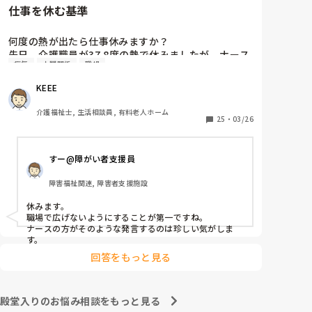
仕事を休む基準
何度の熱が出たら仕事休みますか？

先日、介護職員が37.8度の熱で休みましたが、ナース
病気
人間関係
職場
2人が「37.8度くらいで休む？私なら休まない。甘え
よね」等、会話しているのが聞こえました。正直、私
KEEE
なら休みます。(平熱が低く微熱でもしんどいので)

皆さんの意見が聞きたいです。
介護福祉士, 生活相談員, 有料老人ホーム
25
・
03/26
すー@障がい者支援員
障害福祉関連, 障害者支援施設
休みます。

職場で広げないようにすることが第一ですね。

ナースの方がそのような発言するのは珍しい気がしま
す。
回答をもっと見る
殿堂入りのお悩み相談をもっと見る