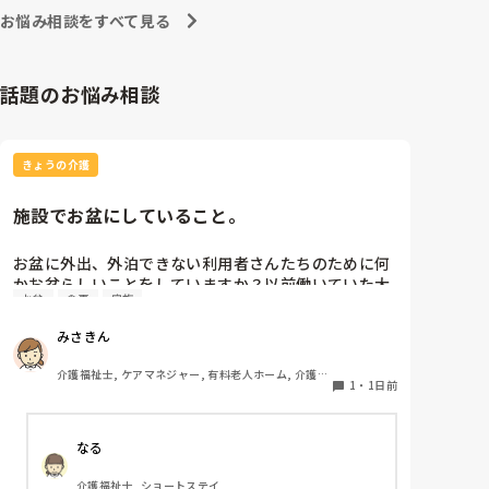
お悩み相談をすべて見る
話題のお悩み相談
きょうの介護
施設でお盆にしていること。
お盆に外出、外泊できない利用者さんたちのために何
かお盆らしいことをしていますか？以前働いていた大
お盆
食事
家族
きな施設では実際に住職さんを呼びご焼香できるよう
にそれ用のスペースを毎年設けていました。それ以外
みさきん
は、食事内容が変わる、家族が面会に来る…などでし
た。お盆まであと少しです。何かしていることがあれ
介護福祉士, ケアマネジャー, 有料老人ホーム, 介護老
ばぜひシェアよろしくお願いします。
1
・
1日前
人保健施設, グループホーム, 病院
なる
介護福祉士, ショートステイ