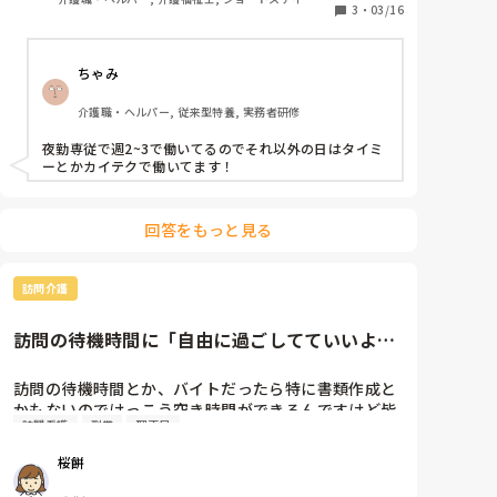
3
・
03/16
ちゃみ
介護職・ヘルパー, 従来型特養, 実務者研修
夜勤専従で週2~3で働いてるのでそれ以外の日はタイミ
ーとかカイテクで働いてます！
回答をもっと見る
訪問介護
訪問の待機時間に「自由に過ごしてていいよ」
は地雷？
訪問の待機時間とか、バイトだったら特に書類作成と
かもないのでけっこう空き時間ができるんですけど皆
訪問看護
副業
理不尽
さん何してますか？

何かありますかと聞いても「ゆっくりしててくれたら
桜餅
いいよー」とか言われるんでスマホ見てたら別部署か
らクレームが来たから気をつけてとか言われることが