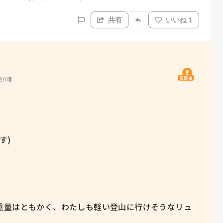
共有
いいね 1
質問主
宅介護
)

重量はともかく、わたしも軽い登山に行けそうなリュ