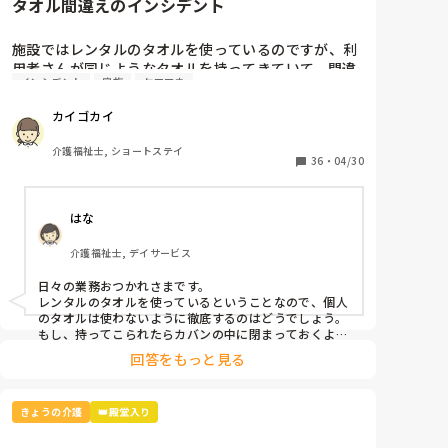
タオル間違えのインシデント
参考になれば幸いです。
施設ではレンタルのタオルを使っているのですが、利
用者さんが同じようなタオルを持ってきていて、間違
インシデント
家族
ケアマネ
えてレンタル業者に出してしまいました。

カイゴカイ
本人と家族とケアマネとレンタル業者に謝罪して、イ
ンシデントを書きましたが、対策って何？
介護福祉士, ショートステイ
36
・
04/30
はな
介護福祉士, デイサービス
日々の業務おつかれさまです。

レンタルのタオルを使っているということなので、個人
のタオルは使わないように徹底するのはどうでしょう。
もし、持ってこられたらカバンの中に閉まっておくよう
回答をもっと見る
きょうの介護
👑殿堂入り