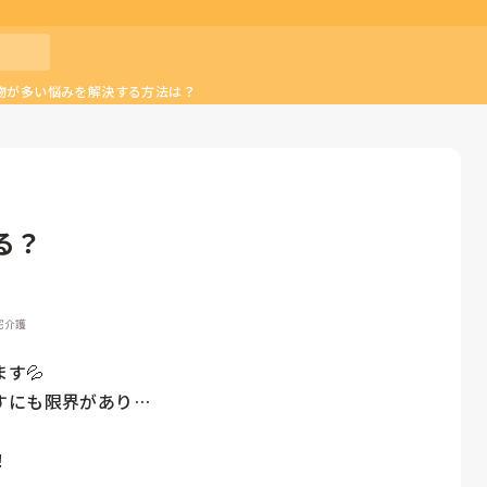
物が多い悩みを解決する方法は？
る？
宅介護
💦

にも限界があり…

！