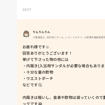
12/17
りんりんりん
介護福祉士, 有料老人ホーム, ショートステイ, 小規模多機能型居
お疲れ様です☺

回答ありがとうございます！

挙げて下さった物の他には

・内履き(入浴用サンダルが必要な場合もあります
・十分な量の飲物

・ウエストポーチ

などです🤔

内履きは軽いし、食事や飲物は減っていくので
ックです😂
