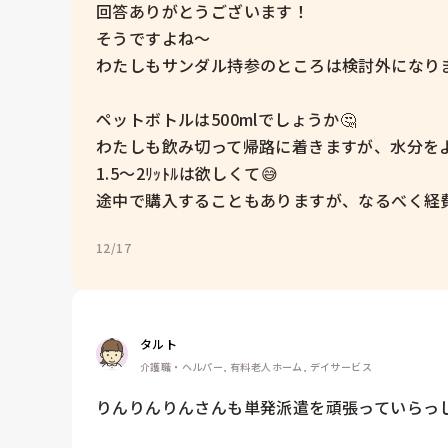
回答ありがとうございます！

そうですよね〜

わたしもサンダル持参のところは検討外になります
ペットボトルは500mlでしょうか🤔

わたしも飲み切って帰路に着きますが、水分を
1.5〜2ﾘｯﾄﾙは欲しくて😅

途中で購入することもありますが、なるべく経費
12/17
タルト
介護職・ヘルパー, 有料老人ホーム, デイサービス
りんりんりんさんも単発派遣を頑張っていらっし