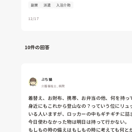
副業
派遣
入浴介助
12/17
10
件の回答
ぶち猫
介護福祉士, 病院
着替え、お財布、携帯、お弁当の他、何を持って
身近にもこれから登山なの？っていう位にリュ
いる人いますが、ロッカーの中もギチギチに詰ま
今日使わなかった物は明日は持って行かない。

もしもの時の備えはもしもの時に考えても何と