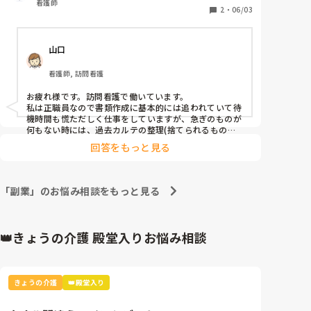
看護師
あります。

2
・
06/03
注意されてるわけではなくて、あくまでも形式上みた
いで「って言ってもすることないからバレないように
山口
こっそりスマホ見るのは構わないよ。うち暇なんだよ
ね。」といった感じでどうしたらいいのか困ります。

看護師, 訪問看護
「あいついっつもステーションにいるじゃん」みたい
お疲れ様です。訪問看護で働いています。

な感じで言われるんだと思いますが、訪問入ってない
私は正職員なので書類作成に基本的には追われていて待
しバイトなんで職員用の鍵ももらえないんで自由に動
機時間も慌ただしく仕事をしていますが、急ぎのものが
けずステーションで待機するしかないんですよね。(ス
何もない時には、過去カルテの整理(捨てられるものは
捨てる)、物品庫の整理(意外と期限切れとかがある)、掃
テーションを出るにもパスキーがいる所です)

回答をもっと見る
除(消毒など、嘔吐対策や感染対策グッズの整理点検
参考書みたいな本を持ち込んだら多少違いますか
も)、あとは調べ物(病気や治療などについて)あたりをし
ね…。

ていることが多いですかね。

訪問後の情報や記録の整理も受診の信情報提供に役立つ
「副業」のお悩み相談をもっと見る
最近は待機時間にも行程を入れてくれてたりするんで
ことがあるので、受け持ちの方ではなくても情報提供書
にまとめておいて「追記あったら追記して活用くださ
すが簡単な用事でそれもすぐに終わります。
い」と申し送ることもあります。

待機用のファイルに修了した利用者さんの情報がまだ入
👑きょうの介護 殿堂入りお悩み相談
っていたりもするので時々整理するとありがたがられま
す。

あとは一般的な体操やリハビリパンフレットなどを見つ
けて印刷しておくと他の方も使えていいかもしれませ
きょうの介護
👑殿堂入り
ん。

自分の仕事、ではなくステーションの仕事としてやるこ
とを見つける視点はどうでしょう？
