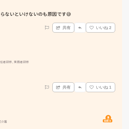
らないといけないのも原因です😅
共有
いいね 2
初任者研修, 実務者研修
共有
いいね 1
質問主
宅介護