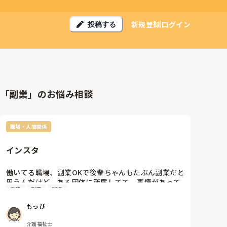
新規登録
ログイン
投稿する
「副業」のお悩み相談
職場・人間関係
インスタ
働いてる職場、副業OKで後輩ちゃんもたぶん副業だと
思うんだけど、ある団体に所属してて。事情があって
後輩
副業
SNS
団体のインスタのフォロワーを集めてるらしく、仕事
の休憩中にその場にいる人いる人に「インスタしてま
もっぴ
すか？よかったらフォローして下さい」ってQRコード
見せながら言ってて。内心声かけないでくれって思い
介護福祉士