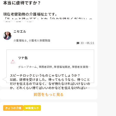
本当に虐待ですか？
現在老健勤務の介護福祉士です。

「ちょっと待ってて」とか「少々お待ちください」っ
虐待
老健
ケア
て言葉、よく使いませんか？私の施設ではこの言葉は
「利用者本意ではない」という理由で不適切ケア扱い
ニセエル
になりました。

つまり虐待と同じ枠組みです。

介護福祉士, 介護老人保健施設
そんなに悪い言葉ですか？むしろ必要な言葉だと思う
33
・
05/21
のですがいかがでしょう？
ツナ缶
グループホーム, 実務者研修, 障害福祉関連, 障害者支援施
設
スピーチロックというものじゃないでしょうか？

以前、研修を受けました。待ってもらうなら、待つこと
だけを伝えるのではなく、なぜ待たなければいけないの
か、どれくらい待てばいいのかなどを伝えなければいけ
ないそうです。

回答をもっと見る
例えば、「今、〜さんのお手伝いしてるから終わったら
行きますね」とか。

忙しくて難しいときもありますけどね。
きょうの介護
👑殿堂入り