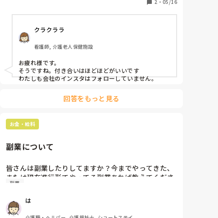
ながらいたけど、一緒に休憩してたから案の定QRコー
2
・
05/16
ド見せながら声かけてきて、そこで断ることできずフ
ォローしちゃった😭

クラクララ
後輩ちゃんに関係あるインスタフォローしたから後輩
ちゃんのインスタフォローしてないの不審がられる気
看護師, 介護老人保健施設
がする〜。

大体公式とかそういう系のインスタも自分が興味ある
お疲れ様です。

そうですね。付き合いはほどほどがいいです

回答をもっと見る
お金・給料
副業について
皆さんは副業したりしてますか？今までやってきた、
または現在進行形てやってる副業あれば教えてくださ
副業
い！
は
介護職・ヘルパー, 介護福祉士, ショートステイ