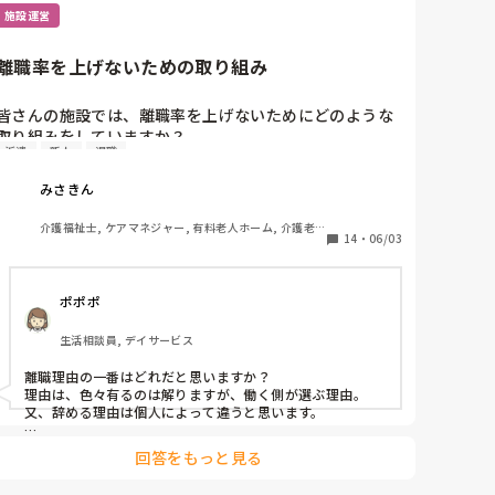
施設運営
離職率を上げないための取り組み
皆さんの施設では、離職率を上げないためにどのような
取り組みをしていますか？

派遣
新人
退職
新人や派遣がはいっても一年未満で退職するケースがあ
ります。退職理由は、激務、利用者様からのハラスメン
みさきん
ト、給与などです。(ハラスメントに関しては、上司に相
談報告しています)
介護福祉士, ケアマネジャー, 有料老人ホーム, 介護老
14
・
06/03
人保健施設, グループホーム, 病院
ポポポ
生活相談員, デイサービス
離職理由の一番はどれだと思いますか？　

理由は、色々有るのは解りますが、働く側が選ぶ理由。
又、辞める理由は個人によって違うと思います。

多分それを、総合的にみて、数個あげられる理由を書いた
回答をもっと見る
のだと思いますが。　

結局全ての解消をするのは難しいかと思います。
