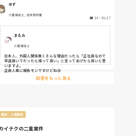
いから帰ってもよい？」と。私は彼女と同じ地元に住んで
ゆず
います。正社員で自分はバスないから帰るってありなの？

私の施設では20時までが遅番です。彼女は派遣でもパート
介護福祉士, 従来型特養
でもないのに正社員で帰るってしかも残りの仕事先輩に押
14
・
01/17
し付け帰るのは違うのでは？と。21時半前のバスがある
んだからそれ乗っても帰れる。それはなしだと私は思う。
まるみ
私がおかしいのかなぁ‥
介護福祉士
日本人、外国人関係無くそんな理由だったら「正社員なので
早退扱いでだったら帰って良い」と言ってあげたら良いと思
いますよ。

正直人事に報告モンですけどね😅
回答をもっと見る
職場・人間関係
カイテクの二重案件