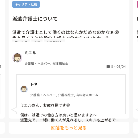
キャリア・転職
この業界、他業種に比べて派遣にキビシイ所も少なくない
ので…

派遣介護士について
雰囲気悪そうなら契約満了時で一旦お休みして筋力やヨガ
等で柔軟性を養うのも良いと思いますよ。その間、短時間
の単発バイトがあれば体調に合わせてやってみるとか。直
派遣で介護士として働くのはなんかだめなのかなぁ😭

雇用にもつながりやすいですよ。
色々見てると施設の内部まで分からないとか…💦

ブランク
派遣
介護福祉士
私は普通に介護したいだけでブランクがあるから

派遣で働いてある程度技術あげてから社員に戻ろうと思
ミエル
ってるんだけどね💦💦
介護職・ヘルパー, 介護福祉士
6
8
・
06/04
トネ
介護職・ヘルパー, 介護福祉士, 有料老人ホーム
ミエルさん、お疲れ様です😃

僕は、派遣での働き方は良いと思いますよ～

派遣先で、一緒に働く人が見れるし、スキルも上がるでし
ょうし。

回答をもっと見る
派遣先の方がとても良い人達なら、転職先として候補にな
るでしょうしね😊
