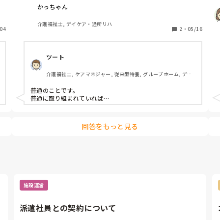
かっちゃん
介護福祉士, デイケア・通所リハ
04
2
・
05/16
ツート
介護福祉士, ケアマネジャー, 従来型特養, グループホーム, デイ
サービス
普通のことです。

普通に取り組まれていれば…
回答をもっと見る
施設運営
派遣社員との契約について