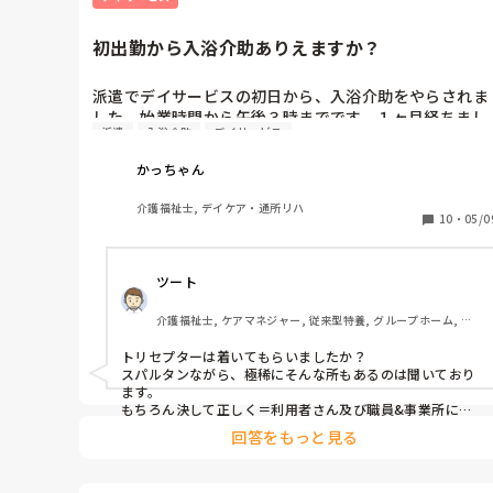
初出勤から入浴介助ありえますか？
派遣でデイサービスの初日から、入浴介助をやらされま
した。始業時間から午後３時までです。１ヶ月経ちまし
派遣
入浴介助
デイサービス
たが変わりません。どう思われますか？精神的にボロボ
ロです。
かっちゃん
介護福祉士, デイケア・通所リハ
10
・
05/0
ツート
介護福祉士, ケアマネジャー, 従来型特養, グループホーム, デ
イサービス
トリセプターは着いてもらいましたか？

スパルタンながら、極稀にそんな所もあるのは聞いており
ます。

もちろん決して正しく＝利用者さん及び職員&事業所に良
い事　はありません。認知症の方、危険予測の出来ない
回答をもっと見る
方、意識喪失の可能性、感染対策等など、把握もなくやる
デメリットはかなりのものです。出来ない、入れれない、
ことはない、のですけどね、、