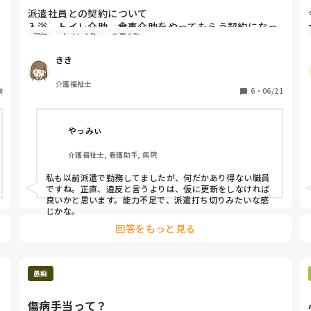
派遣社員との契約について

入浴、トイレ介助、食事介助をやってもらう契約になっ
契約
トイレ介助
食事介助
ていたのですが、

·トイレ介助は行くように言わないと行かない

きき
·食事介助は、いったん座って始めると、他のスタッフが
忙しくて動き回っているのに、座って、食事介助だけし
介護福祉士
前
ている。

6
・
06/21
·入浴介助はしんどいので、回数を減らしてほしいと派遣
会社を通して言ってくる。

やっみぃ
他にも、体力使うケア、汚いケアは気の弱い職員にやら
介護福祉士, 看護助手, 病院
せて、自分はやらない

私も以前派遣で勤務してましたが、何だかあり得ない職員
このような場合、契約でやってほしいことが、ちゃんと
ですね。正直、違反と言うよりは、仮に更新をしなければ
出来ていないわけで、派遣の契約期間が残っていても、
良いかと思います。能力不足で、派遣打ち切りみたいな感
契約違反だと言って契約を打ち切ることできないのでし
じかな。
ょうか？
回答をもっと見る
愚痴
傷病手当って？