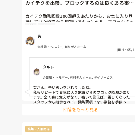
カイテクを出禁、ブロックするのは良くある事で
すか？
カイテク勤務回数100回超えあたりから、お気に入り登
録していた施設から相次いでキャンセル、ブロックされ
派遣
ストレス
る事由が発生しています。評価は全て最高の5で、先の
定が５件以上残っていた事もありますが、全てキャンセ
笑
ルとブロックを同時にされました。また、決まっていた
仕事が終わった時点で次の応募案件が全く表示されない
介護職・ヘルパー, 有料老人ホーム
ブロックのみも２件あります。

4
・
05/1
キャンセル理由は「明示した勤務条件に違反している」
との事ですが、おそらくは職員からの愚痴クレームなど
タルト
に対応してキャンセルブロックを決めたものと思いま
す。この場合、カイテクの意見は聞きません。

介護職・ヘルパー, 有料老人ホーム, デイサービス
職員もみんながいい人ではありません。わからないので
聞いているのに「自分で考えてください」や、バイタル
笑さん、辛い思いをされましたね。

測定機器の入ったバッグがいつもの場所にないので聞く
私もリピートでお気に入り施設からのブロック経験があり
と「自分で探してください」と言われた事もあります。
ます。全く身に覚えがなく、強いて言えば、親しくなった
意図的にカイテクを無視して、何かとクレームだけは言
スタッフから指示されて、募集要項でない業務を手伝った
事、遠くて通えないので残念ながら直雇用にはなれないと
う職員が最悪です。職場の雰囲気を壊してでも上の人に
回答をもっと見る
言った事が原因かと…

だけは大事な仕事をしてるアピールをしています。

カイテク事務局からは雛形のメールで「今後は気をつける
こんな人が必ず1人以上いますが、施設側は職員を守り
ように」というような文面が届きました。

たいのでカイテクを切ります。

職場・人間関係
どんな思いでカイテクでよく働く人を切るのでしょう
笑さんの「相次いで」と、「明示した勤務条件に違反」と