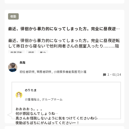
か分からないと言われてきたので記録はきっちり書きます。周
りにも徹底してもらってます。
夜勤
最近、徘徊から暴力的になってしまった方。完全に昼夜逆転
して昨日から寝な...
最近、徘徊から暴力的になってしまった方。完全に昼夜逆転
して昨日から寝ないで他利用者さんの居室入ったり.........阻
止すると暴力が酷いとの報告を受けてからの夜勤。は
昼夜逆転
徘徊
暴力
ぁ.........
眞哉
初任者研修, 実務者研修, 小規模多機能型居宅介護
2
・
01/24
のりたま
介護福祉士, グループホーム
おおおおぅ。。。

何が原因なんでしょうね…

真さんお怪我しないように気をつけてくださいね💦

夜勤ぼちぼちにがんばってくださいー！