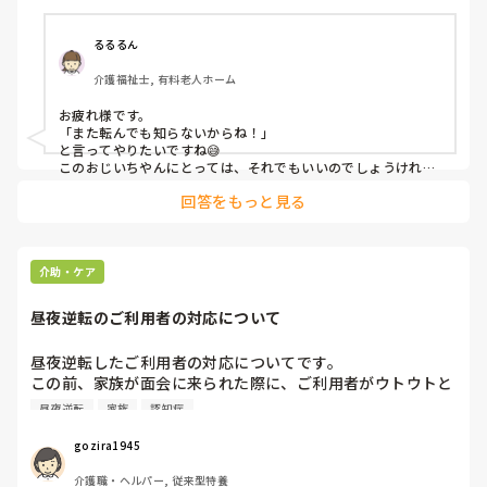
人の気も知らないで！と言い返したいところだが…

言うわけにもいかないので、ここで愚痴を言いました。

るるるん
介護福祉士, 有料老人ホーム
お疲れ様です。

「また転んでも知らないからね！」

と言ってやりたいですね😅

このおじいちやんにとっては、それでもいいのでしょうけれど
ね〜。

回答をもっと見る
好きなようにさせてあげたいけど、そうはいかない…

この仕事、難しい〜💦
介助・ケア
昼夜逆転のご利用者の対応について
昼夜逆転したご利用者の対応についてです。

この前、家族が面会に来られた際に、ご利用者がウトウトと
していたのを気にされ、夜間は眠れていないのですか？ご質
昼夜逆転
家族
認知症
問がありました。

ありのままを家族にお伝えしましたが、あまり納得されず、
gozira1945
正しい生活をさせて欲しいと言われました。

介護職・ヘルパー, 従来型特養
ただ、認知症もあり、時間の認知ができない方で、時間や臥