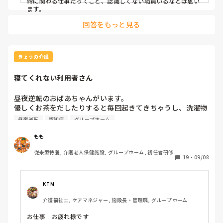
命に関わる仕事だってこと、認識してない職員いるなとは思い
ます。
回答をもっと見る
きょうの介護
寝てくれない利用者さん
昼夜逆転のおばあちゃんがいます。

優しくお茶をだしたりすると毎回起きてきちゃうし、洗濯物
たたませたりしたり、眠気をさそう音楽をかけたりするんで
昼夜逆転
認知症
グループホーム
すが、きかないときもあります。興奮してたり、眠気がない
場合、どうしてますか？暗めのリビングで車イスに座らせて
もも
いるのですが、寝る気配がありません。転倒リスクが高いか
従来型特養, 介護老人保健施設, グループホーム, 初任者研修
たなので、毎回ハラハラしてしまいます。アドバイスお願い
19
・
09/08
します
KTM
介護福祉士, ケアマネジャー, 施設長・管理職, グループホーム
お仕事　お疲れ様です
