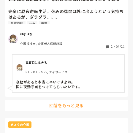
はあるが、ダラダ...
完全に昼夜逆転生活。休みの昼間は外に出ようという気持ち
はあるが、ダラダラ、、、

昼間の勤務がポツポツあると辛い。
昼夜逆転
休み
夜勤
はなはな
介護福祉士, 介護老人保健施設
2
・
04/21
真面目に生きる
PT・OT・リハ, デイサービス
夜勤があると本当に辛いですよね。

国に夜勤手当をつけてもらいたいです。
回答をもっと見る
きょうの介護