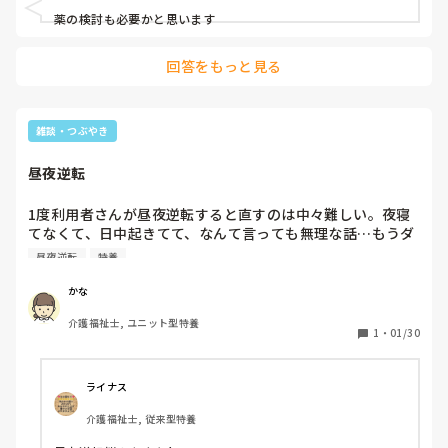
薬の検討も必要かと思います
回答をもっと見る
雑談・つぶやき
昼夜逆転
1度利用者さんが昼夜逆転すると直すのは中々難しい。夜寝
てなくて、日中起きてて、なんて言っても無理な話…もうダ
メ…横にさせて…なんて言われると無理には起こせず、結局
昼夜逆転
特養
昼夜逆転が続いてしまう。
かな
介護福祉士, ユニット型特養
1
・
01/30
ライナス
介護福祉士, 従来型特養