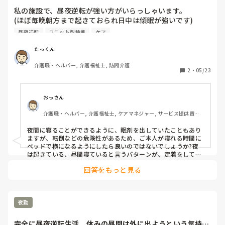
私の施設で、昼夜逆転が強い方がいらっしゃいます。

(ほぼ毎晩朝方まで起きておられ日中は傾眠が強いです)

そういう方の対応はみなさんどうされていますか？

昼夜逆転
ユニット型特養
ケア
レビー型認知症もあり夜間はずっと独り言を話されていま
たっくん
介護職・ヘルパー, 介護福祉士, 訪問介護
2
・
05/23
おっさん
介護職・ヘルパー, 介護福祉士, ケアマネジャー, サービス提供責任
者, グループホーム, デイケア・通所リハ, 訪問介護, 障害福祉関連
夜間に寝ることができるように、眠剤を出していたこともあり
ますが、転倒などの危険性があるため、ご本人が寝れる時間に
ベッドで横になるようにしたら良いのではないでしょうか?夜
は起きている、昼間寝ていると言うパターンが、定着をしてい
るようですが、少しずつ起床時間や就寝時間をずらすようにす
回答をもっと見る
れば、元に戻ってくるような気がします
夜勤
完全に昼夜逆転生活。休みの昼間は外に出ようという気持ち