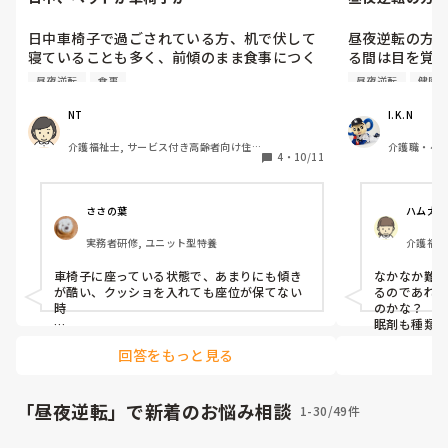
る間は目を覚ま
日中車椅子で過ごされている方、机で伏して
昼夜逆転の方
寝ていることも多く、前傾のまま食事につく
る間は目を覚
ことも多いです。以前は夜中に起きることが
目を離した隙
昼夜逆転
食事
昼夜逆転
健康
多く、昼夜逆転しないためにもベッドへの臥
目がらんらん
床はしていませんでした。最近は以前より活
れましたが、
NT
I.K.N
動量も減っていて、机で寝ることも多いの
も大きく、夜
介護福祉士, サービス付き高齢者向け住
介護職・ヘル
で、日中に寝る時間を増やしてもいいのかな
かと思えば24
4
・
10/11
宅, 訪問介護
ホーム
と思い始めました。その方が食事の姿勢も良
しば。健康な
さそうです。

良い方法ある
ささの葉
ハム太郎
みなさん、日中車椅子で過ごされる方がベッ
実務者研修, ユニット型特養
介護福祉
ドに行った方がいいと介護者側で判断する差
ット型特
にはどのようなものがありますか？
車椅子に座っている状態で、あまりにも傾き
なかなか難し
が酷い、クッショを入れても座位が保てない
るのであれ
時

のかな？

眠剤も種類
身体に発赤、褥瘡があって

有ればいい
回答をもっと見る
長時間の座位は厳しそうな時

かもしれませ
日中はレク等
とかですかね、、🤔💭
後はそのご
いのであれ
「昼夜逆転」で新着のお悩み相談
1-30/49件
いですが