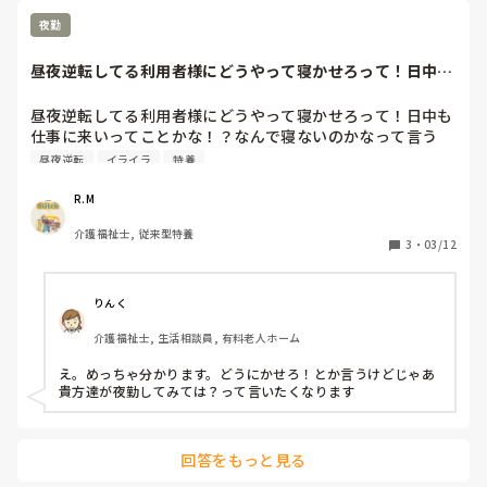
夜勤
昼夜逆転してる利用者様にどうやって寝かせろって！日中も
仕事に来いってこ...
昼夜逆転してる利用者様にどうやって寝かせろって！日中も
仕事に来いってことかな！？なんで寝ないのかなって言う
の！イライラする。
昼夜逆転
イライラ
特養
R.M
介護福祉士, 従来型特養
3
・
03/12
りんく
介護福祉士, 生活相談員, 有料老人ホーム
え。めっちゃ分かります。どうにかせろ！とか言うけどじゃあ
貴方達が夜勤してみては？って言いたくなります
回答をもっと見る