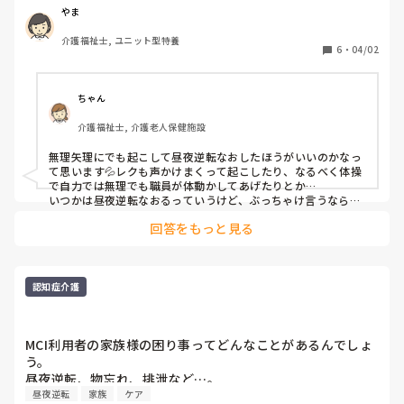
ということで、日中ベッドで寝ています。

やま
変わらず夜間起きている状態。

介護福祉士, ユニット型特養
それでも、日中ベッドで寝ていた方がいいですか？
6
・
04/02
ちゃん
介護福祉士, 介護老人保健施設
無理矢理にでも起こして昼夜逆転なおしたほうがいいのかなっ
て思います💦レクも声かけまくって起こしたり、なるべく体操
で自力では無理でも職員が体動かしてあげたりとか…

いつかは昼夜逆転なおるっていうけど、ぶっちゃけ言うなら夜
勤の方が人が少なくて大変なのでそこを考えたら日勤の方に頑
回答をもっと見る
張っていただいた方がいいと思いますよ💦
認知症介護
MCI利用者の家族様の困り事ってどんなことがあるんでしょ
う。

昼夜逆転、物忘れ、排泄など…。
昼夜逆転
家族
ケア