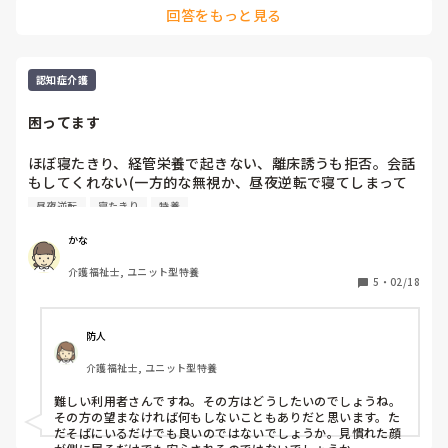
回答をもっと見る
とかですかね、、🤔💭
認知症介護
困ってます
ほぼ寝たきり、経管栄養で起きない、離床誘うも拒否。会話
もしてくれない(一方的な無視か、昼夜逆転で寝てしまって
いる)廃用症候群まっしぐらですが、この方の何かいい気分
昼夜逆転
寝たきり
特養
転換のアイデアが欲しいです…。ユニットではお手上げで
す。

かな
ちなみに居室にテレビはあり、見られる位置にベッド起き日
介護福祉士, ユニット型特養
中付けてますが観てません。

5
・
02/18
精神不安定になること時々あり、精神のためにもこのままは
良くないかと思いますが色々なことに拒否がありなにも出来
ない状態です。
防人
介護福祉士, ユニット型特養
難しい利用者さんですね。その方はどうしたいのでしょうね。
その方の望まなければ何もしないこともありだと思います。た
だそばにいるだけでも良いのではないでしょうか。見慣れた顔