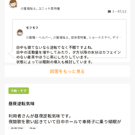
教えてもらいたいです。
介護福祉士, ユニット型特養
3
・
07/21
モフモフ
介護職・ヘルパー, 介護福祉士, 従来型特養, ショートステイ, デイサ
ービス, ユニット型特養
日中も寝てないなら逆転でなく不眠ですよね。

日中の活動量を増やしてみたり、夕方以降の水分はカフェイン
のない麦茶やほうじ茶にしたりしています。

状態によっては眠剤の導入も検討しています。
回答をもっと見る
介助・ケア
昼夜逆転気味
利用者さんが昼夜逆転気味です。

夜間歌を歌い起きていて日中ホールで車椅子に乗り傾眠が
ち。

昼夜逆転
楽曲
車椅子で傾眠しているならベッドで寝せてあげたほうがいい