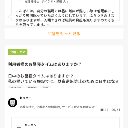
介護福祉士, デイケア・通所リハ
3時間に一度だが夜間は一時間に一回、ひどいと5-10分に一
回の頻度。毎回排尿があるわけではなく、トイレに行った事
こんばんは。自分の職場では昼に離床が難しい際は睡眠薬でし
を忘れて何度も行ってしまう印象。また眠れず退屈なのも要
っかり夜間眠っていただくようにしています。ふらつきのリス
因か？

クはありますが、入眠できれば職員の負担も減りますのでそち
らを取っています。

あとポータブルトイレをそばに置いてもしトイレの際にはすぐ
・昼夜逆転

回答をもっと見る
行けて職員の介助負担の軽減を目指しています。最初は拒否が
夜間は完全に不眠、断眠。まとまって寝れていても30分から
ありましたが今は許容されています。
1時間程度と思われる。

看護師に内服面での対応を相談したが、睡眠薬の服用により
ふらつきが強くなると再度転倒するリスクが上がるため判断
介助・ケア
に迷うとのこと。

昼間起こしておくべきだが、離床中に常に見守りが必要なた
利用者様のお昼寝タイムはありますか？
めその人員を割くことが現状難しい(その方の見守りに1名充
てると他の方の入浴が滞る、といった感じでバランスが悪
日中のお昼寝タイムはありますか？

い)。

私の働いている施設では、昼夜逆転防止のために日中はなる
べく寝させないようにと上から言われています。

昼夜逆転
認知症
施設
以上3点が今後の対応を考える上でのポイントになるかと考
みなさんの勤務する施設ではお昼寝時間はありますか？
えています。

あっきー
センサーの使用状況についてはリハに相談中で、トイレとベ
ッドを近づけてL字柵をつける等居室環境面から代替策を練
介護福祉士, 介護老人保健施設, サービス付き高齢者向け住
12
・
06/24
っているところです。

宅, グループホーム
皆様が居担だとしたら、より良い対応策なにか思いつきませ
サーモン
んか？知恵をお貸しください！！