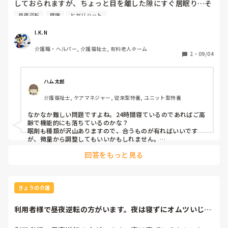
しておられますが、ちょっと目を離した隙にすぐ居眠り…そ
して夕方から目がらんらんとしてきます。睡眠薬も検討され
昼夜逆転
健康
ヒヤリハット
ましたが、認知症で歩行不安。転倒リスクも大きく、夜間の
眠剤には踏み切れません。かと思えば24時間ずっと寝ている
I.K.N
こともしばしば。健康な生活リズムに戻すのに、なにか良い
介護職・ヘルパー, 介護福祉士, 有料老人ホーム
方法あるのでしょうか？
2
・
09/04
ハム太郎
介護福祉士, ケアマネジャー, 従来型特養, ユニット型特養
なかなか難しい問題ですよね。24時間寝ているのであればご高
齢で機能的にも落ちているのかな？

眠剤も種類が沢山ありますので、合うものが有ればいいです
が、微量から調整してもいいかもしれません。

日中はレク等で関わり持つ事くらいかなー？

回答をもっと見る
後はそのご利用者が、その生活でしんどくないのであれば、そ
のままでもいいかもしれないですが
きょうの介護
利用者様で昼夜逆転の方がいます。夜は寝ずにオムツいじ
り。日中は離床時間...