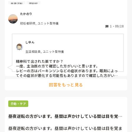
攻型の眠剤と中間作用型の眠剤を多剤併用ってしてもいいの
昼夜逆転
認知症
でしょか？
たかのり
初任者研修, ユニット型特養
1
・
09/28
しゆん
生活相談員, ユニット型特養
精神科で出された薬ですか？

一度、主治医の方で確認した方がいいと思います。

レビーの方はパーキンソンなどの症状があります。眠剤によっ
てその症状が悪化する可能性もありますので確認した方がいい
と思いますよ！

回答をもっと見る
また、昼夜逆転されてる方は生活習慣を改善してからではない
と眠剤の効果も薄いと思いますよー！

回答違いでしたらすみません。
介助・ケア
昼夜逆転の方がいます。昼間は声かけしている間は目を覚ま
しておられますが...
昼夜逆転の方がいます。昼間は声かけしている間は目を覚ま