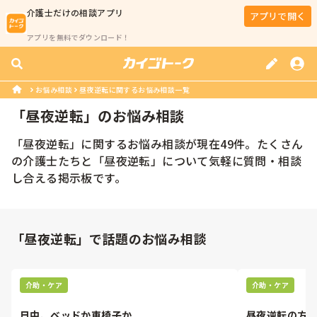
介護士
だけの相談アプリ
アプリで開く
アプリを無料でダウンロード！
お悩み相談
昼夜逆転に関するお悩み相談一覧
「
昼夜逆転
」のお悩み相談
「
昼夜逆転
」に関するお悩み相談が現在
49
件。たくさん
の
介護士
たちと「
昼夜逆転
」について気軽に質問・相談
し合える掲示板です。
「昼夜逆転」で話題のお悩み相談
介助・ケア
介助・ケア
日中、ベッドか車椅子か
昼夜逆転の方