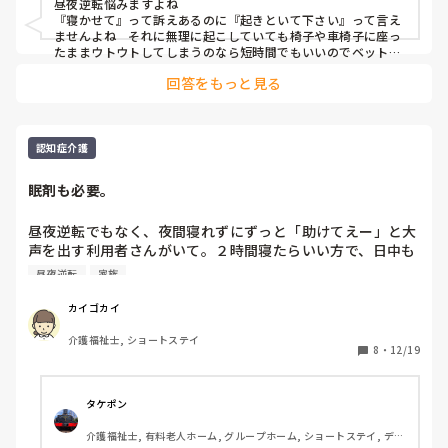
昼夜逆転悩みますよね

『寝かせて』って訴えあるのに『起きといて下さい』って言え
ませんよね　それに無理に起こしていても椅子や車椅子に座っ
たままウトウトしてしまうのなら短時間でもいいのでベットで
休んでもらった方が良い眠りになると思い居室で休んでもらっ
回答をもっと見る
ています

時間は1時間前後で午前か午後のどちらかで休まれています

横になられた際の状態などは記録入力してもらい夜勤者には短
時間横になっている事を直接つたえる様にしています

伝える事によって職員との関係もトラブルないように感じてい
認知症介護
眠剤も必要。
昼夜逆転でもなく、夜間寝れずにずっと「助けてえー」と大
声を出す利用者さんがいて。２時間寝たらいい方で、日中も
数分寝て起きてを繰り返してて、しんどそうだなあと思うん
昼夜逆転
家族
だけども、家族さんが眠剤は嫌がってるので、もう数ヶ月こ
んな感じ。目が覚めたら怖くて不安なのか、「おかあさーー
カイゴカイ
ーん。助けてえーー」と呼び続けてる。かわいそう過ぎる。
介護福祉士, ショートステイ
8
・
12/19
タケポン
介護福祉士, 有料老人ホーム, グループホーム, ショートステイ, デイ