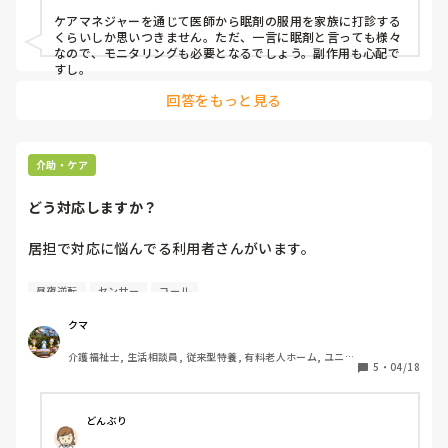
サービス, 病院, 初任者研修, 実務者研修
ケアマネジャーを通じて医師から眠剤の服用を家族に打診する
くらいしか思いつきません。ただ、一言に眠剤と言っても様々
なので、モニタリングも必要となるでしょう。副作用も心配で
すし。
回答をもっと見る
介助・ケア
どう対応しますか？
居担で対応に悩んでる利用者さんがいます。

・転倒リスク

昼夜逆転
センサー
コール
歩行器使用レベルだが、以前独歩中に転倒、入院歴あり。認
知症により危険行動の自覚なく、トイレ時などナースコール
クマ
を押さないためセンサーマット使用。退院直後に比べて現在
介護福祉士, 生活相談員, 従来型特養, 有料老人ホーム, ユニッ
は独歩でも比較的安定してきてはいるものの、車椅子や歩行
5
・
04/18
ト型特養, 社会福祉士
器を使わず歩き始めることが多く常に見守りが必要。

・排泄リズム

どんぶり
利尿剤の影響や残尿感があるのかトイレが頻回で、日中は2-