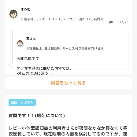
まろ助
介護福祉士, ショートステイ, デイケア・通所リハ, 訪問介護, 
1
・
12/23
ユニット型特養, 小規模多機能型居宅介護, 訪問入浴
栗さん
介護福祉士, 生活相談員, サービス付き高齢者向け住宅
お疲れ様です。

ケアマネ時代に聞いた内容では、

•外出先で道に迷う

•同じ事を聞いてくる

回答をもっと見る
•話した内容を忘れて怒る

等が見受けられました。
雑談・つぶやき
質問です！！(眠剤について)
レビー小体型認知症の利用者さんが夜間なかなか寝なくて昼
夜逆転していて、現在眠剤の内服を検討してるのですが、速