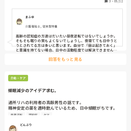
3
・
05/12
床介助しますが、なかなか昼夜逆転が治りません。

薬の投与も看護師あまり気乗りしてない為、なかなか改善で
きません。

まふゆ
みなさんは昼夜逆転のご利用者にどのように対応しています
介護福祉士, 従来型特養
か？
高齢の認知症の方達はだいたい昼夜逆転ではないでしょうか。
そもそも眠りの質もよくないでしょうし、夜寝てても日中うと
うとされてる方は多いと思います。自分で「昼は起きておく」
と意識を持てない場合、日中の活動程度では解決できませんね
😑　私の施設でも自立して活動してる方以外は大体ウトウトさ
回答をもっと見る
れてます。昼夜逆転してる方は精神薬服用してたり、体内時計
も機能できてないのかもしれませんね。
介助・ケア
傾眠減少のアイデア求む。
通所リハの利用者の高齢男性の話です。

精神安定の薬を適時飲んでいるため、日中傾眠がちです。

昼食後に臥床していただいてますが、最近長時間の臥床で昼
昼夜逆転
認知症
ケア
夜逆転になるのではないかと思っております。

なにか傾眠を軽減できるアイデアはありませんか？

どんぶり
回答よろしくお願いします。