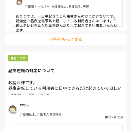
介護職・ヘルパー, 介護福祉士, 看護助手, 病院
ありますよ。一日中起きてる利用者さんのほうが少ないです。
認知症で昼夜逆転予防で起こしている利用者さんはいます。午
後はテレビを見たり本を読んだりして起きてる利用者さんもい
ます。
回答をもっと見る
介助・ケア
昼夜逆転の対応について
お疲れ様です。

昼夜逆転している利用者に日中できるだけ起きていてほしい
時、皆さんの職場ではどのような対応をとっていますか？

昼夜逆転
徘徊
コール
夜間に徘徊したりナースコールの呼び出しが何度もあり大変
です。

おもち
うちではテレビを観てもらったり、時間があればレクをして
介護福祉士, 介護老人保健施設
いますが、すぐに飽きて寝ようとされます。

3
・
07/24
何か良いアイデアがあれば教えてください。