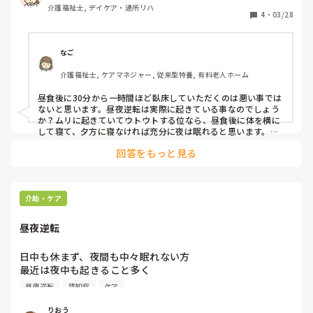
介護福祉士, デイケア・通所リハ
4
・
03/28
なご
介護福祉士, ケアマネジャー, 従来型特養, 有料老人ホーム
昼食後に30分から一時間ほど臥床していただくのは悪い事では
ないと思います。昼夜逆転は実際に起きている事なのでしょう
か？ムリに起きていてウトウトする位なら、昼食後に体を横に
して寝て、夕方に寝なければ充分に夜は眠れると思います。傾
眠がちなのは薬の影響もあるでしょう。ただ、気になったのは
回答をもっと見る
昼夜逆転している事実があるのか、です。高齢者は昼寝する方
も多いです。先ずは睡眠についてのモニタリングをしてみて
は？
介助・ケア
昼夜逆転
日中も休まず、夜間も中々眠れない方

最近は夜中も起きること多く

昼夜逆転？？って感じです、

昼夜逆転
認知症
ケア
主任からは刺激が足りないと言われました。

昼夜逆転の方に効果あった刺激を

りおう