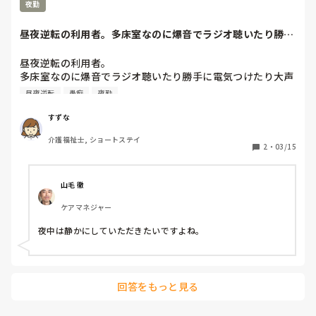
夜勤
昼夜逆転の利用者。多床室なのに爆音でラジオ聴いたり勝手
に電気つけたり大...
昼夜逆転の利用者。

多床室なのに爆音でラジオ聴いたり勝手に電気つけたり大声
で歌ったり本当に勘弁してほしい。

昼夜逆転
愚痴
夜勤
起きてても良いから静かにしててー
すずな
介護福祉士, ショートステイ
2
・
03/15
山毛 徹
ケアマネジャー
夜中は静かにしていただきたいですよね。
回答をもっと見る