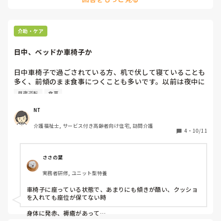
介助・ケア
日中、ベッドか車椅子か
日中車椅子で過ごされている方、机で伏して寝ていることも
多く、前傾のまま食事につくことも多いです。以前は夜中に
起きることが多く、昼夜逆転しないためにもベッドへの臥床
昼夜逆転
食事
はしていませんでした。最近は以前より活動量も減ってい
て、机で寝ることも多いので、日中に寝る時間を増やしても
NT
いいのかなと思い始めました。その方が食事の姿勢も良さそ
介護福祉士, サービス付き高齢者向け住宅, 訪問介護
うです。

4
・
10/11
みなさん、日中車椅子で過ごされる方がベッドに行った方が
いいと介護者側で判断する差にはどのようなものがあります
ささの葉
か？
実務者研修, ユニット型特養
車椅子に座っている状態で、あまりにも傾きが酷い、クッショ
を入れても座位が保てない時

身体に発赤、褥瘡があって

長時間の座位は厳しそうな時
