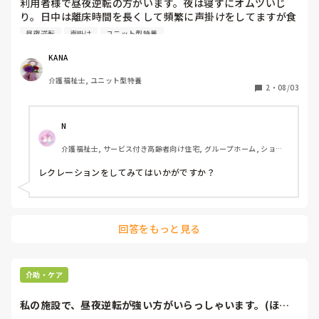
利用者様で昼夜逆転の方がいます。夜は寝ずにオムツいじ
り。日中は離床時間を長くして頻繁に声掛けをしてますが食
事中もウトウトで寝ながらご飯を食べる事もあります。

昼夜逆転
声掛け
ユニット型特養
今日、不眠に関してかかりつけ医に受診しました。

そこで先生に｢刺激のある生活を送るように、介護の仕事し
KANA
てるんだからわかることだろ、薬に頼る前にしっかり刺激の
介護福祉士, ユニット型特養
ある生活を送ってから来てください｣って言われました。

2
・
08/03
悔しかったです。

常に刺激を与えてました。

オムツいじりも色々と対策しました。

N
介護福祉士, サービス付き高齢者向け住宅, グループホーム, ショー
刺激のある生活ってどー言うことなんでしょうか。。

トステイ, デイサービス, デイケア・通所リハ, 病院, 実務者研修
ちなみに、寝る時間は毎日2時や3時になってます。
レクレーションをしてみてはいかがですか？
回答をもっと見る
介助・ケア
私の施設で、昼夜逆転が強い方がいらっしゃいます。(ほぼ
毎晩朝方まで起き...