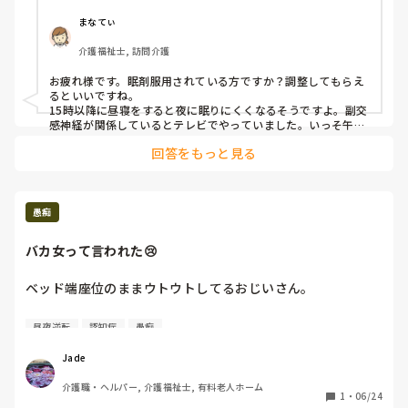
まなてぃ
介護福祉士, 訪問介護
お疲れ様です。眠剤服用されている方ですか？調整してもらえ
るといいですね。

15時以降に昼寝をすると夜に眠りにくくなるそうですよ。副交
感神経が関係しているとテレビでやっていました。いっそ午前
中たっぷり寝てもらって昼から起きてもらうのはどうですか？

回答をもっと見る
昼寝前にコーヒー飲むのも寝覚めが良いそうです。
愚痴
バカ女って言われた😢
ベッド端座位のままウトウトしてるおじいさん。

横になって寝たらと、声かけしたら「うるせえ、このバカ
昼夜逆転
認知症
愚痴
女、俺は好きなようにやるんだ」と逆ギレされた。

Jade 
昼夜逆転で朝はふらふら、この間も転倒して報告書書いたば
介護職・ヘルパー, 介護福祉士, 有料老人ホーム
かりなのに。

1
・
06/24