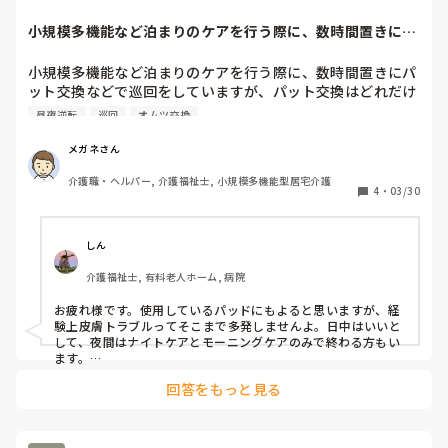
小規模多機能など泊まりのケアを行う際に、数時間置きにパ
ット交換などで巡...
小規模多機能など泊まりのケアを行う際に、数時間置きにパ
ット交換などで巡回をしていますが、パット交換はどれだけ
必要なのか考えることがあります。

昼夜逆転
巡回
オムツ交換
やりすぎると昼夜逆転に繋がったり、交換しなければ皮膚ト
ラブルに繋がる。

メガネさん
どのようにお考えでしょうか？
介護職・ヘルパー, 介護福祉士, 小規模多機能型居宅介護
4
・
03/30
しん
介護福祉士, 有料老人ホーム, 病院
お疲れ様です。使用しているパッドにもよると思いますが、経
験上皮膚トラブルってそこまで多発しませんよ。日中はいいと
して、夜間はナイトケアとモーニングケアのみで終わる方もい
ます。

パッドの性能も上がっているので最低限でいいかと思います。
回答をもっと見る