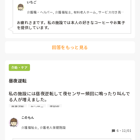
いちご
介護職・ヘルパー, 介護福祉士, 有料老人ホーム, サービス付き高齢
者向け住宅
お疲れさまです。私の施設では本人の好きなコーヒーやお菓子
を提供しています。
回答をもっと見る
介助・ケア
昼夜逆転
私の施設には昼夜逆転して夜センサー頻回に鳴ったり叫んで
る人が増えました。

日中は体操を促して起こすようにしていますが、ボーッとし
昼夜逆転
センサー
認知症
てたり目は開いても反応が鈍いです。

オールナイトをした方は日勤でガッツリ寝ています。

このもん
少し寝たら起こして夜に寝るように…としていますがなかな
介護福祉士, 介護老人保健施設
か上手くいきません。

6
・
12/01
なんでもいいので回答お待ちしてます。