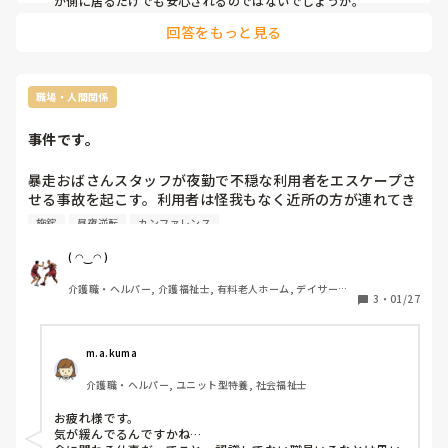
が側に居るだけでも安心されるのではないでしょうか。
回答をもっと見る
職場・人間関係
事件です。
暴走おばさんスタッフが夜勤で不穏な利用者をエスケープさ
せる事故を起こす。利用者は怪我もなく近所の方が連れてき
てくれたみたい。

施錠
昼夜逆転
カンファレンス
朝方新聞を取りに行って玄関の施錠を忘れそのまま業務して
たみたいだけど_φ(･_･その隙にエスケープW(`0`)Wその利
( ◠‿◠ )
用者さんは夜間覚醒多いし、不穏になると暴力を振るった事
介護職・ヘルパー, 介護福祉士, 有料老人ホーム, デイサービ
もあるから確かに怖いし対応困るけど、ちゃんと話をすれば
3
・
01/27
ス
納得するしユニットの中なら歩いていても問題ないんだけど
_φ(･_･ 

その件でカンファレンス開催。

m.a.kuma
流石にスタッフ皆んな呆れてましたがW(`0`)W

介護職・ヘルパー, ユニット型特養, 社会福祉士
どういう対応したらそうなるんですか？って聞きたい。
お疲れ様です。

気が緩んでるんですかね…
