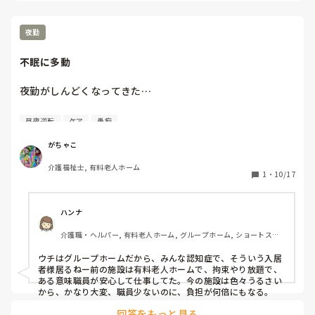
来ています。内容があまり細かくないですが回答のほどよろ
しくお願いします。
夜勤
不眠に多動
夜勤がしんどくなってきた…

新入居の入居者…昼夜逆転どころか眠剤使っても終日寝な
昼夜逆転
ケア
愚痴
い…傾眠～覚醒を頻回に繰り返し。膝折れひどいのに立つ！
立つ！！立つ！！！

がちゃこ
超低床ベッドに臥床させてもサイドレールに掴まって立つ！
介護福祉士, 有料老人ホーム
布団対応にしてもフリーで立てる！！

1
・
10/17
各フロア１人ずつしかいないから基本自分のフロアは１人で
排泄ラウンドするけど

ハンナ
車椅子で連れ歩いたってすぐに立つからケアにはいれない…

介護職・ヘルパー, 有料老人ホーム, グループホーム, ショートステ
施設の方針が誰でも受け入れる～入れたらケアに丸投げ…

イ, デイサービス, 初任者研修
ウチはグループホームだから、みんな認知症で、そういう入居
しんどい。
者様居るねー前の施設は有料老人ホームで、拘束やり放題で、
ある意味職員が安心して仕事してた。今の施設は色々うるさい
から、かなり大変、職員少ないのに、負担が何倍にもなる。
回答をもっと見る