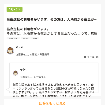
介助・ケア
昼夜逆転の利用者がいます。その方は、入所前から夜更かし
する生活だったよ...
昼夜逆転の利用者がいます。

その方は、入所前から夜更かしする生活だったようで、無理
に寝かすようなことはしてないそうです。日中はほとんど寝
昼夜逆転
徘徊
遅番
ているか徘徊して、他利用者の居室で寝ていることは多々あ
ります。認知症の症状も顕著にすすんでいて、指示も以前よ
きっこ
り入らなくなり、熱いやかんに手をのばしたり、床のシミを
介護福祉士, 介護老人保健施設
椅子からかがんでとろうとしたりと危険な場面も増えてきま
9
・
01/26
した。そこで転倒しないよう声かけするだけで怒るようにも
なってきました。それでも、夜間の記録や日中のロクな記録
がないのでスルーされています。私は夜勤はやっていないの
もやこ
で、日中の様子を記録するようにしています。

介護福祉士, 社会福祉士
社員さんは元々の生活がそういう人だったんだからとそのま
まにしているそうなのですが、、はたしてそれでいいのでし
集団生活である以上生活リズムは整えるべきかと思います。夜
ょうか？彼女のリスクをフォローできるような体制でもない
中にぶつぶつ言ってたら寝れない周囲の方が不穏になったり連
ですし、規則正しい生活リズムを提案することは、はたして
鎖しますよね。。。私はグルホですが、似たような利用者がい
間違えているでしょうか？

ます。ポットを持ち上げてお湯被りそうだったのでキッチンに
全て避難させました。日勤でうーんと思う利用者は夜間もうー
その人らしさとは、、と考えています。
回答をもっと見る
んと言った感じだと思います。私は利用者家族はいつ豹変する