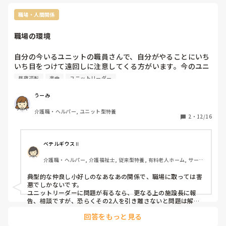
職場・人間関係
職場の環境
自分の今いるユニットの職員さんで、自分がやることにいち
いち目をつけて遠回しに注意してくる方がいます。今のユニ
ットに移動して9ヶ月たち業務の流れが身について来たあた
昼夜逆転
楽曲
ユニットリーダー
りの夏辺りに自分を他の職員さんがいる前で叱ったりしたこ
ともありそれからもちょくちょく圧をかけてるんじゃない
うーみ
か？と言う程その方が出勤日の日は気が気じゃなくしんどい
介護職・ヘルパー, ユニット型特養
思いもしています。そのことをユニットリーダーに言い少し
2
・
12/16
でも改善してもらいたいんですが、そのリーダーさんがその
職員さんととても仲が良く相談しにくい状態で、どうしたら
いいのかわかりません。今昼夜逆転している入居者さんがい
ベテルギウスⅡ
て日中にしげきを与えて夜寝てもらうようにしてて、午後に
介護職・ヘルパー, 介護福祉士, 従来型特養, 有料老人ホーム, サービ
相手をしてほしいと言われその通りにしているのですが、今
ス付き高齢者向け住宅, デイサービス, 初任者研修, 実務者研修, ユニ
日その入居者さんと歌を歌っていたら注意されました。その
ット型特養
典型的な仲良し小好しのなあなあの関係で、職場に取っては害
人は自分以上に業務はこなせる人ですが、仲がいいリーダー
悪でしかないです。

と一緒の勤務になれば業務ほとんどそっちのけでお話をして
ユニットリーダーに問題が有るなら、更なる上の施設長に報
いるばっかなので、普通に良い気はしないです。隣のユニッ
告、相談ですが、恐らくその2人を引き離さないと問題は解決
しないですから、どちらかが異動かあなたが異動願いを出して
ト職員さんも自分の心境に気づいてくれてて愚痴ってはいま
回答をもっと見る
異動するしかなさそうな気がします。
す。それでもこのままでいいのかわからなくなるところまで