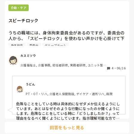
そのため、私たちの現場では「とにかくこまめに見守りをす
る」ことを意識して対応していました。

介助・ケア
排泄のタイミングを少し早めに促したり、巡視の間隔を短くし
たりすることで、できるだけ不快な状態を防ぐようにしていま
スピーチロック
した。

オムツに手を入れてしまう背景には、不快感や違和感があるこ
うちの職場には、身体拘束委員会があるのですが、委員会の
とも多いと感じているので、そういった部分にも目を向けなが
人から、「スピーチロック」を使わない声かけを心掛けて下
ら関わることが大切だと思います。

さいと言われました。

身体拘束
委員会
グループホーム
どんなふうに声かけしたらいいですか？

また、衣類の工夫や物理的に手が入りにくい対応については、
場合によっては身体拘束と判断される可能性もあるため、使用
カスミソウ
する際は慎重な判断が必要だと感じています。
介護福祉士, 介護事務, 初任者研修, 実務者研修, ユニット型特
4
・
06/16
養
うどん
PT・OT・リハ, 介護老人保健施設, デイケア・通所リハ, 病院
危険なことをしている時は具体的になぜダメか伝えるようにし
ています。あとはなぜそのような行動になったのか聞くように
します。危険なことをしている時に「どうしましたか？」って
理由をなるべく聞くようにしています。指示理解可能な方であ
れば、待って欲しい時に「何分待ってもらえますか？一緒に行
回答をもっと見る
きますね」など…ありきたりですみません(･･;)