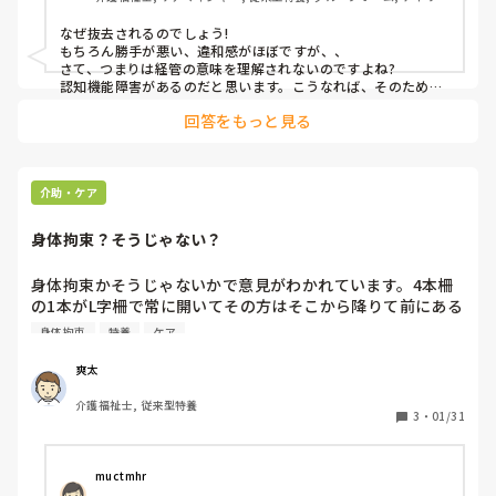
いのですが毎日抜去することでチューブが擦れ食道を傷つけ
ビス
てしまうリスクがあり現に片方の鼻の奥に腫瘍ができたのか
なぜ抜去されるのでしょう!

左側しかチューブが挿入できません。なにより本人が毎朝挿
もちろん勝手が悪い、違和感がほぼですが、、

入するのが痛そうです。

さて、つまりは経管の意味を理解されないのですよね?

（あと看護師も毎朝「またぁ！？」って嫌味言ってきます）

認知機能障害があるのだと思います。こうなれば、そのためだ
けにメマンチンの処方されている方もおられます。毎回再挿入
上司に相談しても「流入中じゃないなら抜去したっていい。
回答をもっと見る
すれば良い、ものではありませんよね。ドクターに相談を試み
毎回看護師にいれてもらえばいい」といわれます。

て頂きたいケースかな、と思います。

もちろんミトンなど、そんな考えはもってのほか、、ですよ
入居者さんは意思疎通のできない寝たきりですが寝返りを自
ね。
分でうてるほど体動あり両手の可動域が広く頭部にも背中に
介助・ケア
も手が届きます。そして手に当たるものはなんでも引っ張り
ます。

身体拘束？そうじゃない？
現在の対策は、５本指手袋を付け、手袋が脱ぎにくいように
その上からアームカバーをつけてます。

身体拘束かそうじゃないかで意見がわかれています。4本柵
手袋でチューブが掴みにくいようカテリープで固定していま
の1本がL字柵で常に開いてその方はそこから降りて前にある
すが、入居者さん普通に手袋も外しますし手袋したままテー
Pトイレを使用します。転倒したこともあります。この場
身体拘束
特養
ケア
プごとチューブ抜きます。どれも抜くまでの時間稼ぎです。
合、この対応は身体拘束ですか？自分は降りる場所がしっか
夜間はこまめに様子を見に行きますが5分もあれば余裕で抜
りと有るのならば囲われて行動が制限されていないからOK
爽太
去されるので朝までチューブを守りきれません…

だと思っています。
介護福祉士, 従来型特養
3
・
01/31
このまま左の鼻からもチューブが入れられなくなり点滴にな
って死んでしまうのじゃないか、と思うと他ににかできない
かと模索しています。

muctmhr
何か他にいい対策はありますでしょうか？
