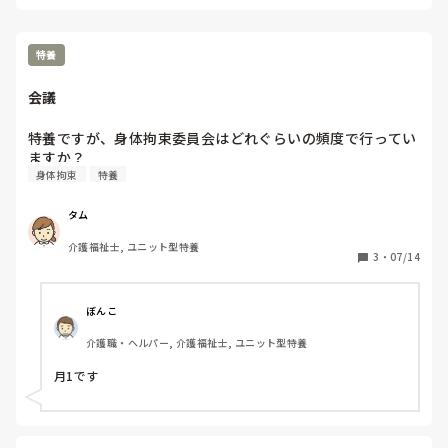
特養
会議
特養ですが、身体拘束委員会はどれぐらいの頻度で行ってい
ますか？
身体拘束
特養
タム
介護福祉士, ユニット型特養
3
・
07/14
ぼんこ
介護職・ヘルパー, 介護福祉士, ユニット型特養