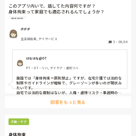
3. 身体拘束を行うことでの弊害（身体・心理・人権など）につ
このアプリ内いで、話してた内容何ですが？

いて理解できましたか？

身体拘束って家庭でも適応されるんでしょうか？

4. 身体拘束を減らすための代替方法について理解できました
施設はアウトですよね。

身体拘束
か？

自宅で転倒した場合は、勿論事故報告何かも有りませんよ
【気づき・学び】

ポポポ
5. 研修を通して新しく知ったこと・印象に残ったことはありま
ね。

すか？

生活相談員, デイサービス
5
・
08/04
6. 自施設の取り組みと比べて、改善できそうだと感じた点はあ
在宅での、身体拘束って何処まで容認されるんでしょうか？

りますか？

例えば、紐で縛り付けるはダメだと思います。

【今後の実践について】

はなはな@OT
ベット柵４本は？

7. 今後、身体拘束を減らす取り組みに積極的に関わりたいと思
いますか？

PT・OT・リハ, デイケア・通所リハ
8. 現場での身体拘束ゼロに向けた課題は何だと思いますか？

明確に知ってる人入れは教えてください。

施設では「身体拘束＝原則禁止」ですが、在宅介護では法的な
在宅ヘルパーさんとか、そう言う場面有ると思いますが、ど
【研修全体について】

制限やガイドラインが曖昧で、グレーゾーンが多いのが現状み
9. この研修は業務に役立つと感じましたか？

たいです。

10. 今後の研修に取り入れてほしいテーマや要望があれば教え
自宅では法的な規制はないが、人権・虐待リスク・事故時の責
てください。

任を考えると「慎重に」対応すべき。

回答をもっと見る
柵やセンサーなど安全対策の工夫を優先し、物理的拘束は極力
その他、「動画研修」ということですので、

避ける。

「動画の長さはちょうどよかったか？」

「説明のスピード・わかりやすさはどうだったか？」

とかでしょうか、、、🤔
も入れるとフィードバックがとれて良いかと思います。

介助・ケア
参考になさってみてください。

身体拘束
研修は準備が大変ですよね。
