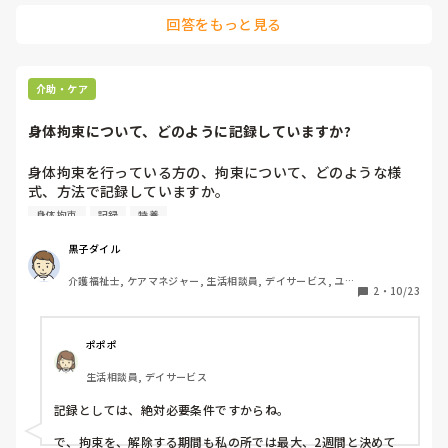
と。

回答をもっと見る
あとはスピーチロックです。
介助・ケア
身体拘束について、どのように記録していますか?
身体拘束を行っている方の、拘束について、どのような様
式、方法で記録していますか。

身体拘束
記録
特養
私の勤めている特養では、拘束した時間を表に記録。それに
加え、ケース記録にも、開始終了時間と共に、拘束の内容や
黒子ダイル
理由、している際の状態を記録しています。

介護福祉士, ケアマネジャー, 生活相談員, デイサービス, ユニ
2
・
10/23
ット型特養
しかしながら、一回一回ケースに記録するとなると、ベッド
4点柵や抑制帯等、装着、解除の度に記録する必要があり、
小まめに外そうと取り組んでいる場合、かえって記録の手間
ポポポ
が生じます。

生活相談員, デイサービス
また、拘束する際、理由を書くことにより、拘束の根拠を示
記録としては、絶対必要条件ですからね。

す。また、ユニット職員に、一時性、切迫性、非代替性を確
認してもらいたい、例え1分1秒でも外せる時は外す意識を持
で、拘束を、解除する期間も私の所では最大、2週間と決めて