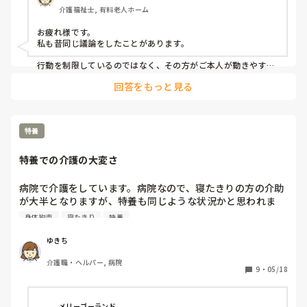
毎日じゃなくたまに抜くぐらいになれば御の字です。

介護福祉士, 有料老人ホーム
ちなみに連携病院が胃瘻を推奨していないので胃瘻になるこ
お疲れ様です。

私も昔同じ議論をしたことがあります。

とはないです。経口も無理です。
行動を制限しているのではなく、その方がご本人が動きやすい
環境なのであれば、身体拘束には当たらないと私も思います。

回答をもっと見る
身体拘束の条文の具体例にも「自分で降りられないようにベッ
ドを柵で囲む」とあります。

自分で降りられて、それが記録に残され日々モニタリングでき
ていれば良いのではないでしょうか。

特養
あくまで私の意見ですが。
特養での介護の大変さ
病院で介護をしています。病院なので、寝たきりの方の介助
が大半となりますが、特養も同じような状況かと思われま
す。病院だと身体拘束がありますが、特養ではないと思うの
身体拘束
寝たきり
特養
でその分病院よりも業務は大変になりますか？実際特養で働
かれてる方のお声が聞けると嬉しいです。
ゆきち
介護職・ヘルパー, 病院
9
・
05/18
メリーゴーランド