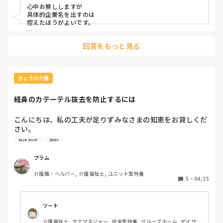
心中お察ししますが

良さそうなので入社したけど、入ってみないと分からないも
具体的企業名を出すのは

んですね😨

控えたほうがよいです。

法的問題になりかねませんし

回答をもっと見る
全く無関係の

同名施設があれば、大迷惑ですよ。
きょうの介護
経鼻のカテーテル抜去を防止するには
こんにちは、私の工夫が足りずみなさまの知恵をお貸しくだ
さい。

経鼻経管栄養の方がチューブを自己抜去してしまう入居者さ
身体拘束
夜勤
んがいます。以前は同意書を書いてもらいミトンを使用して
いましたが施設の方針で身体拘束を完全撤廃することになり
プラム
ミトンは使えません。

介護職・ヘルパー, 介護福祉士, ユニット型特養
経管栄養中は５本指手袋をしてもらいテープでしっかりと固
5
・
04/25
定し、必ずスタッフが見守りしているので今のところ抜去は
していないのですが、夜勤帯にチューブを必ず抜いてしまい
毎朝看護師に挿入してもらっています。

ツート
栄養流入中に抜去するわけではないのですぐに命の危険はな
介護福祉士, ケアマネジャー, 従来型特養, グループホーム, デイサー