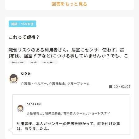
回答をもっと見る
スで考える必要があります。首を自由に動かす利益と、食事
（栄養）を摂れない不利益を考えれば行う合理性はあるでしょ
う。ご本人が食べたり飲んだりすること自体を嫌と言葉や行動
で示しているのなら、別ですが。
雑談・つぶやき
これって虐待？
転倒リスクのある利用者さん。居室にセンサー使わず、鈴
(布団、居室ドアなど)につける事していませんか？でも、こ
れって身体拘束や虐待になるのですか？

身体拘束
虐待
センサー
センサーとセンサー代わりの音(鈴など)の違いってどうなの
でしょうか。
ゆうあ
介護職・ヘルパー, 介護福祉士, グループホーム
10
・
02/07
kakaaasi
介護福祉士, 従来型特養, 有料老人ホーム, ショートステイ
利用者様、本人がセンサーの光等を嫌がって、鈴を付けた事
は、ありましたよ。