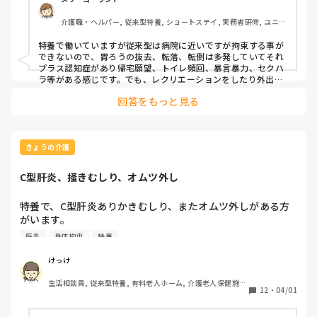
介護職・ヘルパー, 従来型特養, ショートステイ, 実務者研修, ユニッ
ト型特養
特養で働いていますが従来型は病院に近いですが拘束する事が
できないので、胃ろうの抜去、転落、転倒は多発していてそれ
プラス認知症があり帰宅願望、トイレ頻回、暴言暴力、セクハ
ラ等がある感じです。でも、レクリエーションをしたり外出し
たりして楽しいこともあります。
回答をもっと見る
きょうの介護
C型肝炎、掻きむしり、オムツ外し
特養で、C型肝炎ありかきむしり、またオムツ外しがある方
がいます。

最近、白寿というレオタードみたいな物を使用し少しでも掻
肝炎
身体拘束
特養
きむしり、オムツ外しが減ればという事で導入しましたが全
然ダメでした。

けっけ
生活相談員, 従来型特養, 有料老人ホーム, 介護老人保健施
身体拘束まではできないため、ミトンやつなぎ服は使用出来
12
・
04/01
設, ショートステイ, デイサービス, 病院, ユニット型特養
ません。

どの様な対策をされていますか？