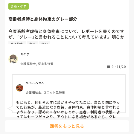
介助・ケア
高齢者虐待と身体拘束のグレー部分
今度高齢者虐待と身体拘束について、レポートを書くのです
が、｢グレー｣と言われることについて考えています。明らか
に虐待、とか悪質なものではなく、これってどうなの？って
身体拘束
虐待
施設
いうこと、みなさんありますか？また、これって虐待・身体
拘束って言われるけど、そこまで？ってことありますか？私
ルチア
はいつも人権尊重と安全確保でバランスを取るのが難しいと
介護福祉士, 従来型特養
思っています。
9
・
11/20
ひっころさん
介護福祉士, ユニット型特養
もともと、何も考えずに昔からやってたこと、当たり前にやっ
てた行為が、最近になり虐待、身体拘束、身体抑制と言われる
ようになり、認めたくないからとか、患者、利用者の状態によ
ってはセーフだったり、アウトになる場合があるから、グレー
ゾーンって言葉で濁してるように思います。

回答をもっと見る
事例的なものは後で書きます