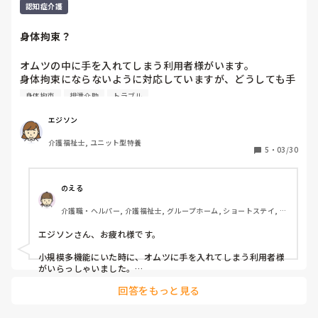
いい。クッションを壁に置くとか？それにあなたがしている
認知症介護
ことは、身体拘束なのでは?壁寄せは身体拘束。壁とベット
の間を何センチか空けないと拘束ナノでは？と言われ副主任
身体拘束？
に話すと、身体拘束に詳しい職員が明日出勤だから聞いて見
て、いや、これは拘束だよ。戻してと言われたら戻したほう
オムツの中に手を入れてしまう利用者様がいます。

がよい。今日は俺の責任でいい。俺が責任持ちます。とりあ
身体拘束にならないように対応していますが、どうしても手
えず確認し見てもらったらと。夜勤前に詳しい人に内線で話
を入れてしまいます。

身体拘束
排泄介助
トラブル
し実物をみないと分からない。といい部屋を見に行くと「こ
みなさんはこのような利用者様がいる場合どのような対応を
れは拘束にならないよ。完全に起きれないようにしていた
していますか？

エジソン
ら、それは完全に危険性のアウト。でもこれは起き上がれる
また、画像の商品は身体拘束になりますか？
環境もあるからアウトではない。隙間数cmだけどアウトで
介護福祉士, ユニット型特養
5
・
03/30
はない。何で柵外したの？」と聞かれ経緯などを話すと「そ
れはアウトではない。本人の意思も確認し挟まないように外
したなら大丈夫。仮に職員の都合で本人の意思無視したよと
のえる
いうことは完全にアウトだよ。様子見て考えればいいので
は？」って

介護職・ヘルパー, 介護福祉士, グループホーム, ショートステイ, デ
イサービス, デイケア・通所リハ, 訪問介護, 小規模多機能型居宅介
護
エジソンさん、お疲れ様です。

小規模多機能にいた時に、オムツに手を入れてしまう利用者様
がいらっしゃいました。

回答をもっと見る
昼間は職員数も多く目が届きやすいのですが、夜間はどうして
も難しく、結果的に失禁してしまうこともありました。
