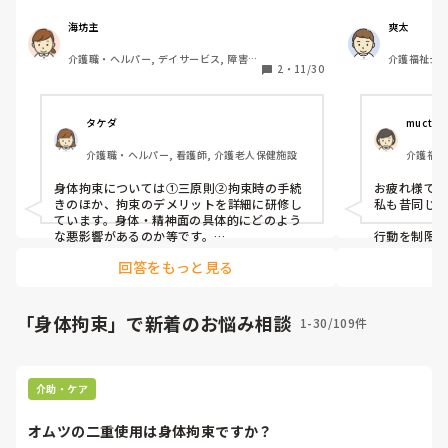
していますが、虐待と身体拘束を分けて研修
用します。転
されている事業所がありますか？基本的には
合、この対応
海坊主
爽太
2つ合わせて虐待防止研修というパターンが
る場所がしっ
介護職・ヘルパー, デイサービス, 障害福
介護福祉士,
多いと思いますがもし分けて研修されていた
動が制限されて
2
・
11/30
祉関連, 障害者支援施設, 社会福祉士
ら内容を教えていただけると参考になりま
す。
す。宜しくお願いします。
タケダ
muctmh
介護職・ヘルパー, 看護師, 介護老人保健施設
介護福祉
身体拘束については①三原則②拘束時の手続
お疲れ様です
きのほか、拘束のデメリットを詳細に研修し
私も昔同じ議
ています。身体・精神面の具体的にどのよう
な悪影響があるのか等です。

行動を制限
本人が動き
回答をもっと見る
身体拘束、虐待ともに無自覚な言動が引き起
束には当たら
こしてしまうことが多いので(特にスピーチロ
ック)、2つ分けて具体的な事例をあげて各30
身体拘束の
分ほどで研修を行なっています。
れないよう
「身体拘束」で新着のお悩み相談
1-30/109件
す。

自分で降り
モニタリン
しょうか。

介助・ケア
あくまで私
オムツの二重使用は身体拘束ですか？