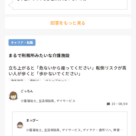
回答をもっと見る
キャリア・転職
まるで刑務所みたいな介護施設
立ち上がると「危ないから座ってください」転倒リスクが高
い人が歩くと「歩かないでください」

身体拘束
声掛け
グループホーム
車椅子で後ろに下がる方がいるので、後ろに下がれないよう
に壁にくっつけたり。

ごっちん
介護福祉士, 生活相談員, デイサービス
御家族が実態を知ったら悲しむだろうね。

10
・
08/04
これは、身体拘束と一緒。市役所に通報したいレベル。

まっぴー
職員も自分の身内でないのに「お婆ちゃま」と馬鹿にしたよ
介護福祉士, 生活相談員, デイサービス, デイケア・通所リハ, 障害福
うな声掛け。

祉関連, 障害者支援施設