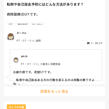
今回のカンファレンスでは意見がすれ違ってしまいモヤモヤさ
長文となってしまいごめんなさい。
転倒や自己抜去予防にはどんな方法があります？
れているかと思いますが、1人夜勤の限られた状況で「重大な
事故を防ぎたい」と考えた提案は、決して短慮なものではな
く、利用者様の安全を第一に想う素晴らしい視点だと思いま
病院勤務のOTです。

す。
病院では、認知症の患者さんで転倒リスクが高い方や、点
OT
身体拘束
センサー
滴・胃管（MGチューブ）などの自己抜去リスクがある方に
対し、

ヌーさん
ご家族の同意や医師の指示のもと、安全ベルトやミトンの使
PT・OT・リハ, 病院
用、ベッド4点柵などの身体拘束で対応する場合がありま
2
・
06/29
す。

施設へ退院される方の場合、「身体拘束をしていると入所が
ymck
難しい」ことも多く、センサーマットの使用ができない施設
PT・OT・リハ, 介護老人保健施設
もあるため、現在、拘束解除に向けて試行錯誤しています。

お疲れ様です。老健STです。

施設では、転倒や自己抜去予防としてどのような対策を行っ
ていますか？
　転倒や自己抜去ある方の行動を変えるのは至難の業ですよ
ね…。

回答をもっと見る
　私が勤める施設は、基本的に病院からの情報通りに対応して
います。拘束が必要な方なら、ご家族の同意のもと行っていま
す。薬物での過鎮静と思われるケースだけは、様子観察か薬の
量を調整するなどで最初様子見しますが。

きょうの介護