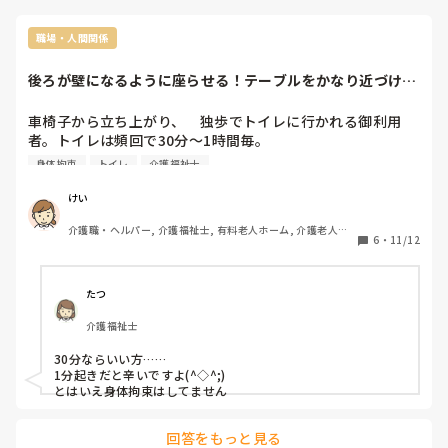
職場・人間関係
後ろが壁になるように座らせる！テーブルをかなり近づけ
る！
車椅子から立ち上がり、　独歩でトイレに行かれる御利用
者。トイレは頻回で30分〜1時間毎。

身体拘束
トイレ
介護福祉士
リスク回避の為、後ろが壁になるように座らせテーブルをか
なり近づける。つまり身体拘束している様な状態。

けい
介護職・ヘルパー, 介護福祉士, 有料老人ホーム, 介護老人保
このように拘束している施設はありますか？
6
・
11/12
健施設, グループホーム, デイサービス, デイケア・通所リハ
たつ
介護福祉士
30分ならいい方……

1分起きだと辛いですよ(^◇^;)

とはいえ身体拘束はしてません
回答をもっと見る