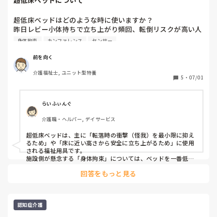
超低床ベッドはどのような時に使いますか？

昨日レビー小体持ちで立ち上がり頻回、転倒リスクが高い人
のカンファレンスを行いました。

身体拘束
カンファレンス
センサー
その中で日中から就寝時までの見守りについた話したりと
色々したわけですが、僕が夜勤の時もたまに起きてくる事が
前を向く
ありセンサーが鳴った時には担座位になっておりすぐに1人
介護福祉士, ユニット型特養
で歩かれてしまう。転倒リスク高く重大な外傷事故になる可
5
・
07/01
能性が高いので超低床ベッドを使用を提案しましたが却下さ
れました。

夜勤中は1人の為状況によってはすぐに対応できない事。

らいふぃんぐ
超低床ベッドを使用し本人が動き出しすぐに本人のところに
介護職・ヘルパー, デイサービス
行けなくても転倒による重大な外傷を軽減していく事を目的
にあげられました。

超低床ベッドは、主に「転落時の衝撃（怪我）を最小限に抑え
却下した理由は身体拘束になる可能性があるから、だそうで
るため」や「床に近い高さから安全に立ち上がるため」に使用
す。

される福祉用具です。

施設としての言い分もわかります。僕が短慮な意見を提案し
施設側が懸念する「身体拘束」については、ベッドを一番低い
位置（床すれすれ）に下げることで、本人が自力で立ち上がれ
たのもわかりますが、モヤモヤしてます。

回答をもっと見る
なくなり、実質的な行動制限（拘束）に繋がるリスクを警戒し
ならなぜそのベッドを導入したのか疑問です。

たのだと考えられます。

以前使用する場合の目安はなんなのか、どのような時に使用
疑問に思われている導入目安ですが、一般的には「床に布団を
するから聞きましたがケースバイケースなのでその時その時
敷いて寝ることに近い環境を作り、万が一ベッドから転落・滑
で話し合いましょうとの事で終わりました。

り落ちても大怪我にならないようにするケース」で話し合われ
認知症介護
これらの話を聞きどう思うか意見が聞きたいです。

ることが多いです。
