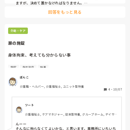
ってもらいたいとの思いがあります。ただ、実際にはパソコ
ますが、決めて置かなければなりません。

その、2週間の間に外す方法を絶対に導き出す必要がありま
ン上のケースなので、コピーペーストになり、手間が増える
回答をもっと見る
す。

だけのような気持ちもあります。

有る意味、そのケース記録を用いて何時～何時は解除出来るか
実際に記録している事例なども交えて、教えていただけれ
も？と言う事も導いてくツールでも有ります。例えば夜中寝て
ば、幸いです。
る間は外しましょう。等。又、その1分1秒でも外した時はどう
介助・ケア
だったのか？と言う記録があるから、先に外せる方法を議論で
きるとも言えますよね？

扉の施錠
わずらわしいし、時間がもったいないと言うのも十分解ります
が、その作業の先に、未来で外せる最短を見つけれる。と言う
身体拘束、考えても分からない事

考え方もありますよね。

居室に施錠はNG→分かる

施錠
身体拘束
特養
人間の記憶なんて曖昧ですから。もう一つは、解除して、何か
ユニットの出入口に施錠はNG→分かる

問題が生じた時に、外した根拠を家族に説明しないといけなく
介護棟と事務棟の扉の施錠はOK→分からん

なりますしね。

ぼんこ
『この時間落ち着いてたので、外しました。と言うよりは、14
介護職・ヘルパー, 介護福祉士, ユニット型特養
詳しい人教えて
4
・
10/07
日の間12日間は、この時間落ち着いてました。』と書式で説明
するのとでは説得力が違います。

後は、家族が乗り気で拘束許可したけど、解除して転倒した場
ツート
合、何で拘束はずしたの？って詰められるケースもあります。

介護福祉士, ケアマネジャー, 従来型特養, グループホーム, デイサー
ビス
んーー

そんなに拘らなくてよいかな、と思います。事務所にいちいち