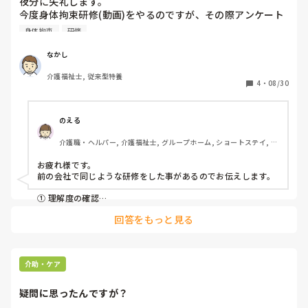
夜分に失礼します。

今度身体拘束研修(動画)をやるのですが、その際アンケート
作成するのですが、どのような項目にしようか悩んでます。

身体拘束
研修
参考にしたいので、教えて頂けるとありがたいです。
なかし
介護福祉士, 従来型特養
4
・
08/30
のえる
介護職・ヘルパー, 介護福祉士, グループホーム, ショートステイ, デ
イサービス, デイケア・通所リハ, 訪問介護, 小規模多機能型居宅介
護
お疲れ様です。

前の会社で同じような研修をした事があるのでお伝えします。

① 理解度の確認

② 気づきや感想

回答をもっと見る
③ 今後の実践への意欲

この3つがベースになると良いと思います。

項目として↓

【基本情報】

・所属・職種

介助・ケア
【研修内容について】

疑問に思ったんですが？
1. 研修の内容は理解しやすかったですか？

2. 身体拘束の定義や種類について理解できましたか？
