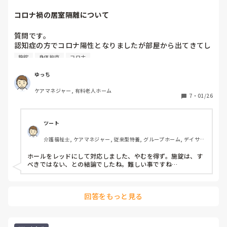
方針だと思います。

コロナ禍の居室隔離について
まぁ、グレーゾーンだと私は思ってます。

以前働いてた職場は、玄関や出入口に暗証ロックがなかったの
で、転職した時は、拘束でしょ！！って驚きましたが、何処も
質問です。

有るものだと思いしらされました。
認知症の方でコロナ陽性となりましたが部屋から出てきてし
まいます。説明したり、紙で伝えても理解が難しい方です。
施錠
身体拘束
コロナ
部屋の施錠は拘束になりますがみなさんの施設では施錠する
為にその都度同意を得て身体拘束という形で対応しています
ゆっち
ケアマネジャー, 有料老人ホーム
7
・
01/26
ツート
介護福祉士, ケアマネジャー, 従来型特養, グループホーム, デイサー
ビス
ホールをレッドにして対応しました、やむを得ず。施錠は、す
べきではない、との結論でしたね。難しい事ですね…
回答をもっと見る