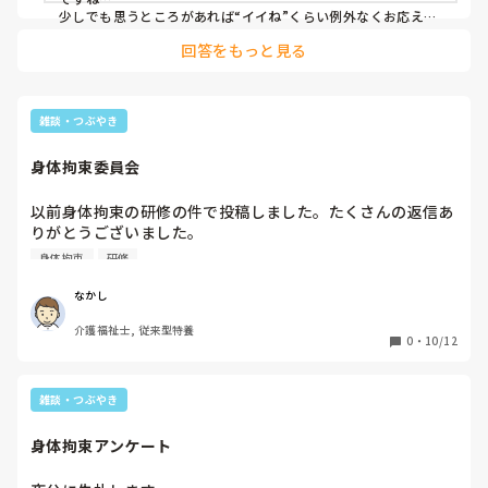
少しでも思うところがあれば“イイね”くらい例外なくお応えし
ても罰は当たらないのでは？　無償で応えてる方は、貴方にと
回答をもっと見る
雑談・つぶやき
身体拘束委員会
以前身体拘束の研修の件で投稿しました。たくさんの返信あ
りがとうございました。

また研修をやることになりまして、今度は回覧研修を予定し
身体拘束
研修
ています。なかなか資料が見つからず困っています。参考資
料ありましたら教えて頂けるとありがたいです。よろしくお
なかし
願いします。
介護福祉士, 従来型特養
0
・
10/12
雑談・つぶやき
身体拘束アンケート