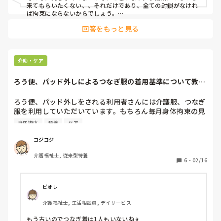
来てもらいたくない、、それだけであり、全ての封鎖がなけれ
ば拘束にならないからでしょう。

事務系は（私もですけど）、書類などの管理から、基本的に誰
回答をもっと見る
かれに入って欲しくない、のが普通です。

それとも、そこを通らないと、どうしても困る事＝利用者さん
の生活の質に関わる事があるのでしょうか？
介助・ケア
ろう便、パッド外しによるつなぎ服の着用基準について教え
て下さい。
ろう便、パッド外しをされる利用者さんには介護服、つなぎ
服を利用していただいています。もちろん毎月身体拘束の見
直しをしています。

身体拘束
特養
ケア
従来型の特養です。現在、利用者52名に対して2名の方に女
性1人、男性1人使っていただいています。

コジコジ
介護福祉士, 従来型特養
みなさんの職場では介護服は使用されていますか？

6
・
02/16
着用にあたる基準や、廃止する時の目安など教えていただけ
たらと思います。

ビオレ
ご回答よろしくお願いいたします。
介護福祉士, 生活相談員, デイサービス
もう古いのでつなぎ着は1人もいないねぇ