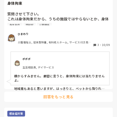
身体拘束
質問させて下さい。

これは身体拘束だから、うちの施設ではやらないとか、身体
拘束だと思うけどやっているなどを教えて下さい。

身体拘束
認知症
人間関係
昼間だけではなく夜間もあれば

教えて頂きたいです。
ひまわり
介護福祉士, 従来型特養, 有料老人ホーム, サービス付き高齢
3
・
10/09
者向け住宅, グループホーム, ショートステイ, 訪問介護, ユニ
ット型特養, 訪問入浴
ポポポ
生活相談員, デイサービス
横からすみません。厳密に言うと、身体拘束には当たりません
よ。

地域差もあると思いますが、はっきりと、ベットから降りれる
場所が確保出来てるなら大丈夫と、市から回答貰ってます。

回答をもっと見る
後、4本立てても、真ん中が空いて入れば拘束には当たらな
い。大丈夫だそうです。

確かに施設でも、問題視する所もあるので、後は施設の考えや
感染症対策