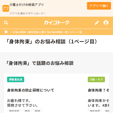
介護士
だけの相談アプリ
アプリで開く
アプリを無料でダウンロード！
お悩み相談
身体拘束に関するお悩み相談一覧
1ページ目
「
身体拘束
」のお悩み相談（
1
ページ目）
「身体拘束」で話題のお悩み相談
障害者支援
介助・ケア
身体拘束の防止研修について
身体拘束？そ
お疲れ様です。

身体拘束かそ
質問させて下さい。

います。4本柵
今年度4月から虐待防止等様々な事が義務化
の方はそこから
身体拘束
虐待
研修
身体拘束
特養