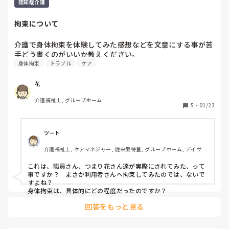
認知症介護
拘束について
介護で身体拘束を体験してみた感想などを文章にする事が苦
手どう書くのがいいか教えください。
身体拘束
トラブル
ケア
花
介護福祉士, グループホーム
5
・
01/23
ツート
介護福祉士, ケアマネジャー, 従来型特養, グループホーム, デイサー
ビス
これは、職員さん、つまり花さん達が実際にされてみた、って
事ですか？　まさか利用者さんへ拘束してみたのでは、ないで
すよね？

身体拘束は、具体的にどの程度だったのですか？

ミトン、つなぎ、ベルト、薬剤（これはないでしょうけど）、
回答をもっと見る
鍵、物理的に職員が押さえる、スピーチロック、行動制限…等
などありますが、、