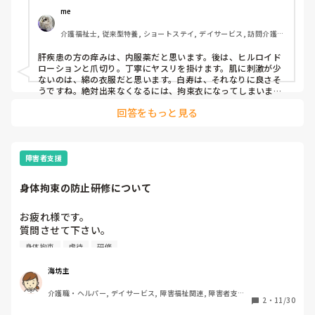
me 
介護福祉士, 従来型特養, ショートステイ, デイサービス, 訪問介護, 
ユニット型特養
肝疾患の方の痒みは、内服薬だと思います。後は、ヒルロイド
ローションと爪切り。丁寧にヤスリを掛けます。肌に刺激が少
ないのは、綿の衣服だと思います。白寿は、それなりに良さそ
うですね。絶対出来なくなるには、拘束衣になってしまいます
よね〜
回答をもっと見る
障害者支援
身体拘束の防止研修について
お疲れ様です。

質問させて下さい。

今年度4月から虐待防止等様々な事が義務化していますが、
身体拘束
虐待
研修
虐待と身体拘束を分けて研修されている事業所があります
か？基本的には2つ合わせて虐待防止研修というパターンが
海坊主
多いと思いますがもし分けて研修されていたら内容を教えて
介護職・ヘルパー, デイサービス, 障害福祉関連, 障害者支援
いただけると参考になります。宜しくお願いします。
2
・
11/30
施設, 社会福祉士