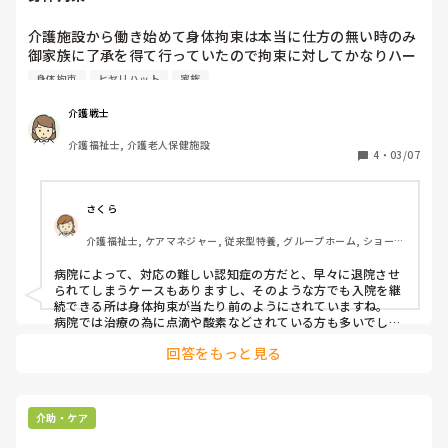
応援しています。
介護施設から働き始めて身体拘束は本当に仕方の無い時のみ
御家族に了承を得て行っていたので拘束に対してかなりハー
ドルが高かったのですが医療現場で働き始めた時にいとも簡
身体拘束
ヒヤリハット
家族
単に拘束出来てしまうことに驚きを隠せませんでした。

拘束自体全く賛成では無いのですが施設では転倒にかなり気
介護戦士
を張って注意して対策しているのにどうして介護現場と医療
介護福祉士, 介護老人保健施設
現場でこんなにもギャップがあるのだろうと今でも思いま
4
・
03/07
す。

現在も病院勤務ですがこの人ここまでの拘束いるのかな？と
思う方が何年も拘束されていたりして心痛む時もあります。
さくら
介護士には発言権は無いのでどうにも出来ないのですが……

介護福祉士, ケアマネジャー, 従来型特養, グループホーム, ショート
同じように感じる方いますか？
ステイ
病院によって、対応の難しい認知症の方だと、早々に退院させ
られてしまうケースもありますし、そのような方でも入院を継
続できる所は身体拘束が当たり前のようにされていますね。

病院では治療の為に点滴や酸素などされている方も多いでしょ
うし、徘徊されてしまうと困るというのはあると思うので、福
回答をもっと見る
祉施設に比べると拘束に対するハードルは低いかと思います。

以前、施設では車いすで移動・移乗は自立の方が、入院した際
に面会に行くと体幹拘束されてベッドに張り付けになっていた
のを見て驚いた事はあります。異食行為のある方だったので仕
方ない部分はありましたが、「早く良くなって退院してきてく
介助・ケア
ださいね」と思う事くらいしかできませんでした。