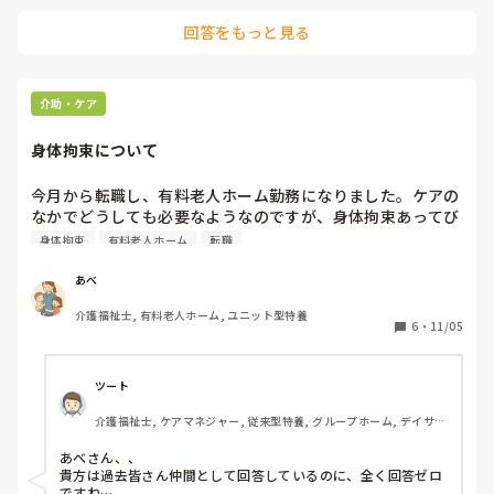
回答をもっと見る
介助・ケア
身体拘束について
今月から転職し、有料老人ホーム勤務になりました。ケアの
なかでどうしても必要なようなのですが、身体拘束あってび
っくりしました。皆さんの施設は身体拘束はありますか?
身体拘束
有料老人ホーム
転職
あべ
介護福祉士, 有料老人ホーム, ユニット型特養
6
・
11/05
ツート
介護福祉士, ケアマネジャー, 従来型特養, グループホーム, デイサー
ビス
あべさん、、

貴方は過去皆さん仲間として回答しているのに、全く回答ゼロ
ですね…
