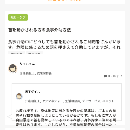
介助・ケア
首を動かされる方の食事介助方法
食事介助中にどうしても首を動かされるご利用者さんがいま
す。危険に感じるため頭を押さえて介助していますが、それ
は身体拘束になりますか？ほかによい方法があれば教えてく
身体拘束
食事介助
ださい。よろしくお願いします。
りっちゃん
介護福祉士, 従来型特養
8
・
02/17
黒子ダイル
介護福祉士, ケアマネジャー, 生活相談員, デイサービス, ユニット型
特養
お疲れ様です。身体拘束に当たるか否かの基準は、ご本人の意
思や行動を制限しようとしているか否かです。もしもご本人が
自由意志で首を動かしているのであれば、身体拘束に当たる可
能性はあります。しかしながら、不随意運動等の場合は当たら
ないと考えます。また、拘束はご本人の利益と不利益のバラン