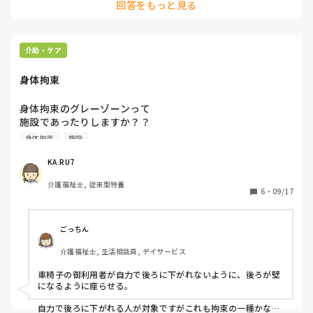
回答をもっと見る
介助・ケア
身体拘束
身体拘束のグレーゾーンって

施設であったりしますか？？

身体拘束
施設
自分の施設では正直

あります。でも、完全に身体拘束ということは

KA.RU7
同意書等はもらっています。
介護福祉士, 従来型特養
6
・
09/17
ごっちん
介護福祉士, 生活相談員, デイサービス
車椅子の御利用者が自力で後ろに下がれないように、後ろが壁
になるように座らせる。

自力で後ろに下がれる人が対象ですがこれも拘束の一種かな