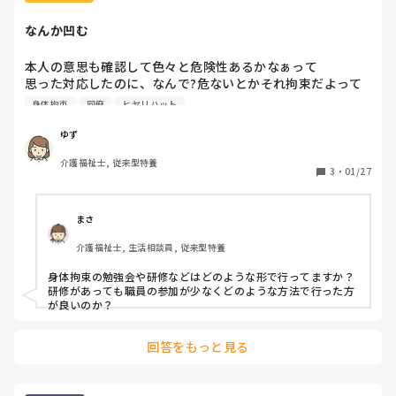
　正直、病院でなんとか拘束なしでコントロールできたという
ケースは、施設で同じように対応しても上手くいかないことが
なんか凹む
多いです。マンパワーも設備も病院とは異なりますし、一度病
院で落ち着いた方も、環境変化がマイナスに影響することも少
なくないですよね。ですので、比較的容易に結果が出た対応で
本人の意思も確認して色々と危険性あるかなぁって

もないと、折角対応策を送って頂いても活かせない事が多いで
思った対応したのに、なんで?危ないとかそれ拘束だよって
す。そのことを踏まえてご対応を考えていただけると、施設職
言われ、凹みます。

身体拘束
同僚
ヒヤリハット
員としてはありがたいです。ご一考いただければ幸いです。
私の受け持ちの利用者さまですが、かなりの高齢で、ベット
から転落事故が多く、ベットとチェストの距離が近いから、
ゆず
ベットを壁寄せにした際に、フロアケアマネから柵外しても
介護福祉士, 従来型特養
良くない?指挟んで危ない。本人が使っているなら話は別だ
3
・
01/27
けど。と。本人が使うことはない。起き上がる位置のL字柵
に捕まって起き上がるぐらい出し、壁の柵に捕まったりする
ことはないと話しケアマネが本人(認知はあるけど、意思は
まさ
はっきりしている)に確認し「壁の柵捕まったりすることあ
介護福祉士, 生活相談員, 従来型特養
る？ないと不安とかある？外してもよいか？」と聞くと

本人「要らない。使わない」と。ケアマネが「本人も使わな
身体拘束の勉強会や研修などはどのような形で行ってますか？

いなら外すべ」といい撤去。当日の日直の職員に外した経緯
研修があっても職員の参加が少なくどのような方法で行った方
や理由も話すが上手くフロアに伝達されておらず、とある事
が良いのか？
故対策委員の一人が話しがある。なんで外した。危ない。ベ
ット動かすんじゃなくてチェストを動かしてよ。チェストの
回答をもっと見る
距離が近いんだしと言われ。絶対に危ないと言われ、同僚に
話したら、そもそも経緯が伝わってないからなんでってなっ
てるんだと思う。指挟むぐらいならそれを職員が配慮すれば