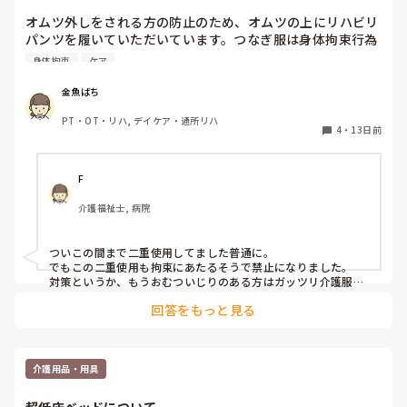
オムツ外しをされる方の防止のため、オムツの上にリハビリ
パンツを履いていただいています。つなぎ服は身体拘束行為
にあたるので書面にて家族に了承を得ていますが、オムツの
身体拘束
ケア
この対応は特に書面での確認をしていませんし、オムツ代が
2倍（一枚ずつ自己負担）になります。

金魚ばち
これは、どこでも当たり前なのでしょうか。少し気になりま
PT・OT・リハ, デイケア・通所リハ
した。皆様のところでのオムツ外し対策もあわせて教えてく
4
・
13日前
ださい。
F
介護福祉士, 病院
ついこの間まで二重使用してました普通に。

でもこの二重使用も拘束にあたるそうで禁止になりました。

対策というか、もうおむついじりのある方はガッツリ介護服
（つなぎ）です。
回答をもっと見る
介護用品・用具
超低床ベッドについて