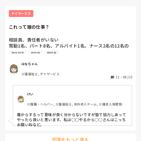
デイサービス
これって誰の仕事？
相談員、責任者がいない

常勤1名、パート8名、アルバイト1名、ナース2名の12名の
デイで働いております

身体拘束
相談員
施設長
仮で施設長と副施設長がデイの責任者をしてるのですが、監
はなちゃん
査の時に必要な身体拘束の書類3つぐらいを1年以上放置して
介護福祉士, デイサービス
今までの分は施設長がしたみたいですが、8月からはデイで
12
・
08/10
して下さい...

誰からするの？
けい
介護職・ヘルパー, 介護福祉士, 有料老人ホーム, 介護老人保健施設, 
グループホーム, デイサービス, デイケア・通所リハ
誰からするって意味が良く分からないですが皆で協力しあって
やったら良いと思います。私は◯◯やるから◯◯さんはこっち
お願いねなど。
回答をもっと見る