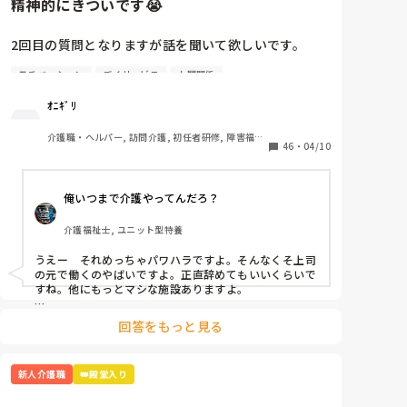
精神的にきついです😭
2回目の質問となりますが話を聞いて欲しいです。

モチベーション
デイサービス
人間関係
4月から約1週間たち、仕事も少しずつですが覚えてき
ました。人間関係も少しずつ……·

ｵﾆｷﾞﾘ
この1週間精神的にきついです。

介護職・ヘルパー, 訪問介護, 初任者研修, 障害福祉
46
・
04/10
関連
A(上司)からの厳しい言葉、言い方が本当にきついで
す。

俺いつまで介護やってんだろ？
「お前邪魔」「お前がやれよ」「は？なんで？」

介護福祉士, ユニット型特養
同期の子、他の職員の方とも話したのですが

「A(上司)って言い方きついよね」「昭和の思考ってい
うえー　それめっちゃパワハラですよ。そんなくそ上司
うか…自分の思い通りにならないとキレるからね」
の元で働くのやばいですよ。正直辞めてもいいくらいで
と。

すね。他にもっとマシな施設ありますよ。

乗り越え方としては

いい時もあります。利用者様の前では絶対怒らないで
回答をもっと見る
どうせこいつは怒るだろうって思って、気にしない。

すけどね、、。

怒られる度に一応すいませんと謝罪入れる。

昭和気質な方って高圧的な言動が多いので、オニギリさ
乗り越え方ってありますか？気にしない方法…

新人介護職
👑殿堂入り
んが仕事を覚えて1人前になって仕事で見返す。

この手のタイプはその方が若い頃など同じような境遇で
いわゆるシゴかれて育ったと思われます。パワハラして
さっきも「ティッシュ早く取りに行けよ！！」と…
