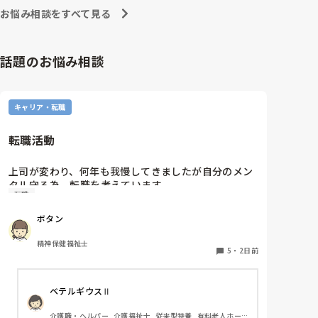
お悩み相談をすべて見る
話題のお悩み相談
キャリア・転職
転職活動
上司が変わり、何年も我慢してきましたが自分のメン
タル守る為、転職を考えています。

転職
納得できる仕事に出会うまでの間

①今の所で我慢する

ボタン
②系列の他職場に移動する

皆さんならどうしますか？

精神保健福祉士
5
・
2日前
ベテルギウスⅡ
介護職・ヘルパー, 介護福祉士, 従来型特養, 有料老人ホー