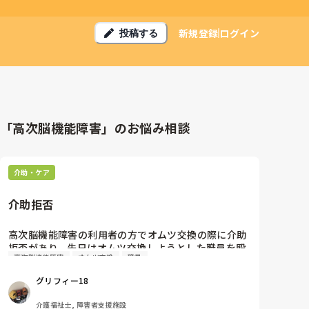
新規登録
ログイン
投稿する
「高次脳機能障害」のお悩み相談
介助・ケア
介助拒否
高次脳機能障害の利用者の方でオムツ交換の際に介助
拒否があり、先日はオムツ交換しようとした職員を殴
高次脳機能障害
オムツ交換
職員
ってしまうことがありました。

その利用者の方のオムツ交換を折り合いつけて行う方
グリフィー18
法を悩んでいます。

介助拒否のある方の対応はどうしていますか？
介護福祉士, 障害者支援施設