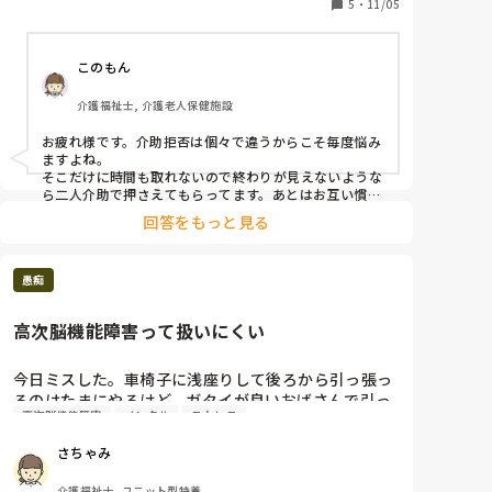
5
・
11/05
このもん
介護福祉士, 介護老人保健施設
お疲れ様です。介助拒否は個々で違うからこそ毎度悩み
ますよね。

そこだけに時間も取れないので終わりが見えないような
ら二人介助で押さえてもらってます。あとはお互い慣れ
るよう日々のコミュニケーションを取るようにしてま
回答をもっと見る
す。
愚痴
高次脳機能障害って扱いにくい
今日ミスした。車椅子に浅座りして後ろから引っ張っ
るのはたまにやるけど、ガタイが良いおばさんで引っ
高次脳機能障害
メンタル
ストレス
張っりきれず床に座らせた。今までもミスはあったけ
ど、ここまで落ち込んだのは初めて。

さちゃみ
その人認知も無く、でも高次脳機能障害で我が強くて
扱いにくく、ギャーギャー騒いで泣いたからこっちも
介護福祉士, ユニット型特養