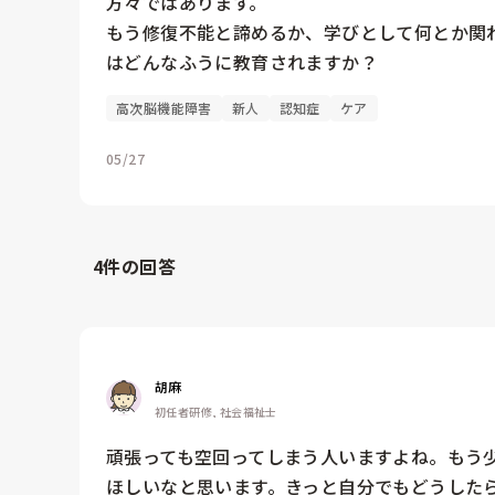
方々ではあります。

もう修復不能と諦めるか、学びとして何とか関
はどんなふうに教育されますか？
高次脳機能障害
新人
認知症
ケア
05/27
4
件の回答
胡麻
初任者研修, 社会福祉士
頑張っても空回ってしまう人いますよね。もう
ほしいなと思います。きっと自分でもどうしたら