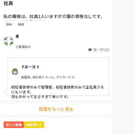
社員
ることに気づいてないので、時代が遅れてるんですよ。

「どこにあるか分かりません」と言うと「あそこにあ
るだろ！！」と。他の職員さんが見かねて「ここにあ
一番最強なのはボイスレコーダーでそいつのなめ腐った
私の職場は、社員2人いますが介護の資格なしです、

るからね」と教えて頂きました。

発言録音して、出るとこ出ちゃうこと。

そんなのありえますか？
資格
職員
本当泣きそうです。仕事は楽しいです。頑張ります。

夏
読んでくれてありがとうございます😭
介護福祉士
38
・
07/12
👵あー汰👴
看護師, 有料老人ホーム, デイサービス
初任者研修のみで管理者、初任者研修のみで正社員うち
にもいます。

何もわかってなさすぎて怖いです。
回答をもっと見る
新人介護職
👑殿堂入り