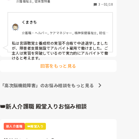
介護福祉士, 従来型特養
取得見込みでの就職はやはり厳しいでしょうか？

3
・
02/18
厳しければ来年まで失語症や高次脳機能障害等に

くまきち
触れる事が出来る所でパートで働けたらと考えていま
す。

介護職・ヘルパー, ケアマネジャー, 精神保健福祉士, 初任
者研修, 実務者研修, 障害福祉関連, 障害者支援施設, 社会福
有識者の方解答いただけると大変嬉しいです。
祉士
私は言語聴覚士養成校の実習不合格で中途退学しました
が、障害者支援施設でアルバイト雇用で働けました。ご
主人は実習を突破しているので実力的にアルバイトで働
けると考えます。
回答をもっと見る
「高次脳機能障害」のお悩み相談をもっと見る
👑新人介護職 殿堂入りお悩み相談
新人介護職
👑殿堂入り