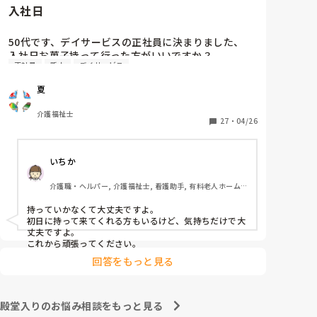
入社日
50代です、デイサービスの正社員に決まりました、

入社日お菓子持って行った方がいいですか？

正社員
新人
デイサービス
介護職経験は、デイケア、グループホーム、などあり
ますが、忘れてしまいました、また他の方の意見も聞
夏
き参考にさせてくださいませ
介護福祉士
27
・
04/26
いちか
介護職・ヘルパー, 介護福祉士, 看護助手, 有料老人ホーム, 
介護老人保健施設, 病院, 訪問介護
持っていかなくて大丈夫ですよ。

初日に持って来てくれる方もいるけど、気持ちだけで大
丈夫ですよ。

これから頑張ってください。
回答をもっと見る
殿堂入りのお悩み相談をもっと見る