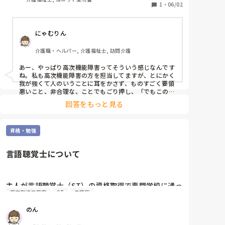
パニックになって、震えが止まらなくて怖くなった。
1
・
06/02
怪我もないけどメンタルやられたからもう辞める。愚
痴でした
にゃむりん
介護職・ヘルパー, 介護福祉士, 訪問介護
あー、やっぱり高次機能障害ってそういう感じなんです
ね。私も高次機能障害の方を担当してますが、とにかく
我が強くて人のいうことに耳をかさず、ものすごく要領
悪いこと、非合理な、ことでもごり押し、「でもこの方
がいいですよ」と丁寧に説明してもなんだかんだと言い
回答をもっと見る
つのって、思い通りにしないと気がすまないので、もう
ご本人がそれで損しようが言う通りにしています。病院
や役所の窓口でもよくぶち切れて大声を出し始めるので
資格・勉強
その場を収めるのが大変で・・ご本人のせいじゃないの
で気の毒だとは思いますが、この方のサービスのある日
は朝から気が重いです・・
言語聴覚士について
主人が言語聴覚士（ST）の資格取得で専門学校に通っ
高次脳機能障害
ST
失語症
ており、今年卒業します。

ですが、国家試験は残念ながら落ちてしまいました。

のん
このような場合、言語聴覚士は資格が無ければ
