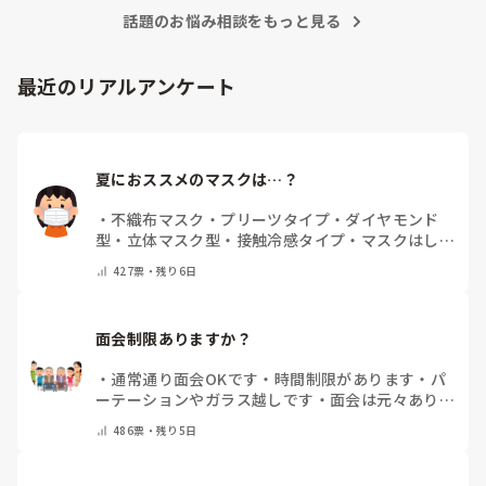
話題のお悩み相談をもっと見る
最近のリアルアンケート
夏におススメのマスクは…？
・
不織布マスク
・
プリーツタイプ
・
ダイヤモンド
型
・
立体マスク型
・
接触冷感タイプ
・
マスクはしま
せん
・
その他(コメントで教えて下さい)
427
票・
残り6日
面会制限ありますか？
・
通常通り面会OKです
・
時間制限があります
・
パ
ーテーションやガラス越しです
・
面会は元々ありま
せん
・
その他（コメントで教えてください）
486
票・
残り5日