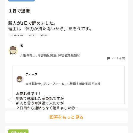
１日で退職
新人が1日で辞めました。

理由は「体力が持たないから」だそうです。

人手不足
新人
職員
1日で辞めてしまう方を初めて見ました。

皆さんはありますか？
香
介護福祉士, 障害福祉関連, 障害者支援施設
7
・
1日前
ティーダ
介護福祉士, グループホーム, 小規模多機能型居宅介護
お疲れ様です！

初めて就職した所の話ですが

新人と言うか派遣で来た方が

２日目から連絡もなく消えました😅

まぁ、合わなかったのでしょうね💧

回答をもっと見る
でもすぐ辞めた方が

正解な現場だったので

1日で辞めた派遣さんは

介助・ケア