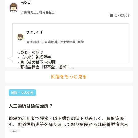
もやこ
介護福祉士, 社会福祉士
2
・
03/09
ひけしんぼ
介護福祉士, 看護助手, 従来型特養, 病院
しめじ、の順で

・（末梢）神経障害

・目（視力低下〜失明）

・腎機能障害（腎不全〜透析）

A1cで7以上が5年経過で神経障害が出現、更に5年経過で目
回答をもっと見る
に、更に5年経過で腎機能障害が出現と聞いてます。

目安であって絶対ではないのと、7より8や9が悪くなると教え
てもらいましたよ。

「5年刻みのしめじ」
雑談・つぶやき
人工透析は延命治療？
職場の利用者で摂食・嚥下機能の低下が著しく、毎度痰吸
引、誤嚥性肺炎等を繰り返しており病院からは療養型病床入
院を勧められていましたが延命治療はしないという約束で施
透析
設に帰ってきた方がいます。
