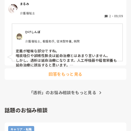
まるみ
痰吸引や誤嚥性肺炎での処置や投薬は延命治療とは違うと思
介護福祉士
うんですが、透析はどっち扱いなんでしょうか？
2
・
09/09
ひけしんぼ
介護福祉士, 看護助手, 従来型特養, 病院
定義が曖昧な部分ですね。

喀痰吸引や誤嚥性肺炎は延命治療とはあまり言いません。

しかし、透析は延命治療になります。人工呼吸器や経管栄養も
延命治療に該当すると思います。

ただ、心肺蘇生法や血圧を上げる薬などは救命処置になるので
回答をもっと見る
延命なのかどうかと言われると難しいですね。
「透析」のお悩み相談をもっと見る
話題のお悩み相談
キャリア・転職