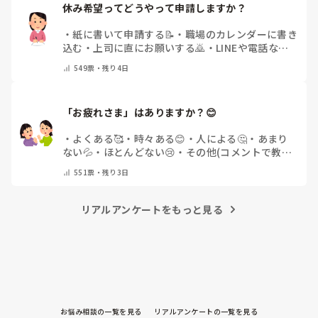
休み希望ってどうやって申請しますか？
・
紙に書いて申請する📝
・
職場のカレンダーに書き
込む
・
上司に直にお願いする🙇
・
LINEや電話など
で申請する
・
その他（コメントで教えてください）
549
票・
残り4日
「お疲れさま」はありますか？😊
・
よくある🥰
・
時々ある😊
・
人による🤔
・
あまり
ない💦
・
ほとんどない😢
・
その他(コメントで教え
てください)
551
票・
残り3日
リアルアンケートをもっと見る
お悩み相談の一覧を見る
リアルアンケートの一覧を見る