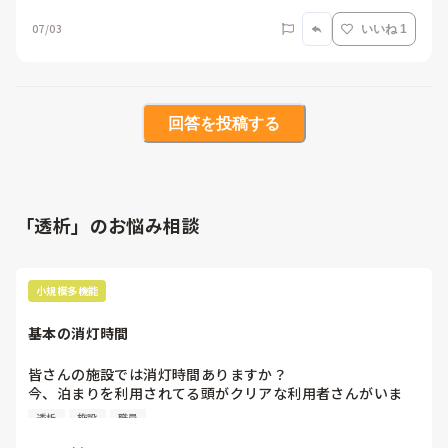
07/03
いいね 1
回答を投稿する
「透析」のお悩み相談
小規模多機能
基本の消灯時間
皆さんの施設では消灯時間ありますか？

今、泊まりを利用されてる頭がクリアな利用者さんがいま
す。

透析
施設
職員
糖尿病患者で週3透析に通われてます。
