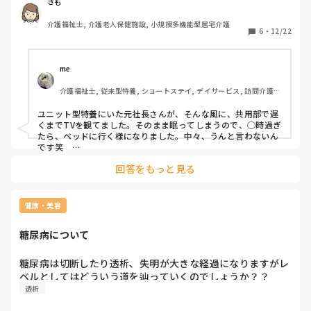
その方が、就寝時間が平均22時で、あるスタッフの時は23
さも
時過ぎ。

介護福祉士, 介護老人保健施設, 小規模多機能型居宅介護
自分の部屋でなら構わないのですが、共用部分でいつまでも
6
・
12/22
テレビを見て夜おそくまでなので。基本の消灯時間を、設け
た方が良いのかとおもってます。

小規模は、家ではなくあくまで施設で、在宅生活をサポート
me 
する場なので、居心地が良すぎるのもどうかなと。

介護福祉士, 従来型特養, ショートステイ, デイサービス, 訪問介護, 
ユニット型特養
皆さんの施設ではこの様な場合、どうしてますか？
ユニット型特養にいた元社長さんが、そんな風に、共用部で遅
くまでTVを観てました。そのまま眠ってしまうので、◯時過ぎ
たら、ベッドに行く様になりました。中々、うんと言わないん
です笑　

透析の方は、楽しみが少ないので、次の日に、朝起きないとか
回答をもっと見る
影響が無ければ、許容範囲だと思います。
健康・美容
糖尿病について
糖尿病は切断したり透析、失明が大きな経過になりますがレ
透析