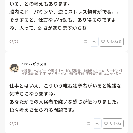
いる、との考えもあります。

脳内にドーパミンや、逆にストレス物質がでる、、
そうすると、仕方ない行動も、あり得るのですよ
ね、人って、弱さがありますからねー
07/01
いいね 3
ベテルギウスⅡ
介護職・ヘルパー, 介護福祉士, 従来型特養, 有料老人ホーム, サービス付
き高齢者向け住宅, デイサービス, 初任者研修, 実務者研修, ユニット型特
養
仕事とはいえ、こういう唯我独尊者がいると複雑な
気持ちになりますね。

あなたがその入居者を嫌いな感じが伝わりました。

色々考えさせられる問題です。
07/03
いいね