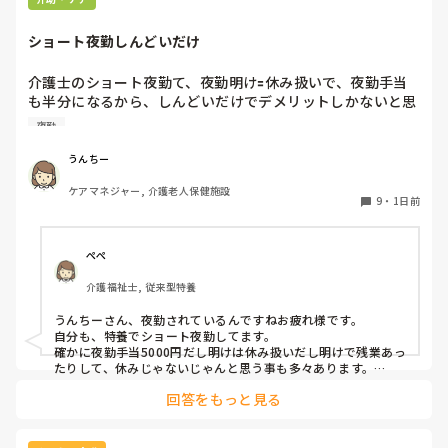
正しいと思いました🤭

ショート夜勤しんどいだけ
まぁ、理由も言わずに来なかったのは

人としてあり得ないとは思いましたが🤔
介護士のショート夜勤て、夜勤明け🟰休み扱いで、夜勤手当
も半分になるから、しんどいだけでデメリットしかないと思
うんですが？

夜勤
15年くらい前にユニットケア🟰ショート夜勤とかで流行りま
したがら今だにしてる施設とかあるし、中には従来型でして
うんちー
るとこもありました。

ケアマネジャー, 介護老人保健施設
介護士にとってはデメリットしか無いが、経営者からは夜勤
9
・
1日前
手当半分だからメリットあるて感じなんでしょうか？

今は特養以外、このショート夜勤はしてない印象ですが。。
ぺぺ
介護福祉士, 従来型特養
うんちーさん、夜勤されているんですねお疲れ様です。

自分も、特養でショート夜勤してます。

確かに夜勤手当5000円だし明けは休み扱いだし明けで残業あっ
たりして、休みじゃないじゃんと思う事も多々あります。

しかし、自分にとってはショート夜勤で良かったなと思う所も
回答をもっと見る
あります。２２時から7時までが夜勤です。ロング夜勤だと、
16時(17時)から9時(10時)までが多いと思います。自分には、
中学生、小学6年生の子どもがいますが、ロング夜勤だと、1時
間近くかけて通勤しているため子供が学校から帰る前に家を出