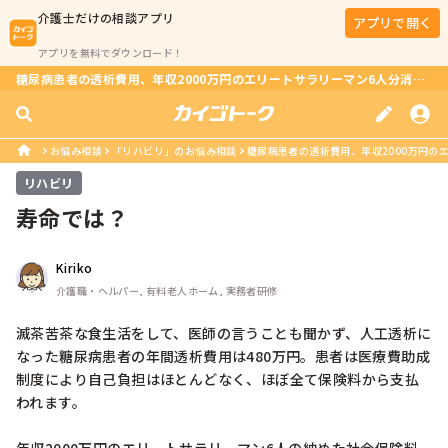
介護士
だけの相談アプリ
アプリで開く
アプリを無料でダウンロード！
糖尿病患者の透析費用、年収2000万円のエリートサラリーマン6人分消える？
お悩み相談
「リハビリ」のお悩み相談
糖尿病患者の透析費用、年収2000万円のエ
リハビリ
寿命では？
Kiriko
介護職・ヘルパー, 有料老人ホーム, 実務者研修
滅茶苦茶な食生活をして、医師の言うことも聞かず、人工透析に
なった糖尿病患者の年間透析費用は480万円。患者は医療費助成
制度により自己負担はほとんどなく、ほぼ全て保険料から支払
われます。
