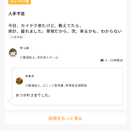
きょうの介護
て学校行ったあと帰るようになってしまい色々不都合が出てし
まいます。

人手不足
もう何年かしたら、気にならなくなるのだと思うのですが、も
う少しショート夜勤でいいかなって思っています。
今日、カイテク来たけど、教えてたら、

余計、疲れました。単発だから、次、来るかも、わからない
し、仕事が、増えた感じです。
人手不足
やっほ
介護福祉士, 有料老人ホーム
4
・
20時間前
かまだ
介護福祉士, ユニット型特養, 障害者支援施設
おつかれさまでした。
回答をもっと見る