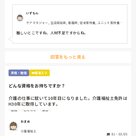
てきており、何だか悲しくなってきます。

介護福祉士を軽んじられそうで悲しいです。皆さんは、分野
別合格についてどう思われますか？
いずもん
ケアマネジャー, 生活相談員, 看護師, 従来型特養, ユニット型特養, 
社会福祉士
難しいとこですね、人材不足ですからね。
回答をもっと見る
資格・勉強
👑殿堂入り
どんな資格をお持ちですか？
介護の仕事に就いて10年目になりました。介護福祉士免許は
H30年に取得しています。

職場では次の資格にケアマネの資格を勧められます。なんと
勉強
ケアマネ
資格
なく参考書を買ってはみましたが、自分にとって何を取得す
るべきかに悩んでいます。

おまめ
介護福祉士
ユマニチュードや認知症ケア専門士の資格は興味がありま
81
・
03/05