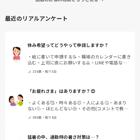
最近のリアルアンケート
休み希望ってどうやって申請しますか？
・
紙に書いて申請する📝
・
職場のカレンダーに書き
込む
・
上司に直にお願いする🙇
・
LINEや電話など
で申請する
・
その他（コメントで教えてください）
336
票・
残り5日
「お疲れさま」はありますか？😊
・
よくある🥰
・
時々ある😊
・
人による🤔
・
あまり
ない💦
・
ほとんどない😢
・
その他(コメントで教え
てください)
490
票・
残り4日
猛暑の中、通勤時の暑さ対策は…？