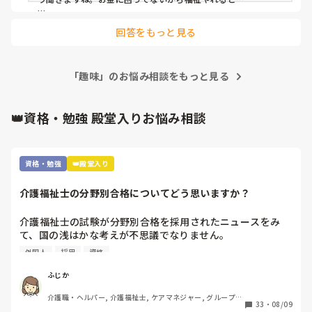
よほど職場の人間関係や利用者が良い人なのか、居心地が良い
私だったら即辞めてる🤣🤣🤣
回答をもっと見る
のでしょうか？

あと、どんなにいじめられても、不満があっても、薄給でも…

仕事って価値観と意地ですよね😅
「趣味」のお悩み相談をもっと見る
👑資格・勉強 殿堂入りお悩み相談
資格・勉強
👑殿堂入り
介護福祉士の分野別合格についてどう思いますか？
介護福祉士の試験が分野別合格を採用されたニュースをみ
て、国の浅はかな考えが不思議でなりません。

利用は、外国人の合格率の引き上げと、介護福祉士の人材確
外国人
採用
資格
保のためといいますが…

根本的に介護へ転職しようと思う方が少なくなってきている
ふじか
のに、高齢者は増加傾向です。

介護職・ヘルパー, 介護福祉士, ケアマネジャー, グループホ
年々、介護福祉士の試験が容易になり、資格意義がなくなっ
33
・
08/09
ーム, 訪問介護