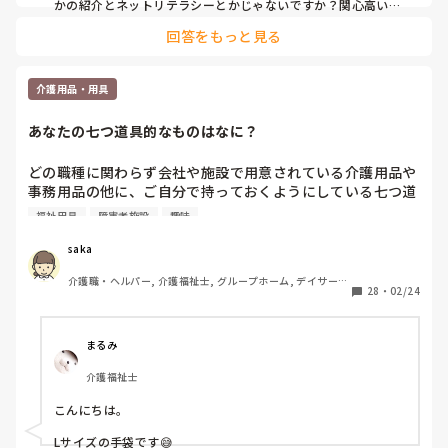
かの紹介とネットリテラシーとかじゃないですか？関心高いの
は。80歳代ならラインとか通話とか写真とか基本的なこと、90
回答をもっと見る
歳代ならまずは通話かなと思います。利用者さんと言ったもマ
ジで親子以上に年齢幅あるのでご自身が利用者さんというか対
象者さんをモニタリングしてアセスメントすることが大切だと
思います。
介護用品・用具
あなたの七つ道具的なものはなに？
どの職種に関わらず会社や施設で用意されている介護用品や
事務用品の他に、ご自分で持っておくようにしている七つ道
具的なものはありますか？？

福祉用具
障害者施設
趣味
コレがあると便利

saka
コレは携行必需品

介護職・ヘルパー, 介護福祉士, グループホーム, デイサービ
いざという時のコレ

28
・
02/24
ス, 介護事務, 初任者研修, 実務者研修, 障害福祉関連, 障害
者支援施設
など、皆さん独自のものを教えていただければ幸いです。

まるみ
私の場合はいつでも両替できるように、千円札10枚と小銭を
介護福祉士
多めに持つようにしています。

こんにちは。

皆さんのご回答、お待ちしています！
Lサイズの手袋です😅
