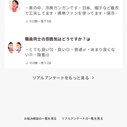
・
車の中、冷房ガンガンです
・
日傘、帽子など着衣
で工夫してます
・
携帯ファンを使ってます
・
保冷剤
を持ち運んでいます
・
特に暑さ対策はしていませ
520
票・
残り3日
ん
・
その他（コメントで教えて下さい）
職員同士の雰囲気はどうですか？🤝
・
とても良い🥰
・
良い😊
・
普通🌿
・
あまり良くな
い💭
・
険悪😢
550
票・
残り2日
リアルアンケートをもっと見る
お悩み相談の一覧を見る
リアルアンケートの一覧を見る