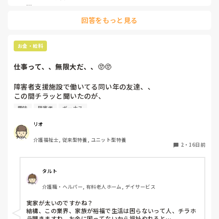
男性介護職員がいないので使うの私しか居なくてどこの箇所に
回答をもっと見る
も常設してないw
お金・給料
仕事って、、無限大だ、、🫥🫥
障害者支援施設で働いてる同い年の友達、、

この間チラッと聞いたのが、

趣味
障害者
ボーナス
勤続11年目、平社員 夜勤無し 残業あるが残業代は出ない

手取りは15万くらい   ボーナスは年々減っている

リオ
今は一人暮らし(会社側が用意した所 家賃は1万くらい)

介護福祉士, 従来型特養, ユニット型特養
2
・
16日前
それでも、子供達の笑顔が癒しだと、辞めないらしい

今年末に管理者試験を勧められて尚更、、

タルト
貯金もして趣味のライブにも行って友達と遊んで

介護職・ヘルパー, 有料老人ホーム, デイサービス
ちゃんと人生楽しめてるみたいだから、凄いわ✨️👏

実家が太いのですかね？

会社を辞めるか辞めないかは、個人の自由だし

結構、この業界、家族が裕福で生活は困らないって人、チラホ
他人は何も口出し出来ないけど、、

ラ聞きますね。お金に困ってないから福祉やれると…
