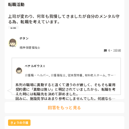
転職活動
上司が変わり、何年も我慢してきましたが自分のメンタル守
る為、転職を考えています。

納得できる仕事に出会うまでの間

転職
①今の所で我慢する

②系列の他職場に移動する

ボタン
皆さんならどうしますか？

精神保健福祉士
6
・
2日前
ベテルギウスⅡ
介護職・ヘルパー, 介護福祉士, 従来型特養, 有料老人ホーム, サービ
ス付き高齢者向け住宅, デイサービス, 初任者研修, 実務者研修, ユニ
ット型特養
系列の職場に異動すると遠くて通うのが厳しく、そもそも雇用
契約書に「異動は無い」と明記されていましたから、転職を考
えた時には転職先を決めて辞めました。

因みに、施設見学はあまり参考にしませんでした。何故なら、
短時間でほんの一部分しか見させてくれないので良し悪しは判
回答をもっと見る
断出来ないからです。職場の人間関係は働いてみないと分かり
ません。
きょうの介護