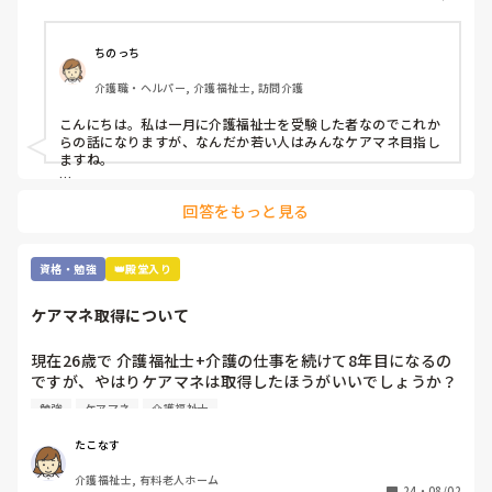
す。

これから1年間くらいを勉強にあてて受験したいなと考えて
います。

ちのっち
介護職・ヘルパー, 介護福祉士, 訪問介護
皆さんはどんな資格を取得されていますか？

また介護福祉士取得済みでこれから資格取得を試みていられ
こんにちは。私は一月に介護福祉士を受験した者なのでこれか
る方は何を目標にされていますか？

らの話になりますが、なんだか若い人はみんなケアマネ目指し
ますね。

追記:

まぁ「介護のプロ」でもなんでもいいと思いますが、介護福祉
介護福祉士取得前に

回答をもっと見る
士取ってからそれから何がしたいかって人それぞれですね。

鼻腔内・口腔内の喀痰吸引

胃瘻・腸ろうの経管栄養 の資格は持ってます。

私はテレビの影響か訪問ヘルパーやってるからか「遺品整理」
あと、元美容師アシスタントなので美容師免許もあります。
とか興味ありますね。

資格・勉強
👑殿堂入り
けどとんな資格にせよ「カネ」でしたね。

ケアマネ取得について
雑談すみません。
現在26歳で 介護福祉士+介護の仕事を続けて8年目になるの
ですが、やはりケアマネは取得したほうがいいでしょうか？ 
費用も時間もかかるので悩んでますが、、 ちなみに今は有
勉強
ケアマネ
介護福祉士
料で夜勤を月7,8回やってる状況です。なかなか勉強にも手
がつかず 

たこなす
皆さんは どうですか？
介護福祉士, 有料老人ホーム
24
・
08/02