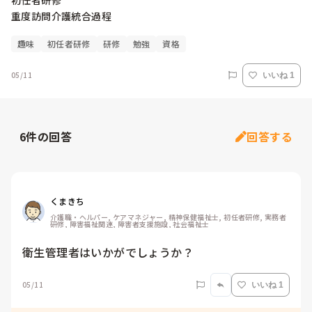
初任者研修

重度訪問介護統合過程
趣味
初任者研修
研修
勉強
資格
05/11
いいね 1
6
件の回答
回答する
くまきち
介護職・ヘルパー, ケアマネジャー, 精神保健福祉士, 初任者研修, 実務者
研修, 障害福祉関連, 障害者支援施設, 社会福祉士
衛生管理者はいかがでしょうか？
05/11
いいね 1