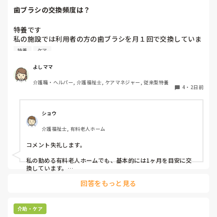
歯ブラシの交換頻度は？
特養です

私の施設では利用者の方の歯ブラシを月１回で交換していま
す、みなさんのところはどれくらいの頻度で交換されていま
特養
ケア
すか？
よしママ
介護職・ヘルパー, 介護福祉士, ケアマネジャー, 従来型特養
4
・
2日前
ショウ
介護福祉士, 有料老人ホーム
コメント失礼します。

私の勤める有料老人ホームでも、基本的には1ヶ月を目安に交
換しています。

ただ、施設柄お元気な方も多く、ある程度自立されている方に
回答をもっと見る
関してはご本人のペースにお任せしています。

また、中には経済的な理由で頻繁な購入が難しい方もいらっし
ゃるため、状態を見つつ交換間隔を少し長めにするなど、個別
介助・ケア
の事情に合わせて柔軟に対応しています。
