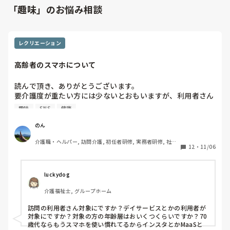
「趣味」のお悩み相談
レクリエーション
高齢者のスマホについて
読んで頂き、ありがとうございます。

要介護度が重たい方には少ないとおもいますが、利用者さん
の中でスマホをもってる方、どのくらいますか？

趣味
SNS
健康
高齢者にむけて『デジタル関連講座』を開催しなければなら
ないのですが、スマホを持っていて通話機能以外に使えてい
のん
る、活用できている方は何をされているのか、もし見聞きし
介護職・ヘルパー, 訪問介護, 初任者研修, 実務者研修, 社会
ていたら教えてください！写真を撮る、とか万歩計と
12
・
11/06
福祉士
か、、、
luckydog
介護福祉士, グループホーム
訪問の利用者さん対象にですか？デイサービスとかの利用者が
対象にですか？対象の方の年齢層はおいくつくらいですか？70
歳代ならもうスマホを使い慣れてるからインスタとかMaaSと