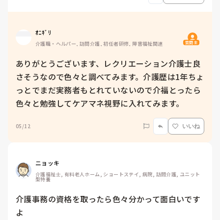
ｵﾆｷﾞﾘ
質問主
介護職・ヘルパー, 訪問介護, 初任者研修, 障害福祉関連
ありがとうございます、レクリエーション介護士良
さそうなので色々と調べてみます。介護歴は1年ちょ
っとでまだ実務者もとれていないので介福とったら
色々と勉強してケアマネ視野に入れてみます。
05/12
いいね
ニョッキ
介護福祉士, 有料老人ホーム, ショートステイ, 病院, 訪問介護, ユニット
型特養
介護事務の資格を取ったら色々分かって面白いです
よ