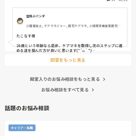
空飛ぶパンダ
介護福祉士, ケアマネジャー, 居宅ケアマネ, 小規模多機能型居宅介
護, 社会福祉士
たこなす様

26歳という年齢なら是非、ケアマネを取得し次のステップに進
める道を掴んだ方が良いと思います(*´ω｀*)

正直、良くも悪くも自身の能力次第で広がる可能性があります
回答をもっと見る
よ。
殿堂入りのお悩み相談をもっと見る
お悩み相談をすべて見る
話題のお悩み相談
キャリア・転職