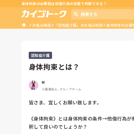
身体拘束の必要性は他傷行為の有無で判断できる？
お悩み相談
「認知症介護」のお悩み相談
身体拘束の必要
認知症介護
身体拘束とは？
M
介護福祉士, グループホーム
皆さま、宜しくお願い致します。

《身体拘束》とは身体拘束の条件→他傷行為が
釈して良いのでしょうか？
