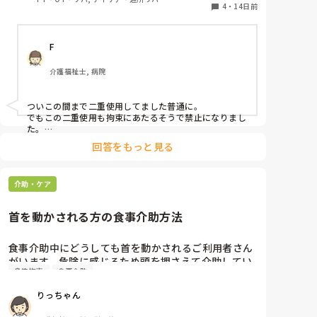
これは、どこでも当たり前なのでしょうか。少し気に
4
・
14日前
なりました。皆様のところでのオムツ外し対策もあわ
せて教えてください。
F
介護福祉士, 病院
ついこの間まで二重使用してました普通に。

でもこの二重使用も拘束にあたるそうで禁止になりまし
た。

対策というか、もうおむついじりのある方はガッツリ介
回答をもっと見る
護服（つなぎ）です。
介助・ケア
首を動かされる方の食事介助方法
食事介助中にどうしても首を動かされるご利用者さん
がいます。危険に感じるため頭を押さえて介助してい
身体拘束
食事介助
ますが、それは身体拘束になりますか？ほかによい方
法があれば教えてください。よろしくお願いします。
りっちゃん