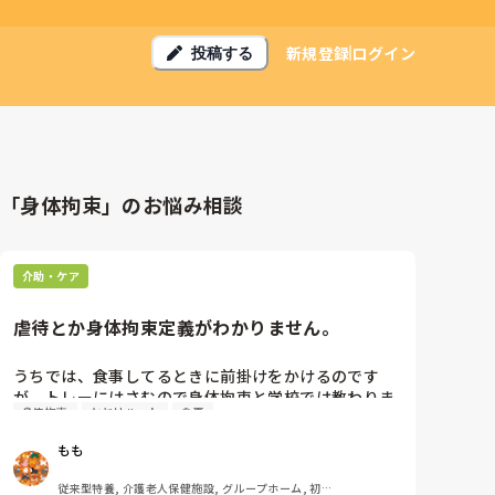
新規登録
ログイン
投稿する
「身体拘束」のお悩み相談
介助・ケア
虐待とか身体拘束定義がわかりません。
うちでは、食事してるときに前掛けをかけるのです
が、トレーにはさむので身体拘束と学校では教わりま
身体拘束
ヒヤリハット
食事
したが、施設ではやってます。

私からみれば歩ける人でも転倒リスクがあれば、立た
もも
ないでっていうのも尊厳を無下にしてるようでいやで
す。

従来型特養, 介護老人保健施設, グループホーム, 初任