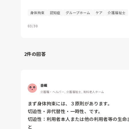
身体拘束
認知症
グループホーム
ケア
介護福祉士
03/30
2
件の回答
香織
介護職・ヘルパー, 介護福祉士, 有料老人ホーム
まず身体拘束には、３原則があります。

切迫性・非代替性・一時性、です。

切迫性：利用者本人または他の利用者等の生命
と
