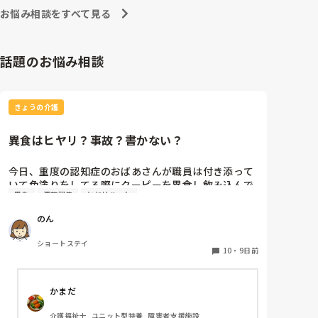
は夜間帯はせず、朝のみになっていました）

お悩み相談をすべて見る
見に行ったら、意識朦朧としており、顔面は黄色くなっ
ていました。

立つこと、喋ること、動くこと全くできなくなっていま
した。

話題のお悩み相談
人によって効きめが違うのかもですが、あまり薬漬けに
するのは良くないかもしれないですね、💦
きょうの介護
異食はヒヤリ？事故？書かない？
今日、重度の認知症のおばあさんが職員は付き添って
いて色塗りをしてる際にクーピーを異食し飲み込んで
異食
事故報告
ヒヤリハット
ました。前から異食しそうな雰囲気はありました。

私の職場では隠蔽するみたいに事故報告書には書かな
のん
くていい。なんならヒヤリも書かなくていいよ。と言
われました。

ショートステイ
私は書いた方が後からなんかあったらダメだからと言
10
・
9日前
いましたがめんどくさいし見た感じ大丈夫そうだか
ら！

かまだ
と言われました。

皆さんの施設ではクーピーやティッシュ等の異食行為
介護福祉士, ユニット型特養, 障害者支援施設