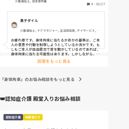
介護福祉士, 従来型特養
8
・
02/17
黒子ダイル
介護福祉士, ケアマネジャー, 生活相談員, デイサービス, ユ
ニット型特養
お疲れ様です。身体拘束に当たるか否かの基準は、ご本
人の意思や行動を制限しようとしているか否かです。も
しもご本人が自由意志で首を動かしているのであれば、
身体拘束に当たる可能性はあります。しかしながら、不
随意運動等の場合は当たらないと考えます。また、拘束
回答をもっと見る
はご本人の利益と不利益のバランスで考える必要があり
ます。首を自由に動かす利益と、食事（栄養）を摂れな
い不利益を考えれば行う合理性はあるでしょう。ご本人
が食べたり飲んだりすること自体を嫌と言葉や行動で示
「身体拘束」のお悩み相談をもっと見る
しているのなら、別ですが。
👑認知症介護 殿堂入りお悩み相談
認知症介護
👑殿堂入り