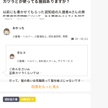
カツラとか使ってる施設ありますか？
以前にも書かせてもらった認知症の入居者Aさんの男
性職員拒否問題について、ある職員からAさんを対応
認知症
モチベーション
施設
する時、男性はカツラを被って女装して対応しては？
と言われました。

おかっち
正直、そこまでして頑張りたくないのが気持ちです。
介護職・ヘルパー, 介護福祉士, 初任者研修, 実務者
皆さんの施設で、このような対応している、したこと
20
・
01/22
研修, ユニット型特養
タルト
介護職・ヘルパー, 有料老人ホーム, デイサービス
ごめんなさい🙏

正直カツラくらいでは…

だって、髪の長い女性職員って髪を結ぶじゃないです
か？

回答をもっと見る
髪の長いカツラは使えませんよね？

ボブだと特に下を向くとめちゃくちゃ邪魔ですよ？

ショートヘアなら意味を成さない可能性も…

認知症介護
👑殿堂入り
カツラは施設で購入してもらえるのでしょうか？自腹な
らアホらしくないですか？
