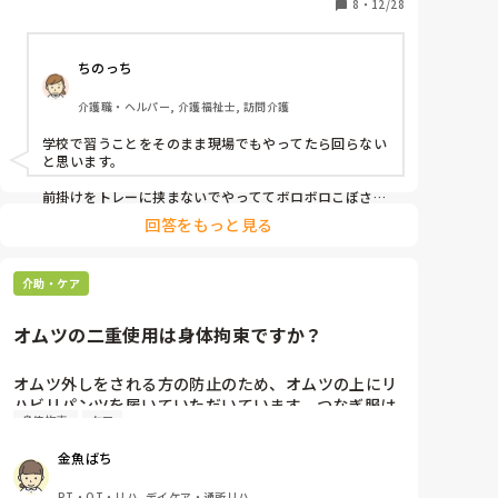
ご飯もごちゃまぜにされたり、まだ噛んでるのにスプ
8
・
12/28
者研修
ーンおしつけたりみていて気持ちがよくないです。

どこまでなら許せますか？どういうふうに考えれば気
ちのっち
介護職・ヘルパー, 介護福祉士, 訪問介護
学校で習うことをそのまま現場でもやってたら回らない
と思います。

前掛けをトレーに挟まないでやっててボロボロこぼされ
て、じゃあそれまた「着替えさせるの？誰がやるの？」

回答をもっと見る
です。

介助・ケア
私はそういうのが嫌だから訪問介護でひとりの利用者さ
んにしっかり向き合える仕事を選びました
オムツの二重使用は身体拘束ですか？
オムツ外しをされる方の防止のため、オムツの上にリ
ハビリパンツを履いていただいています。つなぎ服は
身体拘束
ケア
身体拘束行為にあたるので書面にて家族に了承を得て
いますが、オムツのこの対応は特に書面での確認をし
金魚ばち
ていませんし、オムツ代が2倍（一枚ずつ自己負担）
になります。

PT・OT・リハ, デイケア・通所リハ