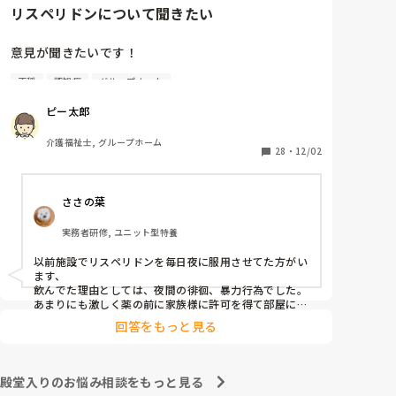
有料老人ホームの介護の質がどうなんだろう👀

リスペリドンについて聞きたい
一部の有料老人ホーム限定かもしれませんが…

業務的なのか、若いからなのか？

意見が聞きたいです！

批判することではなく、

介護接遇についてはどう指導してるんだろう。
不穏
認知症
グループホーム
リスペリドン与薬について、なんでもいいので教えて
ください。

ピー太郎
認知症グルホです。

介護福祉士, グループホーム
夜間、寝ないからと3時間に一回リスペリドンを服用
28
・
12/02
し、昼間も不穏だからと服用し、

リスペリドンが簡単に使われていて、

ささの葉
すごい疑問です。

３時間あければドンドン飲ませていいから！といわれ
実務者研修, ユニット型特養
ます。

以前施設でリスペリドンを毎日夜に服用させてた方がい
だけど対応をしっかりやれば、

ます、

夜間、全然寝てます。

飲んでた理由としては、夜間の徘徊、暴力行為でした。

不穏にもなりません。

あまりにも激しく薬の前に家族様に許可を得て部屋に鍵
をかけさせてもらっていましたが、部屋にあるご自分の
回答をもっと見る
杖でドアを破壊したりなどもあったので、リスペリドン
こんなにリスペリドン漬けの

を飲むことになりました。

高齢者って　副作用大丈夫なのか

心配です

毎日夜飲んでいて、蓄積されたのかある日、全く部屋か
殿堂入りのお悩み相談をもっと見る
ら物音がしなくなったので（家族様の了承の上、じ巡視