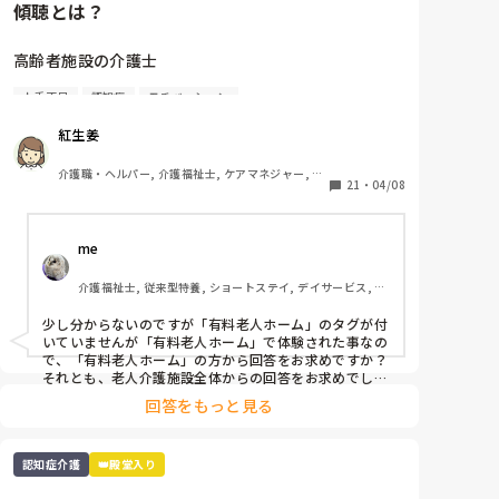
傾聴とは？
しかもガタイや声で男性とバレませんか？

そもそもなぜ男性拒否なんですか？

高齢者施設の介護士

その利用者は女性ですか？

女性スタッフにケアしてもらいたい男性利用者なのでし
人手不足
認知症
モチベーション
ょうか？

不安な高齢者が、何度も何度も職員に話しかける。

紅生姜
その利用者のみ男性拒否なら、女性職員に代わってもら
→1人に時間をかけるわけにはいかないからと、その
うしかないと思うのですが…

ままにしておくスタッフ。

介護職・ヘルパー, 介護福祉士, ケアマネジャー, サ
夜勤の時の対応ができないという事ですかね？

21
・
04/08
ービス提供責任者, 施設長・管理職, 訪問介護
他のユニットの男性スタッフが対応しても男性であるこ
素朴な疑問

とを理由に拒否なのでしょうか？

ユニット異動を上司に相談するのが一番お互いの為か
me 
自分は不安になったことがないのですか👀

と。

話を聞くこと。は、とても時間がかかるかもしれない
おかっちさんの性別は変えられないし、認知症も正直好
介護福祉士, 従来型特養, ショートステイ, デイサービス, 訪
けど

転はないし、そもそも男性嫌いが認知症所以かどうかも
問介護, ユニット型特養
それが１時間もかかるわけではない。

分かりませんよね？
少し分からないのですが「有料老人ホーム」のタグが付
話を聞かないことで、

いていませんが「有料老人ホーム」で体験された事なの
不安がより、エスカレートすると思うのですが👀

で、「有料老人ホーム」の方から回答をお求めですか？

それとも、老人介護施設全体からの回答をお求めでしょ
うか？

ただ、もしかすると？

回答をもっと見る
既に"人手不足とモチベーション"が関係しているとした
精神的依存心が強すぎる方へは

上での「指導の仕方」と言う事で、研修や施設運営の様
適度な切り替えも必要ではあるし。

な内容になりますよね？
周りの高齢者が、あの人ばかり…とやきもちのように
認知症介護
👑殿堂入り
なるからかしら？
