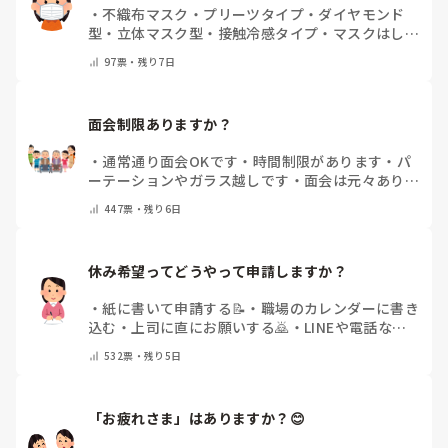
・
不織布マスク
・
プリーツタイプ
・
ダイヤモンド
型
・
立体マスク型
・
接触冷感タイプ
・
マスクはしま
せん
・
その他(コメントで教えて下さい)
97
票・
残り7日
面会制限ありますか？
・
通常通り面会OKです
・
時間制限があります
・
パ
ーテーションやガラス越しです
・
面会は元々ありま
せん
・
その他（コメントで教えてください）
447
票・
残り6日
休み希望ってどうやって申請しますか？
・
紙に書いて申請する📝
・
職場のカレンダーに書き
込む
・
上司に直にお願いする🙇
・
LINEや電話など
で申請する
・
その他（コメントで教えてください）
532
票・
残り5日
「お疲れさま」はありますか？😊