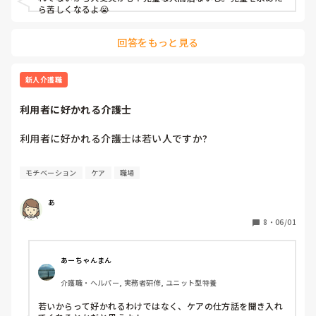
ことです

ら苦しくなるよ😭
業務もしっかりこなせないのに正職なるのはと思ってしまい
回答をもっと見る
ますし…

パニック状態みたいになって動きが遅いです。

新人介護職
毎日お腹も痛ければ、気持ちも焦りや不安でいっぱいいっぱ
いで睡眠もあまり…

利用者に好かれる介護士
まだ、1ヶ月経ってないって事もありますが…

利用者に好かれる介護士は若い人ですか?
行動も遅い気がします…

こんな職員居てるのでしょうか…

モチベーション
ケア
職場
もう、また、涙が出そうです

あ
私はこのままできるかと疑心暗鬼です。

8
・
06/01
あーちゃんまん
介護職・ヘルパー, 実務者研修, ユニット型特養
若いからって好かれるわけではなく、ケアの仕方話を聞き入れ