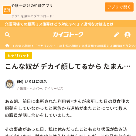
介護士
だけの相談アプリ
アプリで開く
アプリを無料でダウンロード！
介護現場での服薬ミス謝罪はどう対応すべき？適切な対処法とは
お悩み相談
「ヒヤリハット」のお悩み相談
介護現場での服薬ミス謝罪はどう対応
ヒヤリハット
こんな奴が デカイ顔してるから たまんな
いよ
(旧) いろはに改名
介護職・ヘルパー, デイサービス
ある朝、前日に来所された利用者Fさんが来所した日の昼食後の
服薬をしていなかったと家族から連絡が来たことについて数人
の職員が話し合いをしていました。

その事故があった日、私は休みだったこともあり状況が飲み込