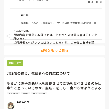
の人になるけどいいかという相談をしていました。利用者か
3
・
1日前
らは、「全然いいよ！優先してね」と言ってくださって、代
わりはいらないから中止でいいよとのこと。このことを上司
に伝えたら、注意されました。

垂れ耳
介護職・ヘルパー, 介護福祉士, サービス提供責任者, 訪問介護, 障害
上司の注意内容

福祉関連
→利用者に対して、こういう理由で有休をとると言ってはい
こんにちは。

けない。

投稿内容を拝見する限りでは、上司さんの注意内容は正しいと
→ケアマネに中止になることを伝える時は、有休をとるから
思います。

中止になったとは言わないこと。「中止にさせてもらうこと
ご利用者と仲がいいのは良いことですが、ご自分の有給を理由
にケアをキャンセルされるのは筋違いかと。

になった」ではなく「中止にさせてもらってもよろしいです
回答をもっと見る
それだけ、そのご利用者がもかさんのことを信頼されてるんで
か？」と聞くようにして。

しょうけど、もしもかさんご自身が体調不良でケアに行けない
場合のことを考えたら、他のスタッフも行けた方がローテーシ
と言われました。

ョン組めますよね。
介助・ケア
介護官の違う、夜勤者への対応について
私の考え対応が間違えていますか？
明らかに調子の悪い人を履傷させてご飯を食べさせるのが仕
事だと思っているのか、無理に起こして食べさせようとする
スタッフがいます。私が出勤して急変に気づき対応しました
1人夜勤
早番
オムツ交換
が、その後本人に聞き出しても自分の時は問題なかったか
（夜勤者）とか平気でドヤ顔でいます。

あけみのり
夜勤は1人夜勤です。その時はベトナム人と早番の2人体制で