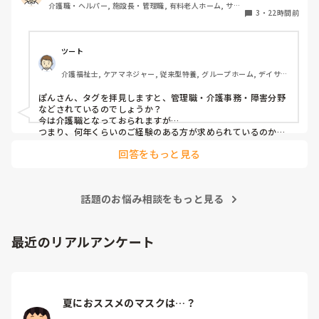
介護職・ヘルパー, 施設長・管理職, 有料老人ホーム, サー
の仕事をしていると聞いて、その時はあまり興味もてず、聞
3
・
22時間前
ビス付き高齢者向け住宅, 訪問介護, 介護事務, 初任者研修, 
き流してました。

障害福祉関連, 障害者支援施設
しかしUターン転職活動中にたまたま街でその人と会って、
ツート
流れでカフェで話して、

介護福祉士, ケアマネジャー, 従来型特養, グループホーム, デイサー
施設見学だけでも行ってみたら、実際に現場を見て素敵だと
ビス
思って決めました。
ぽんさん、タグを拝見しますと、管理職・介護事務・障害分野
などされているのでしょうか？

今は介護職となっておられますが…

つまり、何年くらいのご経験のある方が求められているのか、
それによってお伝えしたい事に少し違いが出てはきますね…　

回答をもっと見る
でも、せっかくのご質問、汎用的に普通に私の実際をお応えさ
せて頂きますね…　

一言で申せば、色んな仕事は‘数字＝結果やノルマ’が求められ
ます。それにら心底疲れた時に、「直接人様に優しくできる仕
話題のお悩み相談をもっと見る
事をしたい」と思ったから、ですね。本当は、なぜだからと言
って福祉に目が向いたか、など色々あるのですが、そこまでは
求められていない、と思いますので、端的に応えをお伝えさせ
て頂きました。

最近のリアルアンケート
同じ仲間として、その疑問もよーく分かるところでしたの
で、、
夏におススメのマスクは…？