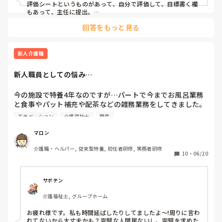
評価シートというものがあって、自分で評価して、目標書く欄
もあって、主任に提出。

うちの主任は評価すごく厳しいです。

回答をもっと見る
試用期間終わってからは、毎月5項目書かれた問いに対して、
まず自分で評価して、主任に提出。

できてないこと多く、ほとんど✖️付けられています。他人の評
価は厳しいですね。

新人介護職
内容は、接遇（職員、家族様、利用者様に対しての接し方）、
レクリエーション（体操、口腔体操等）、口腔ケア、水分提
新人職員としての悩み…
供、尿路感染が塞げているか等ですね。

今の施設で特養4年なのですが…パートで今までお風呂業務
と食事やパット補充や配茶などの雑務業務をしてきました。

モチベーション
介護福祉士
職員
今年、介福の資格も無事取れて正職を考えて、時間を伸ばし
たり、不規則勤務を6月から始めたのですが…

マロン
介護職・ヘルパー, 従来型特養, 初任者研修, 実務者研修
早出業務は慣れたかも？遅出業務は、服薬とご飯とかで押し
10
・
06/20
たり…

どっちも自分の中でちゃんも出来てるのかも分かりません…

サボテン
介護福祉士, グループホーム
最近、遅出の独り立ちが1回のみ…

お疲れ様です。私も時間延ばしたりしてましたよ～!周りに言わ
唯一の救いが名前と顔が一致してる事と排泄、移乗が出来る
れてないから大丈夫かも？完璧な人間居ないし。完璧を求めた