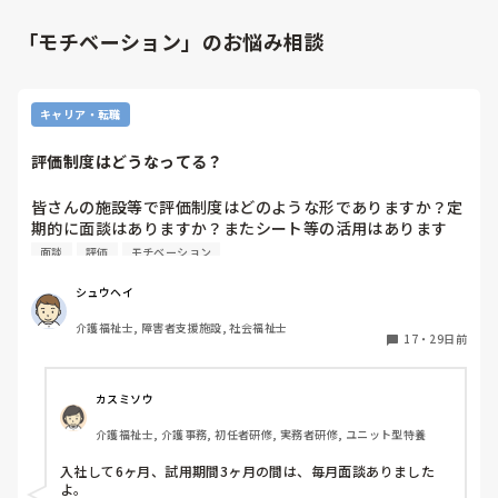
「モチベーション」のお悩み相談
キャリア・転職
評価制度はどうなってる？
皆さんの施設等で評価制度はどのような形でありますか？定
期的に面談はありますか？またシート等の活用はあります
か？わかる範囲で教えてください。
面談
評価
モチベーション
シュウヘイ
介護福祉士, 障害者支援施設, 社会福祉士
17
・
29日前
カスミソウ
介護福祉士, 介護事務, 初任者研修, 実務者研修, ユニット型特養
入社して6ヶ月、試用期間3ヶ月の間は、毎月面談ありました
よ。
