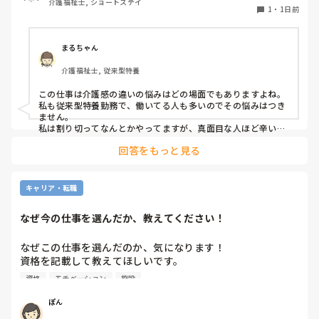
介護福祉士, ショートステイ
したけども、どちらも急変対応に特化しておらず、この2人
1
・
1日前
が夜勤をすると見守り不足で大変になるんではないかなと危
惧してます。夜間はただオムツ交換変えればいい。トイレに
連れて行けばいい？寝るか寝ないか問題だみたい平気で言う
まるちゃん
ので人員が少ないため入らせていますが、きちんと見守りの
介護福祉士, 従来型特養
であれば夜勤も外すが管理者がオッケーを出しているので、
出勤日は誰かがどうにかなっているのではないかと怖すぎて
この仕事は介護感の違いの悩みはどの場面でもありますよね。

出勤するのが苦痛になります
私も従来型特養勤務で、働いてる人も多いのでその悩みはつき
ません。

私は割り切ってなんとかやってますが、真面目な人ほど辛いお
もいしてそうですよね。
回答をもっと見る
キャリア・転職
なぜ今の仕事を選んだか、教えてください！
なぜこの仕事を選んだのか、気になります！

資格を記載して教えてほしいです。

資格
モチベーション
施設
私は介護士です。

ぽん
帰省して中学の同級生と地元でご飯した時に、その人が介護