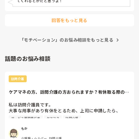
てくれるとかだと思うよ！
回答をもっと見る
「モチベーション」のお悩み相談をもっと見る
話題のお悩み相談
訪問介護
ケアマネの方、訪問介護の方おられますか？有休取る際の、
利用者やケアマネ...
私は訪問介護員です。

大事な用事があり有休をとるため、上司に申請したら、

代わりに訪問する職員を考えるとのこと。

サービス管理責任者
ケアマネ
訪問介護
また、利用者に対しては、私は利用者とよくプライベートの
話などもしたりと仲が良いため（←表現の仕方良くないかも
もか
です、すみません）こういう理由で休みをとるから、代わり
介護職・ヘルパー, 訪問介護