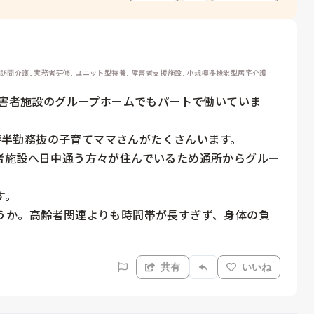
 訪問介護, 実務者研修, ユニット型特養, 障害者支援施設, 小規模多機能型居宅介護
障害者施設のグループホームでもパートで働いていま
5時半勤務抜の子育てママさんがたくさんいます。

者施設へ日中通う方々が住んでいるため通所からグルー


。

うか。高齢者関連よりも時間帯が長すぎず、身体の負
共有
いいね