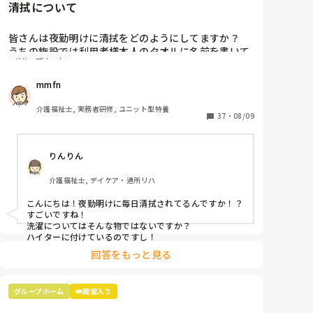
清拭について
皆さんは夜勤明けに清拭をどのようにしてますか？

うちの施設では利用者様本人のタオルに名前を書いて
グループホーム
用意して人肌ほどのお湯に清拭剤を入れて部分清拭を
したあと、、ハイターにつけて9人皆さんの分をまと
mmfn
めて洗濯機で洗ってます。今時、こんなやり方はいか
がなものなのかと思って疑問に思ってます。良きアド
介護福祉士, 実務者研修, ユニット型特養
バイスよろしくお願いします。
37
・
08/09
りんりん
介護福祉士, デイケア・通所リハ
こんにちは！夜勤明けに毎日清拭されてるんですか！？
すごいですね！

洗濯についてはそんな物ではないですか？

ハイターに付けているのですし！
回答をもっと見る
グループホーム
👑殿堂入り