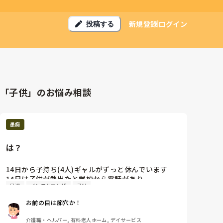
新規登録
ログイン
投稿する
「子供」のお悩み相談
愚痴
は？
14日から子持ち(4人)ギャルがずっと休んでいます

14日は子供が熱出たと学校から電話があり

早退
インフルエンザ
子供
早退それから本人がインフルになり、子供の熱だのな
んだので23日までの予定でした

お前の目は節穴か！
しかしーーーー

今日24日また子供が熱出たと

介護職・ヘルパー, 有料老人ホーム, デイサービス