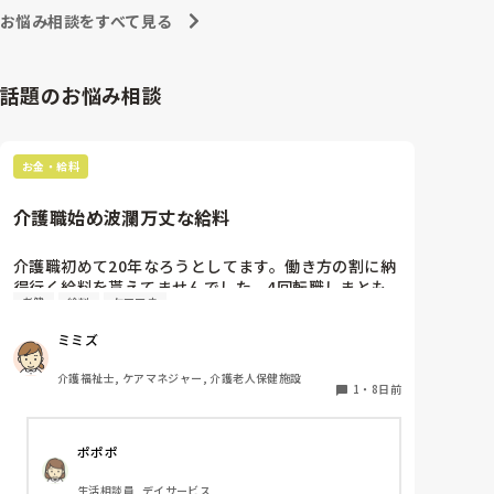
お悩み相談をすべて見る
話題のお悩み相談
お金・給料
介護職始め波瀾万丈な給料
介護職初めて20年なろうとしてます。働き方の割に納
得行く給料を貰えてませんでした。4回転職しまとも
老健
給料
ケアマネ
な給料を貰えるようになりました。

①病院勤務

ミミズ
介福の資格とり新卒なのにわかるの前提でかなりのパ
ワハラ職場で1年で退職。年収210万でした。

介護福祉士, ケアマネジャー, 介護老人保健施設
②特養

1
・
8日前
休みでもボランティアで出てこい。休憩なし。月6回
あればいい方。1年しないで退職したので推定年収150
ポポポ
万

③老健

生活相談員, デイサービス