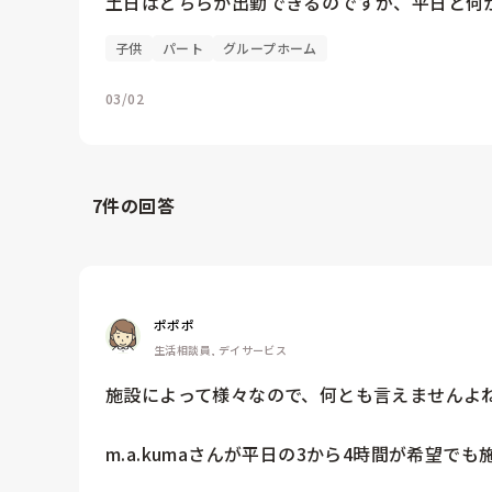
土日はどちらか出勤できるのですが、平日と何
子供
パート
グループホーム
03/02
7
件の回答
ポポポ
生活相談員, デイサービス
施設によって様々なので、何とも言えませんよね
m.a.kumaさんが平日の3から4時間が希望で