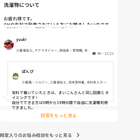
洗濯物について
お疲れ様です。

GHや有料で勤務されている方にお聞きしたいのです
有料老人ホーム
認知症
グループホーム
が、

ご利用されているお客様の衣類洗濯は

yuuk!
どのようにされていますか？

週に何回、どのようなやり方でされていますか？

介護福祉士, ケアマネジャー, 施設長・管理職, 有料
48
・
11/21
老人ホーム, グループホーム, 実務者研修
業務改善を行っており参考にさせて頂きたいので、よ
ぽんぴ
ろしければご意見をおねがいします。
介護職・ヘルパー, 介護福祉士, 従来型特養, 有料老人ホー
ム, 初任者研修, 実務者研修, 小規模多機能型居宅介護
有料で働いていたときは、まいこんさんと同じ回数とタ
イミングです！

自分でできる方は9時から19時の間で自由に洗濯機利用
できました。
回答をもっと見る
殿堂入りのお悩み相談をもっと見る