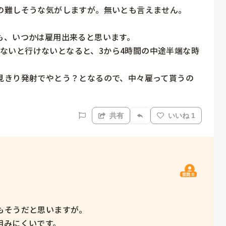
の難しそうな気がしますが。無いとも言えません。

、いつかは雇用出来ると思います。

続けないと行けないとなると、3から4時間の中途半端な時
見きり発射でやとう？となるので、中々雇って貰うの
共有
いいね 1
質問主
そうだと思いますが。

みにくいです。
