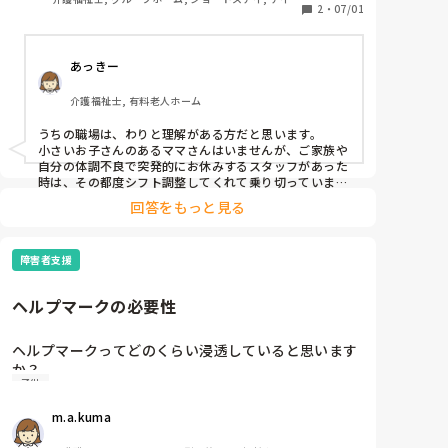
2
・
07/01
ービス, 小規模多機能型居宅介護
あっきー
介護福祉士, 有料老人ホーム
うちの職場は、わりと理解がある方だと思います。

小さいお子さんのあるママさんはいませんが、ご家族や
自分の体調不良で突発的にお休みするスタッフがあった
時は、その都度シフト調整してくれて乗り切っていま
す。

回答をもっと見る
人手不足だし、他のスタッフに皺寄せは行きますが、そ
こは皆で協力してという感じです。

スタッフ同士仲がいいので、お互いさま、という気持ち
障害者支援
も生まれるのかな、とも思っています。
ヘルプマークの必要性
ヘルプマークってどのくらい浸透していると思います
か？

子供
時々付けている方も見かけますが、福祉関係の方以外
でヘルプマークのことを理解している方ってあまりい
m.a.kuma
ないような気がしています。

特に知的障害や精神障害の方が付けていて何かメリッ