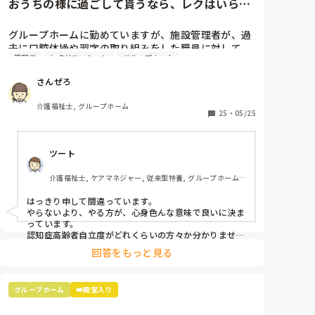
おうちの様に過ごして貰うなら、レクはいらな
い？
グループホームに勤めていますが、施設管理者が、過
去に口腔体操や習字の取り組みをした職員に対して、
管理者
レクリエーション
グループホーム
それはやらなくていいと言った、と話しており、「だ
って自宅でそんなことしないでしょ」「ここは自宅の
さんぜろ
ように過ごして貰うんだから」と言っていました。こ
介護福祉士, グループホーム
25
・
05/25
ツート
介護福祉士, ケアマネジャー, 従来型特養, グループホーム, 
デイサービス
はっきり申して間違っています。

やらないより、やる方が、心身色んな意味で良いに決ま
っています。

認知症高齢者自立度がどれくらいの方々か分かりません
が、他に１日を通して楽しみ、自立支援に繋がる事が提
回答をもっと見る
供できるのでしたらまだしもですが…

福祉施設で、介護保険上他の利用（デイサービスなど）
が出来ない施設ですので、絶対にレクリエーションには
グループホーム
👑殿堂入り
取り組むべきです。ご家族意向、ケアプラン共に認知機
能低下を促す、とあればやらないとなりますが、もちろ
ん有り得ませんよね、、