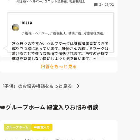
介護職・ヘルパー, ユニット型特養, 社会福祉士
トってあるのでしょうか？

2
・
03/02
子供が知的障害ですが、付けているとマークをジロジ
ロ見られるので悪目立ちしていないか不安になること
masa 
があります。(揶揄われるなど)
介護職・ヘルパー, 介護福祉士, 訪問介護, 障害福祉関連, 訪
問入浴
常々思うのですが、ヘルプマークは身体障害者有りきで
成り立つ様に思っています。妊婦さんの着けるマークは
着けることで様々な場所で優遇されます。白杖の所持で
進路を妨害しない様にしようと気を遣います。

自閉的スペクトラムの人、内部障害の人、精神障害の人
回答をもっと見る
は、どのように支援してマークに沿った形で助けてあげ
られるか、往来ではとても分かりにくいですね。

敢えて言うならぱ、何かパニックなどで騒ぎ出した時、
ヘルプマークの所持者は免罪符の様に(この人は騒いで
「子供」のお悩み相談をもっと見る
もしょうがない…と思われるのでしょう。でもそれが果
たして良い事なのか、考えても決着がつきません。
👑グループホーム 殿堂入りお悩み相談
グループホーム
👑殿堂入り