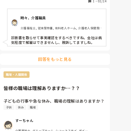
お休みしますと連絡がありました笑

1
・
02/24
時々、介護職員
やる気あるんですかね？www

この方

介護福祉士, 従来型特養, 有料老人ホーム, 介護老人保健施
設, グループホーム, ユニット型特養, 小規模多機能型居宅
今子どもが熱出したんじゃ

介護
診断書を取らせて事実確認をするべきですね。会社は病
また自分自身に移るかもしれんやん

気程度で解雇はできませんし、敗訴してますしね。
回答をもっと見る
職場・人間関係
皆様の職場は理解ありますか…？？
子どもの行事や急な休み、職場の理解はありますか？
子供
休み
職場
すーちゃん
介護福祉士, グループホーム, ショートステイ, デイサ