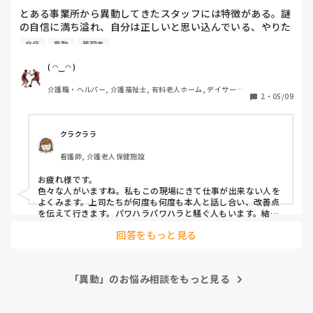
とある事業所から異動してきたスタッフには特徴がある。謎
の自信に満ち溢れ、自分は正しいと思い込んでいる、やりた
くない事はやらないもしくは他のスタッフにやらせようと画
自信
異動
管理者
策するᕦ(ò_óˇ)ᕤ

指摘すると逆ギレして、管理者に報告に上がるᕦ(ò_óˇ)ᕤ

( ◠‿◠ )
どうしてなのか疑問だったんだけど、ようやく納得出来た
介護職・ヘルパー, 介護福祉士, 有料老人ホーム, デイサービ
^_^

2
・
05/09
ス
そこの事業所自体がそれを許しているが為に、例え他のスタ
ッフや管理者に注意指摘されてもお構いなしで、

他のスタッフの揚げ足取りばかりするし、職場の風紀を乱す
クラクララ
事が多いから異動なんだねぇᕦ(ò_óˇ)ᕤ

看護師, 介護老人保健施設
終わりの始まりだm(._.)m

お疲れ様です。

色々な人がいますね。私もこの現場にきて仕事が出来ない人を
よくみます。上司たちが何度も何度も本人と話し合い、改善点
を伝えて行きます。パワハラパワハラと騒ぐ人もいます。結
局、異動する先もなく辞めていきますが、それなりに対応する
回答をもっと見る
しかないですよね。自分には負にならない様に、関わるだけで
す。　
「異動」のお悩み相談をもっと見る