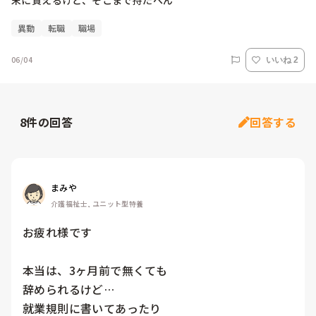
末に貰えるけど、そこまで持たへん
異動
転職
職場
06/04
いいね 2
8
件の回答
回答する
まみや
介護福祉士, ユニット型特養
お疲れ様です

本当は、3ヶ月前で無くても

辞められるけど…

就業規則に書いてあったり
