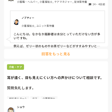
介護職・ヘルパー, 介護福祉士, ケアマネジャー, 従来型特養
14
・
4日前
ノブティー
介護福祉士, ユニット型特養
こんにちは。なかなか高齢者は水分とっていただけない方が多
いですね。

例えば、ゼリー状のものやお茶ゼリーなどがすすみやすいと思
います。あとは忙しい中難しいかもしれませんが、時間を分け
回答をもっと見る
て少しずつ提供するとかもいいかもしれません。
介助・ケア
耳が遠く、目も見えにくい方への声かけについて相談です。
質問失礼します。

耳が遠く、目もあまり見えていない利用者様への声かけにつ
有料老人ホーム
ケア
介護福祉士
いて質問です。

現在、私は「大きな声で、ゆっくり耳元でお話しする」とい
ショウ
う方法で対応しています。
