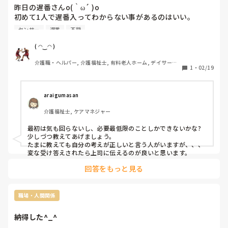
自分の身体に合った時間帯で働くのが1番だと感じてます。
昨日の遅番さんo(｀ω´ )o

初めて1人で遅番入ってわからない事があるのはいい。

最初から完璧は求めないし今後も求めない(´-ω-`)

センサー
遅番
不穏
不穏の利用者さんのクローゼットの中散らかったまま(´-ω-
`)大変な事になってましたので片付けました。

( ◠‿◠ )
夜に水分取るのはやめて欲しいのは分かるけど、

介護職・ヘルパー, 介護福祉士, 有料老人ホーム, デイサービ
別に飲んでもそんなに変わらないし、何にも飲ませない食べ
1
・
02/19
ス
させてくれないってマジギレされたんでᕦ(ò_óˇ)ᕤ

本人の意思は尊重して下さい(´-ω-`)

夜勤に八つ当たりされますからo(｀ω´ )o

araigumasan
まだ怒ってますが朝までには何とかします。

介護福祉士, ケアマネジャー
センサー鳴りっぱなしでも対応しないのは何故ですか？

事故に繋がるんですけどo(｀ω´ )o

最初は気も回らないし、必要最低限のことしかできないかな?

何でこんなヤバい人を異動させて来るんだうちの上司は
少しづつ教えてあげましょう。

ᕦ(ò_óˇ)ᕤ
たまに教えても自分の考えが正しいと言う人がいますが、、、

変な受け答えされたら上司に伝えるのが良いと思います。
回答をもっと見る
職場・人間関係
納得した^_^