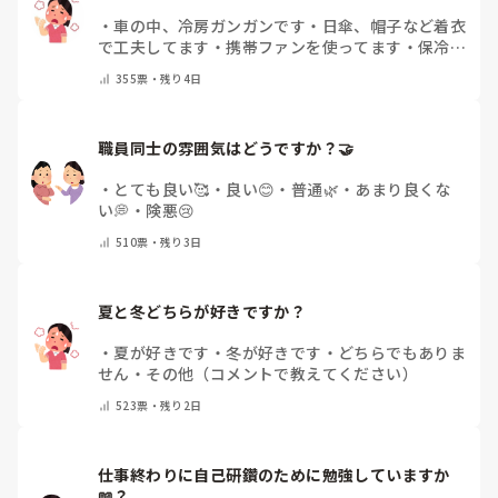
・
車の中、冷房ガンガンです
・
日傘、帽子など着衣
で工夫してます
・
携帯ファンを使ってます
・
保冷剤
を持ち運んでいます
・
特に暑さ対策はしていませ
355
票・
残り4日
ん
・
その他（コメントで教えて下さい）
職員同士の雰囲気はどうですか？🤝
・
とても良い🥰
・
良い😊
・
普通🌿
・
あまり良くな
い💭
・
険悪😢
510
票・
残り3日
夏と冬どちらが好きですか？
・
夏が好きです
・
冬が好きです
・
どちらでもありま
せん
・
その他（コメントで教えてください）
523
票・
残り2日
仕事終わりに自己研鑽のために勉強していますか
📖？