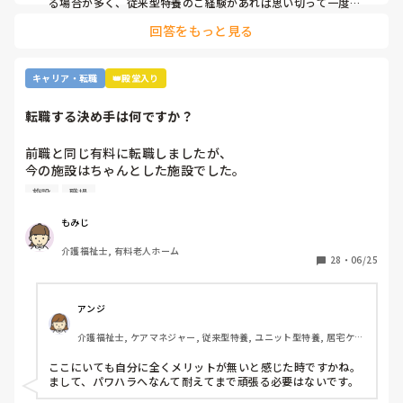
る場合が多く、従来型特養のご経験があれば思い切って一度働
かれる事をおすすめします。

回答をもっと見る
施設様のレビューが書かれているので、参考になさると良いか
と思います。
キャリア・転職
👑殿堂入り
転職する決め手は何ですか？
前職と同じ有料に転職しましたが、

今の施設はちゃんとした施設でした。

施設
職場
前職は施設長にパワハラを受けて

いつもご機嫌を伺うみたいなとこが

もみじ
あり、機嫌が悪いと理不尽に叱られる

介護福祉士, 有料老人ホーム
みたいなとこがあり凹んだりしてました。

28
・
06/25
6月入社して最初は違い過ぎる事ばかりで

戸惑い、仕事を覚えるのが大変でしたが、

アンジ
介護の仕事だけに集中出来る今の職場は

介護福祉士, ケアマネジャー, 従来型特養, ユニット型特養, 居宅ケア
有難いなと感謝しています。

マネ
ここにいても自分に全くメリットが無いと感じた時ですかね。

皆さんの転職する決め手は何ですか？

まして、パワハラへなんて耐えてまで頑張る必要はないです。