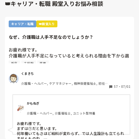
👑キャリア・転職 殿堂入りお悩み相談
キャリア・転職
👑殿堂入り
なぜ、介護職は人手不足なのでしょうか？
お疲れ様です。

介護職が人手不足になっていると考えられる理由を下から選
んで下さい

新卒
未経験
残業
①給与が低いから。

②利用者に叩かれるなど危険があるから。

くまきち
③他業種に転職できるスキルがつかなさそうだから。

介護職・ヘルパー, ケアマネジャー, 精神保健福祉士, 初任者
④職場の立地が悪いところが多いから。

57
・
07/02
研修, 実務者研修, 障害福祉関連, 障害者支援施設, 社会福祉
⑤報酬が国次第だから。

士
⑥施設を作りすぎているから。

⑦時間外労働が多いから。

かもねぎ
⑧介護の業界人が綺麗事しか言わないから。

介護職・ヘルパー, 介護福祉士, ユニット型特養
⑨人がいないのに新卒を優遇するから。

⑩未経験可の求人しかないから。

お疲れ様です。

11マネジメント層がまともでないから。

まずは①だと思います。

12その他

何年働いてもさほど給料が変わらず、では人生設計も立てられ
ませんものね。
