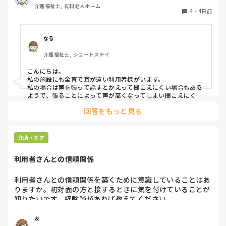
介護福祉士, 有料老人ホーム
聞き取れると安心していただける方なので何とか理解しても
4
・
4日前
らっているのですが、毎日のことなのでかなり喉に負担がか
かり、痛めてしまうことがあります。

なる
みなさんの職場で、このような方と関わる際に工夫している
介護福祉士, ショートステイ
ことや、喉に負担をかけずに意思疎通ができる良い方法など
があればぜひ教えていただきたいです。

こんにちは。

私の施設にも全盲で耳が遠い利用者様がいます。

よろしくお願いします。
私の場合は声を張って話すとかえって聞こえにくい場合もある
ようで、張ることによって声が高くなってしまい聞こえにくい
のだと思います。その為少しトーンを落とし話しかけるように
回答をもっと見る
しています。

なかなか対応が難しいですよね💦
介助・ケア
利用者さんとの信頼関係
利用者さんとの信頼関係を築くために意識していることはあ
りますか。初対面の方と接するときに気を付けていることが
知りたいです。経験談があれば教えてください。
友