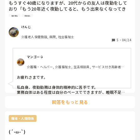
もうすぐ40歳になりますが、20代からの友人は夜勤をして
おり「もう20年近く夜勤してると、もう出来なくなってき
た」と言います。やはり体力的、精神的に夜勤はキツいと思
異動
夜勤
いますが、長く続けることは難しいのでしょうか？

友人は大規模の法人にいるので、日勤だけの事業所に異動願
けんじ
を出すそうです。
介護老人保健施設, 病院, 社会福祉士
5
・
04/24
マンゴー🥭
介護職・ヘルパー, 介護福祉士, 生活相談員, サービス付き高齢者向
け住宅, ショートステイ, デイサービス, デイケア・通所リハ, 介護事
務, 送迎ドライバー, 初任者研修, 実務者研修
お疲れさまです。

私自身、夜勤勤務は身体的精神的に苦手です。

業務自体はある程度は自分のペースでできますが、睡眠不足が
常にあります。

回答をもっと見る
夜勤者不足のため毎月数回入りますが、今月は8回入り生活リ
ズムが狂ってしまいました。

けんじさんのご友人が仰る通り私自身はきついですね。

職場・人間関係
夜勤者に聞くと夜型人間、ショートスリーパー、など向いてい
(´-ω-`)
るからと言う夜勤者もいます。
