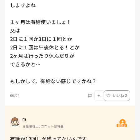
しますよね

１ヶ月は有給使いましょ！

又は

2日に１回か3日に１回とか

2日に１回は午後休とる！とか

2ヶ月は行ったり休んだりが

できるかと…

もしかして、有給ない感じですかね？
06/04
いいね 2
m
質問主
介護福祉士, ユニット型特養
有給が12回しか残ってないんです