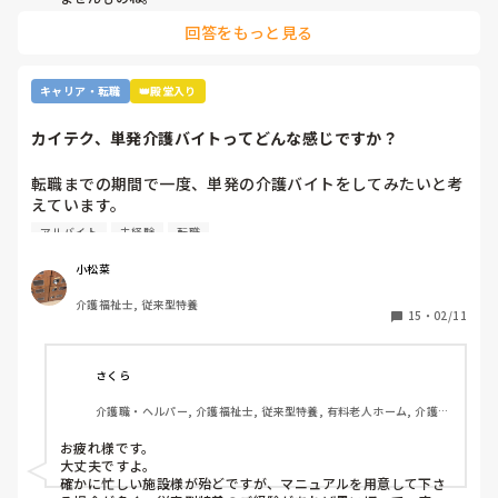
特に若い方の選択肢からは、まず外れてしまう…
回答をもっと見る
キャリア・転職
👑殿堂入り
カイテク、単発介護バイトってどんな感じですか？
転職までの期間で一度、単発の介護バイトをしてみたいと考
えています。

ですが単発バイトを求めてるってことはそれなりに忙しい施
アルバイト
未経験
転職
設…経験ない足手まといはダメか…？など考えてしまい、な
かなか踏み出せずにいます。

小松菜
介護福祉士, 従来型特養
もし経験ある方いらっしゃいましたら、どんな感じだったか
15
・
02/11
教えてください。
さくら
介護職・ヘルパー, 介護福祉士, 従来型特養, 有料老人ホーム, 介護老
人保健施設, グループホーム, デイサービス, 訪問介護, 初任者研修, 
実務者研修, ユニット型特養, 障害者支援施設
お疲れ様です。

大丈夫ですよ。

確かに忙しい施設様が殆どですが、マニュアルを用意して下さ