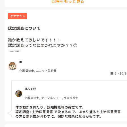
回答をもっと見る
ケアプラン
認定調査について
誰か教えて欲しいです！！！

認定調査ってなに聞かれますか？？🥺

明日担当利用者の認定調査で、要介護3から落としたくないんで
要介護
す😩
m
介護福祉士, ユニット型特養
3
・
10/2
ぽんすけ
介護福祉士, ケアマネジャー, 社会福祉士
体の動きを見たり、認知機能等の確認です。

認定調査➕主治医意見書 で決まるので、あまり盛ると主治医意見書
の方と整合性が合わずに、微妙な結果になるかもです。