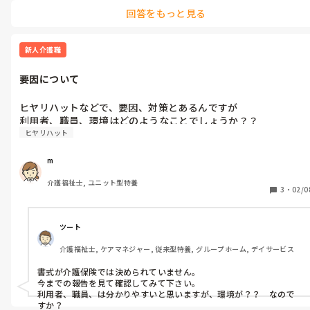
様の連絡をします。ドクターに連絡不要の場合は家族が来て家族だけ
回答をもっと見る
で過ごしてもらうとか、家族が来ないなら頻回な訪室です。
新人介護職
要因について
ヒヤリハットなどで、要因、対策とあるんですが

利用者、職員、環境はどのようなことでしょうか？？
ヒヤリハット
m
介護福祉士, ユニット型特養
3
・
02/0
ツート
介護福祉士, ケアマネジャー, 従来型特養, グループホーム, デイサービス
書式が介護保険では決められていません。

今までの報告を見て確認してみて下さい。

利用者、職員、は分かりやすいと思いますが、環境が？？　なので
すか？