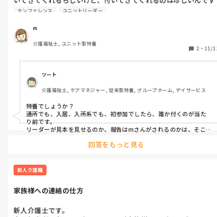
かね
カンファレンス
ユニットリーダー
m
介護福祉士, ユニット型特養
2
・
11/1
ツート
介護福祉士, ケアマネジャー, 従来型特養, グループホーム, デイサービス
特養でしょうか？

通所でも、入居、入所系でも、初参加でしたら、誰か付くのが当た
り前です。

リーダーが見本を見せるのか、報告はmさんがされるのかは、そこそ
こでの考え方だと思います。
回答をもっと見る
新人介護職
家族様への連絡の仕方
新人介護士です。
