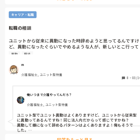
また、おやつに地元の高級どら焼きを提供します。

以前は紅白饅頭でしたが、不評だったため、どら焼きに変更してま
キャリア・転職
す。
転職の相談
ユニットから従来に異動になった時辞めようと思ってるんですけ
ど、異動になったぐらいでやめるような人が、新しいとこ行って
できるん？って言われたんですけど、やっぱ異動しても続けた方
異動
職場
がいいんですかね、、。
m
介護福祉士, ユニット型特養
8
・
03/1
俺いつまで介護やってんだろ？
介護福祉士, ユニット型特養
ユニット型でユニット異動はよくありますけど、ユニットから従来型
に異動ってあるんですね！同じ法人内だからって感じですかね？

異動して嫌になって辞めるパターンはよくありますよ！俺もそうで
した。

ユニットからユニットへの異動でしたが、ユニット型ってユニット
回答をもっと見る
によって雰囲気や働きやすさ異なるので違和感すごいんですよね。