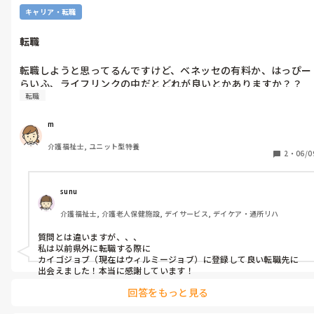
キャリア・転職
転職
転職しようと思ってるんですけど、ベネッセの有料か、はっぴー
らいふ、ライフリンクの中だとどれが良いとかありますか？？
転職
m
介護福祉士, ユニット型特養
2
・
06/0
sunu
介護福祉士, 介護老人保健施設, デイサービス, デイケア・通所リハ
質問とは違いますが、、、

私は以前県外に転職する際に

カイゴジョブ（現在はウィルミージョブ）に登録して良い転職先に
出会えました！本当に感謝しています！
回答をもっと見る