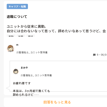
キャリア・転職
退職について
ユニットから従来に異動。

自分には合わないなって思って、辞めたいなあって思うけど、会
社の規則で、3ヶ月前に言わないと辞めれないって書いてあるら
異動
転職
職場
しく、そこまでメンタルが持たない。法律では2週間前に言えば
辞めれるってあるけど、実際は無理なんかなあ？？ボーナスも6
m
末に貰えるけど、そこまで持たへん
介護福祉士, ユニット型特養
9
・
06/0
まみや
介護福祉士, ユニット型特養
お疲れ様です

本当は、3ヶ月前で無くても

辞められるけど…

就業規則に書いてあったり

回答をもっと見る
しますよね
