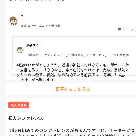
m
介護福祉士, ユニット型特養
2
・
11/1
黒子ダイル
介護福祉士, ケアマネジャー, 生活相談員, デイサービス, ユニット型特養
初詣はいかがでしょうか。近場の神社に行けなくても、段ボール等
で鳥居を作り、「〇〇神社」等と名前をつければ、完成。賽銭箱と
ダミーのお金でお賽銭。私の勤めている施設では、毎年、3つ程、
「神社」が出現します。
回答をもっと見る
新人介護職
初カンファレンス
明後日初めてのカンファレンスがあるんですけど、リーダーがつ
いてきてくれるらしいけど、付いてきてくれるのは珍しいんです