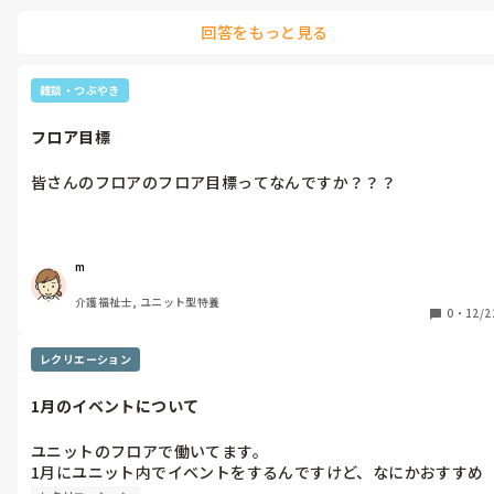
回答をもっと見る
雑談・つぶやき
フロア目標
皆さんのフロアのフロア目標ってなんですか？？？
m
介護福祉士, ユニット型特養
0
・
12/2
レクリエーション
1月のイベントについて
ユニットのフロアで働いてます。

1月にユニット内でイベントをするんですけど、なにかおすすめ
のレク、イベント教えて欲しいです🥺🥺