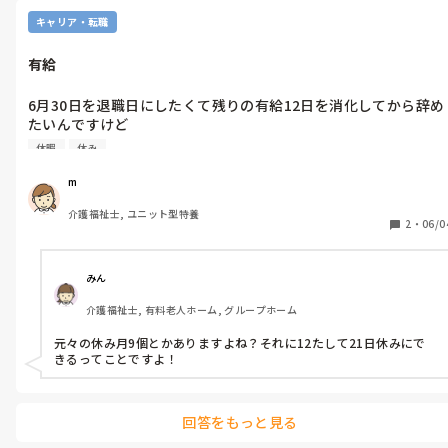
キャリア・転職
有給
6月30日を退職日にしたくて残りの有給12日を消化してから辞め
たいんですけど

元々休みの日も有給消化の日数に含まれるのか、シフト上の出勤
休暇
休み
m
介護福祉士, ユニット型特養
2
・
06/0
みん
介護福祉士, 有料老人ホーム, グループホーム
元々の休み月9個とかありますよね？それに12たして21日休みにで
きるってことですよ！
回答をもっと見る