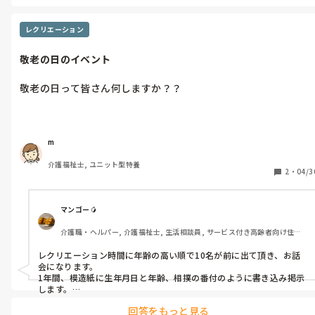
たり流れ、利用者さんとの距離が密。

体への負担は、入浴や排泄ケアの手数も少なく、人数比の通り療養
施設の五分の一位に体も精神的にも楽というような印象です。

レクリエーション
強いて言えば、相性が悪い利用者さんに出会ってしまったら、逃げ
場のないストレスに移動か辞めるかになりうるというところでしょ
敬老の日のイベント
うかね。

あとは、夜勤で仮眠が取れないことが多いです。

私はユニットの感じ好きでした。

敬老の日って皆さん何しますか？？
施設長とぶつかって辞めなければ今も働いていたと思います。
m
介護福祉士, ユニット型特養
2
・
04/3
マンゴー🥭
介護職・ヘルパー, 介護福祉士, 生活相談員, サービス付き高齢者向け住宅, 
ショートステイ, デイサービス, デイケア・通所リハ, 介護事務, 送迎ドライ
バー, 初任者研修, 実務者研修
レクリエーション時間に年齢の高い順で10名が前に出て頂き、お話
会になります。

1年間、模造紙に生年月日と年齢、相撲の番付のように書き込み掲示
します。

回答をもっと見る
番付を見てスタッフとの会話になり、楽しいですよ。
