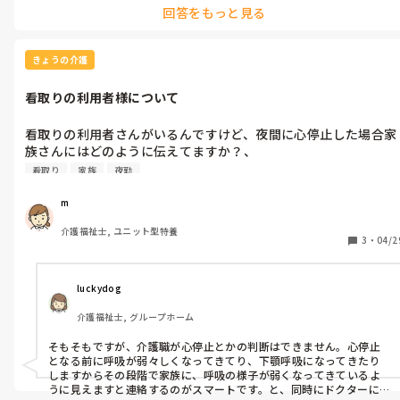
回答をもっと見る
拘縮に関しては関節が開かないのでなかなかに硬く、大変ですよ
ね。全介助は重たいと感じるけども、持ち上げる介助ですと重さを
感じやすいと思います。自分の腰を落として重心移動しながら移乗し
てますか？

きょうの介護
他の施設行っても重たい方はたくさんいらっしゃいますので、うま
看取りの利用者様について
く移乗できるよう場数を踏むか、うまく移乗介助できる職員から学
ぶ、技術を盗むなどは必要かと思います。

看取りの利用者さんがいるんですけど、夜間に心停止した場合家
女性の場合、ご自身より体の大きい方を移乗しなければならないこ
族さんにはどのように伝えてますか？、

ともあるので、無理して体壊すよりは2人介助も視野にいれると良い
例文欲しいです
でしょう。施設によってはみんな１人でできるのに、あなたはできな
看取り
家族
夜勤
いのか？と捉えられることもありますが、利用者の安全に配慮した
いことやうまく移乗できるよう再度教えて欲しいなど、アドバイスや
m
指導をしてもらってもいいかもしれませんね。
介護福祉士, ユニット型特養
3
・
04/2
luckydog
介護福祉士, グループホーム
そもそもですが、介護職が心停止とかの判断はできません。心停止
となる前に呼吸が弱々しくなってきてり、下顎呼吸になってきたり
しますからその段階で家族に、呼吸の様子が弱くなってきているよ
うに見えますと連絡するのがスマートです。と、同時にドクターに同