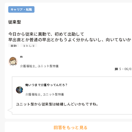
１ヶ月は有給使いましょ！

又は

キャリア・転職
2日に１回か3日に１回とか

2日に１回は午後休とる！とか

従来型
2ヶ月は行ったり休んだりが

できるかと…

今日から従来に異動で、初めて出勤して

もしかして、有給ない感じですかね？
早出直とか普通の早出とかもうよく分かんないし、向いてないか
もって思っちゃった
異動
ストレス
m
介護福祉士, ユニット型特養
5
・
06/0
俺いつまで介護やってんだろ？
介護福祉士, ユニット型特養
ユニット型から従来型は結構しんどいかもですね。
回答をもっと見る