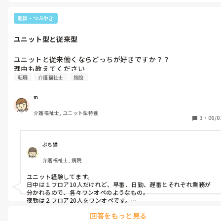
雑談・つぶやき
ユニット型と従来型
ユニットと従来働くならどっちが好きですか？？

理由も教えてください
転職
介護福祉士
施設
m
介護福祉士, ユニット型特養
3
・
06/0
ぶち猫
介護福祉士, 病院
ユニット経験してます。

日中は１フロア10人だけれど、早番、日勤、遅番とそれぞれ業務が
分かれるので、各々ワンオペのようなもの。

夜勤は２フロア20人をワンオペです。

それでも人数が少ない分、目が行き届き危険察知も早いです。

回答をもっと見る
その前が50床療養施設にいたのですが、それと比べると時間がゆっ