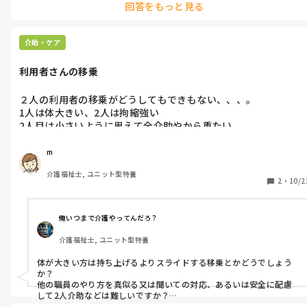
回答をもっと見る
介助・ケア
利用者さんの移乗
２人の利用者の移乗がどうしてもできもない、、、。

1人は体大きい、2人は拘縮強い

2人目は小さいように思えて全介助やから重たい、、

辞めたくなってくる。。
m
介護福祉士, ユニット型特養
2
・
10/2
俺いつまで介護やってんだろ？
介護福祉士, ユニット型特養
体が大きい方は持ち上げるよりスライドする移乗とかどうでしょう
か？

他の職員のやり方を真似る又は聞いての対応、あるいは安全に配慮
して2人介助などは難しいですか？
