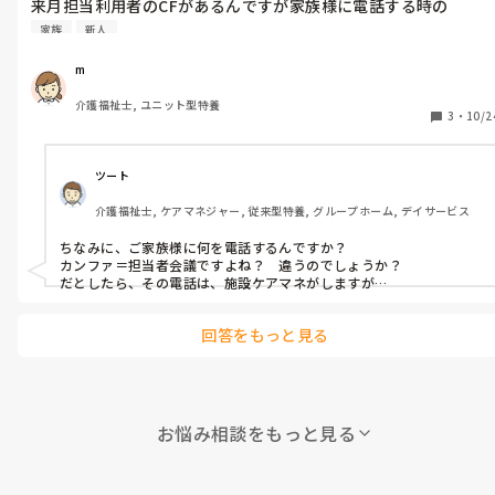
来月担当利用者のCFがあるんですが家族様に電話する時の

言い方教えてほしいです
家族
新人
m
介護福祉士, ユニット型特養
3
・
10/2
ツート
介護福祉士, ケアマネジャー, 従来型特養, グループホーム, デイサービス
ちなみに、ご家族様に何を電話するんですか？

カンファ＝担当者会議ですよね？　違うのでしょうか？

だとしたら、その電話は、施設ケアマネがしますが…
回答をもっと見る
お悩み相談をもっと見る