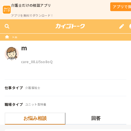
介護士
だけの相談アプリ
アプリで
アプリを無料でダウンロード！
m
m
care_08JJ5so8oQ
仕事タイプ
介護福祉士
職場タイプ
ユニット型特養
お悩み相談
回答