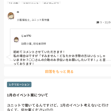
勤は各フロアに1人で私以外に計４人います。

2人介助
ヒヤリハット
デイサービス
夜勤は夜勤用のインカムつけてるんですけど、もし2人介助が必
要となったらなんて言えばいいんですか⁇転倒とかなら呼ぶ文わか
m
りますけど、、、
介護福祉士, ユニット型特養
5
・
12/0
じゅげむ
訪問介護, 初任者研修
初めてコメントさせていただきます！

私の場合はですが「すみません！どなたかお手隙の方はいらっしゃ
いますか？○○さんの介助のお手伝いをお願いしたいです！」と言
っております！
回答をもっと見る
レクリエーション
1月のイベント案について
ユニットで働いてるんですけど、1月のイベント考えないと行け
なくて、何か案ください🥺🥺