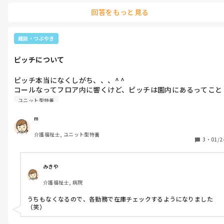
回答をもっと見る
雑談・つぶやき
ピッチについて
ピッチ本当になくしがち、、、^ ^

コールなってフロア内に響くけど、ピッチは園内にあるってこと
なんかなあ
ユニット型特養
m
介護福祉士, ユニット型特養
3
・
01/2
みきや
介護福祉士, 病院
うちもなくなるので、各勤務で在庫チェックするようになりました
（笑）