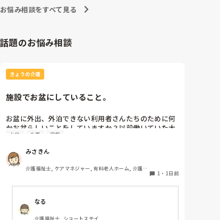
お悩み相談をすべて見る
話題のお悩み相談
きょうの介護
施設でお盆にしていること。
お盆に外出、外泊できない利用者さんたちのために何
かお盆らしいことをしていますか？以前働いていた大
お盆
食事
家族
きな施設では実際に住職さんを呼びご焼香できるよう
にそれ用のスペースを毎年設けていました。それ以外
みさきん
は、食事内容が変わる、家族が面会に来る…などでし
た。お盆まであと少しです。何かしていることがあれ
介護福祉士, ケアマネジャー, 有料老人ホーム, 介護老
ばぜひシェアよろしくお願いします。
1
・
1日前
人保健施設, グループホーム, 病院
なる
介護福祉士, ショートステイ