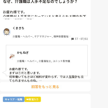
なぜ、介護職は人手不足なのでしょうか？
お疲れ様です。

介護職が人手不足になっていると考えられる理由を下
新卒
未経験
残業
から選んで下さい

①給与が低いから。

くまきち
②利用者に叩かれるなど危険があるから。

③他業種に転職できるスキルがつかなさそうだから。

介護職・ヘルパー, ケアマネジャー, 精神保健福祉
④職場の立地が悪いところが多いから。

57
・
07/02
士, 初任者研修, 実務者研修, 障害福祉関連, 障害者
支援施設, 社会福祉士
⑤報酬が国次第だから。

⑥施設を作りすぎているから。

かもねぎ
⑦時間外労働が多いから。

⑧介護の業界人が綺麗事しか言わないから。

介護職・ヘルパー, 介護福祉士, ユニット型特養
⑨人がいないのに新卒を優遇するから。

⑩未経験可の求人しかないから。

お疲れ様です。

11マネジメント層がまともでないから。

まずは①だと思います。

12その他

何年働いてもさほど給料が変わらず、では人生設計も立
てられませんものね。

特に若い方の選択肢からは、まず外れてしまう…
回答をもっと見る
キャリア・転職
👑殿堂入り