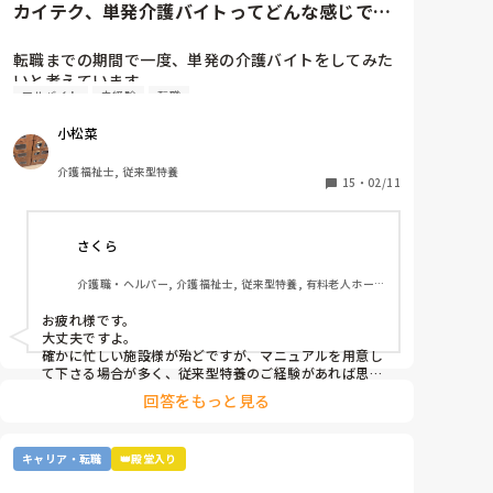
カイテク、単発介護バイトってどんな感じです
か？
転職までの期間で一度、単発の介護バイトをしてみた
いと考えています。

アルバイト
未経験
転職
ですが単発バイトを求めてるってことはそれなりに忙
しい施設…経験ない足手まといはダメか…？など考え
小松菜
てしまい、なかなか踏み出せずにいます。

介護福祉士, 従来型特養
もし経験ある方いらっしゃいましたら、どんな感じだ
15
・
02/11
ったか教えてください。
さくら
介護職・ヘルパー, 介護福祉士, 従来型特養, 有料老人ホー
ム, 介護老人保健施設, グループホーム, デイサービス, 訪問
介護, 初任者研修, 実務者研修, ユニット型特養, 障害者支援
お疲れ様です。

施設
大丈夫ですよ。

確かに忙しい施設様が殆どですが、マニュアルを用意し
て下さる場合が多く、従来型特養のご経験があれば思い
切って一度働かれる事をおすすめします。

回答をもっと見る
施設様のレビューが書かれているので、参考になさると
良いかと思います。
キャリア・転職
👑殿堂入り