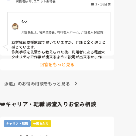
実務者研修, ユニット型特養
3
・
16日前
シオ
介護福祉士, 従来型特養, 有料老人ホーム, 介護老人保健施
設, デイケア・通所リハ, 訪問介護, ユニット型特養, 障害者
支援施設, 小規模多機能型居宅介護
就労継続支援施設で働いていますが、介護と全く違うと
感じています。

作業手順を先輩から教えられた後、利用者にある程度の
クオリティで作業が出来るように説明が出来るか、作業
の資材管理や進捗の調整等、臨機応変さがかなり求めら
回答をもっと見る
れました。

先回りすれば業務に余裕を持てるという訳ではないの
で、介護よりもその辺りが難しいです。
「派遣」のお悩み相談をもっと見る
👑キャリア・転職 殿堂入りお悩み相談
キャリア・転職
👑殿堂入り