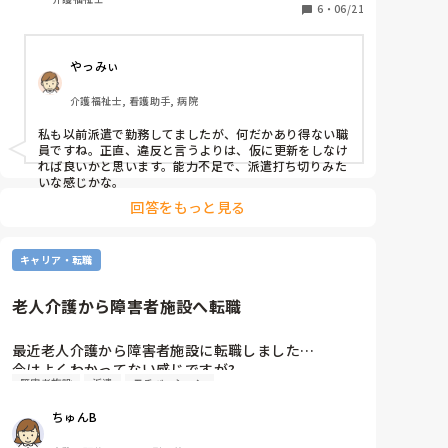
だけしている。

6
・
06/21
·入浴介助はしんどいので、回数を減らしてほしいと
派遣会社を通して言ってくる。

やっみぃ
他にも、体力使うケア、汚いケアは気の弱い職員にや
介護福祉士, 看護助手, 病院
らせて、自分はやらない

私も以前派遣で勤務してましたが、何だかあり得ない職
このような場合、契約でやってほしいことが、ちゃん
員ですね。正直、違反と言うよりは、仮に更新をしなけ
と出来ていないわけで、派遣の契約期間が残っていて
れば良いかと思います。能力不足で、派遣打ち切りみた
も、契約違反だと言って契約を打ち切ることできない
いな感じかな。
のでしょうか？
回答をもっと見る
キャリア・転職
老人介護から障害者施設へ転職
最近老人介護から障害者施設に転職しました…

今はよくわかってない感じですが?

障害者施設
派遣
モチベーション
全く別物と思って働いてます

もしそれをした方もしくは逆の障害者から老人介護に
ちゅんB
転職した方

どうですか?