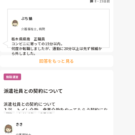
8
・
25日前
ニット型特養
ぶち猫
介護福祉士, 病院
栃木県県南　正職員

コンビニに寄っての15分以内。

何度か転職しましたが、通勤に20分以上は先ず候補か
ら外しました。
回答をもっと見る
施設運営
派遣社員との契約について
派遣社員との契約について

入浴、トイレ介助、食事介助をやってもらう契約にな
契約
トイレ介助
食事介助
っていたのですが、

·トイレ介助は行くように言わないと行かない

きき
·食事介助は、いったん座って始めると、他のスタッ
フが忙しくて動き回っているのに、座って、食事介助
介護福祉士