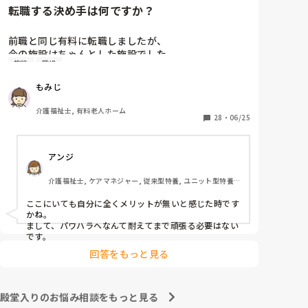
転職する決め手は何ですか？
前職と同じ有料に転職しましたが、

今の施設はちゃんとした施設でした。

施設
職場
前職は施設長にパワハラを受けて

もみじ
いつもご機嫌を伺うみたいなとこが

あり、機嫌が悪いと理不尽に叱られる

介護福祉士, 有料老人ホーム
みたいなとこがあり凹んだりしてました。

28
・
06/25
6月入社して最初は違い過ぎる事ばかりで

アンジ
戸惑い、仕事を覚えるのが大変でしたが、

介護の仕事だけに集中出来る今の職場は

介護福祉士, ケアマネジャー, 従来型特養, ユニット型特養, 
有難いなと感謝しています。

居宅ケアマネ
ここにいても自分に全くメリットが無いと感じた時です
皆さんの転職する決め手は何ですか？

かね。

まして、パワハラへなんて耐えてまで頑張る必要はない
あとこの場を借りてお礼を言わせて下さい。

です。
以前アドバイス頂いた方本当にありがとう

回答をもっと見る
ございました。

殿堂入りのお悩み相談をもっと見る