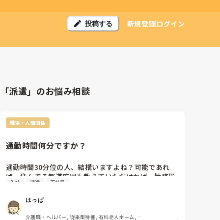
新規登録
ログイン
投稿する
「派遣」のお悩み相談
職場・人間関係
通勤時間何分ですか？
通勤時間30分位の人、結構いますよね？可能であれ
ば、住んでる都道府県も教えていただければ。勤務形
入社
派遣
正社員
態も。例）島根県、正社員、30分
はっぱ
介護職・ヘルパー, 従来型特養, 有料老人ホーム, ユ