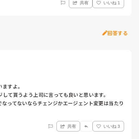
共有
いいね 1
回答する
ますよ。

して貰うよう上司に言っても良いと思います。

でなってないならチェンジかエージェント変更は当たり
共有
いいね 3