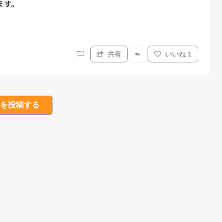
す。

共有
いいね 1
を投稿する