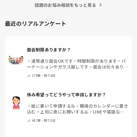
参考になれば幸いです。

イベントをしている」「年〇回、こんな大型行事がある」
話題のお悩み相談をもっと見る
「マンネリ打破にこれが盛り上がった！」など、皆さんの施
あとは、寄せ植え(鉢にいくつかの苗を植える)やビンゴ大会な
設のリアルな内容やおすすめのレクをぜひ教えていただける
最近のリアルアンケート
と嬉しいです。

どうぞよろしくお願いいたします。
面会制限ありますか？
・
通常通り面会OKです
・
時間制限があります
・
パ
ーテーションやガラス越しです
・
面会は元々ありま
せん
・
その他（コメントで教えてください）
179
票・
残り6日
休み希望ってどうやって申請しますか？
・
紙に書いて申請する📝
・
職場のカレンダーに書き
込む
・
上司に直にお願いする🙇
・
LINEや電話など
で申請する
・
その他（コメントで教えてください）
487
票・
残り5日