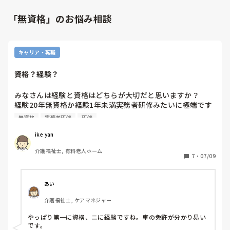
「無資格」のお悩み相談
キャリア・転職
資格？経験？
みなさんは経験と資格はどちらが大切だと思いますか？

経験20年無資格か経験1年未満実務者研修みたいに極端です
が。

無資格
実務者研修
研修
まだ介福ないのにその施設20年か介福もち3年みたいな。

ike yan
意見をよろしくお願いします。
介護福祉士, 有料老人ホーム
7
・
07/09
あい
介護福祉士, ケアマネジャー
やっぱり第一に資格、ニに経験ですね。車の免許が分かり易い
です。
