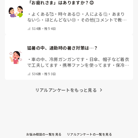
「お疲れさま」はありますか？😊
・
よくある🥰
・
時々ある😊
・
人による🤔
・
あまり
ない💦
・
ほとんどない😢
・
その他(コメントで教え
てください)
514
票・
残り4日
猛暑の中、通勤時の暑さ対策は…？
・
車の中、冷房ガンガンです
・
日傘、帽子など着衣
で工夫してます
・
携帯ファンを使ってます
・
保冷剤
を持ち運んでいます
・
特に暑さ対策はしていませ
536
票・
残り3日
ん
・
その他（コメントで教えて下さい）
リアルアンケートをもっと見る
お悩み相談の一覧を見る
リアルアンケートの一覧を見る