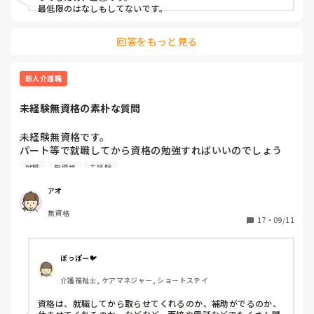
最低限のはなしもしてないです。
回答をもっと見る
新人介護職
未経験無資格の素朴な質問
未経験無資格です。

パート等で就職してから資格の勉強すればいいのでしょう
か？

就職
無資格
未経験
あと、噂話なのかもしれませんが、触られたりする事は、よ
アオ
くありみんな我慢しているって聞いたのですが

無資格
本当ですか？

17
・
09/11
何も知らないのでよろしくお願いします
ぼっぽー🐦
介護福祉士, ケアマネジャー, ショートステイ
資格は、就職してから取らせてくれるのか、補助がでるのか、