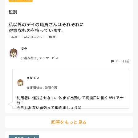
役割
私以外のデイの職員さんはそれぞれに

得意なものを持っています。

自信
デイサービス
職員
裁縫や手作業など。

介助で言えば、要領よく動けたりと。

きみ
介護福祉士, デイサービス
今の私を振り返ってみたら…何も持っていないことが虚しく
8
・
1日前
なってきました…

利用者からは「素直に話聞いてくれる」・「言いやすい・頼
まなてぃ
みやすい」

介護福祉士, 訪問介護
って言われます。

利用者に怪我させない、休まず出勤して真面目に働くだけで十
職員から見ての私は？って考えたら答えられる自信がないで
分！

す…

今日もお互い頑張って働きましょう😊
やだな、この自暴自棄…
回答をもっと見る