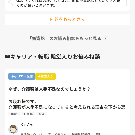
休ませてくれるのか、などなど、面接や電話などでたくさん聞
くのが良いと思います。

とにかく、学ぶのは何にもベースにないと何から手をつけて良
回答をもっと見る
いかも分かりませんから、勤め始めてからで全然大丈夫だと思
います。

どちらかと言うと、分からないことを分からないと言えるか、
「無資格」のお悩み相談をもっと見る
みたいな社会人の基本みたいなところが、肝心な業界です。

触られて我慢というより、触られたことを報告することが面倒
なら言わないというだけであって…。

👑キャリア・転職 殿堂入りお悩み相談
「やめてください」と毅然とした態度で伝え、同僚や上司に情
報共有することがベストです。

もし、それを良しとしない会社なら…やめた方がいいですよ。
キャリア・転職
👑殿堂入り
なぜ、介護職は人手不足なのでしょうか？
お疲れ様です。

介護職が人手不足になっていると考えられる理由を下から選
んで下さい

新卒
未経験
残業
①給与が低いから。

②利用者に叩かれるなど危険があるから。

くまきち
③他業種に転職できるスキルがつかなさそうだから。

介護職・ヘルパー, ケアマネジャー, 精神保健福祉士, 初任者