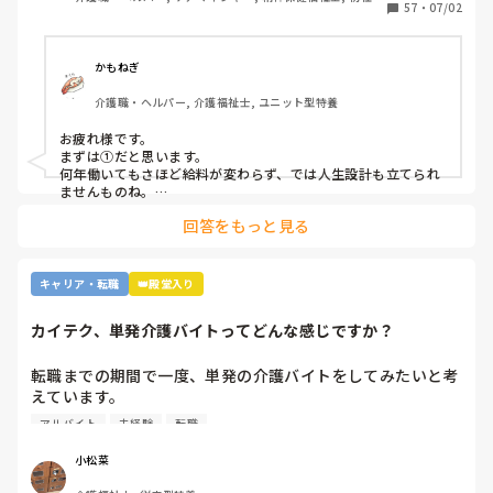
④職場の立地が悪いところが多いから。

57
・
07/02
研修, 実務者研修, 障害福祉関連, 障害者支援施設, 社会福祉
⑤報酬が国次第だから。

士
⑥施設を作りすぎているから。

⑦時間外労働が多いから。

かもねぎ
⑧介護の業界人が綺麗事しか言わないから。

介護職・ヘルパー, 介護福祉士, ユニット型特養
⑨人がいないのに新卒を優遇するから。

⑩未経験可の求人しかないから。

お疲れ様です。

11マネジメント層がまともでないから。

まずは①だと思います。

12その他

何年働いてもさほど給料が変わらず、では人生設計も立てられ
ませんものね。

特に若い方の選択肢からは、まず外れてしまう…
回答をもっと見る
キャリア・転職
👑殿堂入り
カイテク、単発介護バイトってどんな感じですか？
転職までの期間で一度、単発の介護バイトをしてみたいと考
えています。

ですが単発バイトを求めてるってことはそれなりに忙しい施
アルバイト
未経験
転職
設…経験ない足手まといはダメか…？など考えてしまい、な
かなか踏み出せずにいます。

小松菜