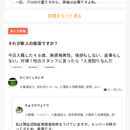
一応、プロの介護ですから、資格は必要ですよね。
回答をもっと見る
新人介護職
それが新人の態度ですか？
今日入職した４８歳、無資格男性。挨拶もしない、返事もし
ない。何様？他のスタッフに言ったら「人見知りなんだ
よ」、、、、はい？？？今日入職したんですよね？態度は御
人見知り
無資格
人間関係
局様？無資格で？もうすでに一緒に仕事したくない、、、。
かくかくしかじか
介護福祉士, 有料老人ホーム, 介護老人保健施設, 病院, ユニッ
8
・
05/21
ト型特養
ちゅうかりょうり
介護職・ヘルパー, 介護福祉士, 従来型特養, 介護老人保健施設, 初任
者研修, 実務者研修
私は現在認知症実践者研修をうけていますが、メンバーが終わ
ってるため、最悪です。
