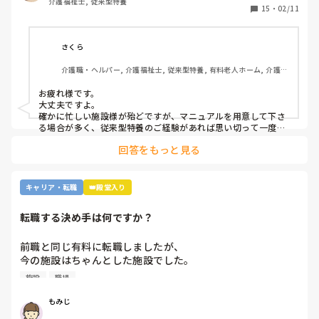
介護福祉士, 従来型特養
もし経験ある方いらっしゃいましたら、どんな感じだったか
15
・
02/11
教えてください。
さくら
介護職・ヘルパー, 介護福祉士, 従来型特養, 有料老人ホーム, 介護老
人保健施設, グループホーム, デイサービス, 訪問介護, 初任者研修, 
実務者研修, ユニット型特養, 障害者支援施設
お疲れ様です。

大丈夫ですよ。

確かに忙しい施設様が殆どですが、マニュアルを用意して下さ
る場合が多く、従来型特養のご経験があれば思い切って一度働
かれる事をおすすめします。

回答をもっと見る
施設様のレビューが書かれているので、参考になさると良いか
と思います。
キャリア・転職
👑殿堂入り
転職する決め手は何ですか？
前職と同じ有料に転職しましたが、

今の施設はちゃんとした施設でした。

施設
職場
前職は施設長にパワハラを受けて

いつもご機嫌を伺うみたいなとこが

もみじ
あり、機嫌が悪いと理不尽に叱られる
