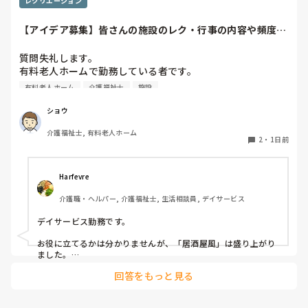
レクリエーション
【アイデア募集】皆さんの施設のレク・行事の内容や頻度を
教えてください
質問失礼します。

有料老人ホームで勤務している者です。

有料老人ホーム
介護福祉士
施設
他の施設様では、どのようなレクリエーションや行事を、ど
のくらいの頻度で行っているのか参考にさせていただきたく
ショウ
質問いたしました。

介護福祉士, 有料老人ホーム
うちの施設では現在、以下のような取り組みを行っていま
2
・
1日前
す。

毎月：「カフェ」と称して少し豪華なおやつとコーヒー・緑
Harfevre
茶等の提供、カレンダー作り

介護職・ヘルパー, 介護福祉士, 生活相談員, デイサービス
隔月： ランチのテイクアウトイベント

デイサービス勤務です。

その他： 季節ごとの定期的な行事(運動会や七夕など)

お役に立てるかは分かりませんが、「居酒屋風」は盛り上がり
ました。

ノンアルコール飲料に枝豆などのおつまみ、カラオケでデュエ
今の内容も喜ばれているのですが、最近少しマンネリ化して
回答をもっと見る
ットしたり…

きたなと感じており、新しく喜ばれるようなアイデアを探し
アルコールが入ってないのに「酔っちゃった」と雰囲気に呑ま
ています。

れてなのか、ほんのり顔が赤くなる方もいらっしゃいました。

企画の参考にさせていただきたいため、「うちは毎月こんな