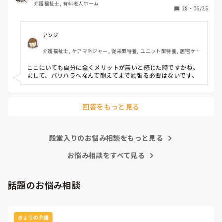
介護福祉士, 有料老人ホーム
みたいなとこがあり凹んだりしてました。

28
・
06/25
6月入社して最初は違い過ぎる事ばかりで

戸惑い、仕事を覚えるのが大変でしたが、

アンジ
介護の仕事だけに集中出来る今の職場は

介護福祉士, ケアマネジャー, 従来型特養, ユニット型特養, 居宅ケア
有難いなと感謝しています。

マネ
ここにいても自分に全くメリットが無いと感じた時ですかね。

皆さんの転職する決め手は何ですか？

まして、パワハラへなんて耐えてまで頑張る必要はないです。
あとこの場を借りてお礼を言わせて下さい。

以前アドバイス頂いた方本当にありがとう

回答をもっと見る
ございました。

殿堂入りのお悩み相談をもっと見る
お悩み相談をすべて見る
話題のお悩み相談
きょうの介護