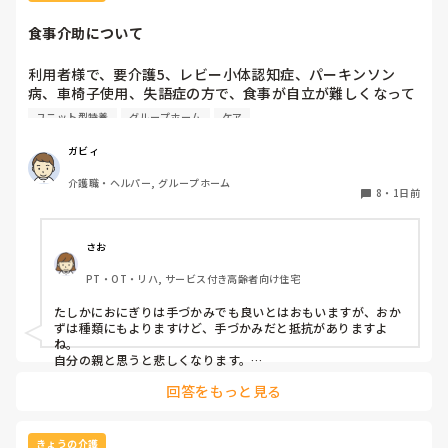
食事介助について
利用者様で、要介護5、レビー小体認知症、パーキンソン
病、車椅子使用、失語症の方で、食事が自立が難しくなって
来ました。ご飯を、おにぎりにして、ご自分で手づかみで食
ユニット型特養
グループホーム
ケア
べてもらおうと、幼児が食べるくらいのおにぎりにしてま
す。食べられる時とスプーンを使っても難しい時がありま
ガビィ
す。おかずも、おにぎり同様、手づかみでたべてもらってる
介護職・ヘルパー, グループホーム
時があるのですが、難しい時は、職員が介助しています。ご
8
・
1日前
飯は、おにぎりで手づかみでもいいのかなと思いますが、お
かずの手づかみは、どうかなと思うのですが、皆さんはどう
思われますか？私は、自分の母親が手づかみで食べてるのを
さお
見たら、悲しくなります…職員さん、介助して下さいと思っ
PT・OT・リハ, サービス付き高齢者向け住宅
てしまいます…
たしかにおにぎりは手づかみでも良いとはおもいますが、おか
ずは種類にもよりますけど、手づかみだと抵抗がありますよ
ね。

自分の親と思うと悲しくなります。

フルーツや温野菜とかならまだ良いでしょうけど。嚥下状態は
回答をもっと見る
どうなんでしょうか？とろみつけてたりするのを手づかみは抵
抗がありますね。
きょうの介護