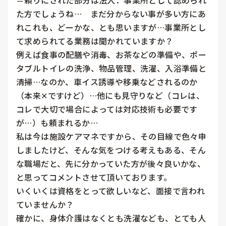
＝頼りにされた部分は法人．事業所として認められ
た方でしょうね…　まだ分からない事が多い方にあ
れこれも、どーかな、とも思いますが…事業所とし
て求められてる業務は聞かれていますか？

例えば食事の配膳や消毒、お茶などの準備や、ポー
タブルトイレの洗浄、物品管理、洗濯、入浴準備と
清掃…なのか、車イス誘導や移乗などされるのか
（本来✕ですけど）…他にも見守りなど（コレは、
コレで大切で場合によっては対応技術も必要です
が…）も頼まれるか…　

私は今は施設ケアマネですから、その目線で色々申
しましたけど、そんな気をつける考えもある、そん
な職場だと、先に分かっていた方が後々良いかな、
と思ってコメントさせて頂いております。

いくいくは資格をとって欲しいなど、面接で言われ
ていませんか？

確かに、身体介護はなくとも洗濯なども、とても人