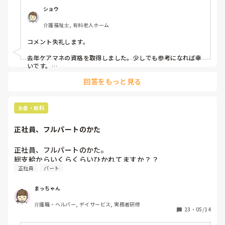
があり、自分に務まるのだろうかという不安もあります。

ショウ
介護福祉士, 有料老人ホーム
一方で、このまま現場を続けるのか、それとも将来を考えて
資格を取得した方がいいのか迷っています。

コメント失礼します。

そこで、実際にケアマネ資格を取得された方にお聞きしたい
去年ケアマネの資格を取得しました。少しでも参考になれば幸
です。

いです。

回答をもっと見る
◆ 資格取得を目指したきっかけ

・資格取得を目指したきっかけ

理由は大きく2つあります。1つは、キャリアアップをして夜勤
・勉強はどのように進めましたか？（期間や勉強時間など）

やシフト勤務から抜け出したいと思ったこと。もう1つは、介
・試験の難易度はどう感じましたか？

護保険制度やお金の流れについて、もう少し深く勉強したいと
お金・給料
・実際にケアマネとして働いてみて、良かったこと・大変な
思ったことです。

こと

正社員、フルパートのかた
◆ 勉強の進め方

・「取ってよかった」と思いますか？

受験を決めた前年の初め（2024年1月）にテキストと過去問を
揃えました。そこからコツコツと制度の仕組みなどを何となく
正社員、フルパートのかた。

現場を続けながら取得された方のお話もぜひ伺いたいです。
頭に入れていき、8月頃から本格的に過去問を解いたり、
総支給からいくらくらいひかれてますか？？
経験談を教えていただけると嬉しいです。
YouTubeの対策動画を見たりして勉強しました。

正社員
パート
◆ 試験の難易度

介護福祉士よりは難しいと思います。出題範囲はそこまで広く
まっちゃん
ないですが、全60問と問題数が少ないです。また、正しい選択
肢をすべて選べないと点数にならないため、より深い理解力が
介護職・ヘルパー, デイサービス, 実務者研修
23
・
05/14
求められると感じました。
