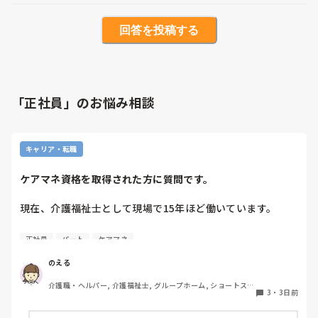
回答を投稿する
「正社員」のお悩み相談
キャリア・転職
ケアマネ資格を取得された方に質問です。
現在、介護福祉士として現場で15年ほど働いています。

最近、転職も少し考え始め、転職エージェントに登録して求
正社員
パート
ケアマネ
人を見ています。ただ、「キャリアアップは考えています
か？」「ケアマネは取得しないのですか？」と聞かれること
のえる
が多く、少し気になっています。

介護職・ヘルパー, 介護福祉士, グループホーム, ショートステ
3
・
3日前
イ, デイサービス, デイケア・通所リハ, 訪問介護, 小規模多機
正直なところ、今の私は「絶対にケアマネになりたい」とい
能型居宅介護
う気持ちはありません。ケアマネ業務は大変そうなイメージ