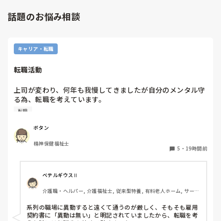
話題のお悩み相談
キャリア・転職
転職活動
上司が変わり、何年も我慢してきましたが自分のメンタル守
る為、転職を考えています。

納得できる仕事に出会うまでの間

転職
①今の所で我慢する

②系列の他職場に移動する

ボタン
皆さんならどうしますか？

精神保健福祉士
5
・
19時間前
ベテルギウスⅡ
介護職・ヘルパー, 介護福祉士, 従来型特養, 有料老人ホーム, サービ
ス付き高齢者向け住宅, デイサービス, 初任者研修, 実務者研修, ユニ
ット型特養
系列の職場に異動すると遠くて通うのが厳しく、そもそも雇用
契約書に「異動は無い」と明記されていましたから、転職を考