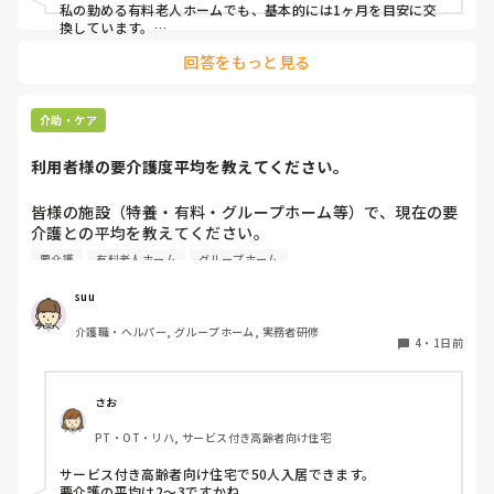
私の勤める有料老人ホームでも、基本的には1ヶ月を目安に交
換しています。

ただ、施設柄お元気な方も多く、ある程度自立されている方に
回答をもっと見る
関してはご本人のペースにお任せしています。

また、中には経済的な理由で頻繁な購入が難しい方もいらっし
ゃるため、状態を見つつ交換間隔を少し長めにするなど、個別
介助・ケア
の事情に合わせて柔軟に対応しています。

利用者様の要介護度平均を教えてください。
他の施設での対応も気になりますね。参考になれば幸いです。
皆様の施設（特養・有料・グループホーム等）で、現在の要
介護との平均を教えてください。

要介護
有料老人ホーム
グループホーム
できましたら、規模を添えて頂ければありがたいです。
suu
介護職・ヘルパー, グループホーム, 実務者研修
4
・
1日前
さお
PT・OT・リハ, サービス付き高齢者向け住宅
サービス付き高齢者向け住宅で50人入居できます。

要介護の平均は2〜3ですかね。
