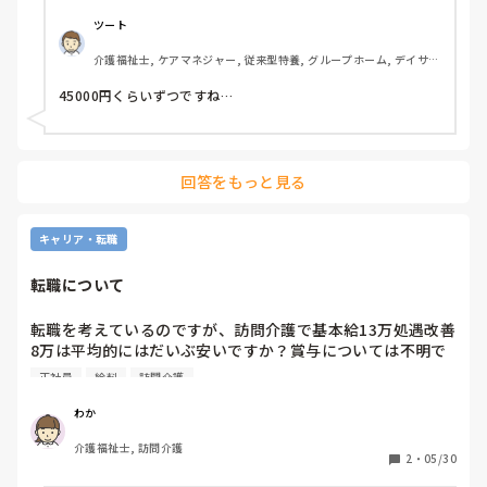
◆ ケアマネとして働いてみて

すみません、現在はまだケアマネとして働いていないため、こ
ツート
ちらはお答えできません。

介護福祉士, ケアマネジャー, 従来型特養, グループホーム, デイサー
◆ とって良かったこと

ビス
制度への理解が深まったと感じています。また、今後は更新制
45000円くらいずつですね…
度がなくなる（※有効期限が廃止される）方向のようです。資
格失効のリスクが減り、以前よりは取得しやすくなったのでは
ないかと思います。ただ、研修自体は継続してあるみたいです
が……。
回答をもっと見る
キャリア・転職
転職について
転職を考えているのですが、訪問介護で基本給13万処遇改善
8万は平均的にはだいぶ安いですか？賞与については不明で
す。訪問介護未経験のため、経験者の方に教えていただきた
正社員
給料
訪問介護
いです。
わか
介護福祉士, 訪問介護
2
・
05/30