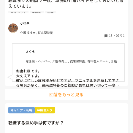
転職までの期間で一度、単発の介護バイトをしてみたいと考
えています。

ですが単発バイトを求めてるってことはそれなりに忙しい施
アルバイト
未経験
転職
設…経験ない足手まといはダメか…？など考えてしまい、な
かなか踏み出せずにいます。

小松菜
介護福祉士, 従来型特養
もし経験ある方いらっしゃいましたら、どんな感じだったか
15
・
02/11
教えてください。
さくら
介護職・ヘルパー, 介護福祉士, 従来型特養, 有料老人ホーム, 介護老
人保健施設, グループホーム, デイサービス, 訪問介護, 初任者研修, 
実務者研修, ユニット型特養, 障害者支援施設
お疲れ様です。

大丈夫ですよ。

確かに忙しい施設様が殆どですが、マニュアルを用意して下さ
る場合が多く、従来型特養のご経験があれば思い切って一度働
かれる事をおすすめします。

回答をもっと見る
施設様のレビューが書かれているので、参考になさると良いか
と思います。
キャリア・転職
👑殿堂入り
転職する決め手は何ですか？