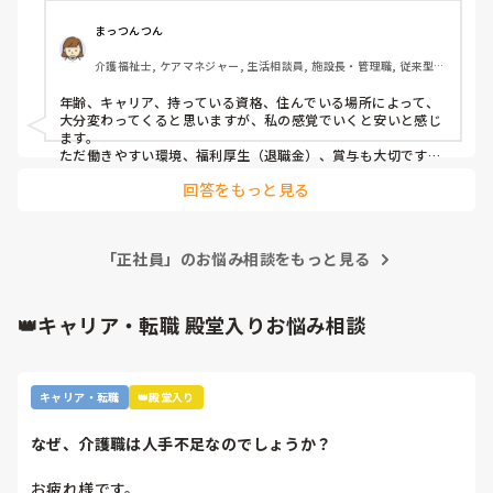
まっつんつん
介護福祉士, ケアマネジャー, 生活相談員, 施設長・管理職, 従来型特
養, 有料老人ホーム, ショートステイ
年齢、キャリア、持っている資格、住んでいる場所によって、
大分変わってくると思いますが、私の感覚でいくと安いと感じ
ます。

ただ働きやすい環境、福利厚生（退職金）、賞与も大切です
し、昇給があるのか、昇給率なんかもわかると将来性があるか
回答をもっと見る
どうかも考えることができると思います。施設によっても見せ
方が様々なのでいろいろ見ていただくといいのかなぁと思いま
す！
「正社員」のお悩み相談をもっと見る
👑キャリア・転職 殿堂入りお悩み相談
キャリア・転職
👑殿堂入り
なぜ、介護職は人手不足なのでしょうか？
お疲れ様です。
