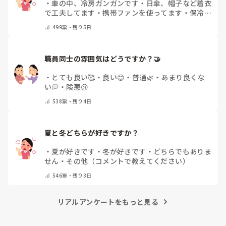
・
車の中、冷房ガンガンです
・
日傘、帽子など着衣
で工夫してます
・
携帯ファンを使ってます
・
保冷剤
を持ち運んでいます
・
特に暑さ対策はしていませ
499
票・
残り5日
ん
・
その他（コメントで教えて下さい）
職員同士の雰囲気はどうですか？🤝
・
とても良い🥰
・
良い😊
・
普通🌿
・
あまり良くな
い💭
・
険悪😢
538
票・
残り4日
夏と冬どちらが好きですか？
・
夏が好きです
・
冬が好きです
・
どちらでもありま
せん
・
その他（コメントで教えてください）
546
票・
残り3日
リアルアンケートをもっと見る