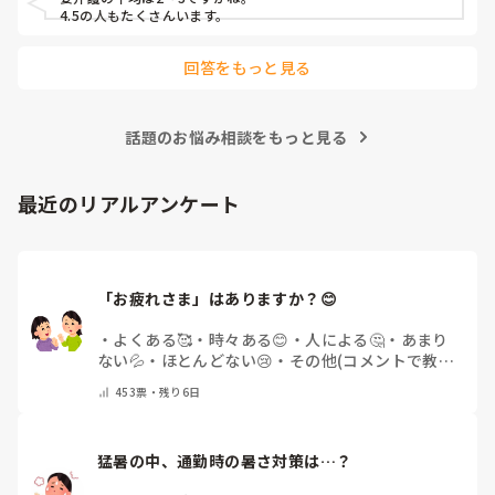
4.5の人もたくさんいます。
回答をもっと見る
話題のお悩み相談をもっと見る
最近のリアルアンケート
「お疲れさま」はありますか？😊
・
よくある🥰
・
時々ある😊
・
人による🤔
・
あまり
ない💦
・
ほとんどない😢
・
その他(コメントで教え
てください)
453
票・
残り6日
猛暑の中、通勤時の暑さ対策は…？