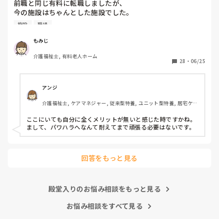
前職と同じ有料に転職しましたが、

今の施設はちゃんとした施設でした。

施設
職場
前職は施設長にパワハラを受けて

いつもご機嫌を伺うみたいなとこが

もみじ
あり、機嫌が悪いと理不尽に叱られる

介護福祉士, 有料老人ホーム
みたいなとこがあり凹んだりしてました。

28
・
06/25
6月入社して最初は違い過ぎる事ばかりで

戸惑い、仕事を覚えるのが大変でしたが、

アンジ
介護の仕事だけに集中出来る今の職場は

介護福祉士, ケアマネジャー, 従来型特養, ユニット型特養, 居宅ケア
有難いなと感謝しています。

マネ
ここにいても自分に全くメリットが無いと感じた時ですかね。

皆さんの転職する決め手は何ですか？

まして、パワハラへなんて耐えてまで頑張る必要はないです。
あとこの場を借りてお礼を言わせて下さい。

以前アドバイス頂いた方本当にありがとう

回答をもっと見る
ございました。

殿堂入りのお悩み相談をもっと見る
お悩み相談をすべて見る