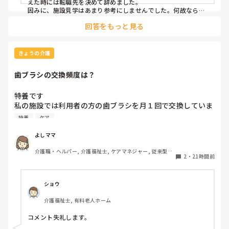
えた時には転職先を決めて辞めました。

因みに、施設見学はあまり参考にしませんでした。何故なら、
短時間でほんの一部分しか見させてくれないので良し悪しは判
回答をもっと見る
断出来ないからです。職場の人間関係は働いてみないと分かり
ません。
きょうの介護
歯ブラシの交換頻度は？
特養です

私の施設では利用者の方の歯ブラシを月１回で交換していま
す、みなさんのところはどれくらいの頻度で交換されていま
特養
ケア
すか？
よしママ
介護職・ヘルパー, 介護福祉士, ケアマネジャー, 従来型特
2
・
21時間前
養
ショウ
介護福祉士, 有料老人ホーム
コメント失礼します。
