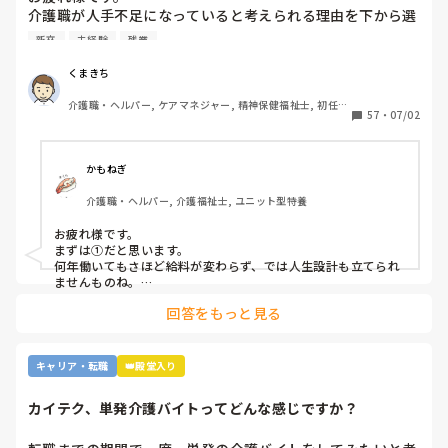
介護職が人手不足になっていると考えられる理由を下から選
んで下さい

新卒
未経験
残業
①給与が低いから。

②利用者に叩かれるなど危険があるから。

くまきち
③他業種に転職できるスキルがつかなさそうだから。

介護職・ヘルパー, ケアマネジャー, 精神保健福祉士, 初任者
④職場の立地が悪いところが多いから。

57
・
07/02
研修, 実務者研修, 障害福祉関連, 障害者支援施設, 社会福祉
⑤報酬が国次第だから。

士
⑥施設を作りすぎているから。

⑦時間外労働が多いから。

かもねぎ
⑧介護の業界人が綺麗事しか言わないから。

介護職・ヘルパー, 介護福祉士, ユニット型特養
⑨人がいないのに新卒を優遇するから。

⑩未経験可の求人しかないから。

お疲れ様です。

11マネジメント層がまともでないから。

まずは①だと思います。

12その他

何年働いてもさほど給料が変わらず、では人生設計も立てられ
ませんものね。

特に若い方の選択肢からは、まず外れてしまう…
回答をもっと見る
キャリア・転職
👑殿堂入り
カイテク、単発介護バイトってどんな感じですか？