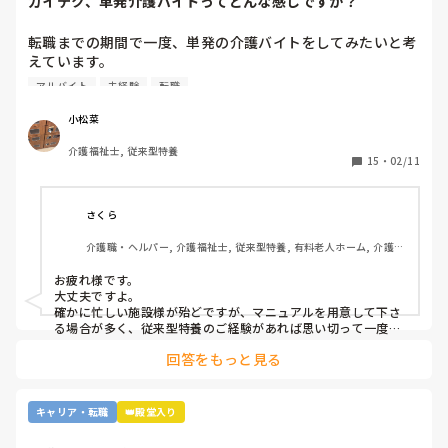
カイテク、単発介護バイトってどんな感じですか？
転職までの期間で一度、単発の介護バイトをしてみたいと考
えています。

ですが単発バイトを求めてるってことはそれなりに忙しい施
アルバイト
未経験
転職
設…経験ない足手まといはダメか…？など考えてしまい、な
かなか踏み出せずにいます。

小松菜
介護福祉士, 従来型特養
もし経験ある方いらっしゃいましたら、どんな感じだったか
15
・
02/11
教えてください。
さくら
介護職・ヘルパー, 介護福祉士, 従来型特養, 有料老人ホーム, 介護老
人保健施設, グループホーム, デイサービス, 訪問介護, 初任者研修, 
実務者研修, ユニット型特養, 障害者支援施設
お疲れ様です。

大丈夫ですよ。

確かに忙しい施設様が殆どですが、マニュアルを用意して下さ
る場合が多く、従来型特養のご経験があれば思い切って一度働
かれる事をおすすめします。

回答をもっと見る
施設様のレビューが書かれているので、参考になさると良いか
と思います。
キャリア・転職
👑殿堂入り