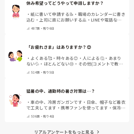
休み希望ってどうやって申請しますか？
・
紙に書いて申請する📝
・
職場のカレンダーに書き
込む
・
上司に直にお願いする🙇
・
LINEや電話など
で申請する
・
その他（コメントで教えてください）
487
票・
残り6日
「お疲れさま」はありますか？😊
・
よくある🥰
・
時々ある😊
・
人による🤔
・
あまり
ない💦
・
ほとんどない😢
・
その他(コメントで教え
てください)
514
票・
残り5日
猛暑の中、通勤時の暑さ対策は…？
・
車の中、冷房ガンガンです
・
日傘、帽子など着衣
で工夫してます
・
携帯ファンを使ってます
・
保冷剤
を持ち運んでいます
・
特に暑さ対策はしていませ
536
票・
残り4日
ん
・
その他（コメントで教えて下さい）
リアルアンケートをもっと見る