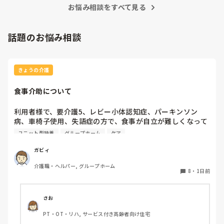
お悩み相談をすべて見る
話題のお悩み相談
きょうの介護
食事介助について
利用者様で、要介護5、レビー小体認知症、パーキンソン
病、車椅子使用、失語症の方で、食事が自立が難しくなって
来ました。ご飯を、おにぎりにして、ご自分で手づかみで食
ユニット型特養
グループホーム
ケア
べてもらおうと、幼児が食べるくらいのおにぎりにしてま
す。食べられる時とスプーンを使っても難しい時がありま
ガビィ
す。おかずも、おにぎり同様、手づかみでたべてもらってる
介護職・ヘルパー, グループホーム
時があるのですが、難しい時は、職員が介助しています。ご
8
・
1日前
飯は、おにぎりで手づかみでもいいのかなと思いますが、お
かずの手づかみは、どうかなと思うのですが、皆さんはどう
思われますか？私は、自分の母親が手づかみで食べてるのを
さお
見たら、悲しくなります…職員さん、介助して下さいと思っ
PT・OT・リハ, サービス付き高齢者向け住宅
てしまいます…