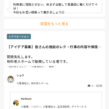
利用者に怪我させない、休まず出勤して真面目に働くだけで十
職員から見ての私は？って考えたら答えられる自信がないで
分！

す…

今日もお互い頑張って働きましょう😊
やだな、この自暴自棄…
回答をもっと見る
レクリエーション
【アイデア募集】皆さんの施設のレク・行事の内容や頻度を
教えてください
質問失礼します。

有料老人ホームで勤務している者です。

有料老人ホーム
介護福祉士
施設
他の施設様では、どのようなレクリエーションや行事を、ど
のくらいの頻度で行っているのか参考にさせていただきたく
ショウ
質問いたしました。

介護福祉士, 有料老人ホーム
うちの施設では現在、以下のような取り組みを行っていま
2
・
1日前
す。

毎月：「カフェ」と称して少し豪華なおやつとコーヒー・緑
Harfevre
茶等の提供、カレンダー作り

介護職・ヘルパー, 介護福祉士, 生活相談員, デイサービス