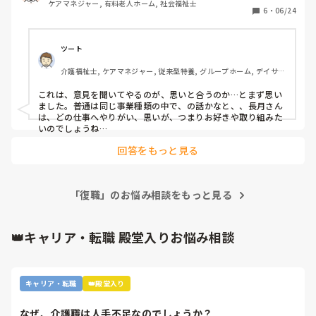
ケアマネジャー, 有料老人ホーム, 社会福祉士
際、なにを重要視していますか？
6
・
06/24
ツート
介護福祉士, ケアマネジャー, 従来型特養, グループホーム, デイサー
ビス
これは、意見を聞いてやるのが、思いと合うのか…とまず思い
ました。普通は同じ事業種類の中で、の話かなと、、長月さん
は、どの仕事へやりがい、思いが、つまりお好きや取り組みた
いのでしょうね…　
回答をもっと見る
「復職」のお悩み相談をもっと見る
👑キャリア・転職 殿堂入りお悩み相談
キャリア・転職
👑殿堂入り
なぜ、介護職は人手不足なのでしょうか？