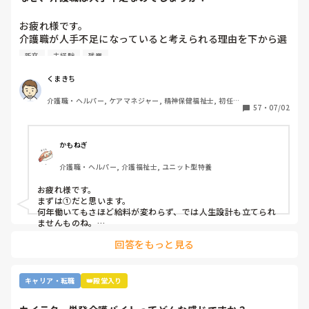
お疲れ様です。

介護職が人手不足になっていると考えられる理由を下から選
んで下さい

新卒
未経験
残業
①給与が低いから。

②利用者に叩かれるなど危険があるから。

くまきち
③他業種に転職できるスキルがつかなさそうだから。

介護職・ヘルパー, ケアマネジャー, 精神保健福祉士, 初任者
④職場の立地が悪いところが多いから。

57
・
07/02
研修, 実務者研修, 障害福祉関連, 障害者支援施設, 社会福祉
⑤報酬が国次第だから。

士
⑥施設を作りすぎているから。

⑦時間外労働が多いから。

かもねぎ
⑧介護の業界人が綺麗事しか言わないから。

介護職・ヘルパー, 介護福祉士, ユニット型特養
⑨人がいないのに新卒を優遇するから。

⑩未経験可の求人しかないから。

お疲れ様です。

11マネジメント層がまともでないから。

まずは①だと思います。

12その他

何年働いてもさほど給料が変わらず、では人生設計も立てられ
ませんものね。

特に若い方の選択肢からは、まず外れてしまう…
回答をもっと見る
キャリア・転職
👑殿堂入り