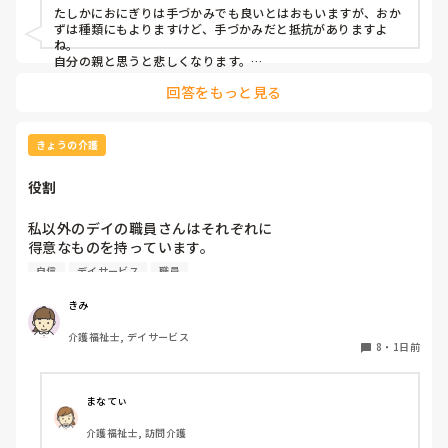
たしかにおにぎりは手づかみでも良いとはおもいますが、おか
ずは種類にもよりますけど、手づかみだと抵抗がありますよ
ね。

自分の親と思うと悲しくなります。

フルーツや温野菜とかならまだ良いでしょうけど。嚥下状態は
回答をもっと見る
どうなんでしょうか？とろみつけてたりするのを手づかみは抵
抗がありますね。
きょうの介護
役割
私以外のデイの職員さんはそれぞれに

得意なものを持っています。

自信
デイサービス
職員
裁縫や手作業など。

介助で言えば、要領よく動けたりと。

きみ
介護福祉士, デイサービス
今の私を振り返ってみたら…何も持っていないことが虚しく
8
・
1日前
なってきました…

利用者からは「素直に話聞いてくれる」・「言いやすい・頼
まなてぃ
みやすい」

介護福祉士, 訪問介護
って言われます。
