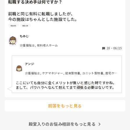
転職する決め手は何ですか？
前職と同じ有料に転職しましたが、

今の施設はちゃんとした施設でした。

施設
職場
前職は施設長にパワハラを受けて

いつもご機嫌を伺うみたいなとこが

もみじ
あり、機嫌が悪いと理不尽に叱られる

介護福祉士, 有料老人ホーム
みたいなとこがあり凹んだりしてました。

28
・
06/25
6月入社して最初は違い過ぎる事ばかりで

戸惑い、仕事を覚えるのが大変でしたが、

アンジ
介護の仕事だけに集中出来る今の職場は

介護福祉士, ケアマネジャー, 従来型特養, ユニット型特養, 居宅ケア
有難いなと感謝しています。

マネ
ここにいても自分に全くメリットが無いと感じた時ですかね。

皆さんの転職する決め手は何ですか？

まして、パワハラへなんて耐えてまで頑張る必要はないです。
あとこの場を借りてお礼を言わせて下さい。

以前アドバイス頂いた方本当にありがとう

回答をもっと見る
ございました。

殿堂入りのお悩み相談をもっと見る