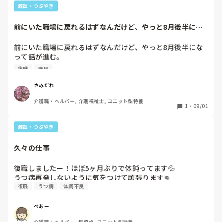
雑談・つぶやき
前にいた職場に戻れるはずなんだけど、やっと8月後半にな
って話が進む。最...
前にいた職場に戻れるはずなんだけど、やっと8月後半にな
って話が進む。

最初に話をしたのは7月中旬だったのに。

復職
職場
いつから復職なのか今のところ未定。それまで無職…こんな
に話が進まないのは初めて。

さみだれ
せんたく間違ったかなぁ。
介護職・ヘルパー, 介護福祉士, ユニット型特養
1
・
09/01
雑談・つぶやき
久々の仕事
復職しましたー！ほぼ5ヶ月ぶりで体鈍ってます💦

うつ病再発しないように気をつけて頑張ります👊
復職
うつ病
体調不良
べあー
介護職・ヘルパー, 無資格, ユニット型特養