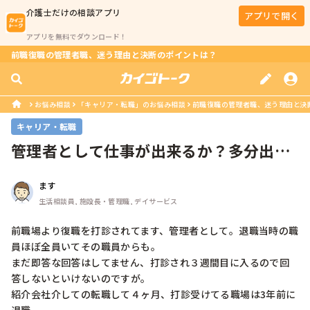
介護士
だけの相談アプリ
アプリで開く
アプリを無料でダウンロード！
前職復職の管理者職、迷う理由と決断のポイントは？
お悩み相談
「キャリア・転職」のお悩み相談
前職復職の管理者職、迷う理由と決
キャリア・転職
管理者として仕事が出来るか？多分出来
ない。
ます
生活相談員, 施設長・管理職, デイサービス
前職場より復職を打診されてます、管理者として。退職当時の職
員ほぼ全員いてその職員からも。

まだ即答な回答はしてません、打診され３週間目に入るので回
答しないといけないのですが。

紹介会社介しての転職して４ヶ月、打診受けてる職場は3年前に