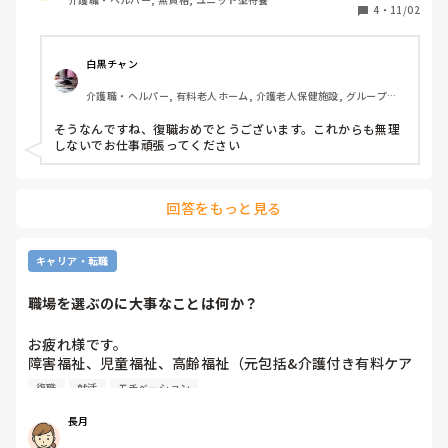
4
・
11/02
白黒チャン
介護職・ヘルパー, 有料老人ホーム, 介護老人保健施設, グループホ
ーム
そうなんですね、復職おめでとうございます。これからも無理
しないでお仕事頑張ってください
回答をもっと見る
キャリア・転職
職場を選ぶのに大事なことは何か？
お疲れ様です。

障害福祉、児童福祉、高齢福祉（元包括&介護付き有料ケア
マネ）を経て現在育休中です。

復職
就活
モチベーション
今後復職したいと考えていますが、どの分野の仕事をしよう
か悩んでいます？

長月
やりがい、待遇、給与など…みなさんは就活や転職活動の