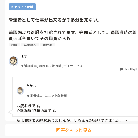
キャリア・転職
管理者として仕事が出来るか？多分出来ない。
前職場より復職を打診されてます、管理者として。退職当時の職
員ほぼ全員いてその職員からも。

まだ即答な回答はしてません、打診され３週間目に入るので回答
復職
仕事紹介
管理者
しないといけないのですが。

紹介会社介しての転職して４ヶ月、打診受けてる職場は3年前に
ます
退職。

生活相談員, 施設長・管理職, デイサービス
管理者として仕事が出来るかが不安で。

6
・
06/0
たかし
介護福祉士, ユニット型特養
お疲れ様です。

介護経験17年の男です。

私は管理者の経験ありませんが、いろんな現場見てきました。

仕事できないなら、雰囲気が良いからとかでなく、お断りされたら
回答をもっと見る
どうですか?
