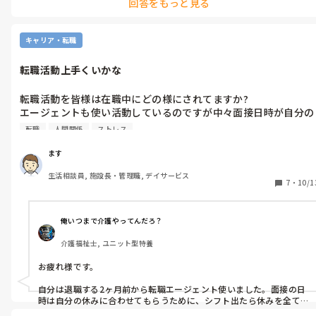
回答をもっと見る
キャリア・転職
転職活動上手くいかな
転職活動を皆様は在職中にどの様にされてますか?

エージェントも使い活動しているのですが中々面接日時が自分の
公休と合わず。

転職
人間関係
ストレス
現職場、直ぐにでも辞めたく。
ます
生活相談員, 施設長・管理職, デイサービス
7
・
10/1
俺いつまで介護やってんだろ？
介護福祉士, ユニット型特養
お疲れ様です。

自分は退職する2ヶ月前から転職エージェント使いました。面接の日
時は自分の休みに合わせてもらうために、シフト出たら休みを全て
掲示してました。それでなんとか合って面接までいけたって感じで