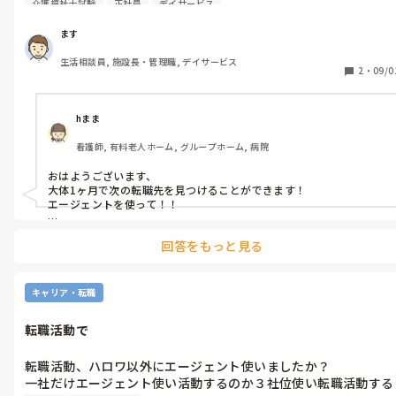
介護福祉士試験
正社員
デイサービス
も。

ます
生活相談員, 施設長・管理職, デイサービス
2
・
09/0
hまま
看護師, 有料老人ホーム, グループホーム, 病院
おはようございます、

大体1ヶ月で次の転職先を見つけることができます！

エージェントを使って！！

1つではなくたくさんのエージェントにお願いされましたか？？
回答をもっと見る
キャリア・転職
転職活動で
転職活動、ハロワ以外にエージェント使いましたか？

一社だけエージェント使い活動するのか３社位使い転職活動する