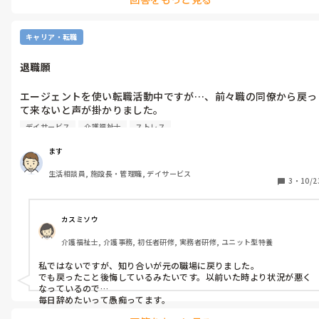
の職場出戻り職員もおり勤続年数も出戻ってから3年以上が数人
戻ってきて…がやはり頼られてるから、もう一度❢ もあり得ますよ
いて）

ね、

エージェント紹介も職員の雰囲気感じも良くて。

もう一つも…

キャリア・転職
前職場の体験してからエージェント紹介先に返答する事は可能で
迷った時は直感です… 本当に迷ったら、それしかありません、、

しょうか？

くり返しになりますが、戻ってきたら、と言ってくれてるところ、
退職願
ますさんが本当に嫌な思いを重ねてきた所ではないのですかね? 違う
前職場がオファーしてきたのは、このエージェントがFAXにて求
ならですか、もしそうなら、過去の投稿された事を思うと、やめた
職者紹介を流したからなんです、

ほうが❢ の思いです…

エージェントを使い転職活動中ですが…、前々職の同僚から戻っ
元同僚の施設長がそれを見て自分やろって直感で連絡してくれ
でも、慎重に選ばれたのでしたら、仮に少しの失敗だったとして、そ
て来ないと声が掛かりました。

て。

の時の判断は正解だと思いますね…
対人関係等の嫌で辞めたのでなく、病気で辞めた場所で。

他の職員も先に書いている3名の職員以外も出戻り気にしないと
デイサービス
介護福祉士
ストレス
現職場よりも雰囲気も良く。

の事で。

現エージェントからの紹介先で決めようか迷い中。

ます
皆さんは出戻り的な転職した事ある？
以前にも似た相談をさせて頂いたのですが、何かアドバイス頂け
生活相談員, 施設長・管理職, デイサービス
3
・
10/2
カスミソウ
介護福祉士, 介護事務, 初任者研修, 実務者研修, ユニット型特養
私ではないですが、知り合いが元の職場に戻りました。

でも戻ったこと後悔しているみたいです。以前いた時より状況が悪く
なっているので…

毎日辞めたいって愚痴ってます。