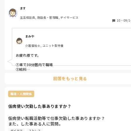
ます
生活相談員, 施設長・管理職, デイサービス
10
・
09/1
まみや
介護福祉士, ユニット型特養
お疲れ様です。

①車で30分圏内で職場

②給料

回答をもっと見る
のみで、転職活動しました。

職場・人間関係
仮病使い欠勤した事ありますか？
仮病使い転職活動等で仕事欠勤した事ありますか？

また、した事ある人に質問。

欠勤した理由は同説されました？

デイケア
ストレス