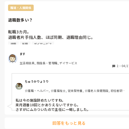
前職場、病気か何かで辞められたようですが、管理者勤まりますか?

私は、スタッフの管理やその他、責任の重さに耐えられなくて出来
職場・人間関係
ないのを自覚してます。

退職数多い？
あと、紹介会社さんと相談されましたか？

4ヶ月で辞められるのですか？お金かかってますし。

転職3カ月。

まあ、決めるのは貴方なのでご自身で判断されて下さい。

退職者片手指人数、ほぼ同期、退職理由同じ。

上役は理由を知るにも動かない。

退職
転職
デイサービス
同僚からは同退職理由で昨年に大量退職者が数回出てると同じ部
署で。個別面談で皆さんこうしたら残ると伝えてた様ですが…。

ます
自分も限界で退職したいです。

生活相談員, 施設長・管理職, デイサービス
来月から退職者が居なくなってからの業務をどう回すのか疑問
2
・
04/2
で。

他の部署の人も退職原因知ってる。（役職勘違いリーダーと仕事
出来ない元リーダー１人のパワハラ的な物言い等など）

ちゅうかりょうり
この様な状況の職場勤務されてる方してた方、頑張って仕事続け
介護職・ヘルパー, 介護福祉士, 従来型特養, 介護老人保健施設, 初任者研
ること出来ましたか？

修, 実務者研修
自分、同僚と一緒に上役に原因知ってるのに動かない事に対して
私は今の施設辞めたいですね。

面談の場をお願いしようかと、これについては同僚は賛同してく
来月遅番10回とかありえないですから。

れて。

さすがにムカついたので主任に一喝しました。
自分自身、退職すると短期間での退職が連続してしまい（鬱症に
て）、また紹介会社通しての入職で金銭の事もあり。

回答をもっと見る
嫌々しんどい状態で仕事続けるかキッパリ見切りつけるか思考