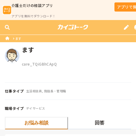
介護士
だけの相談アプリ
アプリで
アプリを無料でダウンロード！
ます
ます
care_TQiGBhCApQ
仕事タイプ
生活相談員, 施設長・管理職
職場タイプ
デイサービス
お悩み相談
回答