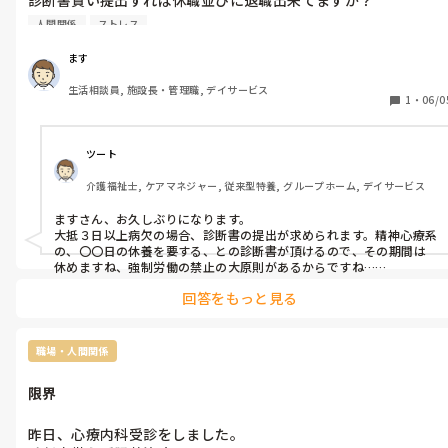
今すぐにでも。

人間関係
ストレス
次行く所未定ですが。
ます
生活相談員, 施設長・管理職, デイサービス
1
・
06/0
ツート
介護福祉士, ケアマネジャー, 従来型特養, グループホーム, デイサービス
ますさん、お久しぶりになります。

大抵３日以上病欠の場合、診断書の提出が求められます。精神心療系
の、〇〇日の休養を要する、との診断書が頂けるので、その期間は
休めますね、強制労働の禁止の大原則があるからですね…

あとは、その流れで、再度期間延長が必要ならその旨ドクターへ相
回答をもっと見る
談されれば書いて下さると思いますし、数日数週間休んで、やはり
勤務復帰は難しい、退職する意向を連絡されれば、と思います。本来
は社会保障として、７割は休養期間中ほぼ１年は貰えるのですが、そ
の手続きを進んでしてくれる法人か、は聞いてみないとさ分からな
職場・人間関係
いところです…「もうそれなら、辞めて頂きます」の回答も珍しくあ
りませんので、、その方がよいかも、ですが…
限界
昨日、心療内科受診をしました。
