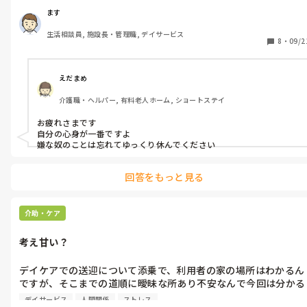
今の職場に入職してから今までの経験を踏まえ業務内容について
ます
意見はしてませんでした。

生活相談員, 施設長・管理職, デイサービス
ここの職場のやり方でと考え。

8
・
09/2
もう限界なんで意見していこうと、それで残念な言動を言われる
のであれば退職、心的にしんどくて。

えだまめ
介護職・ヘルパー, 有料老人ホーム, ショートステイ
お疲れさまです

自分の心身が一番ですよ

嫌な奴のことは忘れてゆっくり休んでください
回答をもっと見る
介助・ケア
考え甘い？
デイケアでの送迎について添乗で、利用者の家の場所はわかるん
ですが、そこまでの道順に曖昧な所あり不安なんで今回は分かる
運転手と送迎に出させて下さいと申し出れば受理はされたんです
デイサービス
人間関係
ストレス