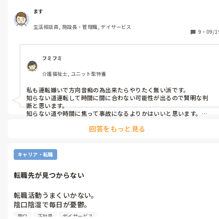
が、運転手に甘えてる他の職員と比べて…等を言われました。

また、他の職員も普通地図調べたりなどの行動するやろ等を陰で
ます
言ってました。

生活相談員, 施設長・管理職, デイサービス
その利用者とは２カ月位しか接点が無く、送迎も未だ入職して間
9
・
09/1
もなく利用者の名前などを覚えるのに必死だった時期でその2ヶ
月しか対面しておらず。他の職員はしっかりと対面しておりま
す。

フミフミ
地図も調べたりしての不安も伝えたのですが、言い訳過ぎたんで
介護福祉士, ユニット型特養
すかね。

間違って道に迷い送迎時間ロスも考え今回だけで次回からは大丈
私も運転嫌いで方向音痴の為出来たらやりたく無い派です。

夫とも申し出てたんですが。

知らない道運転して時間に間に合わない可能性が出るので賢明な判
転職先が決まれば即辞める。

断と思います。

しんどいです、この職場。
知らない道や時間に焦って事故になるよりかはいいと思います。

大丈夫！

回答をもっと見る
キャリア・転職
転職先が見つからない
転職活動うまくいかない。

陰口陰湿で毎日が憂鬱。

皆様は転職活動どうされてましたか?

陰口
正社員
デイサービス