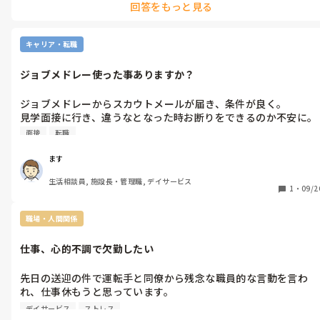
回答をもっと見る
した。
キャリア・転職
ジョブメドレー使った事ありますか？
ジョブメドレーからスカウトメールが届き、条件が良く。

見学面接に行き、違うなとなった時お断りをできるのか不安に。

ジョブメドレー使って転職した事ありますか？
面接
転職
ます
生活相談員, 施設長・管理職, デイサービス
1
・
09/2
職場・人間関係
仕事、心的不調で欠勤したい
先日の送迎の件で運転手と同僚から残念な職員的な言動を言わ
れ、仕事休もうと思っています。

同僚職員より経験年数や役職やってきたこともあり我慢の限界
デイサービス
ストレス
が。
