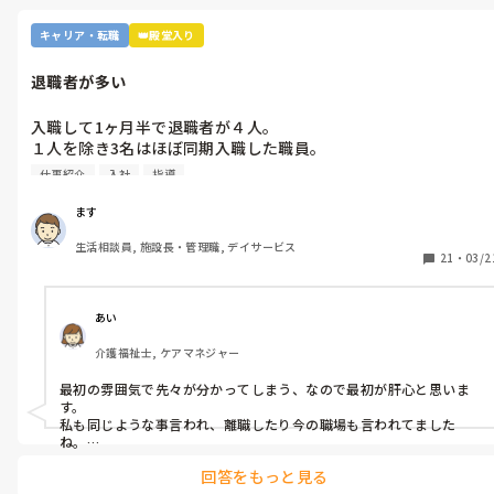
中。

紹介会社にも入職時の説明と異なる事も相談してるんですが話し
キャリア・転職
👑殿堂入り
にならず。

毎日、職場に行くのが憂鬱で嫌で涙が意思に反し出たりや身体が
退職者が多い
地面に吸い込まれる様な感覚の鬱症状が出始め。

紹介会社通しての就活は碌な施設が…。

入職して1ヶ月半で退職者が４人。

ハロワとか自身で見つけた職場は20年と５年以上続いてた。

１人を除き3名はほぼ同期入職した職員。

辞める理由は2名の職員の指導仕方。

仕事紹介
入社
指導
1回すれば分かるよね、メモ取らなかったの等を言われまだ1ヶ月
位で質問出来ない環境、それでは続かないですよね。

ます
自分も先に相談させて頂きましたが。

生活相談員, 施設長・管理職, デイサービス
２カ月前に退職願提出ですが、まだ試用期間1ヶ月半、試用期間
21
・
03/2
中に退職しようかと。

紹介会社には悪く感じますが、心的にしんどい。今日も何言われ
あい
介護福祉士, ケアマネジャー
最初の雰囲気で先々が分かってしまう、なので最初が肝心と思いま
す。

私も同じような事言われ、離職したり今の職場も言われてました
ね。

長い先々を考えたら、前に言ったよね！やメモ取ってよね！は、あ
回答をもっと見る
まり意味はないです。
