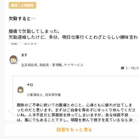
職場・人間関係
欠勤すると…
腹痛で欠勤してしまった。

欠勤連絡したけど、多分、明日仕事行くとわざとらしい嫌味言わ
れると思うと…電話に出た職員の受答えが。

欠勤
デイケア
頓服薬は服薬してて病院受診は様子見て行こうかと。

これって、職場の者からすると怠け者のズル休みって捉えられて
ます
ますかね？

生活相談員, 施設長・管理職, デイサービス
先週、親族の不幸あり２日連続半日出勤があり。

2
・
06/3
人手不足の為、欠勤すると迷惑かけるのは分かっているのです
チロ
介護福祉士, 従来型特養
親族のご不幸に続いての腹痛とのこと、心身ともに疲れが出てしま
ったのだと思います。まずはご自身を責めずにゆっくり休んでくださ
いね。人手不足だと罪悪感を持ってしまいますが、急な体調不良
は、誰にでもあることですし、頓服を飲んで様子を見ているなら決
してズル休みなどではありません。明日は　昨日はご迷惑をおかけ
回答をもっと見る
しました　と一言添えて、いつも通り業務をこなせば周囲の目も自然
と落ち着くはずですよ。