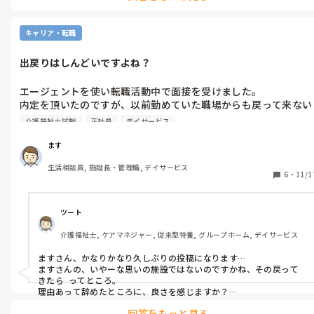
仮に新しいところに行っても何かしら 思うようにいかず、どこかを
妥協しながら勤めることになると思うのて、前々の会社について、ど
キャリア・転職
こが妥協できてどこが妥協できないか天秤にかけてみて、妥協できる
天秤の方が重かったら、前々の方に行かれてもいいんじゃないかな
出戻りはしんどいですよね？
と勝手になコメントになってしまってすいません。
エージェントを使い転職活動中で面接を受けました。

内定を頂いたのですが、以前勤めていた職場からも戻って来ない
とオファーがあり面接ではないのですが話しを聞いてきました。

介護福祉士試験
正社員
デイサービス
仕事内容は以前と同じにて職員もほぼ変わっていない、同僚だっ
た職員3名が施設長と転職活動しているのならと。

ます
前職では20年近く在籍し他事業所のケアマネさん達とも仲良くし
生活相談員, 施設長・管理職, デイサービス
て頂き戻って来たらまたよろしくとの声もかけられています。

6
・
11/1
一応、前職場には体験として１日行かせてもらってと伝えたので
すが…。

エージェントからの紹介先からほぼ内定も貰い、悩んでます。

ツート
エージェントからの紹介先での不安点が重度介護者が多く自分の
介護福祉士, ケアマネジャー, 従来型特養, グループホーム, デイサービス
身体状態で介護が出来るかなので。病気の後遺症があり病気前と
比較すると出来ないことは無いのですが少し時間がかかり、仕事
ますさん、かなりかなり久しぶりの投稿になります…

する上での問題は無いですが微々たる障害あり　

ますさんの、いやーな思いの施設ではないのですかね、その戻って
前職場は介護よりも相談員業務がメインで。

きたら  ってところ。

自分としては後者に行きたい感もあり。

理由あって辞めたところに、良さを感じますか？

これは 、何ともうしますか…

（人間関係や不満等があり退職して無く、病気理由にて。で。こ
回答をもっと見る
周りがどーこーは、正直意味がないのかなーと、、
