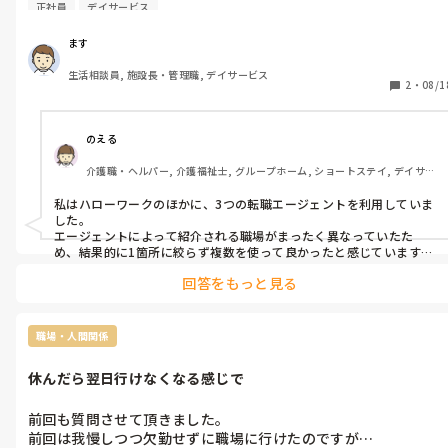
正社員
デイサービス
ます
生活相談員, 施設長・管理職, デイサービス
2
・
08/1
のえる
介護職・ヘルパー, 介護福祉士, グループホーム, ショートステイ, デイサー
ビス, デイケア・通所リハ, 訪問介護, 小規模多機能型居宅介護
私はハローワークのほかに、3つの転職エージェントを利用していま
した。

エージェントによって紹介される職場がまったく異なっていたた
め、結果的に1箇所に絞らず複数を使って良かったと感じています。

回答をもっと見る
同じ条件でお願いしても、こんなにも違う施設を紹介してもらえる
のかと驚きました。

やはり大切なのは、自分と相性の良いエージェントと一緒に仕事探
しを進めることだと思います。

職場・人間関係
自分の希望条件をしっかり伝えたうえで、紹介先に交渉してもらえ
休んだら翌日行けなくなる感じで
ると安心できますよね。

そのため、私は1箇所だけでなく、複数のエージェントを併用するこ
とをおすすめします。
前回も質問させて頂きました。

前回は我慢しつつ欠勤せずに職場に行けたのですが…
