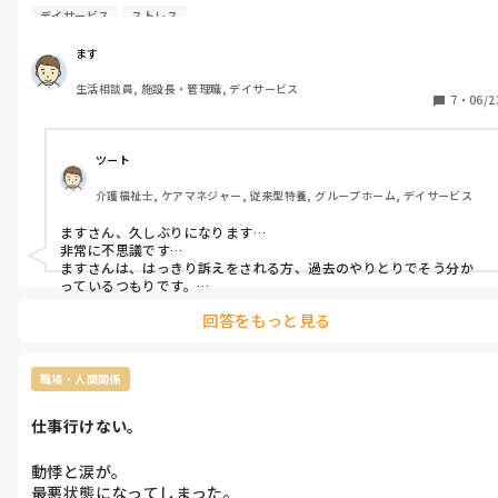
今朝起きて仕事に行かないといけないと思うとしんどく。

デイサービス
ストレス
週末に主任含む職員と話合いをしたのですが。

ます
生活相談員, 施設長・管理職, デイサービス
7
・
06/2
ツート
介護福祉士, ケアマネジャー, 従来型特養, グループホーム, デイサービス
ますさん、久しぶりになります…

非常に不思議です…

ますさんは、はっきり訴えをされる方、過去のやりとりでそう分か
っているつもりです。

なぜ、早く退職、転職の行動を取られないのか…

回答をもっと見る
かなり前から悩まれていますが…

転職にはエネルギーが要る、収入を途切れさせたくない…等など理由
はあると思います、、

もしやそんな退職しか誰が見てもない状況でも、その判断ができな
職場・人間関係
い程心の疲労困憊がすすんでるのか…とも思えます…

また、悪い意味でなく、ここで投稿する事で、慰めの言葉が（現実
仕事行けない。
と違い）もられる、ほれが心地よい、だから同じ内容の投稿をされ
ているのか、とも…もちろん、これはこれで大きな意味があるのです
が…

動悸と涙が。

ますさん、一番心配な疲労困憊で退職転職の意識が持てない程なの
最悪状態になってしまった。
