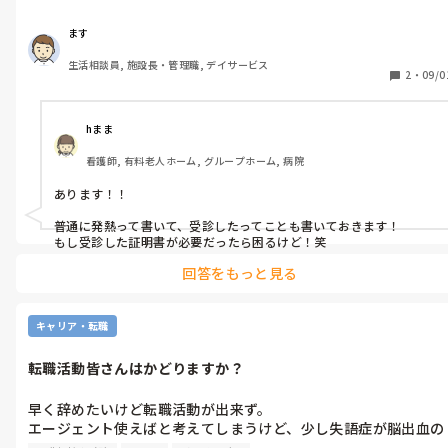
有給有るんですけど何故欠勤したか細かく書かなければならず。
ます
生活相談員, 施設長・管理職, デイサービス
2
・
09/0
hまま
看護師, 有料老人ホーム, グループホーム, 病院
あります！！

普通に発熱って書いて、受診したってことも書いておきます！

もし受診した証明書が必要だったら困るけど！笑
回答をもっと見る
キャリア・転職
転職活動皆さんはかどりますか？
早く辞めたいけど転職活動が出来ず。

エージェント使えばと考えてしまうけど、少し失語症が脳出血の
後遺症がありそれを話してしまうとそれを理由に断られること