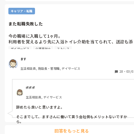
上に立つのは難しいですが、少なくともこの人ならやっていける、
と思える人が指導すべきですね。
キャリア・転職
また転職失敗した
今の職場に入職して1ヶ月。

利用者を覚えるより先に入浴トイレ介助を当てられて、送迎も添
乗１人で行って運転手が家知ってるからと出され１人運転送迎ま
デイサービス
介護福祉士
ストレス
で。

一回の説明だけで出来なければ覚えろよメモとってたよね、何で
ます
出来ないの?と。送迎１人は中々利用者宅は分かるのですが道順
生活相談員, 施設長・管理職, デイサービス
が覚えられず

28
・
03/0
しんどいです。

質問も同じ事を聞くと何回目？と云われ聞けない。

経験年数があると質問出来ないんですかね？

ポポポ
現職の前に人間関係と病気で心的に病んでしまい１年ちょいで転
生活相談員, デイサービス
職が有り。

エージェント紹介で入職、今、仕事行きたくないです。

辞めたら良いと思いますよ。

試用期間中で退職したい。退職希望は２か月前に伝える事と社内
規定ありなんですがもう辞めたいです。

そこまでして、ますさんに働いて貰う会社側もメリットないですか
エージェント紹介で決めたので辞め辛い。
ら。
回答をもっと見る