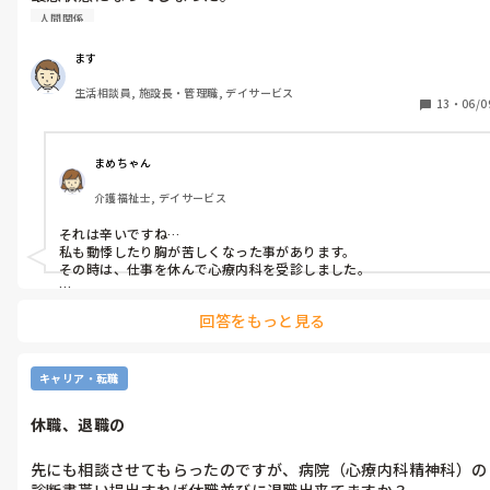
か、ここはどーなのかと気にかかります、もしそうなら、しっかりさ
れて下さい…退職のみ、です。１度と人生で今の所の我慢、勿体ない
人間関係
し、意味が全くありません。休職でなく退職されて下さい、、
ます
生活相談員, 施設長・管理職, デイサービス
13
・
06/0
まめちゃん
介護福祉士, デイサービス
それは辛いですね…

私も動悸したり胸が苦しくなった事があります。

その時は、仕事を休んで心療内科を受診しました。

無理して仕事に行っても、今以上に辛くなると思います。

回答をもっと見る
相談出来る人がいたら、お話してみてはどうでしょうか？

くれぐれも無理なさらないで下さい。
キャリア・転職
休職、退職の
先にも相談させてもらったのですが、病院（心療内科精神科）の
診断書貰い提出すれば休職並びに退職出来てますか？
