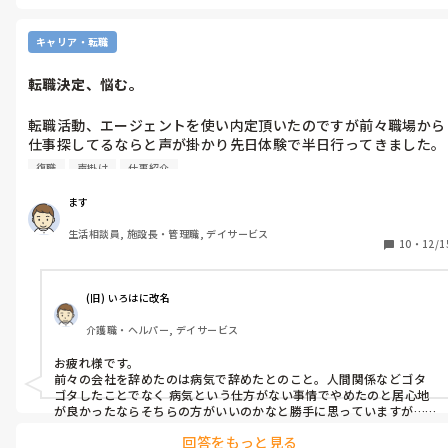
キャリア・転職
転職決定、悩む。
転職活動、エージェントを使い内定頂いたのですが前々職場から
仕事探してるならと声が掛かり先日体験で半日行ってきました。

勝手が分かっているので動きやすく、嫌で退職したのでは無く病
復職
声掛け
仕事紹介
気にて退職したので以前を知っている職員からは復職を声掛けら
れました。

ます
今、迷っています。

生活相談員, 施設長・管理職, デイサービス
エージェント紹介の施設も雰囲気は良く、内定承諾を2日後に出
10
・
12/1
さないと駄目で。

前々職場の事は退職した理由は伝えてるのですが体験をした事は
話しておらず。

(旧) いろはに改名
新しい施設で再出発するか知っている施設で再出発するか。

介護職・ヘルパー, デイサービス
デメリットが前々職場に復職すると管理者をしなければならず、
新しい職場は一から覚えないといけない。

お疲れ様です。

決めるのは自身ですが…。

前々の会社を辞めたのは病気で辞めたとのこと。人間関係などゴタ
タイムリミットが…。

ゴタしたことでなく 病気という仕方がない事情でやめたのと居心地
エージェント紹介の施設は今までに2カ所使い、入職してから違
が良かったならそちらの方がいいのかなと勝手に思っていますが…

うなとなって。

回答をもっと見る
ただそうなると管理者をしなければならなくて大変とのこと。
