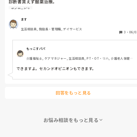
診断書貰えず服薬治療。

今日も出勤と思うと、動悸と涙が。

デイサービス
職場に逃げ場や話し相手が居なく。同性職員がいない。

ます
昨日受診した心療内科以外の精神科再度受診し診断書貰い休職し
生活相談員, 施設長・管理職, デイサービス
たい。

3
・
06/0
この同一月に同じ精神科受診違う医院で2回出来るのか？教えて
ください。
もっこすパパ
介護福祉士, ケアマネジャー, 生活相談員, PT・OT・リハ, 介護老人保健施
設, 病院, 訪問介護, 訪問看護
できますよ。セカンドオピニオンもできます。
回答をもっと見る
お悩み相談をもっと見る