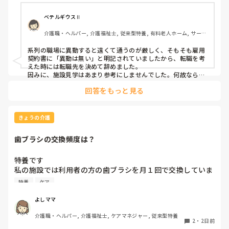
ベテルギウスⅡ
介護職・ヘルパー, 介護福祉士, 従来型特養, 有料老人ホーム, サービ
ス付き高齢者向け住宅, デイサービス, 初任者研修, 実務者研修, ユニ
ット型特養
系列の職場に異動すると遠くて通うのが厳しく、そもそも雇用
契約書に「異動は無い」と明記されていましたから、転職を考
えた時には転職先を決めて辞めました。

因みに、施設見学はあまり参考にしませんでした。何故なら、
短時間でほんの一部分しか見させてくれないので良し悪しは判
回答をもっと見る
断出来ないからです。職場の人間関係は働いてみないと分かり
ません。
きょうの介護
歯ブラシの交換頻度は？
特養です

私の施設では利用者の方の歯ブラシを月１回で交換していま
す、みなさんのところはどれくらいの頻度で交換されていま
特養
ケア
すか？
よしママ
介護職・ヘルパー, 介護福祉士, ケアマネジャー, 従来型特養
2
・
2日前