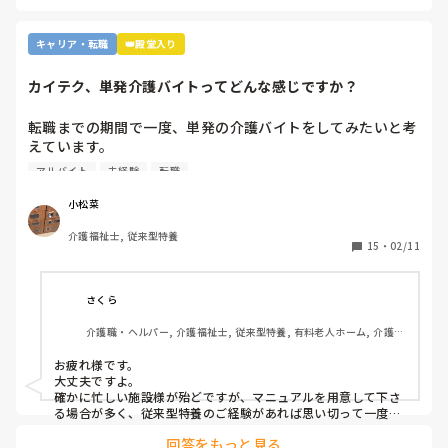
キャリア・転職
👑殿堂入り
カイテク、単発介護バイトってどんな感じですか？
転職までの期間で一度、単発の介護バイトをしてみたいと考
えています。

ですが単発バイトを求めてるってことはそれなりに忙しい施
アルバイト
未経験
転職
設…経験ない足手まといはダメか…？など考えてしまい、な
かなか踏み出せずにいます。

小松菜
介護福祉士, 従来型特養
もし経験ある方いらっしゃいましたら、どんな感じだったか
15
・
02/11
教えてください。
さくら
介護職・ヘルパー, 介護福祉士, 従来型特養, 有料老人ホーム, 介護老
人保健施設, グループホーム, デイサービス, 訪問介護, 初任者研修, 
実務者研修, ユニット型特養, 障害者支援施設
お疲れ様です。

大丈夫ですよ。

確かに忙しい施設様が殆どですが、マニュアルを用意して下さ
る場合が多く、従来型特養のご経験があれば思い切って一度働
かれる事をおすすめします。

回答をもっと見る
施設様のレビューが書かれているので、参考になさると良いか