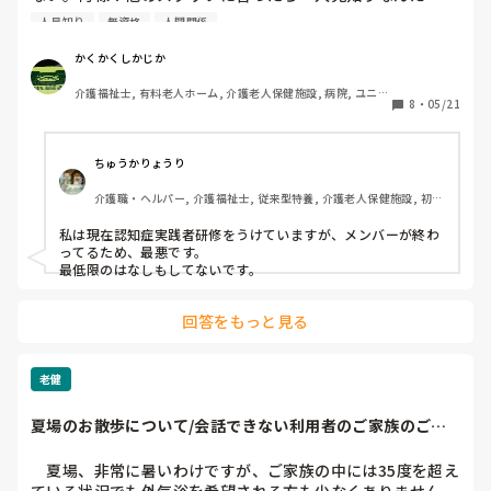
よ」、、、、はい？？？今日入職したんですよね？態度は御
人見知り
無資格
人間関係
局様？無資格で？もうすでに一緒に仕事したくない、、、。
かくかくしかじか
介護福祉士, 有料老人ホーム, 介護老人保健施設, 病院, ユニッ
8
・
05/21
ト型特養
ちゅうかりょうり
介護職・ヘルパー, 介護福祉士, 従来型特養, 介護老人保健施設, 初任
者研修, 実務者研修
私は現在認知症実践者研修をうけていますが、メンバーが終わ
ってるため、最悪です。

最低限のはなしもしてないです。
回答をもっと見る
老健
夏場のお散歩について/会話できない利用者のご家族のご希
望
　夏場、非常に暑いわけですが、ご家族の中には35度を超え