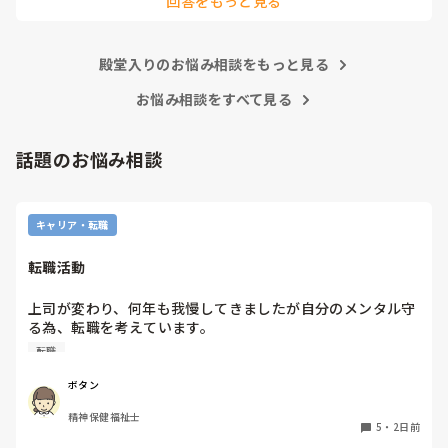
回答をもっと見る
ございました。

殿堂入りのお悩み相談をもっと見る
お悩み相談をすべて見る
話題のお悩み相談
キャリア・転職
転職活動
上司が変わり、何年も我慢してきましたが自分のメンタル守
る為、転職を考えています。

納得できる仕事に出会うまでの間

転職
①今の所で我慢する

②系列の他職場に移動する

ボタン
皆さんならどうしますか？

精神保健福祉士
5
・
2日前