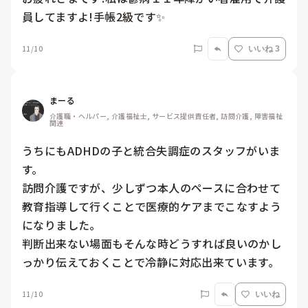
員してますよ!手帳2級です✨
11/10
いいね 3
まーる
介護職・ヘルパー, 介護福祉士, サービス提供責任者, 訪問介護, 障害福祉
関連
うちにもADHDの子と統合失調症のスタッフがいま
す。

訪問介護ですが、少しずつ本人のペースに合わせて
教育指導して行くことで医療的ケアまでこなすよう
になりました。

判断出来ない場面もそんな時どうすれば良いのかし
っかり伝えておくことで冷静に対応出来ています。
11/10
いいね