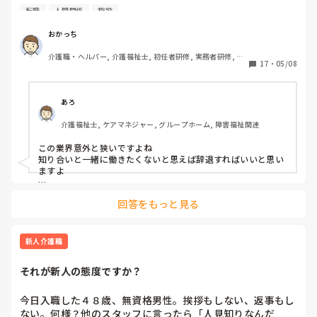
転職
人間関係
施設
現在、転職活動しているのですが、希望は特養で探していま
す。いくつか面接しているのですが、先日面接して内定はい
おかっち
ただきました。あとは給与面などの提示で返答するとなって
介護職・ヘルパー, 介護福祉士, 初任者研修, 実務者研修, ユ
います。その施設は特養以外にも老健、グループホーム、有
17
・
05/08
ニット型特養
料、病院、保育、専門学校、など全てを経営していて面接の
中でも最初は特養で1年後くらいから他施設も経験してもら
ってリーダーなど役職を任せたいと言われました。(現在は
あろ
リーダー)

介護福祉士, ケアマネジャー, グループホーム, 障害福祉関連
特養以外経験がなく、他施設に不安がある。良い話をいただ
この業界意外と狭いですよね

いたが悩んでます。また、その施設に元同僚もいてあまり良
知り合いと一緒に働きたくないと思えば辞退すればいいと思い
い印象がないので・・・。

ますよ

他にも、その施設の介護主任(現施設でお手伝いしたことが
仕事内容は箱が違うだけでどこ行っても変わらないです

ある)と現施設の施設長も知り合い。

回答をもっと見る
ユニット系ですと苦手な利用者がいると、変わってくれる職員
がいないくらいでしょうか

従来系ですと苦手な利用者がいても変わってくれたり、たくさ
皆さんの意見をお聞かせください。
んいるうちの1人の利用者になるので存在が薄れます
新人介護職
それが新人の態度ですか？
今日入職した４８歳、無資格男性。挨拶もしない、返事もし
ない。何様？他のスタッフに言ったら「人見知りなんだ