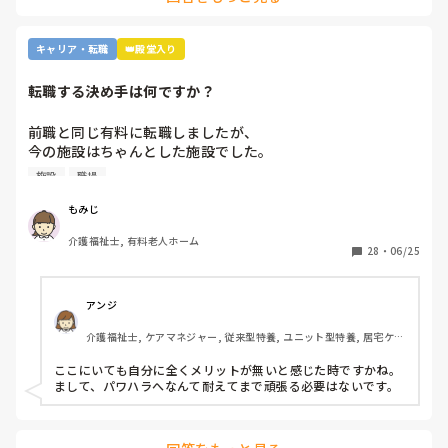
と思います。
キャリア・転職
👑殿堂入り
転職する決め手は何ですか？
前職と同じ有料に転職しましたが、

今の施設はちゃんとした施設でした。

施設
職場
前職は施設長にパワハラを受けて

いつもご機嫌を伺うみたいなとこが

もみじ
あり、機嫌が悪いと理不尽に叱られる

介護福祉士, 有料老人ホーム
みたいなとこがあり凹んだりしてました。

28
・
06/25
6月入社して最初は違い過ぎる事ばかりで

戸惑い、仕事を覚えるのが大変でしたが、

アンジ
介護の仕事だけに集中出来る今の職場は

介護福祉士, ケアマネジャー, 従来型特養, ユニット型特養, 居宅ケア
有難いなと感謝しています。

マネ
ここにいても自分に全くメリットが無いと感じた時ですかね。

皆さんの転職する決め手は何ですか？

まして、パワハラへなんて耐えてまで頑張る必要はないです。
あとこの場を借りてお礼を言わせて下さい。

以前アドバイス頂いた方本当にありがとう
