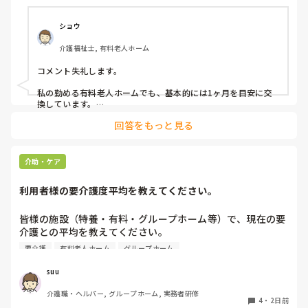
ショウ
介護福祉士, 有料老人ホーム
コメント失礼します。

私の勤める有料老人ホームでも、基本的には1ヶ月を目安に交
換しています。

ただ、施設柄お元気な方も多く、ある程度自立されている方に
回答をもっと見る
関してはご本人のペースにお任せしています。

また、中には経済的な理由で頻繁な購入が難しい方もいらっし
ゃるため、状態を見つつ交換間隔を少し長めにするなど、個別
介助・ケア
の事情に合わせて柔軟に対応しています。

利用者様の要介護度平均を教えてください。
他の施設での対応も気になりますね。参考になれば幸いです。
皆様の施設（特養・有料・グループホーム等）で、現在の要
介護との平均を教えてください。

要介護
有料老人ホーム
グループホーム
できましたら、規模を添えて頂ければありがたいです。
suu
介護職・ヘルパー, グループホーム, 実務者研修
4
・
2日前