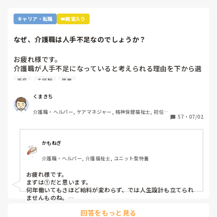
キャリア・転職
👑殿堂入り
なぜ、介護職は人手不足なのでしょうか？
お疲れ様です。

介護職が人手不足になっていると考えられる理由を下から選
んで下さい

新卒
未経験
残業
①給与が低いから。

②利用者に叩かれるなど危険があるから。

くまきち
③他業種に転職できるスキルがつかなさそうだから。

介護職・ヘルパー, ケアマネジャー, 精神保健福祉士, 初任者
④職場の立地が悪いところが多いから。

57
・
07/02
研修, 実務者研修, 障害福祉関連, 障害者支援施設, 社会福祉
⑤報酬が国次第だから。

士
⑥施設を作りすぎているから。

⑦時間外労働が多いから。

かもねぎ
⑧介護の業界人が綺麗事しか言わないから。

介護職・ヘルパー, 介護福祉士, ユニット型特養
⑨人がいないのに新卒を優遇するから。

⑩未経験可の求人しかないから。

お疲れ様です。

11マネジメント層がまともでないから。

まずは①だと思います。

12その他

何年働いてもさほど給料が変わらず、では人生設計も立てられ
ませんものね。

特に若い方の選択肢からは、まず外れてしまう…
回答をもっと見る