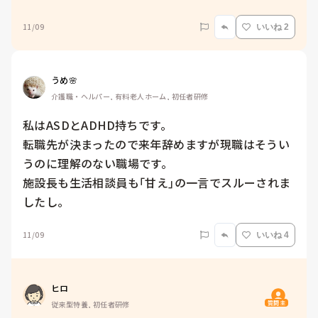
11/09
いいね 2
うめ🌸
介護職・ヘルパー, 有料老人ホーム, 初任者研修
私はASDとADHD持ちです。

転職先が決まったので来年辞めますが現職はそうい
うのに理解のない職場です。

施設長も生活相談員も｢甘え｣の一言でスルーされま
したし。
11/09
いいね 4
ヒロ
質問主
従来型特養, 初任者研修