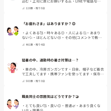
込む
・
上司に直にお願いする🙇
・
LINEや電話など
で申請する
・
その他（コメントで教えてください）
120
票・
残り5日
「お疲れさま」はありますか？😊
・
よくある🥰
・
時々ある😊
・
人による🤔
・
あまり
ない💦
・
ほとんどない😢
・
その他(コメントで教え
てください)
461
票・
残り4日
猛暑の中、通勤時の暑さ対策は…？
・
車の中、冷房ガンガンです
・
日傘、帽子など着衣
で工夫してます
・
携帯ファンを使ってます
・
保冷剤
を持ち運んでいます
・
特に暑さ対策はしていませ
503
票・
残り3日
ん
・
その他（コメントで教えて下さい）
職員同士の雰囲気はどうですか？🤝
・
とても良い🥰
・
良い😊
・
普通🌿
・
あまり良くな
い💭
・
険悪😢