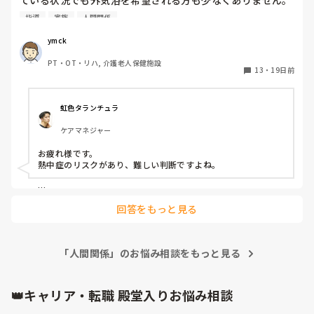
ている状況でも外気浴を希望される方も少なくありません。
ご本人のご希望があるならば、まだ検討もさせていただける
指導
家族
人間関係
のですが、コミュニケーション不可のレベルの方をご家族の
ご要望だけでOKを出すかどうかは迷うことが多いです。

ymck
　行政からは30度を超える日は屋外での活動は控えるように
PT・OT・リハ, 介護老人保健施設
指導されています。施設としても、身体的なご負担も含め総
13
・
19日前
合的に判断すると、原則お控えいただく方針ではあります。
しかし、その旨をお伝えしても「大丈夫だから」と強い態度
で押し切られることも少なくありません。

虹色タランチュラ
　夏場、猛暑日のご家族対応の散歩について、皆さんの施設
ケアマネジャー
ではどうされていますか？
お疲れ様です。

熱中症のリスクがあり、難しい判断ですよね。

帽子かぶる　水分携行する　時間帯や外気浴の所要時間を決め
回答をもっと見る
る　保冷剤クビに巻く　などの対応して、ルールの範囲内で行
けば良いのかなとも思います
「人間関係」のお悩み相談をもっと見る
👑キャリア・転職 殿堂入りお悩み相談