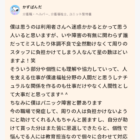
かずぱんだ
介護職・ヘルパー, 介護福祉士, ユニット型特養
僕は思うのは利用者さんへ迷惑かかるとかって思う
人いると思いますが、いや障害の有無に関わらず誰
だってミスしたり体調不良で全然動けなくて周りの
スタッフに負担かけてしまう人なんて星の数ほどい
ますよ！笑

そういう部分や個性にも理解や協力していって、人
を支える仕事が僕達福祉分野の人間だと思うしナチ
ュラルな関係を作るのも仕事だけやなく人間性とし
て大事だと思ってます^ ^

ちなみに僕はパニック障害と鬱あります

今の職場で発症して、周りの人は負担かけないよう
にと助けてくれる人もちゃんと居ますし、自分が助
けて貰った分はまた皆に恩返しできたらと、個性で
悩んでる人には教育担当なので個々に合わせて対応