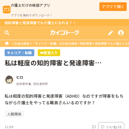
介護士
だけの相談アプリ
アプリで開く
アプリを無料でダウンロード！
知的障害と発達障害でも介護士になれる？！
お悩み相談
「キャリア・転職」のお悩み相談
知的障害と発達障害でも介護士にな
キャリア・転職
👑殿堂入り
私は軽度の知的障害と発達障害
（ADHD）なのですが障害をもちながら
介護...
ヒロ
従来型特養, 初任者研修
私は軽度の知的障害と発達障害（ADHD）なのですが障害をもち
ながら介護士をやってる職員さんいるのですか？
人間関係
11/09
いいね 11