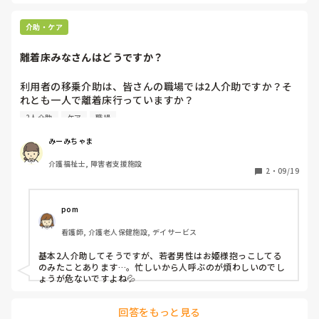
できる事は、トランスとかなれていったらどんどんやってい
って場数を踏んでやって慣れて行って積極的にやって行って
介助・ケア
構いません。そしてなるべく早めに指導者として回ってほし
んいんですよ。

離着床みなさんはどうですか？
と言われた。しかし前の施設とちん巻きなどやり方が違いす
利用者の移乗介助は、皆さんの職場では2人介助ですか？そ
ぎで、全く慣れない。トランスも、前の老健では、7割型、
れとも一人で離着床行っていますか？

全介助、3割型、一部介助。肩麻痺、全身麻痺も筋肉が垂れ
以前働いていた老健では、ほとんど１人での離着床でした。
下がってしまった重度の麻痺。

2人介助
ケア
職場
拘縮のある経管栄養の方たちも、軽ければお姫様抱っこして
おろしてました。今考えると危険でしかありません(^o^;)
普通の片麻痺、拘縮もいたが、全介助だったので一部介助が
みーみちゃま
全く慣れない。ましてや麻痺の方は、意思疎通が1人もいな
介護福祉士, 障害者支援施設
かったしなー。

2
・
09/19
しかし、今の利用者の方達は、体重ありすぎでございます。
パッド交換の時は、2人介助入りますが、1人トランスもあり
pom
ますね。勿論できる時はできますが、まだなれません。因み
看護師, 介護老人保健施設, デイサービス
に、立つ気がない片麻痺の利用者、体重ありすぎ。体も大き
い。

基本2人介助してそうですが、若者男性はお姫様抱っこしてる
のみたことあります…。忙しいから人呼ぶのが煩わしいのでし
けど、以前の老健では、未経験、無資格でも、2週間くらい
ょうが危ないですよね💦
したら飲水介助とかさせていたけど。その未経験の人が、有
給ついて6カ月と言ってたから、この違いって何なんだろ
回答をもっと見る
う。ケアしたいと思わないのかな。
