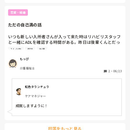
この前、パッド交換に入った時、一緒に入った先輩が、体操
恋愛・結婚
を回さないといけなかったので、側にいる未経験、無資格の
人に、あっ、お願いできますか、トランスのヘルプと頼みま
ただの自己満の話
した。そしたら、あっ、私、そういう事は全く無理ですと言
われました。他の先輩を連れてきてくれてヘルプしてもらい
いつも新しい入所者さんが入って来た時はリハビリスタッフ
ました。

と一緒にADLを確認する時間がある。昨日は後輩くんとだっ
たから話せる機会ができて🫪

えっ、有給発生していて6カ月経ってるのに、まだ何も教え
2人介助
面談
後輩
一通りADL確認し終わってそれぞれの仕事に戻ろうとした
てもらってないの？とこころの中で思いました。そのスタッ
時、👦🏻「○○さん、担当でしたよね？最近どうですか？」
もっぴ
フを見ていても、ナースの方とか、積極的に指示を出して行
と。フロア内では2人介助で移乗してるから（身長180㎝近
かない。やってるのは、ほぼ洗い物だの、見守り、洗濯、デ
介護福祉士
くあって片麻痺）👧🏻「もう、1人介助で移乗してます？」
イサービスなので記録。

2
・
06/23
って聞いて、さすが男子！1人介助で移乗してるらしく。
👧🏻「そろそろ更衣始めようかなとは思ってます」って話し
えっ、えっ、えっとしか思いません。その人も非常勤だけど
たりして。近々家族さんとの話し合いもあるから、👦🏻「今
虹色タランチュラ
ね。非常勤、無資格でもやってる人はやってる。この違いっ
度面談ですもんね。出られますか？」👧🏻「その日、夜勤で
てなんなんだろうね。どれくらい経つとやらせてもらえるん
ケアマネジャー
誰かに頼もうと思ってます」👦🏻「またなんかあれば（もっ
だろうね。

ぴさんに）聞きますし、（僕にも）聞いて下さい」って言っ
成就しますように！
てくれて。

私が、指導者に回れとか、ていうか入って1カ月経とうとし
このやり取りをした夕方に、話してた入所者さんがちょうど
てるが、トランスパッド交換、まだ9カ月弱、男性3カ月しか
おっと！？っという行動をして、後輩くんにこういうことが
経験なし、トランスも9カ月だし、果たして慣れていくのか
あってこういう対応に変えましたっていう報告をして、その
不安ですね、それにトランスとパッド交換を勉強して欲しい
回答をもっと見る