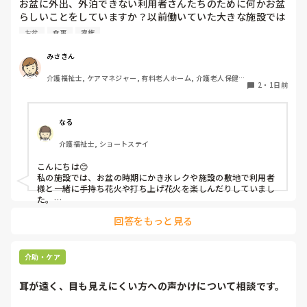
お盆に外出、外泊できない利用者さんたちのために何かお盆
らしいことをしていますか？以前働いていた大きな施設では
実際に住職さんを呼びご焼香できるようにそれ用のスペース
お盆
食事
家族
を毎年設けていました。それ以外は、食事内容が変わる、家
族が面会に来る…などでした。お盆まであと少しです。何か
みさきん
していることがあればぜひシェアよろしくお願いします。
介護福祉士, ケアマネジャー, 有料老人ホーム, 介護老人保健施
2
・
1日前
設, グループホーム, 病院
なる
介護福祉士, ショートステイ
こんにちは😊

私の施設では、お盆の時期にかき氷レクや施設の敷地で利用者
様と一緒に手持ち花火や打ち上げ花火を楽しんだりしていまし
た。

みさきんさんの住職さんを呼んでご焼香できる機会があるのは
回答をもっと見る
利用者様にとっても良い経験にもなりますね！
介助・ケア
耳が遠く、目も見えにくい方への声かけについて相談です。