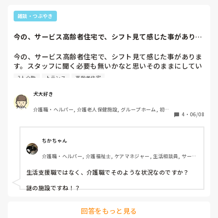
雑談・つぶやき
今の、サービス高齢者住宅で、シフト見て感じた事がありま
す。スタッフに聞...
今の、サービス高齢者住宅で、シフト見て感じた事がありま
す。スタッフに聞く必要も無いかなと思いそのままにしてい
ます。派遣社員がいません。非常勤と常勤だけです。私も面
2人介助
トランス
高齢者住宅
接で即決採用だったのですが、今かなり面接に来られてい
て、今までの中でかなり恵まれていて、未経験、無資格と新
犬大好き
卒含めて10名程面接しました。しかしその10名が保留とな
介護職・ヘルパー, 介護老人保健施設, グループホーム, 初任
っていて、まだ連絡していないんですよ。だから非常勤でも
4
・
06/08
者研修
いいですか？と言われ、条件によりますと言う事で、条件を
聞いて、納得しました。しかし常勤採用されました。常勤希
望でしたし。

ちかちゃん
介護職・ヘルパー, 介護福祉士, ケアマネジャー, 生活相談員, サービ
私が、面接した時もと、無資格。未経験の先輩がいて、まだ
ス提供責任者, 施設長・管理職, 有料老人ホーム, サービス付き高齢
トランスとかパッド交換もやらせていません、3名未経験が
者向け住宅, グループホーム, デイサービス, デイケア・通所リハ, 介
生活支援職ではなく、介護職でそのような状況なのですか？

いますが、1名かな、先に入ったとは言え。まだ全く、トラ
護事務, 小規模多機能型居宅介護
ンスとか入浴介助とか教えていないので。まー雑用って言っ
謎の施設ですね！？
たら変だけど補助的な物ですね。まだちょっとって感じなの
で。

回答をもっと見る