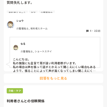
質問失礼します。

耳が遠く、目もあまり見えていない利用者様への声かけにつ
有料老人ホーム
ケア
介護福祉士
いて質問です。

現在、私は「大きな声で、ゆっくり耳元でお話しする」とい
ショウ
う方法で対応しています。

介護福祉士, 有料老人ホーム
聞き取れると安心していただける方なので何とか理解しても
4
・
2日前
らっているのですが、毎日のことなのでかなり喉に負担がか
かり、痛めてしまうことがあります。

なる
みなさんの職場で、このような方と関わる際に工夫している
介護福祉士, ショートステイ
ことや、喉に負担をかけずに意思疎通ができる良い方法など
があればぜひ教えていただきたいです。

こんにちは。

私の施設にも全盲で耳が遠い利用者様がいます。

よろしくお願いします。
私の場合は声を張って話すとかえって聞こえにくい場合もある
ようで、張ることによって声が高くなってしまい聞こえにくい
のだと思います。その為少しトーンを落とし話しかけるように
回答をもっと見る
しています。

なかなか対応が難しいですよね💦
介助・ケア
利用者さんとの信頼関係