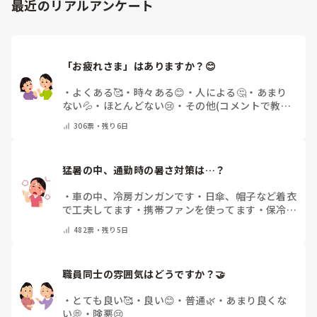
最近のリアルアンケート
「お疲れさま」はありますか？😊
・
よくある🥰
・
時々ある😊
・
人による🤔
・
あまり
ない💦
・
ほとんどない😢
・
その他(コメントで教え
てください)
306
票・
残り6日
猛暑の中、通勤時の暑さ対策は…？
・
車の中、冷房ガンガンです
・
日傘、帽子など着衣
で工夫してます
・
携帯ファンを使ってます
・
保冷剤
を持ち運んでいます
・
特に暑さ対策はしていませ
482
票・
残り5日
ん
・
その他（コメントで教えて下さい）
職員同士の雰囲気はどうですか？🤝
・
とても良い🥰
・
良い😊
・
普通🌿
・
あまり良くな
い💭
・
険悪😢