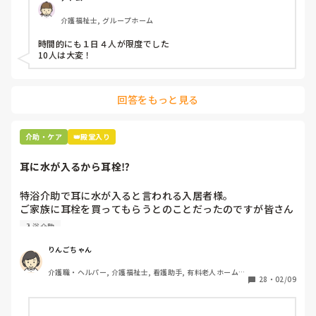
介護福祉士, グループホーム
時間的にも１日４人が限度でした

10人は大変！
回答をもっと見る
介助・ケア
👑殿堂入り
耳に水が入るから耳栓⁉︎
特浴介助で耳に水が入ると言われる入居者様。

ご家族に耳栓を買ってもらうとのことだったのですが皆さん
どう思われますか？

入浴介助
まずは水が入らないように介助を工夫するのが先なのではと
思ったのですがパートなためあまり強く言えず…

りんごちゃん
また洗髪後どうやら耳を拭いてない様子。あとから耳を拭い
介護職・ヘルパー, 介護福祉士, 看護助手, 有料老人ホーム, 
て欲しいと言われて拭くととても汚いのですが、耳栓よりも
28
・
02/09
サービス付き高齢者向け住宅, 病院, 初任者研修, 実務者研
まず耳拭くのが先なのではと…

修, ユニット型特養
耳栓の管理も大変だと思いますし（衛生的に消毒なども必要