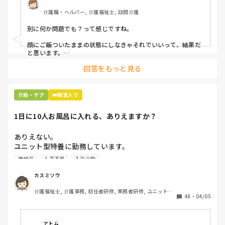
介護職・ヘルパー, 介護福祉士, 訪問介護
別に何か問題でも？って感じですね。

顔にご飯ついたままの状態にしなきゃそれでいいって、結果だ
と思います。

回答をもっと見る
私お風呂専属でバイトしてるんですけど、お風呂の時に顔にカ
レーつけた人とかいますもん。

あーやってくれなかったんだなって。スプーンでぬぐったりそ
介助・ケア
👑殿堂入り
んなことすら、やらないのかね、酷いスタッフとか思いなが
ら。

1日に10人お風呂に入れる、ありえますか？
机上の空論、理想論、いちいち腹立ててもしょうがない。
ありえない。

ユニット型特養に勤務しています。

人手不足で入浴のない日があるため、今度1日に10人入れて
機械浴
人手不足
入浴介助
下さいとリーダーから言われました。

午前中に5人、午後から1人助っ人つけるので5人入れて下さ
カスミソウ
いとのことです。

介護福祉士, 介護事務, 初任者研修, 実務者研修, ユニット型
ここはほぼ全員寝たきりの方ですよ。ありえますか？

48
・
04/05
特養
アトム