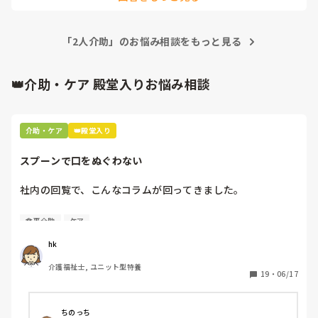
日は終了。

と、主任に言われたばかりです。

今日もその入所者さんのことで話したいことはあったんだけ
ど、新規の入居者さんの対応で忙しくて話す暇なくて。今日
苦手って認めてるわいって思いましたね、

は話せず終わりかななんて思った仕事が終わる10分前に、昨
「2人介助」のお悩み相談をもっと見る
日一緒にADL確認した入所者さんのことで話しかけて来てく
わかってると思うけど、場数踏むしかないからと言われて、
れて。でも、ほんとは看護師に聞きたかったみたいだけど、
そうですよねとしか答えられませんでした。

👑介助・ケア 殿堂入りお悩み相談
ちょうどその場に看護師いなかったから私に話しかけただけ
だったけど、それでも嬉しかった🥺

以前の老健でも、トランス、パッド交換は、下手くそと言わ
れていたので。

後輩くんとは、ていうかリハビリスタッフの人ほとんどと仕
介助・ケア
👑殿堂入り
事の話でしか話すことないから、後輩くんとプライベートの
頭では、わかってるんだよなー。トランスもパッド交換も
話ができたり、ご飯に行ったり、インスタフォローし合って
ね。

スプーンで口をぬぐわない
る後輩ちゃんがうらやましい😭まあ、同期っていうのが一番
大きいんだろうな。例の後輩ちゃんだから余計そういう感情
しかし、無資格、未経験ってこんなに差がでるの？6カ月経
社内の回覧で、こんなコラムが回ってきました。

を抱いてしまう。
ってるのに、トランスやらせてもらってない、パッド交換で
きないとか、どうなんだろ。今の施設。よくわかりません。
[スプーンで口をぬぐわない]

食事介助
ケア
自分やっちゃってるなと思いました。

hk
皆さんはどうですか⁇
介護福祉士, ユニット型特養
19
・
06/17
ちのっち