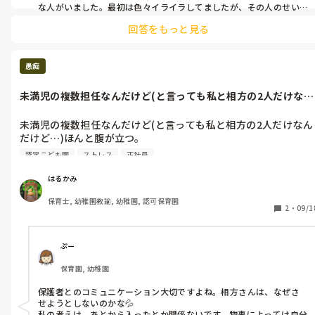
まだまだ保育園・幼稚園はブラックなところが多々あるので、私も
く。

な人がいました。最初は色々イライラしてましたが、その人のせい
日々もっと保育士の大変さが国に伝わって改善されることを願って
でコッチが精神的に参ってしまうと、子どもたちに伝わってしまう
そしてこの人敬語使えないのかってくらいタメ口で話してきてほ
仕事しています。。
回答をもっと見る
ので、受け流すようにしました。

んと気分悪い。複数担任だから表向きだけでも普通に接しなくて
時間はかかりましたが、大分楽になりましたよ。

はと思うけど…限界に達して無理な状態。月曜日からまた顔合わ
せなくてはと思うだけで、嫌で仕方ない。
保育士といえど人間。聖人君子ではありません。はるかみさんが楽
愚痴
しく保育出来る方法が見つかる事を願ってます。

未満児の複数担任なんだけど(と言っても私と相方の2人だけなん
だけど…)...
未満児の複数担任なんだけど(と言っても私と相方の2人だけなん
だけど…)ほんと腹が立つ。

その相方が全て 良いとこ取りする。自分がやってない(私がやっ
認定こども園
ストレス
正社員
た)事をあたかも自分がやったかの様に保護者に話する。

朝と帰りの保護者対応 私にはさせようとせず、相方がする。おか
はるかみ
げで私は全く保護者とコミニケーションが取れてない。私が後に
保育士, 幼稚園教諭, 幼稚園, 認可保育園
入った園だから遠慮してたけど…一緒に仕事しなくてはいけない
2
・
09/1
からあれこれ言わず円満に過ごしてだけど…流石にこの良いとこ
取りはそろそろ我慢の限界かな。
ぷー
保育園, 幼稚園
保護者とのコミュニケーション大切ですよね。相方さんは、なぜさ
せようとしないのかな💦

私の考えは、あとから入ったとか関係ないです。物事によっては自分