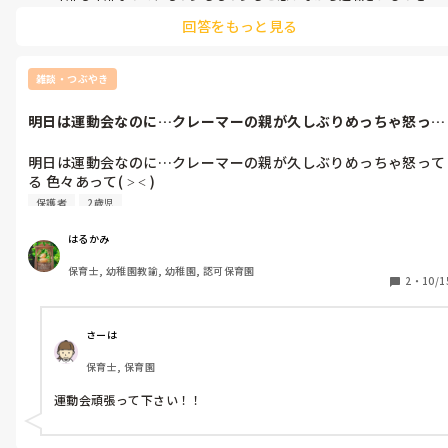
ひたすら待つのみですかね…
上からはお咎めなし。

回答をもっと見る
・出した物は出しっぱなしで、片付けない

(年齢的なもので忘れるのか、替えたオムツもそのまま放置)

・いちいち 保育に口出ししたり求めていないのに参加してきて
雑談・つぶやき
見を言う(なんも実績ないのに)

・そして保育中に勝手におもちゃを出したりして、自分勝手な事
明日は運動会なのに…クレーマーの親が久しぶりめっちゃ怒って
をする。

る 色々あっ...
・私と後輩で仕事を分担してやりやすくしているのに、勝手に入
明日は運動会なのに…クレーマーの親が久しぶりめっちゃ怒って
って来てしたい事だけしてそれも中途半端で辞めたり、その日そ
る 色々あって( ˃ ˂ )

の日でする事が変わり振り回されている。結局自分のしたい事だ
こっちが病んでしまう💦
けをする)

保護者
2歳児
・あれ取って来てとか私達を使う(最近私が聞かない振りをする
で後輩にばかり言う。ので後輩にしなくていいと言ってる。)

はるかみ
保育士, 幼稚園教諭, 幼稚園, 認可保育園
正直言うと全くの戦力外 それどころ掻き乱すお荷物。

2
・
10/1
動きも遅く全く使えない。だけど自分はよく動くと自分で言う。

酷い事を言うようだけど、時給千円分もない給料泥棒って感じ
で…毎日一緒に居るだけでイライラさせられて。

さーは
この人 元卒園児の祖母で園長から声かけられて働いてる。だか
保育士, 保育園
園長にも副園長にも言えなく。(話が達者だから副園長のお気に
り)

運動会頑張って下さい！！
  自分の潮時って分からないのかな…この人。
