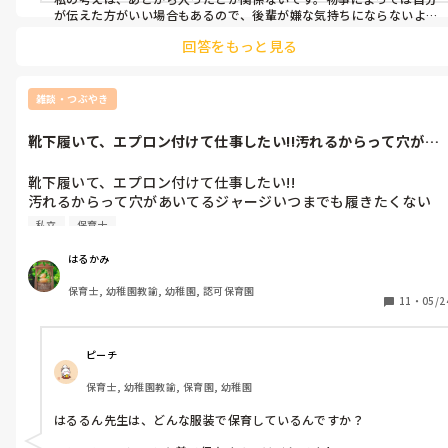
が伝えた方がいい場合もあるので、後輩が嫌な気持ちにならないよ
うに説明してます。またこういう風に伝えてねと事前に打ち合わせも
回答をもっと見る
することもあります。

相方は、自分をよく見せたいのでしょうね。。相方の性格次第です
が保護者対応をさせてほしいことを伝えてみてもいいのかなと思い
ます。我慢することないです。当たり前の事を言うのですから。ただ
雑談・つぶやき
2人担任だから言ったことで亀裂？悪い方向にいかないといいですけ
ど、、
靴下履いて、エプロン付けて仕事したい!!汚れるからって穴があ
いてるジャ...
靴下履いて、エプロン付けて仕事したい!!

汚れるからって穴があいてるジャージいつまでも履きたくない
し、ヨレヨレのTシャツ着るのもイヤ!!

私立
保育士
ディズニー大好きなのに…キャラクターモノは全てダメって昭和
初期か!!

はるかみ
毎日化粧だってして行く…ノーメイクは嫌だ!!

保育士, 幼稚園教諭, 幼稚園, 認可保育園
女 捨てたくない!!

11
・
05/2
やっぱり 今の職場は我慢しなきゃいけない事ばかり…

自分には合わない!!
ピーチ
保育士, 幼稚園教諭, 保育園, 幼稚園
はるるん先生は、どんな服装で保育しているんですか？
