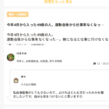
回答をもっと見る
職場・人間関係
今年4月から入った49歳の人。運動会後から仕事来なくなっ
た…。朝になる...
今年4月から入った49歳の人。

運動会後から仕事来なくなった…。朝になると仕事に行けなくな
るとか、鬱っぽいんだけど、皆から総スカンになったのはこの人
鬱
ストレス
幼稚園教諭
が原因なんだけどな。

こっちが 鬱になりかけたほど、この人が原因で嫌な思いも沢山し
はるかみ
たし…本当になんだかなー。

保育士, 幼稚園教諭, 幼稚園, 認可保育園
色んな人が居るなって思わなきゃいけないのかな。
11
・
10/1
奈々
その他の職種
私自身経験がとても少ないので、よければどんな方だったのかお聞
きしたいです。自分も気をつけないとと思います😣