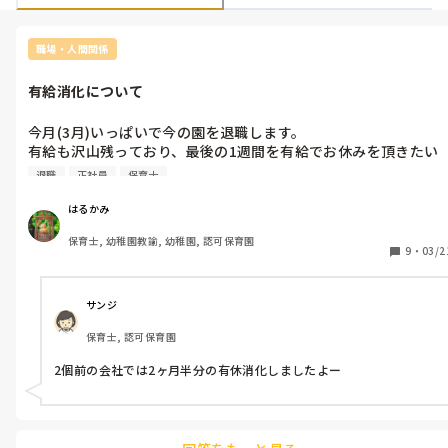
職場・人間関係
有給消化について
今月(3月)いっぱいで今の園を退職します。

有給も沢山残っており、最後の1週間を有給でお休みを頂きたい
と園に言った所 今まで辞めていった人は有給消化とかしてない
退職
正社員
保育士
前例がないとか言われました。

前例も何も園がそれを認めてこなかったから前例がないだけ
はるかみ
で…。

保育士, 幼稚園教諭, 幼稚園, 認可保育園
因みに今年度は病気(コロナ)で5日間有給 キャリアアップ研修を
9
・
03/2
受ける為に2日有給取れただけです。

勤めている園は幼稚園型の認定こども園です。なので終業式の後
は春休み(預かり保育)になります。

サンジ
なので普段より子どもの数は減るし、卒園児は殆ど登園しませ
保育士, 認可保育園
ん。

なので終業式まで仕事して区切りよく、春休み(預かり保育)から
2個前の会社では2ヶ月半分の有休消化しましたよー
の最後の1週間 お休みを頂きたいとお願いしたのに、先生(私)は
未満児の担任だからそんなのは関係ない、31日まで仕事に来るの
がケジメとか 訳分からない事言われ 園の勝手な言い分にイライ
ラしています。
