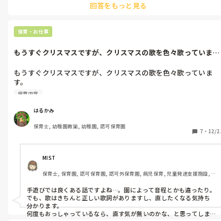
回答をもっと見る
保育・お仕事
もうすぐクリスマスですが、クリスマスの歌を色々歌っていま
す。その中の1...
もうすぐクリスマスですが、クリスマスの歌を色々歌っていま
す。

その中の1つ あわてんぼうのサンタクロースは 皆お気に入りで
保育内容
す。

が、4番の歌詞で ♪もいちどくるよと かえってく♪

はるかみ
を ♪もいちどくるよと かえったよ♪と歌う我が園。

保育士, 幼稚園教諭, 幼稚園, 認可保育園
何度も  かえってく ですよね!!って言っても かえったよ が歌い慣
7
・
12/2
れてるのか 直そうとしません。

子ども達も 間違った方で覚えています。

気になって仕方ない私ですが、いちいち気になる私の方が間違っ
MIST
てるのかな…と思う事もあり。

保育士, 保育園, 認可保育園, 認可外保育園, 病児保育, 児童発達支援施設, 
毎日この歌を歌う度にモヤモヤしてます。
小規模認可保育園
手遊びでは良くある話ですよね…。園によって音程とかも違ったり。

でも、歌はきちんと正しい歌詞がありますし、直したくなる気持ち
分かります。

何度もおっしゃっているなら、直す気が無いのかな、と思ってしま