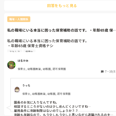
回答をもっと見る
職場・人間関係
私の職場にいる本当に困った保育補助の話です。・年齢65歳 保
士資格ナ...
私の職場にいる本当に困った保育補助の話です。

・年齢65歳 保育士資格ナシ

・園に7年務めてるとベテラン気分(午前中の4時間だ     け働いて
ストレス
保育士
るだけ ってか働くと言うより居るだけ)

・自分の子どもと孫3人を見てきたと保育のプロみたいに言う(子
はるかみ
守りと保育は違うのに)

保育士, 幼稚園教諭, 幼稚園, 認可保育園
・毎日ただ0歳児を無駄に抱っこする

7
・
10/3
(自由に動き回りたいだろうにすぐに抱っこする)

・甘やかすので子どもが懐くが、それを自分は好かれていると言
う

うっち
・好きな子だけ特に可愛がる(要するにエコヒイキ)

保育士, 幼稚園教諭, 幼稚園, 認可保育園
・保育中に保育に関係ない無駄話が多い

・よく こんな事自分で言えるな〜って関心するくらい自慢話が
園長のお気に入りなんですね。

い(もう 聞くのうんざり)

相談するところがないのは少しめんどくさいですね…

・とにかくミスが多い(やんわり注意すると とぼける)

雇用条件に年齢制限はないのでしょうか？？

・本当にやってはいけないミスもあり(ヒヤリハット程の)けど、
年齢も年齢なので、もう少しもう少しと思いながら退職されるのを