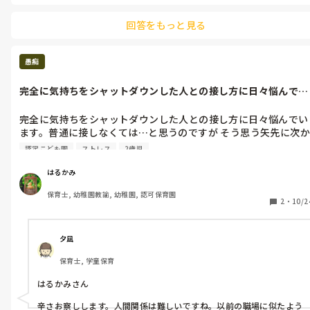
・作り物・書類はほぼ家での仕事。

1歳児は子ども6人に対して、保育士1人、0歳児は3人に1人保育士が
回答をもっと見る
つく規定なので、はるかみさんの場合、保育士は2人つくのが規定だ
園では残業して別の仕事(発表会用衣装片付けなど)

と思います。

3月は雛飾り製作 卒園児プレゼントを家でほぼ作りあげ、材料も
実費。

でも資格のない補助の方が保育士1人分に値するかは微妙なラインの
愚痴
ような気がします。13時以降はお一人とのことで、この場合は保育
ずっと我慢してやって来ましたが…心が悲鳴をあげそうで。

士は完全に不足していますよね。

完全に気持ちをシャットダウンした人との接し方に日々悩んでい
ます。普通に...
0歳児も含めて1人で8人見るのは大変ですね💦

これは当たり前のこと??ずっとこんな感じで、仕事してたら何が
完全に気持ちをシャットダウンした人との接し方に日々悩んでい
正しいのか、分からなくなってきた。

私も以前勤めていたところはお昼休みはなしで、作り物・書類も全
ます。普通に接しなくては…と思うのですが そう思う矢先に次か
部当たり前に持ち帰りでした。

ら次に腹立つ事ばかり。

卒園プレゼントや月の制作も全て材料は実費なので、いかにお金を
認定こども園
ストレス
2歳児
その相手は自分の事ばかりの自己中な人。常に上から目線。自分
かけずに作るかを考えるのに必死でした。

の失敗などを人のせいにする。

はるかみ
残業も多い時は4時間とかあり、仕事で一日終わる日々でプライベー
まっこんな人も居るぐらいに最初は我慢してたけど…積りに積
トなどほとんどありませんでした。

保育士, 幼稚園教諭, 幼稚園, 認可保育園
り。

2
・
10/2
とどめを刺したのは、その人は小学1年の子供が居るからと早番 
私も激務の園にいた方なので、同じような感じでしたが、きっと定
遅番はしない。(この人 正規職員のボーナス有り)その分他の職員
時で帰れる園もあるし、材料代を出してくれる園もあるのはあるの
に負担がいってるのに全く自覚なし。なのに他の人が熱などで早
かなと思います。

夕凪
退すれば文句言う。私だけ土曜日出勤が少なく自分は多いと私の
ただお昼から保育士が1人なのは、怖いですね。

保育士, 学童保育
目の前でコソコソ文句言う。その人は子供の都合で早退、急な勤
もしなにか起こってしまった時には1人ではどうすることもできない
務変更しょっちゅう。なのに他の職員に迷惑かけたという気持ち
し、命を預かる仕事なので、どなたか補助なりと手伝いに入ってく
はるかみさん

全くなし。小さい子供が居るから当たり前だろ~みたいな態度。
ださるといいですね。

自分の事は棚に上げて人の事ばかり悪く言うのがとにかく許せな
辛さお察しします。人間関係は難しいですね。以前の職場に似たよう