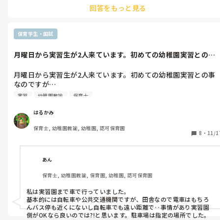
いますね😓
回答をもっと見る
保育学生・国試
月曜日から実習生が2人来ています。初めての幼稚園実習との事
なのですが…...
月曜日から実習生が2人来ています。初めての幼稚園実習との事
なのですが…

ビックリしたのが2人とも自家用車で実習に来ています。

実習
幼稚園教諭
保育士
実習生なのに車で??田舎なので交通の便もあまり良くないし、駐
車場も広いですが学びに来るのに車??とビックリしていますが、
はるかみ
ただ私の考えが古いだけ??

保育士, 幼稚園教諭, 幼稚園, 認可保育園
私が学んでいた時は園に迷惑をかけないが基本だったけど…。車
8
・
11/1
で来る事は迷惑ではないですが、今週遅番の私は実習生より遠い
所に車停める羽目になってます。
あん
保育士, 幼稚園教諭, 保育園, 幼稚園, 認可保育園
私は実習園まで車で行っていました。

基本的には自転車や公共交通機関ですが、田舎なので電車はもちろ
んバス停も近くにないし自転車でも遠い距離で‥事情があり実習園
側がOKなら良いのでは?!と思います。駐車場は指定の場所でした。