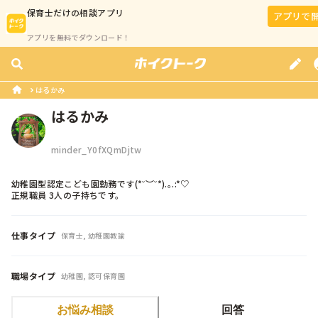
保育士
だけの相談アプリ
アプリで
アプリを無料でダウンロード！
はるかみ
はるかみ
minder_Y0fXQmDjtw
幼稚園型認定こども園勤務です(*˘︶˘*).｡.:*♡

正規職員 3人の子持ちです。
仕事タイプ
保育士, 幼稚園教諭
職場タイプ
幼稚園, 認可保育園
お悩み相談
回答