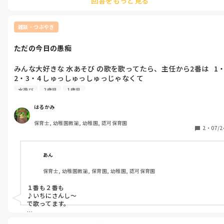
回答をもっと見る
有給消化する事はそんなに悪い事なのか？

今まで殆ど休む事なく真面目に勤務してきたのに、腹が立って仕
方ありません。

雑談・つぶやき
だからこんな園に見切りをつけ辞める事にしたのに。

最後の最後にやっぱり気持ちよく辞めさせてくれませんでした。

ただの今日の愚痴
因みに私1人居なくても園は回ります。

仕事しない副園長がちゃんと仕事すればの話ですが…。
みんな大好きな 水あそび の歌を歌ってたら、主任から2番は   1
2・3・4 しゅっしゅっしゅっじゃなくて

ワンツースリーフォー しゅっしゅっしゅっ と軽く注意され。

水遊び
2歳児
1歳児
イヤイヤ この歌 滝廉太郎作曲  東くめ作詞の昭和よりずっと前に
作られた曲。

はるかみ
ワンツースリーフォーな訳ないやんかーとちょいイラッとした
保育士, 幼稚園教諭, 幼稚園, 認可保育園
話。

2
・
07/2
なんで違った歌詞 当たり前みたいに教えるん(💢)
あん
保育士, 幼稚園教諭, 保育園, 幼稚園, 認可保育園
１番も２番も

♪いちにさんし〜

で歌ってます。

確かに昔の歌ですもんね‥