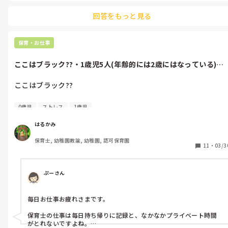
回答をもっと見る
保育・お仕事
ここはブラック??・1歳児5人(年齢的には2歳にはなっている)・
歳児...
ここはブラック??

・1歳児5人(年齢的には2歳にはなっている)

0歳児
ストレス
1歳児
・0歳児1人(年齢的には1歳にはなっている)

・00歳児2人(9ヶ月男児  8ヶ月女児)←3月より事前報告もないま
はるかみ
ま預かり始まる。

保育士, 幼稚園教諭, 幼稚園, 認可保育園
・合計8人を私と保育補助(資格ない64歳のおばあさん)と2人保育
11
・
03/3
してます。保育補助は13時までなので午後から1人。毎日目が回
るほどしんどい。

ぷーさん
・3月の休みは6日(土)と29日(月)だけ。20日(祝)は卒園式で、代
休ナシ。

毎日お仕事お疲れさまです。

完全週休二日って求人で、入職しましたが…

保育士の仕事は毎日持ち帰りに記録と、なかなかプライベート時間
・昼休み もちろん1分足りともナシ

がとれないですよね。
