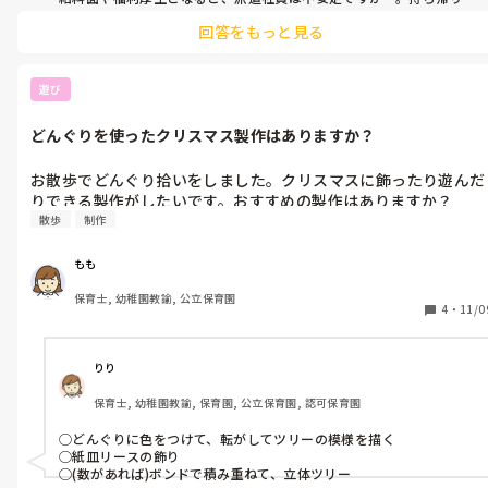
事、深夜までやってしまいますよね。

回答をもっと見る
家庭を優先出来る環境があれば、嬉しいですね！
遊び
どんぐりを使ったクリスマス製作はありますか？
お散歩でどんぐり拾いをしました。クリスマスに飾ったり遊んだ
りできる製作がしたいです。おすすめの製作はありますか？
散歩
制作
もも
保育士, 幼稚園教諭, 公立保育園
4
・
11/0
りり
保育士, 幼稚園教諭, 保育園, 公立保育園, 認可保育園
◯どんぐりに色をつけて、転がしてツリーの模様を描く

◯紙皿リースの飾り

◯(数があれば)ボンドで積み重ねて、立体ツリー
