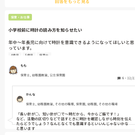
回答をもっと見る
保育・お仕事
小学校前に時計の読み方を知らせたい
年中〜年長児に向けて時計を意識できるようになってほしいと思
っています。

数字のところに目印シールなど保育園で何か取り組んでいること
4歳児
5歳児
保育士
はありますか？☺️

やって良かったことがあれば参考にさせていただきたいです！
もも
保育士, 幼稚園教諭, 公立保育園
6
・
12/2
かんな
保育士, 幼稚園教諭, その他の職種, 保育園, 幼稚園, その他の職場
「長い針が◯、短い針が◯で〜時だから、今からご飯です！」

など、活動の区切りなどで話すときに時計を確認しながら時刻を伝え
たらどうでしょう？なんとなくでも意識するといいんじゃないかな
と思います