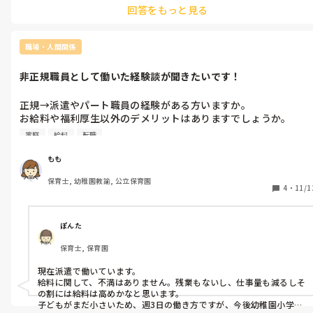
回答をもっと見る
にするか、パラソルを利用していました。使わないときは使ってい
ないベニヤ板などでふたして、動物のふんなどを入らないようにして
ました。たらいなので持ち手が足の部分に当たるので注意は必要で
す。

職場・人間関係
ちなみに、私が幼稚園児の時は庭の花壇の一部が私の砂場兼ままご
と遊び場でした。花をむしったり、石を集めたりやりたい放題楽し
非正規職員として働いた経験談が聞きたいです！
い日々でした。使わないキッチン用品が遊び道具だったので、壊れ
正規→派遣やパート職員の経験がある方いますか。

お給料や福利厚生以外のデメリットはありますでしょうか。

家庭を優先できる働き方を模索しており、経験者さんのお話が聞
家庭
給料
転職
きたいです🥺
もも
保育士, 幼稚園教諭, 公立保育園
4
・
11/1
ぽんた
保育士, 保育園
現在派遣で働いています。

給料に関して、不満はありません。残業もないし、仕事量も減るしそ
の割には給料は高めかなと思います。

子どもがまだ小さいため、週3日の働き方ですが、今後幼稚園小学校