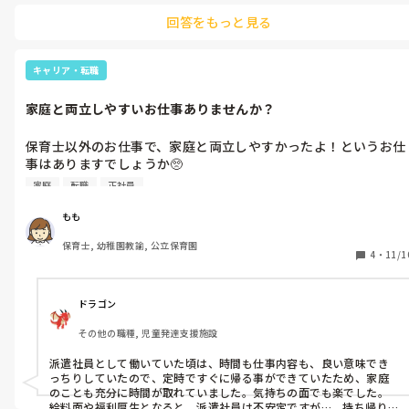
回答をもっと見る
キャリア・転職
家庭と両立しやすいお仕事ありませんか？
保育士以外のお仕事で、家庭と両立しやすかったよ！というお仕
事はありますでしょうか🥺

メインが対人ではないお仕事（データ入力等）ならやりやすいか
家庭
転職
正社員
な？と悩み中です。

というのも、保育士時代はその日の子どもとの関わりの反省や、
もも
翌日の保育に向けてのこと（持ち帰り仕事もついやってしまう）
保育士, 幼稚園教諭, 公立保育園
で気持ちがいっぱいになり、家庭が疎かになってしまって・・。

4
・
11/1
他業種にして良かった！という経験談聞けると嬉しいです🥹
ドラゴン
その他の職種, 児童発達支援施設
派遣社員として働いていた頃は、時間も仕事内容も、良い意味でき
っちりしていたので、定時ですぐに帰る事ができていたため、家庭
のことも充分に時間が取れていました。気持ちの面でも楽でした。

給料面や福利厚生となると、派遣社員は不安定ですが…。持ち帰り仕