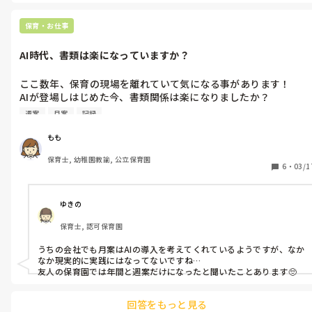
にほとんど入り、うちのクラスは1人で見る感じでした。手作りも大
切にする園だったので、誕生日会カードなど、手作りで学年主任の意
図に合うものと言う事で、見本作成のたんびに脚下され、散々でし
保育・お仕事
た。

それを思うと、今はパワハラ、配置基準、加配、かなり職場も改善
AI時代、書類は楽になっていますか？
されたものだと思います。今は、自分の時間、子供（中3）の時間、
ともに充実しています。ただ、あの頃も、モンスター保護者は1人く
らいはいましたが、増えているような気がし、また、子供の気質も
ここ数年、保育の現場を離れていて気になる事があります！

変わって、手のかかる子供が増えたような気がします。

AIが登場しはじめた今、書類関係は楽になりましたか？

でも、子どもたちと遊び、毎日、充実はしています。働き方もいろい
5年ほど前まで働いていた時には何時間もかけて年間計画、月
週案
月案
記録
案、週案に頭を悩ませていたので、今はAIにお任せ出来そうなこ
とも増えたな。実際にはどうなんだろう？と気になりました🥺
もも
保育士, 幼稚園教諭, 公立保育園
6
・
03/1
ゆきの
保育士, 認可保育園
うちの会社でも月案はAIの導入を考えてくれているようですが、なか
なか現実的に実践にはなってないですね…

友人の保育園では年間と週案だけになったと聞いたことあります🥺
回答をもっと見る