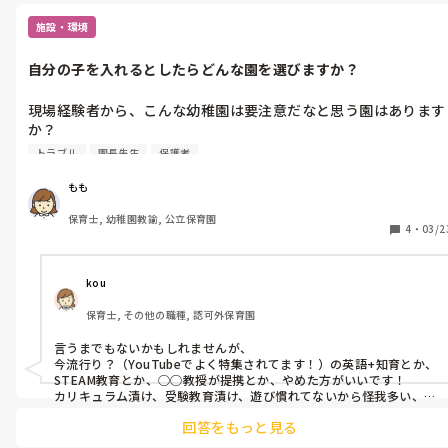
施設・環境
自分の子を入れるとしたらどんな園を選びますか？
現場経験者から、こんな幼稚園は要注意だなと思う園はあります
か？

自分の子を入れるとしたらどんなところをチェックしますか？

トラブル
園長先生
保護者
姉妹で同じ幼稚園に入れようと考えていたのですが、近ごろ先生
の離職が多く、心配です。

もも
優しさだけじゃなく、時にはビシッと指導してくださる先生方が
保育士, 幼稚園教諭, 公立保育園
いるのが魅力だったんです。

4
・
03/2
が、理事長のパワハラ等の噂が回っていたり、離職が多いので、
運営大丈夫？と不安です。

経験談などありましたらお聞かせください🥹
kou
保育士, その他の職種, 認可外保育園
言うまでもないかもしれませんが、

今流行り？（YouTubeでよく特集されてます！）の英語+知育とか、
STEAM教育とか、◯◯教授が提携とか、やめた方がいいです！

カリキュラム漬け、受験教育漬け、遊び慣れてないから怪我多い、外
遊びの時間殆どなしで、ストレス慢性な子どもたちが多くてやばい
回答をもっと見る
です😭
