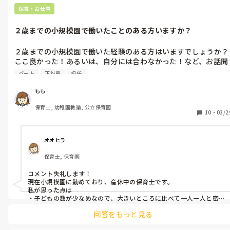
保育・お仕事
２歳までの小規模園で働いたことのある方いますか？
２歳までの小規模園で働いた経験のある方はいますでしょうか？

ここ良かった！あるいは、自分には合わなかった！など、お話聞
けたら嬉しいです🥹

パート
正社員
担任
数年後に職場復帰するのに、視野に入れたいなと思いまして・・
💡
もも
保育士, 幼稚園教諭, 公立保育園
10
・
03/2
オオヒラ
保育士, 保育園
コメント失礼します！

現在小規模園に勤めており、産休中の保育士です。

私が思った点は

・子どもの数が少なめなので、大きいところに比べて一人一人と密
に関わりやすい

回答をもっと見る
・職員との距離も規模が小さい分近いのかな？その分少数精鋭とな
ると負担は大きくなったり、苦手な先生がいたりすると逃げ道が少