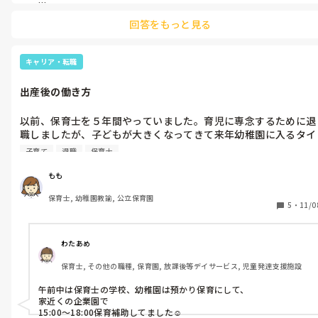
など楽しい製作がたくさんあるかと思います！ぜひ子どもたちと素
回答をもっと見る
敵な製作物作ってくださいね！
キャリア・転職
出産後の働き方
以前、保育士を５年間やっていました。育児に専念するために退
職しましたが、子どもが大きくなってきて来年幼稚園に入るタイ
ミングで何かお仕事をはじめようと思っています。子どもが幼稚
子育て
退職
保育士
園に行っている間にやって良かった職種はありますか？
もも
保育士, 幼稚園教諭, 公立保育園
5
・
11/0
わたあめ
保育士, その他の職種, 保育園, 放課後等デイサービス, 児童発達支援施設
午前中は保育士の学校、幼稚園は預かり保育にして、

家近くの企業園で

15:00〜18:00保育補助してました☺️
