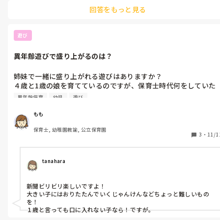
に上がったときに、時間を短くしたいなと思っています。現在勤めて
回答をもっと見る
いるところでは、それは可能ですが、距離が遠いため、近くの職場
を探したくても、条件に合うところが見つけられません。
遊び
異年齢遊びで盛り上がるのは？
姉妹で一緒に盛り上がれる遊びはありますか？

４歳と1歳の娘を育てているのですが、保育士時代何をしていた
か思い出せず・・。

異年齢保育
幼児
遊び
保育園や幼稚園の異年齢保育で楽しんでいる遊びを知りたいです
☺︎
もも
保育士, 幼稚園教諭, 公立保育園
3
・
11/1
tanahara
新聞ビリビリ楽しいですよ！

大きい子にはおりたたんでいくじゃんけんなどちょっと難しいもの
を！

１歳と言っても口に入れない子なら！ですが。