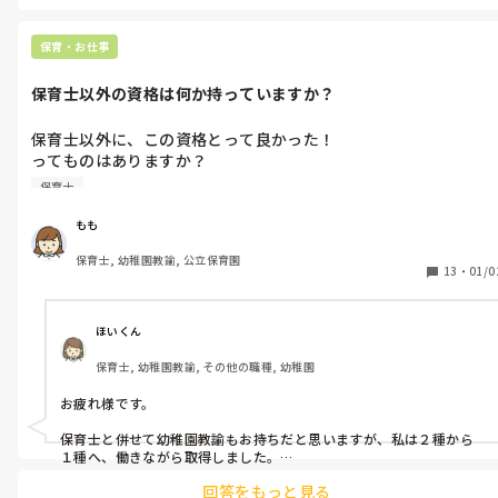
保育・お仕事
保育士以外の資格は何か持っていますか？
保育士以外に、この資格とって良かった！

ってものはありますか？

子どもを寝かしつけたあと、将来の自分に役立つような勉強時間
保育士
を作りたいなと思っています。

皆さんのお話や経験談が聞きたいです♪

もも
保育士として役立つ資格ですとなお嬉しいです🥰
保育士, 幼稚園教諭, 公立保育園
13
・
01/0
ほいくん
保育士, 幼稚園教諭, その他の職種, 幼稚園
お疲れ様です。

保育士と併せて幼稚園教諭もお持ちだと思いますが、私は２種から
１種へ、働きながら取得しました。

回答をもっと見る
民間資格ですが、いわゆる園長検定も興味があります。
