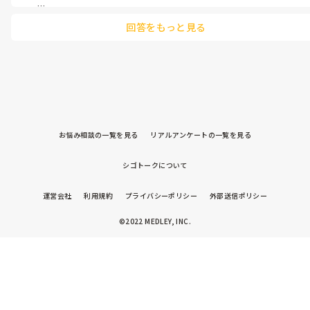
スタートの時間は学校が1時間かかるところにあるので、遅いですが
回答をもっと見る
🥺！

仕事で預かり保育してて良かったなぁ~と思うのが、

他のクラスの子と面識があったので、

小学生になってからも面識があり

スムーズでした☺️！

お悩み相談の一覧を見る
リアルアンケートの一覧を見る
シゴトークについて
運営会社
利用規約
プライバシーポリシー
外部送信ポリシー
©2022 MEDLEY, INC.