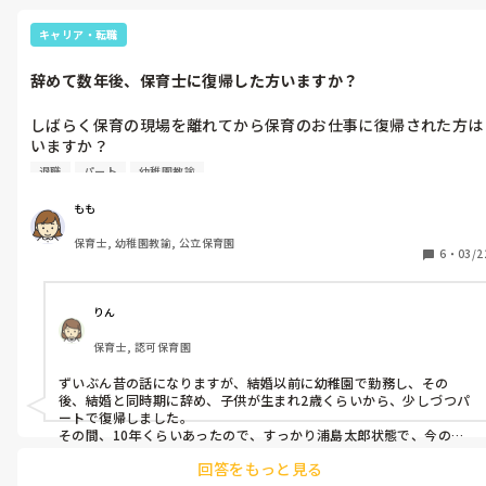
私はGoogleや職員の口コミ、求人掲載内容（何度も出てないか）、
HPの雰囲気、園内雰囲気、壁面やイベントのこだわり数、保育士が
キャリア・転職
感じが良いか、など見てます！
辞めて数年後、保育士に復帰した方いますか？
しばらく保育の現場を離れてから保育のお仕事に復帰された方は
いますか？

保育園を退職して５年を迎えました。現場での経験も５年だった
退職
パート
幼稚園教諭
ので、離れた期間の方が長くなってしまいます。

我が子との今を大切にしたくて選んだ選択でした。

もも
同じような経験をされた方、現場に復帰してどうだったか、お話
保育士, 幼稚園教諭, 公立保育園
聞けると嬉しいです🥹
6
・
03/2
りん
保育士, 認可保育園
ずいぶん昔の話になりますが、結婚以前に幼稚園で勤務し、その
後、結婚と同時期に辞め、子供が生まれ2歳くらいから、少しづつパ
ートで復帰しました。

その間、10年くらいあったので、すっかり浦島太郎状態で、今のよ
うに、配置基準や加配は、はっきりとしてなく、副担は、3歳児の学
回答をもっと見る
年で1人。2クラス（各20人超）あったのですが、障害があるクラス