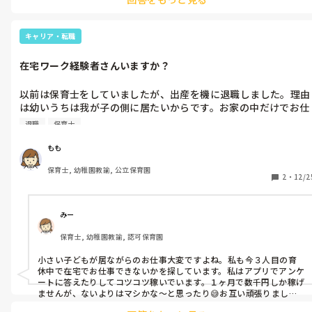
キャリア・転職
在宅ワーク経験者さんいますか？
以前は保育士をしていましたが、出産を機に退職しました。理由
は幼いうちは我が子の側に居たいからです。お家の中だけでお仕
事なら出来るかなと模索中なのです。経験者さん居ましたら、何
退職
保育士
でいくら稼げたのか教えてください🙇‍♂️
もも
保育士, 幼稚園教諭, 公立保育園
2
・
12/2
みー
保育士, 幼稚園教諭, 認可保育園
小さい子どもが居ながらのお仕事大変ですよね。私も今３人目の育
休中で在宅でお仕事できないかを探しています。私はアプリでアンケ
ートに答えたりしてコツコツ稼いでいます。１ヶ月で数千円しか稼げ
ませんが、ないよりはマシかな〜と思ったり😅お互い頑張りましょ
うね！