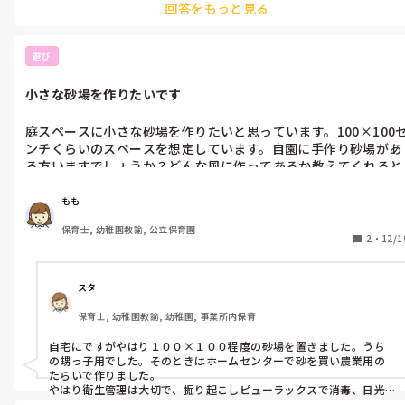
回答をもっと見る
遊び
小さな砂場を作りたいです
庭スペースに小さな砂場を作りたいと思っています。100×100
ンチくらいのスペースを想定しています。自園に手作り砂場があ
る方いますでしょうか？どんな風に作ってあるか教えてくれると
嬉しいです！☺️
もも
保育士, 幼稚園教諭, 公立保育園
2
・
12/1
スタ
保育士, 幼稚園教諭, 幼稚園, 事業所内保育
自宅にですがやはり１００×１００程度の砂場を置きました。うち
の甥っ子用でした。そのときはホームセンターで砂を買い農業用の
たらいで作りました。

やはり衛生管理は大切で、掘り起こしピューラックスで消毒、日光
もたくさん当たるようにしていました。遊ぶときは軒下になるよう