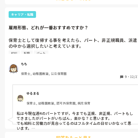
あと、ベビーマッサージとかリトミックとか、現場で活かせる資格
もオススメです！
キャリア・転職
雇用形態、どれが一番おすすめですか？
保育士として復帰する事を考えたら、パート、非正規職員、派遣
の中から選択したいと考えています。

どの選択肢がお給料と労働力が見合っていますでしょうか？

給料
転職
パート
この働き方良かった！後悔した！エピソードありましたら、参考
にさせてください🥹
もも
保育士, 幼稚園教諭, 公立保育園
9
・
12/2
ゆるまる
保育士, 幼稚園教諭, 認可外保育園, 病児保育
私は今現在週4のパートですが，今までも正規、非正規、パートもし
てきましたがパートがいちばん，楽かな？と思います。

でも給料と労働力が見合ってるのはフルタイムの日せいかなって思
います。

正規はある程度の残業(サービス)が起こることもありますが，非正規
回答をもっと見る
だと帰れ〜って言われることも多いので帰りやすかったです