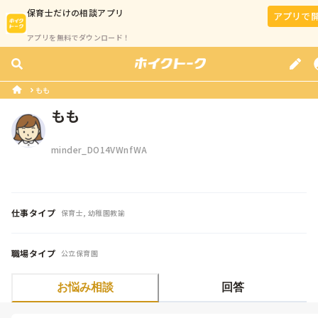
保育士
だけの相談アプリ
アプリで
アプリを無料でダウンロード！
もも
もも
minder_DO14VWnfWA
仕事タイプ
保育士, 幼稚園教諭
職場タイプ
公立保育園
お悩み相談
回答