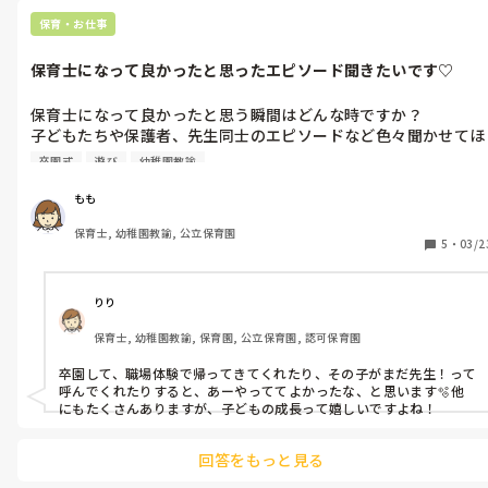
なめ

・異年齢での関わりが多め

保育・お仕事
・職員数によっては休みを取りづらいかも

保育士になって良かったと思ったエピソード聞きたいです♡
こんな感じです！

わたしは60人定員5歳児まで→20人定員2歳児までの園に転職しまし
たが、ゆったり一人一人と関われるのが私にはあってるなと思いま
保育士になって良かったと思う瞬間はどんな時ですか？

した！

子どもたちや保護者、先生同士のエピソードなど色々聞かせてほ
しいです☺️♡

拙い分ですが参考になれば…😌
卒園式
遊び
幼稚園教諭
私は、新人の頃、場所見知りで泣いていた赤ちゃんを不安ながら
も抱っこしてあげたら、ニコーーっと笑顔を見せてくれた瞬間を
もも
10年経った今も鮮明に覚えています🥹
保育士, 幼稚園教諭, 公立保育園
5
・
03/2
りり
保育士, 幼稚園教諭, 保育園, 公立保育園, 認可保育園
卒園して、職場体験で帰ってきてくれたり、その子がまだ先生！って
呼んでくれたりすると、あーやっててよかったな、と思います🫧他
にもたくさんありますが、子どもの成長って嬉しいですよね！
回答をもっと見る