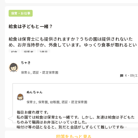
保育・お仕事
給食は子どもと一緒？
給食は保育士にも提供されますか？うちの園は提供されないた
め、お弁当持参か、外食しています。ゆっくり食事が取れるとい
う利点はありますが、子どもがどんな味の給食を食べているのか
給食
保護者
1歳児
わかりません。「おいしい？」と聞くのですが、一歳児クラスな
ので今いち伝わりません…

ちゃき
保護者の方も給食の味付け等気にされるのですが、的確に答えら
保育士, 認証・認定保育園
れません。

4
・
09/2
皆さんの園ではどうなってますか？
ぬんちゃん
保育士, 保育園, 幼稚園, 認証・認定保育園
毎日お疲れ様です。

私の園では給食は保育士も一緒です。しかし、友達は給食は子どもた
ちのみで職員はお弁当といっていました。

味付け等の話となると、別だと会話がしずらくて難しいですね
m(._.)m
回答をもっと見る