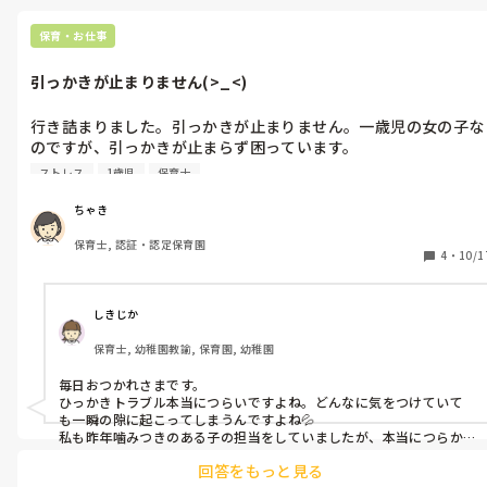
保育・お仕事
引っかきが止まりません(>_<)
行き詰まりました。引っかきが止まりません。一歳児の女の子な
のですが、引っかきが止まらず困っています。

ストレス
1歳児
保育士
二歳になっていて、言葉は十分出ていて、普段は言葉でコミュニ
ケーションが出来ます。でも、怒りの沸点が低く、他児が近付い
ちゃき
ただけで顔を引っかいてしまいます。

保育士, 認証・認定保育園
4
・
10/1
担任間で気をつけていて、ほとんどは止められているのですが、
１００%は難しいです。

しきじか
12人を3人で見ていて、昨日は一人が掃除や連絡帳の締めをして
保育士, 幼稚園教諭, 保育園, 幼稚園
いる時でした。子どもの一人が嘔吐したので、その対応をしてい
る時に引っかきが起きました。その子に近付いた他児が引っかか
毎日おつかれさまです。

れました。

ひっかきトラブル本当につらいですよね。どんなに気をつけていて
この件は、嘔吐処理のためにヘルプを呼ぶべきだったと反省。

も一瞬の隙に起こってしまうんですよね💦

私も昨年噛みつきのある子の担当をしていましたが、本当につらか
ったです。その子はまだ発語のなかった子なので、気持ちを代弁する
ただ、一日中その子を見ているのは難しいです。どんなに気をつ
回答をもっと見る
ことで落ち着くことが多かったです。しかし、年度末までクラスのピ
けても隙が生まれます。
