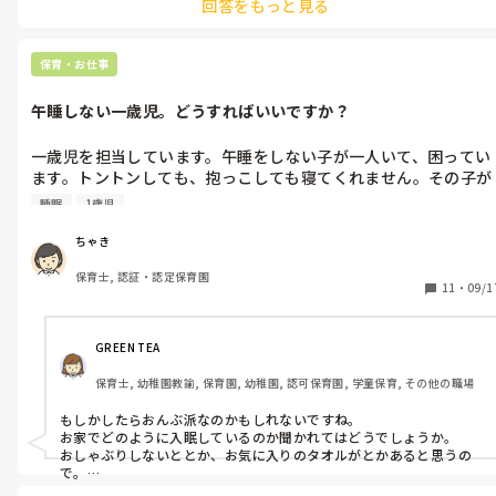
回答をもっと見る
保育士が扱い、子どもたちは追いかけたりして遊びます。

月齢の高い子であれば「よーいどん」でかけっこをしたり、葉っぱ
を保育士が上から落としてキャッチできるかな〜など…

保育・お仕事
楽しい遊びが見つかることを願っています。
午睡しない一歳児。どうすればいいですか？
一歳児を担当しています。午睡をしない子が一人いて、困ってい
ます。トントンしても、抱っこしても寝てくれません。その子が
静かにしてくれていたら問題ないのですが、大きな声を出すので
睡眠
1歳児
他の子も起きてしまいます。何か解決策はありますか。

ちゃき
朝は７時過ぎに起き、午睡時間には眠そうにしています。
保育士, 認証・認定保育園
11
・
09/1
GREEN TEA
保育士, 幼稚園教諭, 保育園, 幼稚園, 認可保育園, 学童保育, その他の職場
もしかしたらおんぶ派なのかもしれないですね。

お家でどのように入眠しているのか聞かれてはどうでしょうか。

おしゃぶりしないととか、お気に入りのタオルがとかあると思うの
で。

うちの園の子もおんぶ派で、眠くなるとおんぶ紐を引っ張り出して