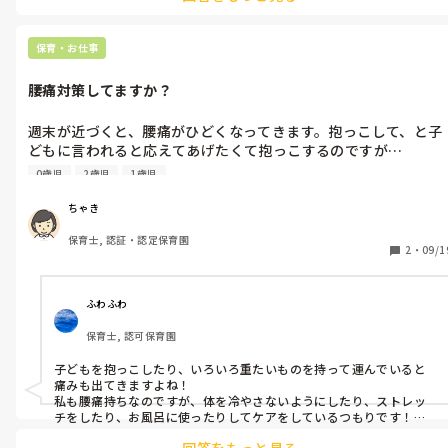
保育・お仕事
腰痛対策してますか？
週末が近づくと、腰痛がひどくなってきます。抱っこして、と子
どもに言われると応えてあげたくて抱っこするのですが…

あまりに痛い時は、「ごめんね、今日は出来ないんだ」と断って
0歳児
2歳児
1歳児
膝に乗せてあげたりしています。

良い腰痛対策があったら教えて下さい。痛みどめやサポーターも
ちゃき
おすすめがあれば教えて下さい。
保育士, 認証・認定保育園
2
・
09/1
ふわふわ
保育士, 認可保育園
子どもを抱っこしたり、いろいろ重たいものを持って運んでいると
痛みも出てきますよね！

私も腰痛持ちなのですが、体を冷やさないようにしたり、ストレッ
チをしたり、お風呂に使ったりしてケアをしているつもりです！

ひどい時は病院でもらったコルセットを使っています！

回答をもっと見る