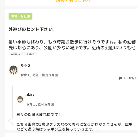
ひどくなりませんように💦
保育・お仕事
外遊びのヒント下さい。
暑い季節も終わり、もう時期お散歩に行けそうですね。私の勤務
先は都心にあり、公園が少ない場所です。近所の公園はいつも他
園と譲り合って使っています。

外遊び
1歳児
外遊びのレパートリーが少なくて、子どもがかわいそうだなと思
います。担当しているのが一歳児なので遊具で遊ぶのは難しく、
ちゃき
砂場は狭くて使えません。広場を走り回るくらいしか出来ませ
保育士, 認証・認定保育園
ん。

8
・
09/1
外遊びで、こういうのを持って行ったららいいよ、やこういう遊
びがあるよ、というのがあれば教えて下さい。
akira
保育士, 認可保育園
日々の保育お疲れ様です！

こちら田舎の1歳児クラスなので参考になるかわかりませんが、広場
などで遊ぶ時はシャボン玉を持っていきます。

吹くタイプではなく、振ってシャボンを出すタイプのものです。
