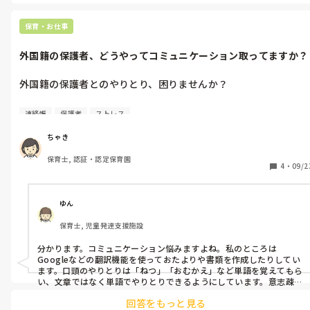
リピリした緊張感は続きました。

その子が少しずつ成長して手が出ることが減っていくのを願うばか
同じ子ばかりが引っかかれていて、保護者の方も不信感を抱いて
りです。
保育・お仕事
います。これ以上は引っかきが起きないように、とプレッシャー
につぶされそうです。

外国籍の保護者、どうやってコミュニケーション取ってますか？
アドバイスや指摘、こうやって乗り切った等の経験談をお願いし
外国籍の保護者とのやりとり、困りませんか？

ます。
クラスに中国籍の子どもがいます。送迎する祖母は全く日本語が
連絡帳
保護者
ストレス
通じません。その日の姿は連絡帳でやりとりしますが、怪我をし
た時、体調が悪い時等の連絡はその都度電話でのやりとりになり
ちゃき
ます。電話をかけるのも手間ですし、細かいニュアンスが電話で
保育士, 認証・認定保育園
は伝わりにくく、行き違いも出てきます。

4
・
09/2
何かいい伝達手段や方法がありますか？
ゆん
保育士, 児童発達支援施設
分かります。コミュニケーション悩みますよね。私のところは
Googleなどの翻訳機能を使っておたよりや書類を作成したりしてい
ます。口頭のやりとりは「ねつ」「おむかえ」など単語を覚えてもら
い、文章ではなく単語でやりとりできるようにしています。意志疎通
は完璧には難しいです。
回答をもっと見る