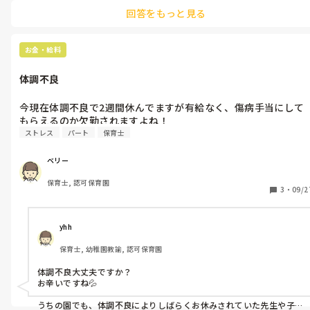
仕事内容を変えてみようということになり、時短にしたり仕事内容
回答をもっと見る
の軽減をしてくださったりとある程度の処置をしてくださりました
がやはり激務な時期もあるので退職も視野に入れておりました。

上の先生には原因と診断は正直に話したほうが私はいいと思います。
お金・給料
それで何も処置してくださらない場合は退職も視野に入れてもいい
のかな？と感じました。
体調不良
今現在体調不良で2週間休んでますが有給なく、傷病手当にして
もらえるのか欠勤されますよね！
ストレス
パート
保育士
ベリー
保育士, 認可保育園
3
・
09/2
yhh
保育士, 幼稚園教諭, 認可保育園
体調不良大丈夫ですか？

お辛いですね💦

うちの園でも、体調不良によりしばらくお休みされていた先生や子