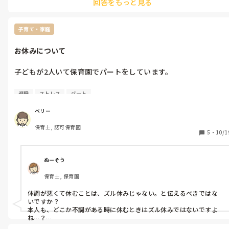
回答をもっと見る
子育て・家庭
お休みについて
子どもが2人いて保育園でパートをしています。

上の子が最近ズル休みという言葉を覚えました。

退職
ストレス
パート
最近私の体調が悪く子どもが熱出て休むことになるときに一緒に
休んだり、私が体調が悪いと子どもを保育園に連れて行き家で1
ベリー
日寝てることもあります。

保育士, 認可保育園
5
・
10/1
今日も体調が悪くお休みさせてもらい、子どもは保育園に連れて
行きました。

ぬーそう
帰りの車の中でまま今日ズル休みしたのなんでと言いました。

保育士, 保育園
体調が悪いからと言いました。

体調が悪くて休むことは、ズル休みじゃない。と伝えるべきではな
いですか？

育児ノイローゼ気味と職場でのパワハラでのうつ気味です。

本人も、どこか不調がある時に休むときはズル休みではないですよ
ね…？

卵巣の病気が見つかりそれでも体調が悪いことが多いです。
