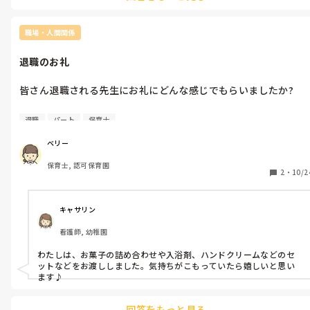
職場・人間関係
退職のお礼
皆さん退職される先生にお礼にどんな感じでもらいましたか?

辞められて渡されたことのある先生はどんなものあげましたか?

退職
パート
保育士
今の職場は昨年度辞められた先生は、ハンカチとティーパックと
ベリー
お菓子セットで皆さんにあげられる先生やボールペンやお菓子セ
保育士, 認可保育園
ットで渡されるなどいろんな先生がいました。

2
・
10/2
どんな感じであげようか悩んでます。

キャサリン
アドバイス宜しくお願いします。
看護師, 幼稚園
わたしは、お菓子の詰め合わせや入浴剤、ハンドクリームなどのセ
ットなどをお渡ししました。気持ちがこもっていたら嬉しいと思い
ます♪
回答をもっと見る