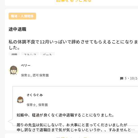
職場・人間関係
途中退職
私の体調不良で12月いっぱいで辞めさせてもらえることになりま
した。 

ホントに周りの先生には迷惑おかけするので途中退職悩みました
退職
ストレス
パート
が、途中退職される方いたり、された方いますか?

ベリー
退職周りが知ってから退職日までが辛いなと今ひしひし感じてま
保育士, 認可保育園
す。
5
・
10/2
さくらぐみ
保育士, 保育園
妊娠中、経過が良くなく途中退職することになりました。

周りの先生は気にしないで、お大事にと言ってくださいましたが

申し訳なさで退職日まで気が気じゃないというか、、すみませんと
思いつつでした🙇‍♀️
