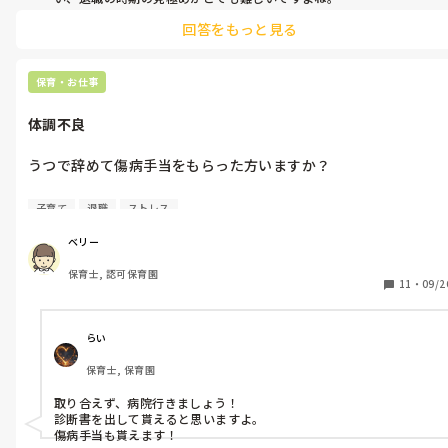
回答をもっと見る
保育園側としては正直なところ、退職の意向を伝えるほうが良いか
と思います。運営主体にもよりますが、新たに人を探す必要がでてく
ると思うので…今は人手不足が深刻な保育業界なので、ひとり見つけ
るだけでも大仕事だと思います💦

保育・お仕事
けれどもベリー様の生活やお心を考えると、傷病手当が合ったほう
体調不良
が色々な意味で安心なのかなとは感じました。体調、精神的にもと
てもお辛い時期だと思うので、きっと失業手当をもらいながら再就
職がすぐに可能ではないのならば、傷病手当をいただくことも一つ
うつで辞めて傷病手当をもらった方いますか？

だと思います。もちろん復帰できるよう務めることも必要になってき
ますが…

子どもがいるのでお金ないと困りますし、子ども2人保育園に通
子育て
退職
ストレス
っていますが、現在うつで働けそうにないので保育園に通わせる
少しでも助けになれれば幸いです。
のもうつ病気と言うことで保育園に継続して通わせれたらなと思
ベリー
ってます。

保育士, 認可保育園
11
・
09/2
同じクラスの先生とがとくに一緒にいるのが辛くてうつで辞めた
いです。

まだ病院へは行ってませんがここ数日体調がいつもより悪くその
らい
前に風邪を引いてからかとくに体調が悪く休んでます。

保育士, 保育園
出勤しないといけないのですが気持ちと体調がついていけず、辞
取り合えず、病院行きましょう！

めるにも3月前までには言わないといけないし、3月には辞めよう
診断書を出して貰えると思いますよ。

と思っていたので園長先生には3月で辞めたいとは伝えてありま
傷病手当も貰えます！