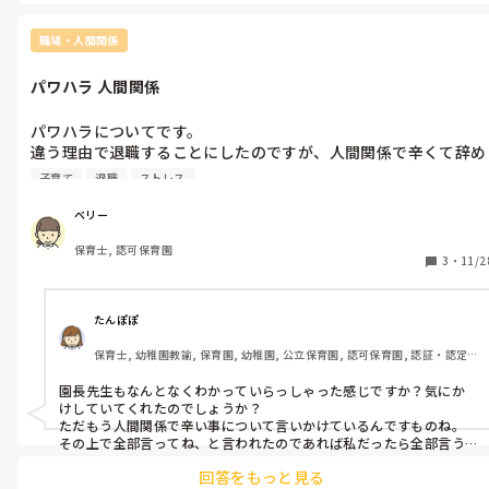
職場・人間関係
パワハラ 人間関係
パワハラについてです。

違う理由で退職することにしたのですが、人間関係で辛くて辞め
たく3月まで頑張って辞めるつもりでした。他にも理由ができた
子育て
退職
ストレス
の人間関係辛いのでそちらを理由で途中退職させてもらうことに
しました。

ベリー
保育士, 認可保育園
もう辞めるからということで人間関係の方で聞いていただけるこ
3
・
11/2
とになり話を聞いていただけたのですがうまく言えず、どのよう
に話でいいのかざっくりとしか言えませんでした。

パワハラになるのかも分からず、今まで言われて嫌だったこと
たんぽぽ
や、陰で言われて聞こえた嫌なこともメモって上の先生に渡した
保育士, 幼稚園教諭, 保育園, 幼稚園, 公立保育園, 認可保育園, 認証・認定
ほうがいいか全部行ってねと言われたけど、急だったので言う内
保育園
容整理できてなくメモって渡してくれてもいいからと言われまし
園長先生もなんとなくわかっていらっしゃった感じですか？気にか
たが何をどう言っていいのか悩んでます。どこからがパワハラに
けしていてくれたのでしょうか？

なるのかもどうしたらいいでしょうか？

ただもう人間関係で辛い事について言いかけているんですものね。
その上で全部言ってね、と言われたのであれば私だったら全部言う
と思います。ただメモにすると万が一他の誰かに読まれたら、と心配
言い方がきついのと子どもが保育園のこが二人いて下は未満児で
回答をもっと見る
になるので直接言うと思いますが。「パワハラになるかどうかもわ
体調悪くよく熱が出たり嘔吐で下痢で休むことがあるので仕事を