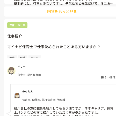
基本的には、行事も少ないですし、子供たちと先生だけで、ミニお
祭りとかミニ運動会をしたりしています。

回答をもっと見る
仕事内容は、場所によりますが室内遊びが中心でした。

お散歩は人数によっては、近場ですが行ったりしていました。

保育・お仕事
ちなみに、病棟のお手伝いは、時間が空いた時に器具の消毒などを
していました。
仕事紹介
マイナビ保育士で仕事決められたことある方いますか？

相談しようか悩んでます。

退職
転職
パート
アスカさんでも登録はしてますが条件に合うところがなかなかあ
ベリー
りません。
保育士, 認可保育園
3
・
09/1
のんたん
保育園, 幼稚園, 認可保育園, 管理職
紹介会社の方に職員を紹介してもらう側ですが、ネオキャリア、保育
士バンクなどの方に紹介していただく事が多かったですよ。
