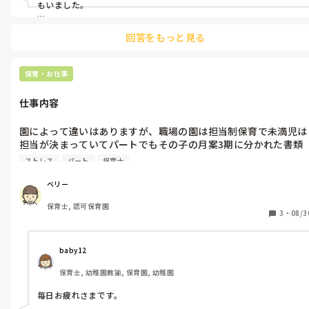
もいました。

資格なしのパートさんは書類に名前を残すのはNGという判断の園も
回答をもっと見る
ありました。資格がある場合はパートでも重宝される傾向がありま
すよね。
保育・お仕事
仕事内容
園によって違いはありますが、職場の園は担当制保育で未満児は
担当が決まっていてパートでもその子の月案3期に分かれた書類
の作成があります。

ストレス
パート
保育士
別の園にはそのような書類なくホントに子どもの見守りお世話す
ベリー
るだけのようで楽だと聞きました。

保育士, 認可保育園
保育園、こども園もそのようなところありますか？

3
・
08/3
未満児クラスの先生で補助で入る先生、主担任以外の先生はお帳
面以外に書類ありますか？

baby12
保育士, 幼稚園教諭, 保育園, 幼稚園
職場の園はあるので嫌です。

できればなしのところへ行きたいです。
毎日お疲れさまです。
