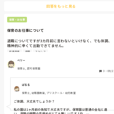
どもの入院等で長期お休みされていた先生がいます。

回答をもっと見る
パートの方で1ヶ月～数ヶ月お休みされていましたが、上司と相談し
て欠勤等にはならずお休みしていましたよ。

数ヶ月お休みされていた先生はそのまま退職してしまいましたが💦
保育・お仕事
保育のお仕事について
退職についてですが3カ月前に言わないといけなく、でも体調、
精神的に辛くて出勤できてません。

傷病手当もらって休んだほうがいいのかすぐに退職させてもらえ
処遇改善
退職
ストレス
ベリー
保育士, 認可保育園
3
・
09/2
ぱるる
保育士, 幼稚園教諭, プリスクール・幼児教室
ご体調、大丈夫でしょうか？

私の園は1ヶ月前の告知で大丈夫ですが、保育園は普通の会社と違
い、退職の時期の見極めがとても難しいですよね。
