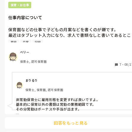
保育・お仕事
仕事内容について
保育園などの仕事で子どもの月案などを書くのが嫌です。

最近はタブレット入力になり、求人で書類なしと書いてあるとこ
ろでもそういうものを書くところ多いですよね？

要録
月案
記録
子どもの見守り、お帳面各程度の仕事ってなかなかないですよね
ベリー
(⁠>⁠0⁠<⁠；⁠)
保育士, 認可保育園
7
・
08/2
まりるり
保育士, 保育園, 認可保育園
非常勤保育士に雇用形態を変更すれば良いですよ。

基本的に保育以外の書類は常勤の業務範囲です。

その分常勤はボーナスや手当が出ます。

同僚でも非常勤フルタイム雇用の保育士さんたくさんいますが、給
回答をもっと見る
与は時給制で残業も書類もありません。
