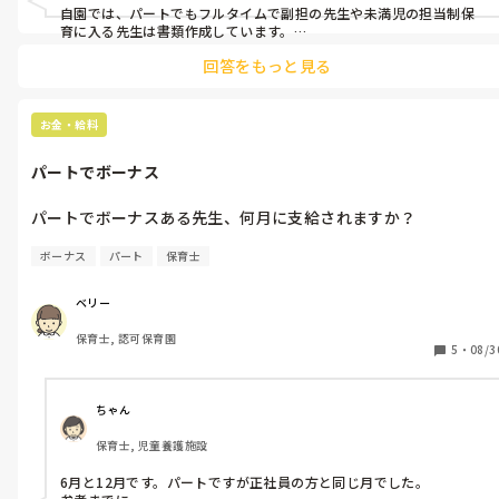
自園では、パートでもフルタイムで副担の先生や未満児の担当制保
育に入る先生は書類作成しています。

逆に早朝や夕方のパートの先生にはそういった書類作成はなく、で
回答をもっと見る
きているものに目を通すだけです。

うちは、関わる時間の長さが関係しているのだと思いますが、園に
よってもかなり違いがありそうですね。
お金・給料
パートでボーナス
パートでボーナスある先生、何月に支給されますか？
ボーナス
パート
保育士
ベリー
保育士, 認可保育園
5
・
08/3
ちゃん
保育士, 児童養護施設
6月と12月です。パートですが正社員の方と同じ月でした。
