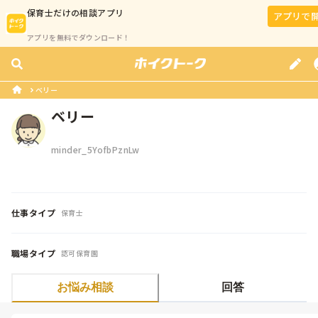
保育士
だけの相談アプリ
アプリで
アプリを無料でダウンロード！
ベリー
ベリー
minder_5YofbPznLw
仕事タイプ
保育士
職場タイプ
認可保育園
お悩み相談
回答