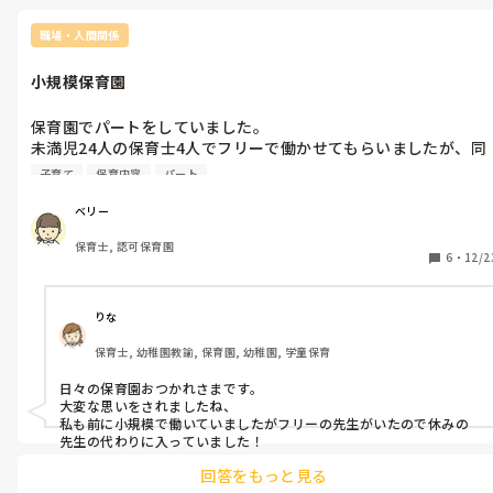
職場・人間関係
小規模保育園
保育園でパートをしていました。

未満児24人の保育士4人でフリーで働かせてもらいましたが、同
じクラスの担任からのパワハラや自分の子どもの成長過程でのこ
子育て
保育内容
パート
となので仕方ないのですが癇癪がひどくなり仕事でも人数多い子
どもを支援がいるような子が数人いるクラスでストレスからか疲
ベリー
れからかで体調が悪くなり辞めさせてもらいました。

保育士, 認可保育園
今仕事を探し中で友達から保育士募集の知らせをもらったのです
6
・
12/2
が12人ほどの企業型の小規模保育園で正規とパートでの求人が出
てるようなのですが、小規模保育園で働かれてる方にお聞きした
いのですが、、、

りな
パートでお子さんいる方は急に熱などで休みを取るときは取りや
保育士, 幼稚園教諭, 保育園, 幼稚園, 学童保育
すいですか？

その場合代わりに入る先生などはどうしてますか？

日々の保育園おつかれさまです。

体調が悪いと数日休むことになるかと思いますが、子ども少なく
大変な思いをされましたね、

て働きやすそうですが先生も少ないと思うのでどうしてるか知り
私も前に小規模で働いていましたがフリーの先生がいたので休みの
たいです。
先生の代わりに入っていました！
回答をもっと見る