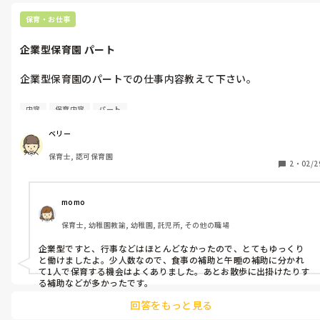
保育・お仕事
企業型保育園 パート
企業型保育園のパートでの仕事内容教えて下さい。

係などありましたか？

内容
保育内容
パート
パートなので正規の先生みたいにしきったりして動くことはなか
ベリー
ったですか？

保育士, 認可保育園
2
・
02/2
momo
保育士, 幼稚園教諭, 幼稚園, 託児所, その他の職場
企業型ですと、行事などはほとんどなかったので、とてもゆっくり
と働けましたよ。少人数なので、食事の補助と午睡の補助に分かれ
て1人で保育する機会はよくありました。あとお散歩に出掛けたりす
る補助などが多かったです。
回答をもっと見る