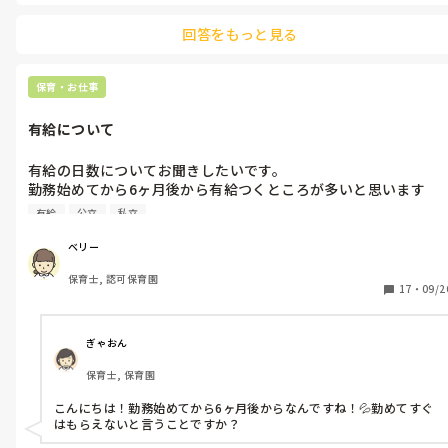
すがそれまであと半年辛いです。

回答をもっと見る
どうしたらいいでしょうか。
保育・お仕事
有給について
有給の日数についてお聞きしたいです。

勤務始めてから6ヶ月後から有給つくところが多いと思います
が、何日もらえましたか？

有給
公立
私立
以前の公立保育園パート勤務では10日

今回の私立保育園では派遣と直接のパート勤務の人は違うようで
ベリー
7日の人と10日の人ないるようです。

保育士, 認可保育園
17
・
09/2
皆さんのところははじめ一回目のもらえた有給は何日でしたか？
ぎゃおん
保育士, 保育園
こんにちは！勤務始めてから6ヶ月後からなんですね！💦勤めてすぐ
はもらえないと言うことですか？
