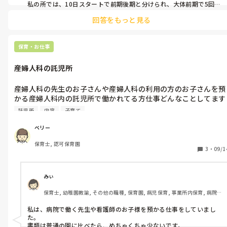
私の所では、10日スタートで前期後期と分けられ、大体前期で5回、
後期で5回と決められています。一年の中で満遍なく有給を使うよう
回答をもっと見る
にと言うことだと思います。
保育・お仕事
産婦人科の託児所
産婦人科の先生のお子さんや産婦人科の利用の方のお子さんを預
かる産婦人科内の託児所で働かれてる方仕事どんなことしてます
か？

託児所
内容
子育て
書類や仕事内容教えて下さい。

ベリー
保育士, 認可保育園
募集があり悩んでます。

3
・
09/1
募集のところにはお世話や検診の手伝いなど書いてありましたが
大変でしょうか？

みぃ
保育士, 幼稚園教諭, その他の職種, 保育園, 病児保育, 事業所内保育, 病院
内保育
私は、病院で働く先生や看護師のお子様を預かる仕事をしていまし
た。

書類は普通の園に比べたら、めちゃくちゃ少ないです。
