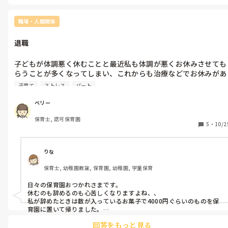
からないですが、辛かった事は‥」とそのまま伝えればいいのでは
休ませていただくのも気に食わなくいろいろ言われました。

ないでしょうか？
それも言っていいのか悩んでます。
職場・人間関係
退職 
子どもが体調悪く休むことと最近私も体調が悪くお休みさせても
らうことが多くなってしまい、これからも治療などでお休みがあ
ると思い休むと代わりに入ってもらうのも申し訳なく年度途中で
子育て
ストレス
パート
心苦しいですが途中退職させてもらうことになりました。

ベリー
職員が給食の先生や職員室にいる先生など合わせて３０人の園で
保育士, 認可保育園
す。 

5
・
10/2
皆さんにお礼であげるとしたらどのくらいの予算であげるか悩ん
でます。

りな
ハンカチとお菓子、コーヒーやティーパック１つずつでセットで
保育士, 幼稚園教諭, 保育園, 幼稚園, 学童保育
もらうことが今まで多かったのですが、ハンカチをプレゼントで
何をかもらったことがあるか質問したところあまり欲しくないと
日々の保育園おつかれさまです。

意見がありましたのでお菓子やティーパック、コーヒーのセット
休むのも辞めるのも心苦しくなりますよね、、

が無難かなと思いハンカチをなくすことにしたのですがお菓子や
私が辞めたときは数が入っているお菓子で4000円ぐらいのものを保
ティーパックのセットだと一人でどのくらいの予算で詰め合わせ
育園に置いて帰りました。

一人一人渡すと数がすごくなるのでそこまでしなくてもいいのでは
るか悩んでます。

回答をもっと見る
と思いました。