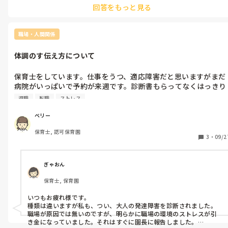
回答をもっと見る
主治医の話によると、◯ァファリンは血を止めにくくするとのこと
で飲まないでと言ってました。参考までに。
職場・人間関係
体調のす伝え方について
保育士をしています。仕事をうつ、適応障害だと思いますがまだ
病院がいっぱいで予約が来週です。診断書もらってなくはっきり
とは症状は言えません。休職か退職か悩んでます。

退職
転職
ストレス
園長に聞かれると思いますが、精神的にそうなる理由はやんわり
言ったほうがいいのかはっきり言ったほうがいいのか悩んでま
ベリー
す。

保育士, 認可保育園
どっちのほうがいいのでしょうか？

3
・
09/2
うつになる原因の先生は私に対してではなく他の先生に対して言
ってるのは周りの先生からは心配されてます。

言われる先生も先生ですが、新人なので仕方ないのかなというと
ぎゃおん
ころがあります。

保育士, 保育園
私もいろいろと至らない点があるのは分かってますが、どうして
も今は原因の先生とか辛いです。

いつもお疲れ様です。

それは言ったほうがいいのですがどう伝えようか悩んでます。
種類は違いますが私も、つい、大人の発達障害を診断されました。
職場が原因では無いのですが、明らかに職場の環境のストレスが引
き金になっていました。それはすぐに園長に報告しました。
