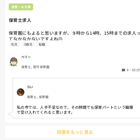
何人かの保育士さんに、なぜ同じ時間フルで仕事するのに常勤でボ
ーナスもらわないの？と聞いたこともありますが、全員が口を揃え
保育・お仕事
て書類や事務作業が苦手だから、という返答でしたよ。
保育士求人
保育園にもよると思いますが、９時から14時、15時までの求人
てなかなかないですよね😣
乳児
0歳児
転職
ベリー
保育士, 認可保育園
4
・
03/0
らい
保育士, 保育園
私の市では、人手不足なので、その時間でも保育パートという職種
で受け入れてくれると思います。
回答をもっと見る