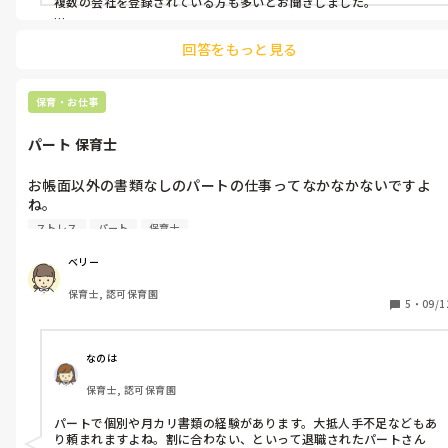
複数の会社を登録されている方も多いとお聞きしました。

ただ、紹介会社を通して契約すると園側は1人あたり60万ほどかかる
回答をもっと見る
保育・お仕事
パート 保育士
お帳面以外の書類なしのパートの仕事ってなかなかないですよ
ね。

個別の書類書くのが苦手で嫌です。

ストレス
パート
保育士
ホントに見守り、お世話だけのところもあるみたいですがなかな
かないですよね。
ベリー
保育士, 認可保育園
5
・
09/1
なのは
保育士, 認可保育園
パートで個別や月カリ書類の経験があります。大抵人手不足などもあ
り頼まれますよね。割に合わない、といって退職されたパートさん