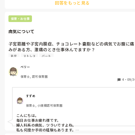
回答をもっと見る
兄弟のどちらかが体調不良の時は、兄弟みんな休む家庭も少なから
ずありますよ。

職場には子どもがよく体調崩して休みをもらうから3月で辞めた
いとは言ってあります。

あまり無理なさらず、過ごしてください！
保育・お仕事
もし早く退職できるなら12月いっぱいでできるなら辞めたいと言
ってあります。

病気について
メンタル面と体調が良くないのとで子どもの保育園でそんなこと
子宮筋腫や子宮内膜症、チョコレート嚢胞などの病気でお腹に痛
言われるとどうしたらいいですか？

みがある方、激痛のとき仕事休んでますか？ 

ロキソニンなどの薬飲んでなんとか言ってますか？
下の子がよく熱を出すので上も一緒に休みたいと言われると一緒
乳児
ストレス
パート
に休むのはだめですか?

私が体調悪いときに子ども預けてはだめですか？

ベリー
保育士, 認可保育園
もうメンタル面で辛すぎてモヤモヤしてます。

4
・
09/3
どうしたらいいでしょうか?
すずめ
保育士, 小規模認可保育園
こんにちは。

毎日お仕事お疲れ様です。

婦人科系の病気、ツラいですよね。

私も何度か手術の経験もあります。

私はロキソニンが良く効いていたので飲んでいました。
