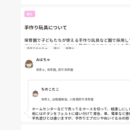
遊び
手作り玩具について
保育園で子どもたちが使える手作り玩具など園で採用し
ではどうでしょうか？なにか簡単にできておすすめの手
手作りおもちゃ
遊び
保育士
みはちゃ
保育士, 保育園, 認可保育園
ちのこたこ
保育士, 幼稚園教諭, 小規模認可保育園
ホームセンターなどで売ってるホースを切って、紐通しにした
他にはボタンをフェルトに縫い付けて青虫、車、電車など連
手先遊びとは違いますが、手作りエプロンやぬいぐるみの抱