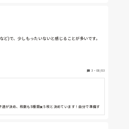
ど)で、少しもったいないと感じることが多いです。

3
・
08/03
達が決め、枚数も5種類✖️５枚と決めています！自分で準備す