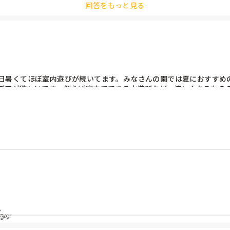
回答をもっと見る
日暑くてほぼ室内遊びが続いてます。みなさんの園では夏におすすめ
デアが欲しいです。例えば室内でできる水遊びなど、涼しくなるものの



