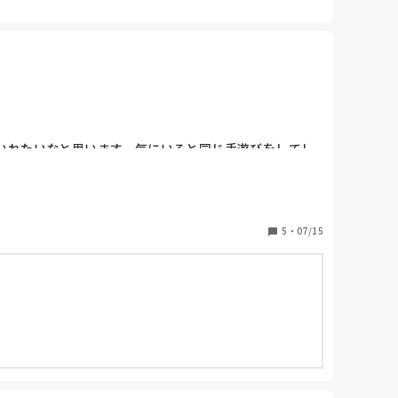
いれたいなと思います。気にいると同じ手遊びをしてし
5
・
07/15