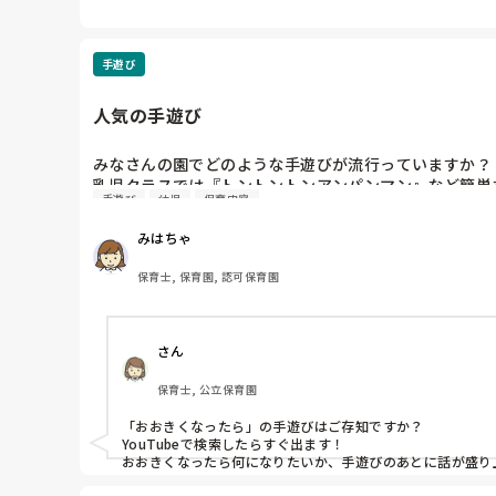
手遊び
人気の手遊び
みなさんの園でどのような手遊びが流行っていますか？

乳児クラスでは『トントントンアンパンマン』など簡単
手遊び
幼児
保育内容
まいがちなので、新たなネタとして人気の手遊びを知り
みはちゃ
保育士, 保育園, 認可保育園
さん
保育士, 公立保育園
「おおきくなったら」の手遊びはご存知ですか？

YouTubeで検索したらすぐ出ます！

おおきくなったら何になりたいか、手遊びのあとに話が盛り上