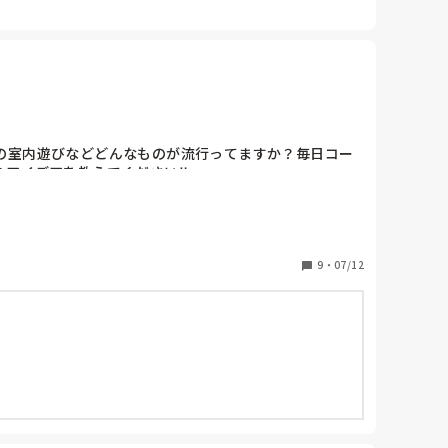
の室内遊びなどどんなものが流行ってますか？毎日コー
アイデアを教えてください‼︎
9
・
07/12