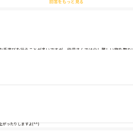
回答をもっと見る
な手遊びを行うことが多いですが、幼児さんでは少し難しい物を取り
たいです！よろしくお願い致します。
がったりしますよ(^^)