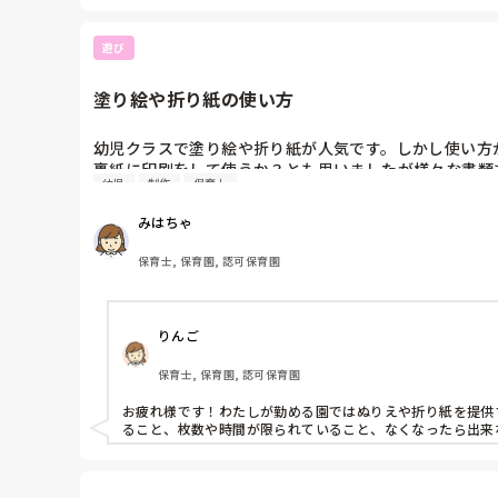
遊び
塗り絵や折り紙の使い方
幼児クラスで塗り絵や折り紙が人気です。しかし使い方が
裏紙に印刷をして使うか？とも思いましたが様々な書類
幼児
制作
保育士
しょうがないことだとも思うのですが、みなさんの園で
みはちゃ
保育士, 保育園, 認可保育園
りんご
保育士, 保育園, 認可保育園
お疲れ様です！わたしが勤める園ではぬりえや折り紙を提供
ること、枚数や時間が限られていること、なくなったら出来