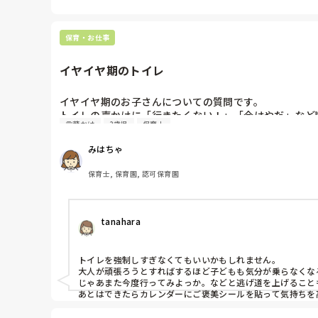
保育・お仕事
イヤイヤ期のトイレ
イヤイヤ期のお子さんについての質問です。

トイレの声かけに「行きたくない！」「今はやだ」など
言葉かけ
2歳児
保育士
色々な方法を試してみたいので、実際に効果的だった実
みはちゃ
保育士, 保育園, 認可保育園
tanahara
トイレを強制しすぎなくてもいいかもしれません。

大人が頑張ろうとすればするほど子どもも気分が乗らなくなる
じゃあまた今度行ってみよっか。などと逃げ道を上げることも
あとはできたらカレンダーにご褒美シールを貼って気持ちを