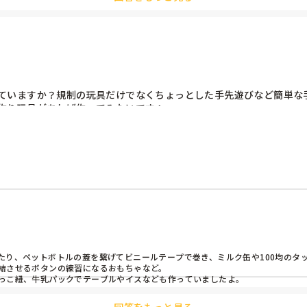
ていますか？規制の玩具だけでなくちょっとした手先遊びなど簡単な
作り玩具があれば作ってみたいです！
り、ペットボトルの蓋を繋げてビニールテープで巻き、ミルク缶や100均のタッ
結させるボタンの練習になるおもちゃなど。

っこ紐、牛乳パックでテーブルやイスなども作っていましたよ。