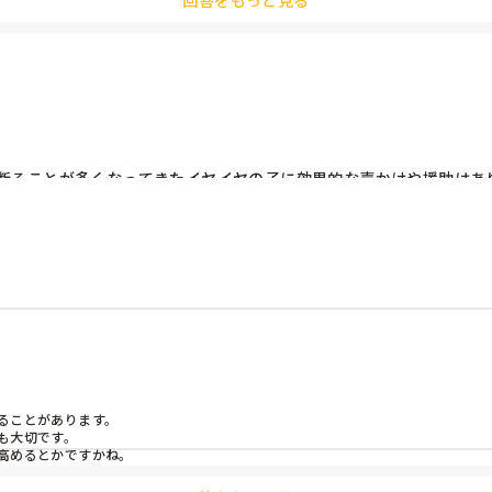
回答をもっと見る
断ることが多くなってきたイヤイヤの子に効果的な声かけや援助はあり
践法があれば教えていただきたいです！よろしくお願いします！
ことがあります。

大切です。

高めるとかですかね。