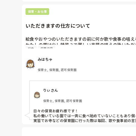
保育・お仕事
いただきますの仕方について
給食やおやつのいただきますの前に何か歌や食事の唱え
わたしの園は少し特殊？で難しい言葉の唱えの後いただき
給食
保育内容
少しその言葉に違和感を持っているのですが、他の園さ
みはちゃ
保育士, 保育園, 認可保育園
りぃさん
保育士, 保育園, 認可保育園
日々の保育お疲れ様です！

私の働いている園では一斉に食べ始めていないこともあり個
実習でお寺などの保育園に行った際は毎回、歌や食事前の言