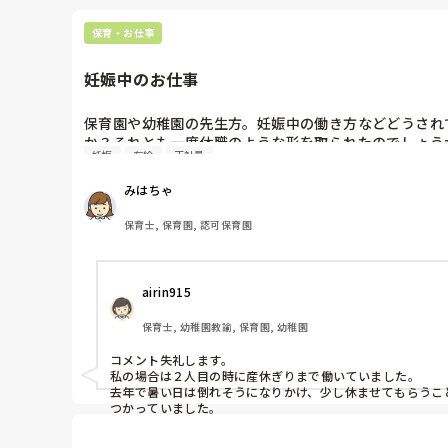
保育・お仕事
妊娠中のお仕事
保育園や幼稚園の先生方。妊娠中の働き方などどうされ
か？それとも一度休職のような形を取られたのでしょうか
妊娠
有給
正社員
教えて頂きたいです。
みはちゃ
保育士, 保育園, 認可保育園
airin915
保育士, 幼稚園教諭, 保育園, 幼稚園
コメント失礼します。

私の場合は２人目の時に産休ぎりまで働いていました。

去年で暑い日は倒れそうになりかけ、少し休ませてもらうこ
つかっていました。