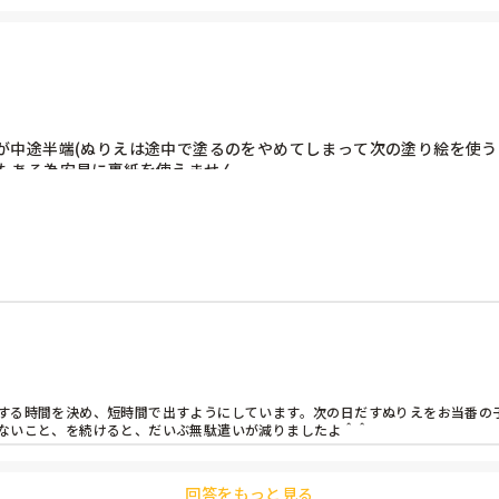
中途半端(ぬりえは途中で塗るのをやめてしまって次の塗り絵を使うな
もある為安易に裏紙を使えません。

工夫していることはありますか？
する時間を決め、短時間で出すようにしています。次の日だすぬりえをお当番の子
ないこと、を続けると、だいぶ無駄遣いが減りましたよ＾＾
回答をもっと見る