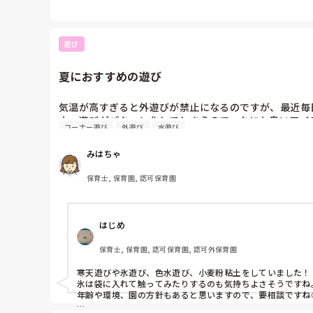
遊び
夏におすすめの遊び
気温が高すぎると外遊びが禁止になるのですが、最近毎
ナー遊びがパターン化してしまうので、なにか良いアイ
コーナー遊び
外遊び
水遊び
みはちゃ
保育士, 保育園, 認可保育園
はじめ
保育士, 保育園, 認可保育園, 認可外保育園
寒天遊びや氷遊び、色水遊び、小麦粉粘土をしていました！

氷は袋に入れて触ってみたりするのも気持ちよさそうですね。
年齢や環境、園の方針もあると思いますので、要相談ですね🥲