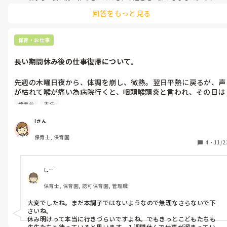
とうございました。良かったら皆さんでお召し上がりください！と
回答をもっと見る
メモに書いてお菓子と一緒に置かせてもらいます♬
保育・お仕事
長い期間休み後の仕事復帰について。
先週の木曜日夜から、体調を崩し、微熱。翌日平熱に戻るが、声
が枯れて喉が痛い為病院行くと、咽頭喉頭炎と言われ、その日は
仕事お休みした方がいいと言われ、休みました。土曜日には、免
発表会
主任
疫力も低下していた為、38℃台の高熱を出し、日曜日に病院行っ
たら、インフルエンザになり、5日間の出勤停止。4日目にして、
Iさん
咳がひどくて再度病院行って、気管支炎。と、この一週間で散々
保育士, 保育園
な事に、、。発表会リーダーになっていろいろと疲れも出たり、
4
・
11/2
子どもたちからくしゃみやら咳やらもらい体調を崩してしまいま
した。この事は、同じクラスの先生にはいろいろ話していたので
理解してくれてます。

しー
今日で、5日目。明日からまた仕事復帰です。何はともあれ一週
保育士, 保育園, 認可保育園, 管理職
も仕事をお休みしてしまった罪悪感やこの一週間でどこまで発表
会の事が進んでいるのか、まだ報告できていない部分もある為、
大変でしたね。まだ本調子ではないようなので無理なさらないで下
そこも話さなきゃいけないので、億劫でしかたありません。明日
さいね。

どんな顔でいけばわかりません。。。
休み明けって本当に行きづらいですよね。でもきっとこどもたちも
先生たちも待っていると思います。１週間休んで仕事が溜まっている