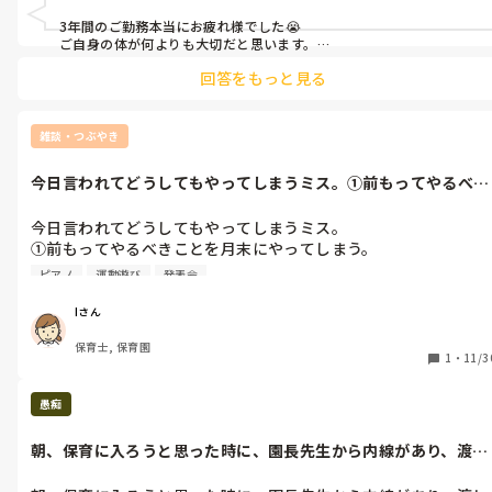
3年間のご勤務本当にお疲れ様でした😭

ご自身の体が何よりも大切だと思います。

回答をもっと見る
つぎは質問者にとって良い職場に巡り会えるといいですね。
雑談・つぶやき
今日言われてどうしてもやってしまうミス。①前もってやるべき
ことを月末に...
今日言われてどうしてもやってしまうミス。

①前もってやるべきことを月末にやってしまう。

②クリスマス発表会に向けてピアノを弾くにもかかわらず、間違
ピアノ
運動遊び
発表会
った覚え方をしてしまい、時間のロス。

今日、リトミックの先生に見ていただいたのに、成果出せず。

Iさん
そして、子どもたちのためにピアノをやめるかどうかみんなで話
保育士, 保育園
し合ってねと言われる。

1
・
11/3
結果→3日までに弾けなければ判断すると言われる。

愚痴
最後のメールで、

私:お疲れ様です。

朝、保育に入ろうと思った時に、園長先生から内線があり、渡し
自分の中で色々と整理し、

たいものある...
気を引き締めて明日も頑張ります。
