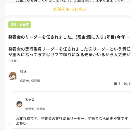
と思いますが、無事出勤出来ますように。
回答をもっと見る
保育・お仕事
発表会のリーダーを任されました。(理由:園に入り3年目(今年で
年目)...
発表会の実行委員リーダーを任されました😣リーダーという責任
が重みになってます😔サブで頼りになる先輩がいるから大丈夫か
なとか思ったりしますが、まとめたり進め方など全くのわからな
行事
いまま進みそうで怖いです。過去のデータはあり、振り返りや何
をしたかなどまとめてあるので、見てはいるのですが、できるか
Iさん
不安です。何かを任せられると頭痛や腹痛なども出てきてプレッ
保育士, 保育園
シャーに弱いです、、、。みなさんは、何かの実行委員リーダー
6
・
10/1
を任されて、気をつけてることやリーダーとしてやってたことな
ちゃこ
保育士, 保育園
お疲れ様です。発表会の実行委員リーダー、初めてなら尚更不安です
よね💦
