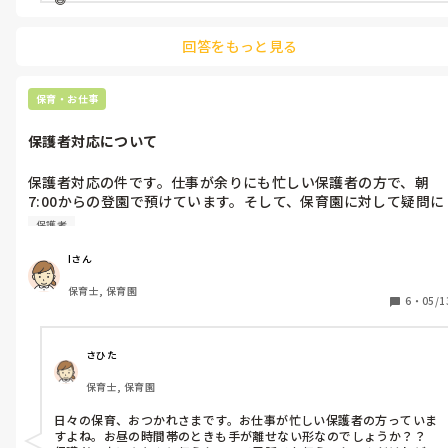
回答をもっと見る
保育・お仕事
保護者対応について
保護者対応の件です。仕事が余りにも忙しい保護者の方で、朝
7:00からの登園で預けています。そして、保育園に対して疑問に
思ったことは、時間がない朝でも聞いてみたり、担任がいないと
保護者
きは、登園後の30分後に電話まできます。これから土曜保育も使
う為、土曜保育の利用について、来週の月曜日の朝に伝えなきゃ
Iさん
いけませんが、保護者が朝どうしても時間がなく急いでいる為、
保育士, 保育園
早口で言ったことを聞いて、早口で説明しないといけなく
6
・
05/1
て、、、。そう思うと億劫でしかたがありません。(早口は得意
はありません)それに、言葉を慎重に選んで伝えないと大変な事
😔そういう保護者に対してどういう対応したら良いのでしょう
さひた
か？
保育士, 保育園
日々の保育、おつかれさまです。お仕事が忙しい保護者の方っていま
すよね。お昼の時間帯のときも手が離せない形なのでしょうか？？