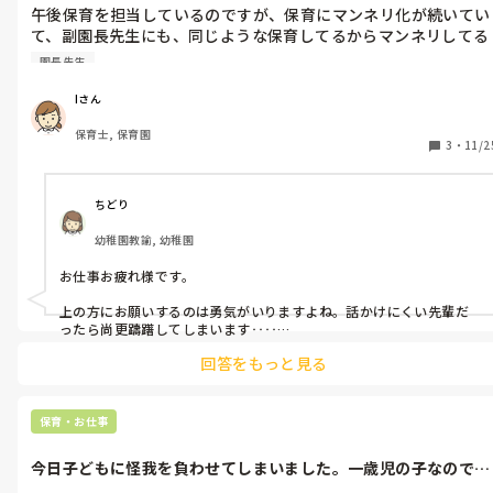
午後保育を担当しているのですが、保育にマンネリ化が続いてい
て、副園長先生にも、同じような保育してるからマンネリしてる
でしょ？こんなことしてみたいとかあってもいいんだよって言わ
園長先生
れました。私も、やってみたいですが、

まだそこまで考えに至らず、、。

Iさん
言われてやることが多く、でも、言っても中途半端と言われてし
保育士, 保育園
まいました…。

3
・
11/2
確かにそうだなぁと感じています。

できないなら、ここは今日できそうにないのでお願いしてもいい
ですか？とか言っていいんだよ？って言われますが、

ちどり
どうしても遠慮してしまって、、。

幼稚園教諭, 幼稚園
上の方にお願いをする・頼るってどうやればよいのでしょう
か。。
お仕事お疲れ様です。

上の方にお願いするのは勇気がいりますよね。話かけにくい先輩だ
ったら尚更躊躇してしまいます‥‥

回答をもっと見る
私は、1年目の時に主任とペアでクラスを担当しました。言われるま
まに動くことが多かったですが、「こうしてみたい」とか「どうし
たらいいのか分からない」と思ったことがあったら、とりあえずノ
ートにメモをしておいて（忘れてしまうので😅）、掃除の時間に聞
保育・お仕事
いてみたり、明日の準備中に聞いてみたりしました。疑問に思って
いることも解決することが多かったです🙂

今日子どもに怪我を負わせてしまいました。一歳児の子なのです
が、その子に...
きっと、上の方も色々と質問やお願いをされて嫌な気になる方は少