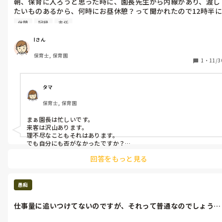
朝、保育に入ろうと思った時に、園長先生から内線があり、渡し
上司:何度も言うようですが、もう明日から１2月です。何をいつ
たいものあるから、何時にお昼休憩？って聞かれたので12時半に
までに終わらせるか？まだできませんか？

は降りますとお伝えしたら、12時半にきてね。と言われたんで
毎月、○○終わった？と確認しなくてはできませんか？

休憩
記録
主任
す。

色々と整理して は今言う言葉ではないです。

12時半には行ったものの、ドアを開ける前に(廊下で)お客さんと
どうしてあげたらいいのか私も分からなくなってきました。

Iさん
お話ししてる様子が伺えたので、やめたんです。

ごめんなさい。

保育士, 保育園
でも、園長先生から保育園の主任の先生に催促あって、12時半か
とメールが返ってきました。

1
・
11/3
ら何かなかった？って言われたので、園長先生から用事がありま
した。と言って園長先生のところ行ってみたら、

自分自身でもどうするべきかわからないんです。

次は園長先生自身の席に座ってお客さんとお話ししていたので、
もう今の園にもご迷惑かけてしまうので、辞めようと思っていま
タマ
おそるおそる伺ってみると、12時半に何かあったでしょ？忘れて
す。
保育士, 保育園
たの？と言われました。行ったのですが、お客さんと話している
様子が見えたので、やめたんです。と言いました。

まぁ園長は忙しいです。

でも、それは不必要なことだよね。と言われました。

来客は沢山あります。

園長先生も、私自身の行動には優しさを感じてくださっていまし
理不尽なこともそれはあります。

たが、ちゃんと来た意思表示してくれれば、12時半だね。そうだ
でも自分にも否がなかったですか？

園長に声をかけたり、周りの人に伝言頼んだり、待ったり、何かで
ね。って反応できるのよと。

回答をもっと見る
きたんじゃないですかね。

園長先生には言えませんでしたが、

気持ちはわかります。腹が立つ気持ちもわかります。園長も一言あれ
電話越しで渡したいものがあると言われ、行ったはいいけど、話
ばよかったように、Iさんも一言あればよかったんじゃないですか？
し中。

愚痴
伺ってみると、今日中に出してほしかった書類(前に期日をもっ
書類を出したけど、記入漏れがありそれを書いて欲しい)を書い
仕事量に追いつけてないのですが、それって普通なのでしょう
欲しいと。

か。あれもこれ...
そんな大事なことだったら言ってくれよってつい思ってしまいま