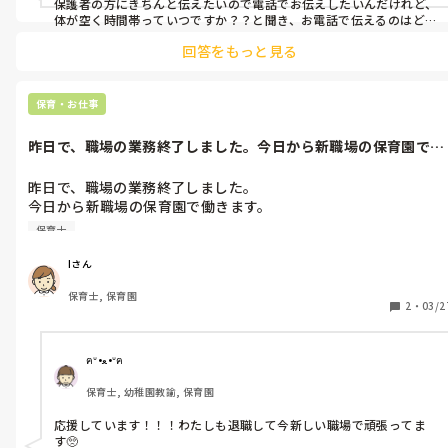
保護者の方にきちんと伝えたいので電話でお伝えしたいんだけれど、
体が空く時間帯っていつですか？？と聞き、お電話で伝えるのはどう
でしょうか？？私の職場でもそういう方には上司に確認して電話で
回答をもっと見る
対応する方もいます。
保育・お仕事
昨日で、職場の業務終了しました。今日から新職場の保育園で働
きます。3年...
昨日で、職場の業務終了しました。

今日から新職場の保育園で働きます。

3年間ってあっという間だけど、これからもいろんなことを頑張
保育士
って行き、4年目突入したいと思います。
Iさん
保育士, 保育園
2
・
03/2
ฅᐡ•ﻌ•ᐡฅ
保育士, 幼稚園教諭, 保育園
応援しています！！！わたしも退職して今新しい職場で頑張ってま
す🥺