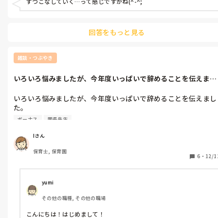
ずつこなしていく…って感じですかね(^-^;
回答をもっと見る
雑談・つぶやき
いろいろ悩みましたが、今年度いっぱいで辞めることを伝えまし
た。直接じゃ...
いろいろ悩みましたが、今年度いっぱいで辞めることを伝えまし
た。

直接じゃうまく話せないので園長先生に手紙を書き、

ボーナス
園長先生
ボーナス日には理事長先生もいたので、改めて直接伝えました。

やっぱ自分の体が大事だと感じました。

Iさん
精神的にきてたんです。。3年目になって肌感合わないって気付
保育士, 保育園
きました。次は合う所あれば良いなと思います。
6
・
12/1
yumi
その他の職種, その他の職場
こんにちは！はじめまして！
