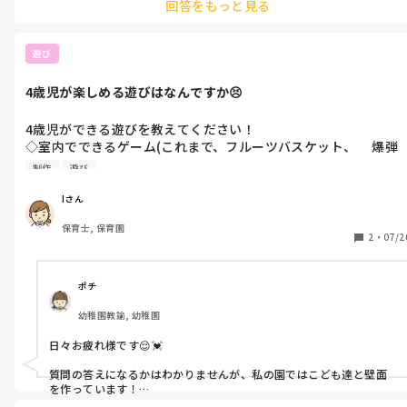
回答をもっと見る
めたり、水面に浮かべたりして、子どもたちで取り合ったり、追いか
けっこをしたりします。

2. **水の流れを使った遊び**: プールの端から水を流し込むと、水流
遊び
を利用しておもちゃや葉っぱを流したり、手で水流を操作したりす
るのも面白いです。

4歳児が楽しめる遊びはなんですか😣
3. **シャワーやジェットで遊ぶ**: プールの周りにあるシャワーや水
ジェットを使って、水をかけっこしたり、シャワーで遊んだりするの
4歳児ができる遊びを教えてください！

も楽しいです。

◇室内でできるゲーム(これまで、フルーツバスケット、     爆弾
ゲーム、椅子取りゲーム、わなげ、新聞紙じゃんけんはしました)
4. **水を使った絵を描く**: プールサイドで大きな筆やスポンジを使
制作
遊び
◇ホールでできるゲーム(これまで、しっぽとり、鬼ごっこ等は
って、水で絵を描く活動も楽しいです。色水を作って、絵を彩った
り、模様をつけたりするのも良いですね。

ました)

Iさん
◇制作　

5. **水遊びゲーム**: 隠れんぼや、水の中でのバトンタッチゲーム、
保育士, 保育園
2
・
07/2
水中リレーなど、水の中でできる遊びやゲームも楽しいです。

これらのアイデアは、子どもたちが自由に水と触れ合い、楽しい時
間を過ごせるように工夫されています。安全に楽しむためには、常に
ポチ
監視が必要ですので、保護者や保育士の方が周りにいることが大切
ですね。
幼稚園教諭, 幼稚園
日々お疲れ様です😌💓

質問の答えになるかはわかりませんが、私の園ではこども達と壁面
を作っています！

テーマも自分達で考えて、テーマが決まって作るものも決まったら素