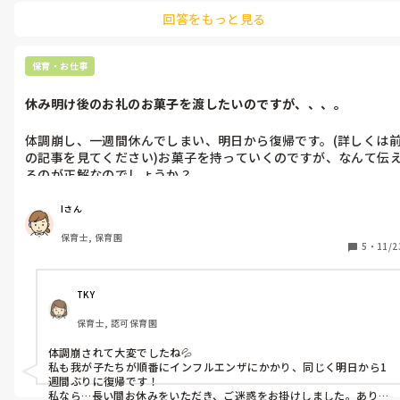
うつってしまうときはうつりますから、気にしてしまうとは思いま
回答をもっと見る
すがあまり気にされない方が良いと思います。
保育・お仕事
休み明け後のお礼のお菓子を渡したいのですが、、、。
体調崩し、一週間休んでしまい、明日から復帰です。(詳しくは
の記事を見てください)お菓子を持っていくのですが、なんて伝
るのが正解なのでしょうか？

☆ご心配をおかけしてすみませんでした。少しですがお菓子があ
って、置いてても(指定場所)大丈夫ですか？

Iさん
他に有れば教えてください😣
保育士, 保育園
5
・
11/2
TKY
保育士, 認可保育園
体調崩されて大変でしたね💦

私も我が子たちが順番にインフルエンザにかかり、同じく明日から1
週間ぶりに復帰です！

私なら…長い間お休みをいただき、ご迷惑をお掛けしました。ありが