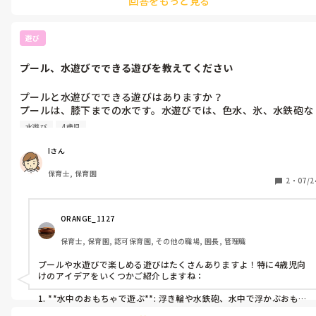
回答をもっと見る
例えばですが、

・4歳児の育ち（今こんな力が育っています）を共有

・お友だち関係どうしてる？（トラブル含めて）

・自己主張や甘えのバランス

遊び
・就学に向けて今大切にしたいこと（まだ先だけど少し意識）

みたいなテーマだと、保護者の方も「今の我が子」に当てはめて話
プール、水遊びでできる遊びを教えてください
しやすいかなと思います。

グループ分けも良いと思いますが、

テーマを少し絞って「みんなで共有→少し話す」くらいの流れで
プールと水遊びでできる遊びはありますか？

も、まとまりやすいかもです。

プールは、膝下までの水です。水遊びでは、色水、氷、水鉄砲な
あと個人的には、最後に

どなどしました😣他にありますか？

「うちの子のいいところを一言」

水遊び
4歳児
あったら教えてください😣4歳児です！
みたいなポジティブなシェアを入れると、すごく温かい雰囲気で終
われておすすめです✨

Iさん
応援してます。
保育士, 保育園
2
・
07/2
ORANGE_1127
保育士, 保育園, 認可保育園, その他の職場, 園長, 管理職
プールや水遊びで楽しめる遊びはたくさんありますよ！特に4歳児向
けのアイデアをいくつかご紹介しますね：

1. **水中のおもちゃで遊ぶ**: 浮き輪や水鉄砲、水中で浮かぶおもち
ゃなどを使って、水中で遊ぶのが楽しいです。おもちゃを水の中に沈