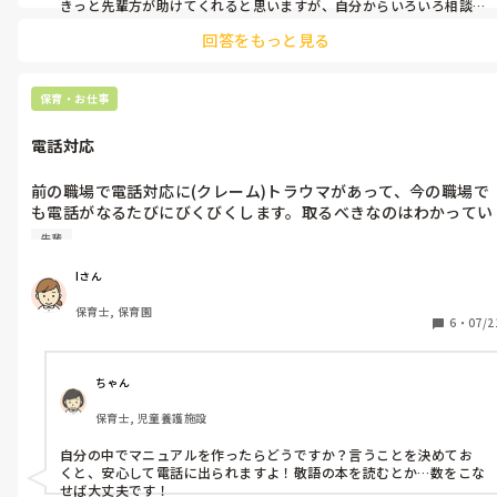
きっと先輩方が助けてくれると思いますが、自分からいろいろ相談
したり、案を伝えたり歩みよるといいかなと思います！わたしもこ
回答をもっと見る
のようにしていろいろ助けていただきました😆

ポイントはぜんぶ聞くのではなく、自分からの考えも伝えることか
なと思います！頑張ってくださいね❣️
保育・お仕事
電話対応
前の職場で電話対応に(クレーム)トラウマがあって、今の職場で
も電話がなるたびにびくびくします。取るべきなのはわかってい
ますが、なるべく取らないようにしています。でも、先輩の目も
先輩
気になってしまいます。。電話対応でいい解決策ありますでしょ
うか？
Iさん
保育士, 保育園
6
・
07/2
ちゃん
保育士, 児童養護施設
自分の中でマニュアルを作ったらどうですか？言うことを決めてお
くと、安心して電話に出られますよ！敬語の本を読むとか…数をこな
せば大丈夫です！