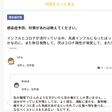
習いました。

回答をもっと見る
子ども同士の喧嘩は｢ごめんね」｢仲直りの握手」等のやりとりを教
えています。

感染症対策
活動を嫌がってやってくれないときは、少しでもできているところ
を、オーバー気味に褒める様にしています。そうすると、段々とやる
感染症予防、対策があれば教えてください。
気が出てくることがあります。

丁寧な言葉を使えたとき、活動がしっかりできている時を見逃さずに
インフルとコロナが流行っている中、先週インフルになったばっ
かなのに、また昨日発熱して、次はコロナ陽性が発覚して、また
日間休みになりました。免疫が下がっている状態で移ってしまい
コロナ
ました。インフル後から復帰して2日しか経ってないのに、、。
仕事場に申し訳なさが募っていきます。

Iさん
感染症予防、対策あれば教えてください。
保育士, 保育園
4
・
11/2
わはは
保育士, 保育園
私の職場でIさんのような方がいたら気の毒だとしか思いません。。

自分がやっている対策としては、よく寝る、湯船に浸かる、食物繊
維やキノコと言った免疫があがるといわれている食べ物を食べる、
なるべくストレスをためない…などです。
