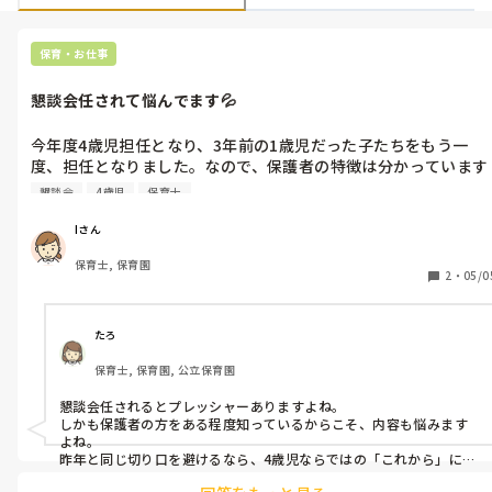
保育・お仕事
懇談会任されて悩んでます💦
今年度4歳児担任となり、3年前の1歳児だった子たちをもう一
度、担任となりました。なので、保護者の特徴は分かっています
が、リーダーの先生から、保育参観後の懇談会を任されました💧
懇談会
4歳児
保育士
昨年3歳児では、家で楽しんでいることや休日での楽しんでいる
こと、子育ての悩みなどを3グループに分かれて聞いたようです
Iさん
なので、それに被らない、懇談会の内容は何がいいと思います
保育士, 保育園
か？

2
・
05/0
たろ
保育士, 保育園, 公立保育園
懇談会任されるとプレッシャーありますよね。

しかも保護者の方をある程度知っているからこそ、内容も悩みます
よね。

昨年と同じ切り口を避けるなら、4歳児ならではの「これから」に少
し目を向けた内容もいいかなと思いました。
