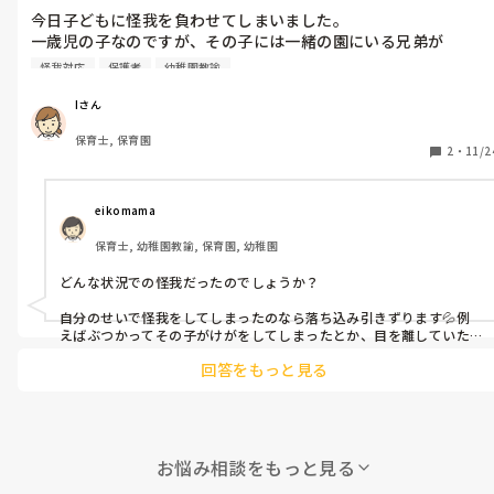
ないと思いますので、Iさんの思っていることを正直に伝えてみては
今日子どもに怪我を負わせてしまいました。

いかがでしょうか？

一歳児の子なのですが、その子には一緒の園にいる兄弟が

2人います。3人を幼稚園の先生、私で見ていました。

良いアドバイスをもらえたり解決策が見つかったりするかと思いま
怪我対応
保護者
幼稚園教諭
保護者の方は、けっこう厳しい方なので気をつけてはいるのです
す🙂
が、幼稚園の方にいるお姉ちゃんが怪我をしたようで、

Iさん
絶対怪我をさせちゃいけないって注意を払っていたのにも関わら
保育士, 保育園
ずさせてしまい、お母さんにとっては2人怪我をさせてしま
2
・
11/2
う。。信用なくしますよね。

私は怪我をさせてしまって、結構落ち込み引きずりタイプです
が、皆さんは落ち込みますか？そのまま引きずりますか？

eikomama
どう切り替えていけばいいのでしょうか。。
保育士, 幼稚園教諭, 保育園, 幼稚園
どんな状況での怪我だったのでしょうか？

自分のせいで怪我をしてしまったのなら落ち込み引きずります💦例
えばぶつかってその子がけがをしてしまったとか、目を離していた
とか、、、。でも防げないような怪我もあると思います。そういう怪
回答をもっと見る
我なら割りきって、親がどうであれ仕方ない、と思うようにします。
お悩み相談をもっと見る