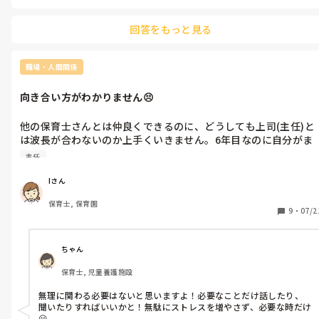
回答をもっと見る
職場・人間関係
向き合い方がわかりません😣
他の保育士さんとは仲良くできるのに、どうしても上司(主任)と
は波長が合わないのか上手くいきません。6年目なのに自分がま
だ未熟な保育士で呆れられてる気がします。主任も良い人とはわ
主任
かっていますが、自分に当たりがきつい気もします。どう向き合
えば良いのでしょうか。
Iさん
保育士, 保育園
9
・
07/2
ちゃん
保育士, 児童養護施設
無理に関わる必要はないと思いますよ！必要なことだけ話したり、
聞いたりすればいいかと！無駄にストレスを増やさず、必要な時だけ
😃