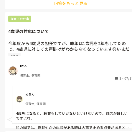
回答をもっと見る
材、使いたい画材等も自分達で決めます！

例)

テーマ🌟スキー🌟

保育・お仕事
・空→絵の具(ローラー)

・雪→コンテ

4歳児の対応について
・雪山→新聞で立体的にしたあと、白の模造紙で包む

・スキーをする人→画用紙で作る

今年度から4歳児の担任ですが、昨年は1歳児を2年もしてたの
こんな感じで作りたいものでグループに分かれて行うのですが、全
で、4歳児に対しての声掛けがわからなくなっています😓いまだ
て作り終わるのに2.3日かかりますが自分達でテーマも決めているし
に未満児さん向けの声がけになってしまって…。

作りたいもので分かれているので(終わったら好きなグループをお手
4歳児
危ない時の行動を止める時、ふざけている時、「〇〇ちゃんきら
伝いする)みんな自発的にやりますし、何よりも先生が壁面を作らな
くていいのでとってもお勧めですよ～😊
い！」「やだーやりたくない！」などの言葉遣いを言った時の対
Iさん
応など、、。何をいっても「やだ」と言われます😣

保育士, 保育園
特に①ふざけている時に声色を変えて言っても「えへへ」と笑っ
2
・
07/1
て😵‍💫

②言葉遣いなど

4歳児ってどんな声掛けすればいいですか？

めろん
保育士, 保育園
追加で室内でできる遊び(爆弾ゲームやフルーツバスケットなど)
ホールでできる遊び(しっぽとりや鬼ごっこなど)があれば教えて
4歳児になると、教育もしていかないといけないので、対応が難しい
ください🙇

ですよね。

制作なども嬉しいです！
私の園では、怪我や命の危険がある時は大声で止める必要があると