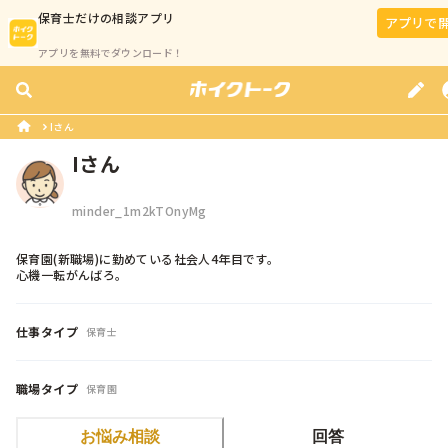
保育士
だけの相談アプリ
アプリで
アプリを無料でダウンロード！
Iさん
Iさん
minder_1m2kTOnyMg
保育園(新職場)に勤めている社会人4年目です。

心機一転がんばろ。
仕事タイプ
保育士
職場タイプ
保育園
お悩み相談
回答