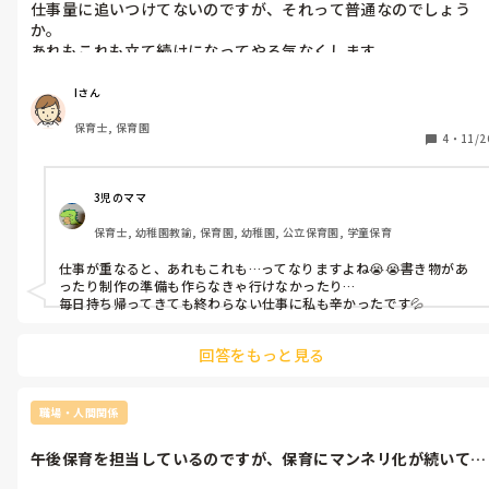
仕事量に追いつけてないのですが、それって普通なのでしょう
した。

か。

ただ、渡したいものあるって言われただけで、大事なものかどう
あれもこれも立て続けになってやる気なくします
かなんてわからないです。

って思って言わなかったです。
Iさん
保育士, 保育園
4
・
11/2
3児のママ
保育士, 幼稚園教諭, 保育園, 幼稚園, 公立保育園, 学童保育
仕事が重なると、あれもこれも…ってなりますよね😭😭書き物があ
ったり制作の準備も作らなきゃ行けなかったり…

毎日持ち帰ってきても終わらない仕事に私も辛かったです💦
回答をもっと見る
職場・人間関係
午後保育を担当しているのですが、保育にマンネリ化が続いてい
て、副園長先...