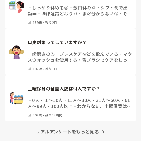
・
しっかり休める😊
・
数日休み🌻
・
シフト制で出
勤💼
・
ほぼ通常どおり👶
・
まだ分からない🤔
・
その
他(コメントで教えてください)
189
票・
残り2日
口臭対策ってしていますか？
・
歯磨きのみ
・
ブレスケアなどを飲んでいる
・
マウ
スウォッシュを使用する
・
舌ブラシでケアをしっか
りする
・
フリスクをかじる
・
気にしたことない
・
そ
192
票・
残り1日
の他(コメントで教えて下さい)
土曜保育の登園人数は何人ですか？
・
0人
・
１～10人
・
11人～30人
・
31人～60人
・
61
人～99人
・
100人以上
・
わからない、土曜保育はな
い
・
その他(コメントで教えて下さい)
208
票・
残り13時間
リアルアンケートをもっと見る