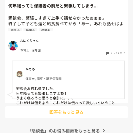
祭日があれば週休が無い）、正規はリフレッシュ休暇がある
何年経っても保護者の前だと緊張してしまう...
が、会計年度は無い、正規は健診のための特別休暇があるが、
会計年度は有休を使わなければいけない…と正規と比べてしま
ったら、短所が目立ちますが💧私立の正規ぐらいは給料あるの
懇談会、緊張しすぎて上手く話せなかったぁぁぁ。

で、そこまで不満ではないです。
終了して子ども達と給食食べてから「あー。あれも話せばよ
かったなぁ...」と脳内で反省会開いてました笑

懇談会
発表会
保護者
１０年以上保育士してるけど、やっぱり懇談会は緊張するー
泣

おにくちゃん
スラスラ話せる先生が羨ましい泣

保育士, 保育園
2
・
12/17
かのみ
保育士, 認証・認定保育園
懇談会お疲れ様でした。

何年経っても緊張しますよね！

うまく喋ろうと思うと余計に、、、

これだけは伝えよう！これだけは伝わって欲しいということが
一つでも保護者に伝われば100点だと思いますよ！！

回答をもっと見る
実際に保護者として聞いていてふんふんって思っても一年後に
忘れてしまうことばかり、、、

自分らしく気持ちを伝えるだけで十分だと思いますし、伝えた
いという姿勢は保護者の方に伝わってると思いますよ！言葉じ
「懇談会」のお悩み相談をもっと見る
ゃなく人柄ですよ！