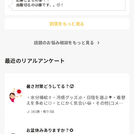
自腹切るのは嫌です、。🥺！

回答をもっと見る
話題のお悩み相談をもっと見る
最近のリアルアンケート
暑さ対策どうしてる？🥵
・
水分補給🥤
・
冷感グッズ🧊
・
日陰を選ぶ🌳
・
着替
えを多めに👕
・
とにかく気合い😂
・
その他(コメン
トで教えてください)
161
票・
残り3日
お盆休みありますか？🌻