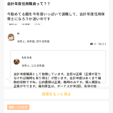
会計年度任用職員って？？
今勤めてる園を今年度いっぱいで退職して、会計年度任用保
育士になろうか迷い中です

会計年度任用保育士（フルタイム）の仕事内容（主担になる
懇談会
指導案
公立
ことはあるのか、書類作成、個人懇談会等の保護者対応（登
降園時以外に）あるのか）、メリット・デメリット、福利厚
m
生はいいのかなど、上げるとキリがないですが…知りたいで
保育士, 保育園, 認可保育園
す

4
・
06/11
あと、気になっている自治体から出ている求人が月給制と時
給制と2種あるのですが、何か違うのでしょうか？？

わかる方いれば教えていただきたいです。
たむたむ
保育士, 公立保育園
会計年度職員として勤務しています。主担は正規（正規が足り
なければ臨時も有り得る）が担います。会計年度はあくまで補
助的役割ですね。公的書類は正規、臨時のみです。個人懇談も
正規がやります。福利厚生は、ボーナスが年2回、有休の他に
看護休暇、夏季休暇有り、通勤手当（2キロ以上）、貸し付
回答をもっと見る
け？名前は忘れましたが、保育に必要なもの（コロナ禍のた
め、極端に必要になったものなど）を年間で1人1万円くらい買
って貰えます。あ、正規もですが。

　デメリットは、やはり給料が正規より安い、有休はあるもの
雑談・つぶやき
の正規の半分、（うちの園の場合、4週間シフトで期間内に祝•