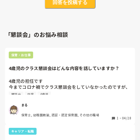
回答を投稿する
「懇談会」のお悩み相談
保育・お仕事
4歳児のクラス懇談会はどんな内容を話していますか？
4歳児の担任です

今までコロナ禍でクラス懇談会をしていなかったのですが、
今年度から行うことになりました。以上児クラスになってか
懇談会
内容
4歳児
ら初めてのクラス懇談会で何をしたらいいか悩んでいます。
皆さんはどんな内容で行っていますか。

まる
私はクラス懇談会をする前に、保護者の皆さんにアンケート
保育士, 幼稚園教諭, 認証・認定保育園, その他の職場
をとってどんなことを話し合いたいか聞いて、それを基に進
1
・
04/28
めていけたらなと思っています。
キャリア・転職