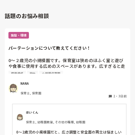
話題のお悩み相談
施設・環境
パーテーションについて教えてください！
0〜２歳児の小規模園です。保育室は狭めのほふく室と遊び
や食事に使用する広めのスペースがあります。広すぎると走
り回ったりして落ち着かないので、活動によってパーテーシ
環境構成
安全
小規模保育園
ョンで仕切っています。このパーテーションがウレタンのよ
うな素材で軽いので、ちょっと体が当たると倒れたり、つか
NANA
まり立ちが不安定な子にとっては共倒れになったりで危険で
保育士, 保育園
す。かと言って固定してしまうと活動によって柔軟に移動す
2
・
3日前
ることができなくなってしまうし…以前勤務していた園では
しっかりした重いものを置いていましたが、移動が大変で使
い勝手が悪く、子どもがぶつかって倒れた時に怖い思いをし
ほいくん
ました。

保育士, 幼稚園教諭, その他の職種, 幼稚園
皆さんの園ではどんなもので工夫されていますか？
0〜2歳児の小規模園だと、広さ調整と安全面の両立は悩ましい