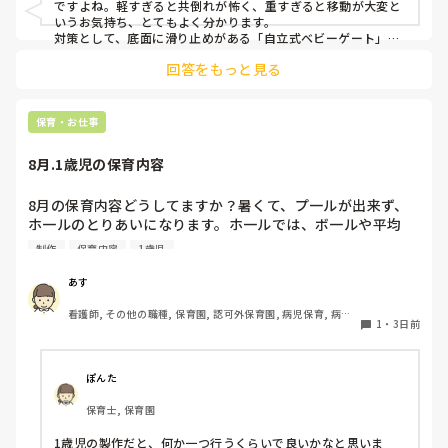
ですよね。軽すぎると共倒れが怖く、重すぎると移動が大変と
いうお気持ち、とてもよく分かります。

対策として、底面に滑り止めがある「自立式ベビーゲート」な
ら、つかまり立ちでも倒れにくく移動も楽でおすすめです。ま
回答をもっと見る
た、ストッパー付きキャスターをつけたロー棚を仕切りにすれ
ば、倒れず収納にもなって一石二鳥です。

今のウレタン製を活かすなら、壁や固定家具で挟む配置にした
り、脚元に水入りペットボトルなどの重りを付けて補強してみ
保育・お仕事
てくださいね。安全で使いやすい方法が見つかるよう応援して
8月.1歳児の保育内容
8月の保育内容どうしてますか？暑くて、プ一ルが出来ず、
ホ一ルのとりあいになります。ホ一ルでは、ボ一ルや平均
台、風船で遊んでいます。製作で、うちわや望遠鏡や風鈴🎐
制作
保育内容
1歳児
製作をしたりしますが、なかなか、集中できません。1歳児
クラスです、玩具で遊ばせながら、何人かずつよんで、やっ
あす
ています。何か、いいアイデアや、工夫など、何でもいいの
看護師, その他の職種, 保育園, 認可外保育園, 病児保育, 病院
で、教えて下さい。
1
・
3日前
内保育, その他の職場
ぽんた
保育士, 保育園
1歳児の製作だと、何か一つ行うくらいで良いかなと思いま