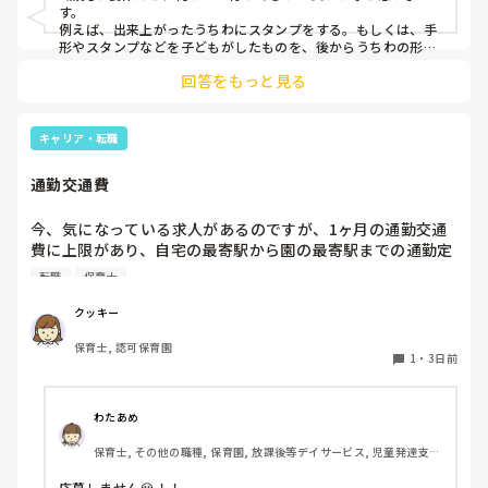
す。

例えば、出来上がったうちわにスタンプをする。もしくは、手
形やスタンプなどを子どもがしたものを、後からうちわの形に
切る。1歳児なんて集中できないです。興味を持って来てくれ
回答をもっと見る
ただけで十分です。

お部屋では、ビニールシートを敷いて、片栗粉粘土、寒天や春
雨遊び、氷遊び、など間食遊びをたくさん行っています。

キャリア・転職
ホールに行っているクラスにお邪魔するのも良いかなと思いま
通勤交通費
す！いつもと違うおもちゃ、室内に興味津々です！
今、気になっている求人があるのですが、1ヶ月の通勤交通
費に上限があり、自宅の最寄駅から園の最寄駅までの通勤定
期代が5,000円ほどオーバーします

転職
保育士
たかが5,000円と考えるか…

私としてはなかなか大きい金額なので、この時点で応募を迷
クッキー
っているのですが、皆さんならどうしますか？
保育士, 認可保育園
1
・
3日前
わたあめ
保育士, その他の職種, 保育園, 放課後等デイサービス, 児童発達支援
施設
応募しません😭！！
