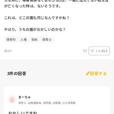
ちなみに、等身関係なく忌引きは1日、一緒に住んでない祖父母
が亡くなった時は、ないそうです。

これは、どこの園も同じなんですかね？

やはり、うちの園がおかしいのかな？
保育料
人権
有給
保育士
09/07
いいね 2
3
件の回答
回答する
まーちゅ
保育士, 幼稚園教諭, 保育園, 幼稚園, 公立保育園