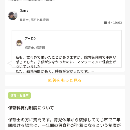
保育料
一時預かり
産休
(パート基本3人体制で私含めて4人です)

Garry
11月から0歳児、1歳児共に1人ずつ増える予定だと今日言わ
保育士, 認可外保育園
れました。

6
・
10/02
現在の段階で、保育士数的にはこれでいけると言われました
が、2人増えるとなるとキツイです。今でも正直キツイで
す。

アーロン
保育士, 保育園
今日も、キツイので担任を増やしてほしいと伝えましたが、

無理でした。

私も、認可外で働いたことがありますが、院内保育園で手厚い
認可外なので保育料や、一時保育、行事などで売り上げをあ
感じでした。子供が少なかったのに、マンツーマンで保育士が
げているため、コロナの影響で一時保育なども取れなかった
ついていました。

から売り上げより人件費が多くかかっており、保育士を増や
ただ、勤務時間が長く、時給が安かったです。

認可外は、認可のように補助金が出ないので、大変ですよね。

すことはできないし、他の士数が足りてるクラスからうちの
回答をもっと見る
担任が少ないのに、子供が多過ぎると思いますので。保育に支
クラスに配属も無理だと言われました。

障が出かねません。上の方に訴えられて改善しないと子供が怪
我をしたり、保育士が倒れてしまいます。
士数が足りてるクラスから来れない理由(3歳児)は、担任1人
保育・お仕事
が1月に産休に入るため、うちに来てもまた元のクラスに戻
らないといけないからです。

保育料貸付制度について
また、別のクラス(4.5歳児)は、時短の先生や、プログラミン
グやEnglishの授業に必要な人材なので絶対にうちのクラス
保育士の方に質問です。育児休業から復帰して同じ市で二年
には来れません。

間続ける場合は、一年間の保育料が半額になるという制度が