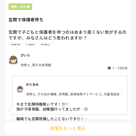
保育・お仕事
玄関で保護者待ち
玄関で子どもと保護者を待つのはあまり良くない気がするの
ですが、みなさんはどう思われますか？

保護者
1歳児
保育士
お迎えを催促してるみたいだし、園で楽しめてないのかなと
不安になるような…
ぴいち
保育士, 認可外保育園
1
・
16日前
わたあめ
保育士, その他の職種, 保育園, 放課後等デイサービス, 児童発達支援
施設
今まで玄関待機無いです！🥺！

我が子保育園、幼稚園行ってましたが‥🥺

職場でも玄関待機したことないです🥺！

回答をもっと見る
デイサービスのお迎え仕事で保育園、幼稚園送迎に行ってた時
は、玄関で待ってる子多かったです！
