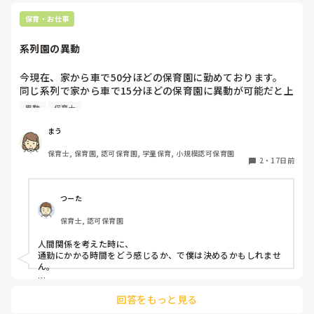
保育・お仕事
系列園の異動
今現在、家から車で50分ほどの保育園に勤めております。

同じ系列で家から車で15分ほどの保育園に異動が可能だと上
から伝えられました。

異動
保育士
そこの園は距離だけ考えるととても魅力的なのですが、人間
関係が少しややこしい、お局が厳しいと有名です。

まう
今の通勤距離がある園は、園長を含め優しい職員、連携がで
保育士, 保育園, 認可保育園, 学童保育, 小規模認可保育園
きている先生が多いです。

2
・
17日前
皆さんならどちらを選びますか？ご参考にさせてください🙇‍♀️
つーた
保育士, 認可保育園
人間関係を考えた時に、

通勤にかかる時間をどう感じるか、で僕は決めるかもしれませ
ん。

いくら近くても、嫌な場所に行くのは、たとえ時間がかからな
回答をもっと見る
くても、気分が下がる。それに、15分で、またあの場所に行か
なきゃいけない…ってなるとすれば、その15分は近すぎると思