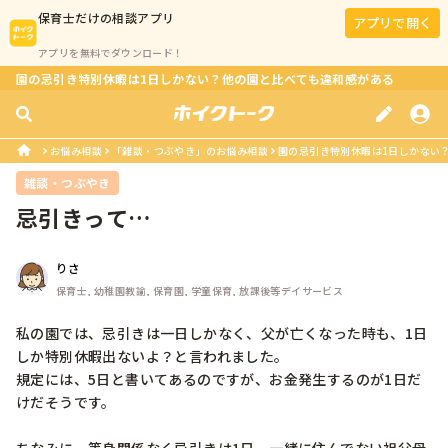
保育士
だけの相談アプリ
アプリで開く
アプリを無料でダウンロード！
園の忌引き特別休暇は1日しかない？他の園と比べても違和感がある
お悩み相談
「雑談・つぶやき」のお悩み相談
園の忌引き特別休暇は1日しかない
雑談・つぶやき
忌引きって…
りさ
保育士, 幼稚園教諭, 保育園, 学童保育, 放課後等デイサービス
私の園では、忌引きは一日しかなく、父が亡くなった時も、1日
しか特別休暇出ないよ？と言われました。

規定には、5日と書いてあるのですが、お金発生するのが1日だ
けだそうです。
