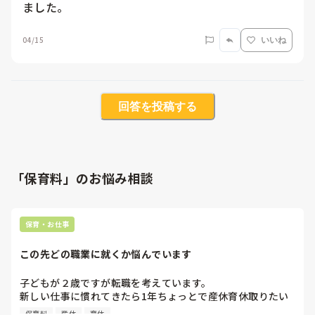
ました。
04/15
いいね
回答を投稿する
「保育料」のお悩み相談
保育・お仕事
この先どの職業に就くか悩んでいます
子どもが２歳ですが転職を考えています。

新しい仕事に慣れてきたら1年ちょっとで産休育休取りたい
と考えています。

保育料
産休
育休