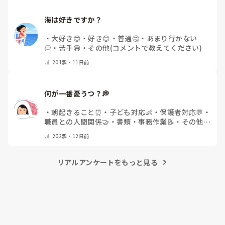
海は好きですか？
・
大好き😍
・
好き😊
・
普通🤔
・
あまり行かない
💭
・
苦手😅
・
その他(コメントで教えてください)
201
票・
11日前
何が一番憂うつ？💭
・
朝起きること⏰
・
子ども対応👶
・
保護者対応💬
・
職員との人間関係🤝
・
書類・事務作業📝
・
その他
(コメントで教えてください)
202
票・
12日前
リアルアンケートをもっと見る