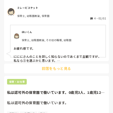
今は、8年続けてきたところで育休明け→時短正社員なので
すが片道45分ほどかかっているので

ミレービスケット
もう少し近い場所でパート、今より勤務を１時間くらい延ば
保育士, 幼稚園教諭, 保育園
せたら時間を有効に使えるかなって思っています。

4
・
02/02
そこで質問なのですが

みなさんならどの職業を選びますか？

保育士は潜在保育士の支援で、就職準備金が貰えたり

ほいくん
2年働いたら保育料半額になったりする制度を

保育士, 幼稚園教諭, その他の職種, 幼稚園
使えるのですが、子どもが保育園に入るのと同時期に

申し込みでないと使えません。

お疲れ様です。

ゆくゆく正社員に、、と思って事務か、子ども服の店員とか
か、引き続き保育士か、2人目の保育園入園と同時に制度を
にににさんのことを詳しく知らないのであくまで主観ですが、
利用してから保育士に戻るか、、

私なら②を選ぶかと思います。

回答をもっと見る
子育ての時期はとにかく忙しい！精神的にも肉体的にも追い込
①事務のパート

まれます。と思うと、③なのですが、③ではこれまで積み上げ
②引き続き保育士（7時間パート）

てきたキャリアが無駄になります。

③アパレルなどでゆるく働く

保育・お仕事
いずれは保育の道へ・・・。保育で頑張ってきた人はやはりそ
こに立ち返りますよー。

私は認可外の保育園で働いています。0歳児3人、1歳児12人
を担任1人で...
だから、いつでも戻れる道を確保して置く必要はあるのではな
いかなー。可能なら保育士としてもうすこし余裕を持って働け
私は認可外の保育園で働いています。

るように配慮してもらえるところがあるといいのですが。

0歳児3人、1歳児12人を担任1人で見ています。

応援しています！