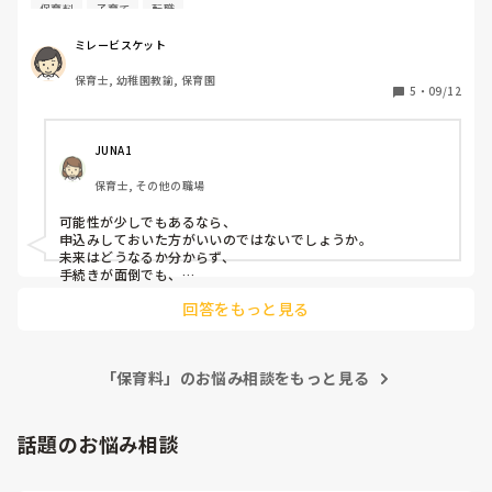
あるのですが、

気持ちを分かってもらおうにも、最近保育士資格を取得した
保育料
子育て
転職
今の職場の市が家から遠く、転職も視野に入れています。た
方々が上司なので、現場に来るのは今回が初めてで何も分か
だ、まだ持ち家ではないため、引っ越すことになればおそら
ってもらえません😭

ミレービスケット
く今の職場の市に少しだけ近づく予定です。

それよりも上半期赤字だったことしか頭にないような方ばか
保育士, 幼稚園教諭, 保育園
今の職場と同じ市で転職する可能性が少しでもあるなら、申
りです…😞

5
・
09/12
し込みをした方が良いでしょうか？💦

手続きがかなり面倒だと聞いて、

とりあえず今年度いっぱいで辞めることは決めてますが、

子どもが保育園に入ったのも一歳の9月からだし

それまでが辛いです。今は運動会練習真っ只中。なのに12月
JUNA1 
3歳からは無料になるので

の1番大きな行事のことも今から考えていて、それに新しい
保育士, その他の職場
子が増えて指導していくなんて精神的にしんどすぎます…

どうしたらいいのかもうわかりません。
可能性が少しでもあるなら、

申込みしておいた方がいいのではないでしょうか。

未来はどうなるか分からず、

手続きが面倒でも、

やっておいて良かったーと思う日が来るかもしれませんし！

回答をもっと見る
もし2年働けなくて、

制度を使わなかったら、

その時はその時です。

「保育料」のお悩み相談をもっと見る
後悔の無いように備えておいて、損は無いかと思います！
話題のお悩み相談