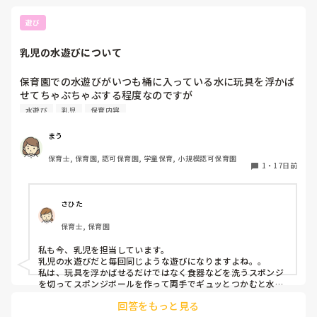
ってしまう。

遊び
一方で、距離はあっても、今日はどんな1日になるかな〜って
思って通勤できるならば、そっちがいいな。

乳児の水遊びについて
50分かけても、行きたいところに行くほうが、保育への向き合
い方も違う気がします。

保育園での水遊びがいつも桶に入っている水に玩具を浮かば
推し活って、遠くても苦じゃないですよね。それのような。

せてちゃぷちゃぷする程度なのですが

通勤が1時間半以上とかになるならまた考えものだけど、50分
何か乳児さんで水遊びのおすすめはございますか？
くらいならば、通勤時間を工夫して楽しくもできそうだし。

水遊び
乳児
保育内容
僕は、保育を楽しくすることを大切にしたいから、それは職場
まう
環境も大切だから、そう考えます。
保育士, 保育園, 認可保育園, 学童保育, 小規模認可保育園
1
・
17日前
さひた
保育士, 保育園
私も今、乳児を担当しています。

乳児の水遊びだと毎回同じような遊びになりますよね。。

私は、玩具を浮かばせるだけではなく食器などを洗うスポンジ
を切ってスポンジボールを作って両手でギュッとつかむと水が
出てくるのを楽しんだり、乳児でも氷遊びで感触遊びを楽しん
回答をもっと見る
でいます。
