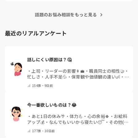
暑いところで氷に触れると気持ちがいいみたいで、初めは驚い
ている子もみんな触りはじめて集中して遊べたりしました！

よかったら、参考にしてください
話題のお悩み相談をもっと見る
最近のリアルアンケート
話しにくい原因は？🤔
・
上司・リーダーの影響👩‍💼
・
職員同士の相性🤝
・
忙しさ・人手不足💦
・
保育観や価値観の違い👶
・
自
分にも原因があると感じる💭
・
その他(コメントで
154
票・
9日前
教えてください)
今一番欲しいものは？😂
・
あと1日の休み🌴
・
体力💪
・
心の余裕🍀
・
お給料
アップ💰
・
なんでもいいから寝たい😴
・
その他(コ
メントで教えてください)
177
票・
10日前