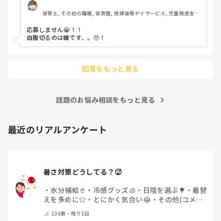
保育士, その他の職種, 保育園, 放課後等デイサービス, 児童発達支援
施設
応募しません😭！！

自腹切るのは嫌です、。🥺！

回答をもっと見る
話題のお悩み相談をもっと見る
最近のリアルアンケート
暑さ対策どうしてる？🥵
・
水分補給🥤
・
冷感グッズ🧊
・
日陰を選ぶ🌳
・
着替
えを多めに👕
・
とにかく気合い😂
・
その他(コメン
トで教えてください)
136
票・
残り5日