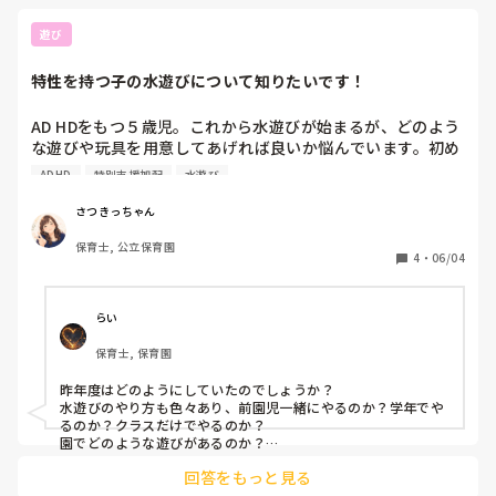
遊び
特性を持つ子の水遊びについて知りたいです！
AD HDをもつ５歳児。これから水遊びが始まるが、どのよう
な遊びや玩具を用意してあげれば良いか悩んでいます。初め
ての加配保育のため、いろんな方からお話が聞けると嬉しい
ADHD
特別支援加配
水遊び
です！
さつきっちゃん
保育士, 公立保育園
4
・
06/04
らい
保育士, 保育園
昨年度はどのようにしていたのでしょうか？

水遊びのやり方も色々あり、前園児一緒にやるのか？学年でや
るのか？クラスだけでやるのか？

園でどのような遊びがあるのか？

回答をもっと見る
水遊びが好きな子は多いと思いますが、スプリンクラーがあれ
ば、それだけで楽しめる子もいますし、逆に濡れるのが嫌な子