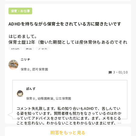
もいます。
保育・お仕事
ADHDを持ちながら保育士をされている方に聞きたいです
はじめまして。

保育士歴12年（働いた期間としては産休育休もあるのでそれ
を除くと9年半ほど）昨年秋にADHDを持っていることがわ
ADHD
産休
くすり
かり、現在は通院と服薬をしながらシフト固定のフルタイム
で働いています。

ニリチ
恥ずかしい話、私はできない仕事が多いんです。

保育士, 認可保育園
陰でも「あの人大丈夫？」と心配されているくらいです。

3
・
01/10
状況を判断し臨機応変に動く

的確な指示を出す

書類がうまく書けない

ぽんず
用意するもの１つは必ず何かを忘れる

保育士, 幼稚園教諭, 公立保育園
何かをしながら他の子を気にかける

上手に遊びを広げられない

コメント失礼致します。私の知り合いもADHDで、苦しんでい
今一歳児の担任なのですが、上に書いたことが特に難しいな
る姿を知っています。質問者様も努力をなさっているのはわか
と感じており、いまだに何かしら注意を受けます。できない
っていてアドバイスをさせていただにます。まず、メモをとる
ことを指摘されるたびに胸が痛み、ひどく落ち込みます。

ことを忘れない。わからないことをわからないままにせず、す
ぐに聞く。聞く時に確認するように聞く(例えば、この𓏸𓏸はこう
それでも今担任している子どもたちは可愛い、楽しい幸せを
回答をもっと見る
いう風に扱いたいが、𓏸𓏸の扱い方あっていましたっけ？)臨機応
感じる瞬間もある、職場環境は働きやすいいいところ、保育