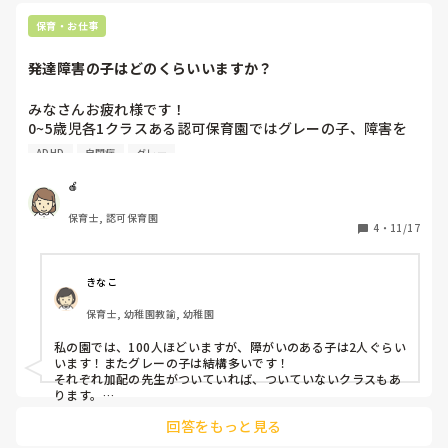
保育・お仕事
発達障害の子はどのくらいいますか？
みなさんお疲れ様です！

0~5歳児各1クラスある認可保育園ではグレーの子、障害を
持っている子合わせて何人ほどいますか？？

ADHD
自閉症
グレー
私の園は15人ほどいます。

完全グレーの子と自閉症、アスペルガー、ADHD、知的障害
🍎
など勢揃いでわたし的には学びに繋がるのでいい事ですがや
保育士, 認可保育園
はり色々と大変です。

4
・
11/17
ほかの園ではどんな子がいてどんな支援の仕方、連携の仕方
をしているか知りたいです、
きなこ
保育士, 幼稚園教諭, 幼稚園
私の園では、100人ほどいますが、障がいのある子は2人ぐらい
います！またグレーの子は結構多いです！

それぞれ加配の先生がついていれば、ついていないクラスもあ
ります。

支援方法は専門の方が生活の様子を見にきてくださり、アドバ
回答をもっと見る
イスをいただくということが、2.3ヶ月に一回あります。