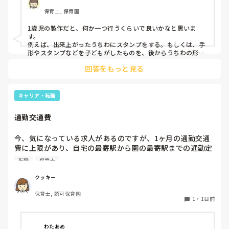
保育士, 保育園
1歳児の製作だと、何か一つ行うくらいで良いかなと思いま
す。

例えば、出来上がったうちわにスタンプをする。もしくは、手
形やスタンプなどを子どもがしたものを、後からうちわの形に
切る。1歳児なんて集中できないです。興味を持って来てくれ
回答をもっと見る
ただけで十分です。

お部屋では、ビニールシートを敷いて、片栗粉粘土、寒天や春
雨遊び、氷遊び、など間食遊びをたくさん行っています。

キャリア・転職
ホールに行っているクラスにお邪魔するのも良いかなと思いま
通勤交通費
す！いつもと違うおもちゃ、室内に興味津々です！
今、気になっている求人があるのですが、1ヶ月の通勤交通
費に上限があり、自宅の最寄駅から園の最寄駅までの通勤定
期代が5,000円ほどオーバーします

転職
保育士
たかが5,000円と考えるか…

私としてはなかなか大きい金額なので、この時点で応募を迷
クッキー
っているのですが、皆さんならどうしますか？
保育士, 認可保育園
1
・
1日前
わたあめ