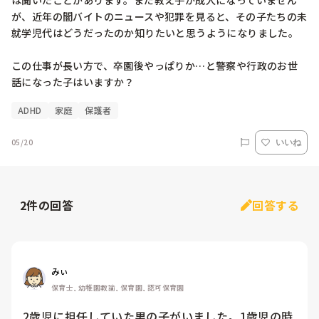
は聞いたことがあります。まだ教え子が成人になっていません
が、近年の闇バイトのニュースや犯罪を見ると、その子たちの未
就学児代はどうだったのか知りたいと思うようになりました。

この仕事が長い方で、卒園後やっぱりか…と警察や行政のお世
話になった子はいますか？
ADHD
家庭
保護者
05/20
いいね
2
件の回答
回答する
みぃ
保育士, 幼稚園教諭, 保育園, 認可保育園
2歳児に担任していた男の子がいました。1歳児の時