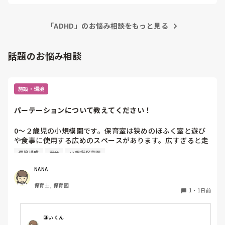
変に対応できない時は無理をせず自分のペースですすめる。周
士としてしか働いてこなかったことを考えると仕事は辞めた
りに助けを求める。だそうです。知り合いも治療しながら働い
くない気持ちもあります。

ていますが、周りに自分の病気を伝えて理解してもらい何がで
ADHDを持ちながら保育士をされている方いらっしゃいます
「ADHD」のお悩み相談をもっと見る
きないのかをわかってもらっているそうです。少しでもお力に
か？

なれるといいのですが、、ご参考になればと思います。
どのようなことに気をつけたり対策をしながら仕事をされて
話題のお悩み相談
いますか？

また変な質問ですが、これだけ長く働いていても注意を受け
るってかっこ悪いですかね？

自分より仕事ができる年下の後輩を見ていると、自分がどん
施設・環境
パーテーションについて教えてください！
0〜２歳児の小規模園です。保育室は狭めのほふく室と遊び
や食事に使用する広めのスペースがあります。広すぎると走
り回ったりして落ち着かないので、活動によってパーテーシ
環境構成
安全
小規模保育園
ョンで仕切っています。このパーテーションがウレタンのよ
うな素材で軽いので、ちょっと体が当たると倒れたり、つか
NANA
まり立ちが不安定な子にとっては共倒れになったりで危険で
保育士, 保育園
す。かと言って固定してしまうと活動によって柔軟に移動す
1
・
1日前
ることができなくなってしまうし…以前勤務していた園では
しっかりした重いものを置いていましたが、移動が大変で使
い勝手が悪く、子どもがぶつかって倒れた時に怖い思いをし
ほいくん