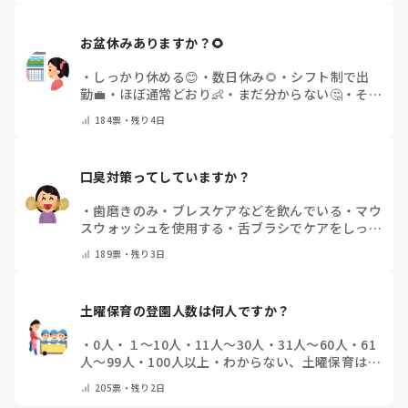
お盆休みありますか？🌻
・
しっかり休める😊
・
数日休み🌻
・
シフト制で出
勤💼
・
ほぼ通常どおり👶
・
まだ分からない🤔
・
その
他(コメントで教えてください)
184
票・
残り4日
口臭対策ってしていますか？
・
歯磨きのみ
・
ブレスケアなどを飲んでいる
・
マウ
スウォッシュを使用する
・
舌ブラシでケアをしっか
りする
・
フリスクをかじる
・
気にしたことない
・
そ
189
票・
残り3日
の他(コメントで教えて下さい)
土曜保育の登園人数は何人ですか？
・
0人
・
１～10人
・
11人～30人
・
31人～60人
・
61
人～99人
・
100人以上
・
わからない、土曜保育はな
い
・
その他(コメントで教えて下さい)
205
票・
残り2日