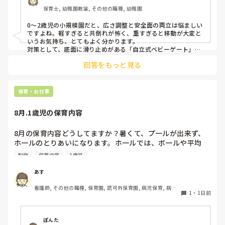
ました。

保育士, 幼稚園教諭, その他の職種, 幼稚園
皆さんの園ではどんなもので工夫されていますか？
0〜2歳児の小規模園だと、広さ調整と安全面の両立は悩ましい
ですよね。軽すぎると共倒れが怖く、重すぎると移動が大変と
いうお気持ち、とてもよく分かります。

対策として、底面に滑り止めがある「自立式ベビーゲート」な
ら、つかまり立ちでも倒れにくく移動も楽でおすすめです。ま
回答をもっと見る
た、ストッパー付きキャスターをつけたロー棚を仕切りにすれ
ば、倒れず収納にもなって一石二鳥です。

今のウレタン製を活かすなら、壁や固定家具で挟む配置にした
り、脚元に水入りペットボトルなどの重りを付けて補強してみ
保育・お仕事
てくださいね。安全で使いやすい方法が見つかるよう応援して
8月.1歳児の保育内容
8月の保育内容どうしてますか？暑くて、プ一ルが出来ず、
ホ一ルのとりあいになります。ホ一ルでは、ボ一ルや平均
台、風船で遊んでいます。製作で、うちわや望遠鏡や風鈴🎐
制作
保育内容
1歳児
製作をしたりしますが、なかなか、集中できません。1歳児
クラスです、玩具で遊ばせながら、何人かずつよんで、やっ
あす
ています。何か、いいアイデアや、工夫など、何でもいいの
看護師, その他の職種, 保育園, 認可外保育園, 病児保育, 病院
で、教えて下さい。
1
・
1日前
内保育, その他の職場
ぽんた