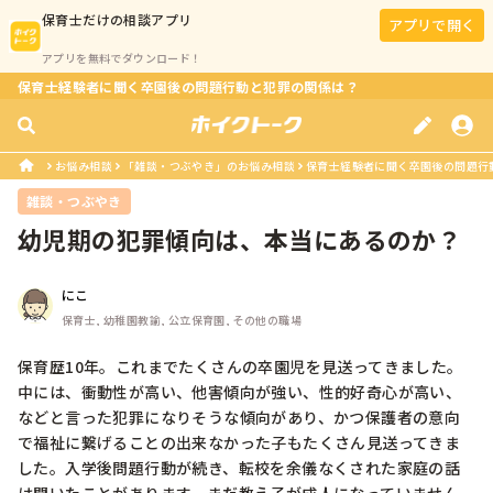
保育士
だけの相談アプリ
アプリで開く
アプリを無料でダウンロード！
保育士経験者に聞く卒園後の問題行動と犯罪の関係は？
お悩み相談
「雑談・つぶやき」のお悩み相談
保育士経験者に聞く卒園後の問題行
雑談・つぶやき
幼児期の犯罪傾向は、本当にあるのか？
にこ
保育士, 幼稚園教諭, 公立保育園, その他の職場
保育歴10年。これまでたくさんの卒園児を見送ってきました。
中には、衝動性が高い、他害傾向が強い、性的好奇心が高い、
などと言った犯罪になりそうな傾向があり、かつ保護者の意向
で福祉に繋げることの出来なかった子もたくさん見送ってきま
した。入学後問題行動が続き、転校を余儀なくされた家庭の話