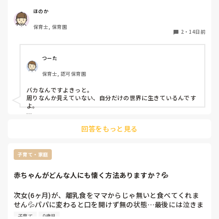
くらいで今1歳の子どもがいて、子育てのことならなんでも
知ってますって顔で他クラスのことに意見してくるのまーー
ほのか
ーじでうざい。

保育士, 保育園
「〇〇ちゃんはこういうタイプだから、こうした方がいいで
2
・
14日前
すねー」とか「まだこれって練習始めてないんですか？もう
そろそろ始めた方が〜…」とか余計なお世話すぎる。何を知
ってるんだこのクラスの。普段から自分の子どもの話ばかり
つーた
でぺちゃくちゃよく喋るしうるさい。「うちの子はこうだっ
保育士, 認可保育園
たけど〜」とかいう話も聞きたくない、それぞれ違うんだ一
緒にすんな！
バカなんですよきっと。

周りなんか見えていない、自分だけの世界に生きているんです
よ。

全然、それを言われてその場でブチギレていないから、心が広
回答をもっと見る
いですよ♪

「は？」って、言いたくなりますから。いや、言ってしまうか
もしれない。それを言われたら。

子育て・家庭
お前は自分の子どもが3歳になるまで保育士やめろ、って笑

赤ちゃんがどんな人にも懐く方法ありますか？💦
こういうタイプだからこうした方がいい。

タイプとかアドバイスとか、だれ目線なんだろうか？聞いてな
いのに要らないよね、アドバイス。

次女(6ヶ月)が、離乳食をママからじゃ無いと食べてくれま
じゃあ、思いきって一度、お願いしてみましょうか！

せん💦パパに変わると口を開けず無の状態…最後には泣きま
実践して、結果につながってから言ってほしいし！笑

す。ばあちゃん👵🏻でも初めの3口ほどは食べるけどやはり
子育て
0歳児