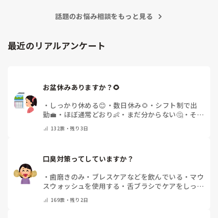
話題のお悩み相談をもっと見る
最近のリアルアンケート
お盆休みありますか？🌻
・
しっかり休める😊
・
数日休み🌻
・
シフト制で出
勤💼
・
ほぼ通常どおり👶
・
まだ分からない🤔
・
その
他(コメントで教えてください)
132
票・
残り3日
口臭対策ってしていますか？
・
歯磨きのみ
・
ブレスケアなどを飲んでいる
・
マウ
スウォッシュを使用する
・
舌ブラシでケアをしっか
りする
・
フリスクをかじる
・
気にしたことない
・
そ
169
票・
残り2日
の他(コメントで教えて下さい)