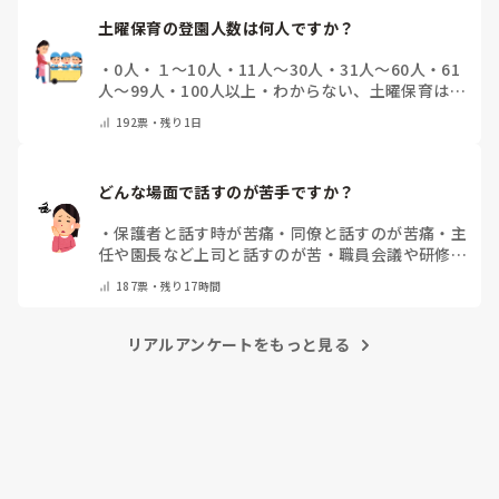
土曜保育の登園人数は何人ですか？
・
0人
・
１～10人
・
11人～30人
・
31人～60人
・
61
人～99人
・
100人以上
・
わからない、土曜保育はな
い
・
その他(コメントで教えて下さい)
192
票・
残り1日
どんな場面で話すのが苦手ですか？
・
保護者と話す時が苦痛
・
同僚と話すのが苦痛
・
主
任や園長など上司と話すのが苦
・
職員会議や研修場
面で話すのが苦
・
話すことは苦痛じゃない♡
・
その
187
票・
残り17時間
他(コメントで教えてください)
リアルアンケートをもっと見る