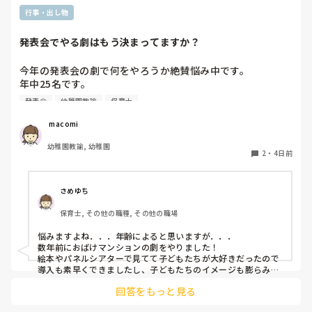
行事・出し物
発表会でやる劇はもう決まってますか？
今年の発表会の劇で何をやろうか絶賛悩み中です。

年中25名です。

過去に「これは子どもたちも楽しんで大成功だった！」「観
発表会
幼稚園教諭
保育士
客の保護者にも好評だった！」という劇の演目があれば、ぜ
ひ教えてほしいです！

 macomi
幼稚園教諭, 幼稚園
2
・
4日前
さめゆち
保育士, その他の職種, その他の職場
悩みますよね．．．年齢によると思いますが．．．

数年前におばけマンションの劇をやりました！

絵本やパネルシアターで見てて子どもたちが大好きだったので
導入も素早くできましたし、子どもたちのイメージも膨らみや
すく自分たちでセリフをどんどん覚えて練習も本番も楽しんで
回答をもっと見る
ました！

もし参考になれば．．．