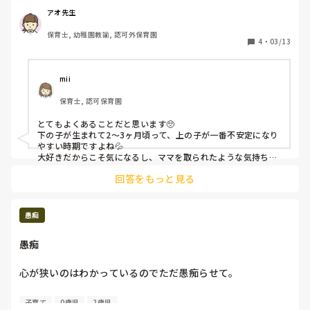
わたしもできるだけ上の子の時間を優先したり相手をしたり
アオ先生
しているのですが、1人の時とはどうにもこうにも違うので
保育士, 幼稚園教諭, 認可外保育園
時が過ぎるのを待つしかないと思ってます😅

4
・
03/13
ママ先生方、こんなもんでしょうか？？皆さんのお話聞かせ
てください。
mii
保育士, 認可保育園
とてもよくあることだと思います🥺

下の子が生まれて2〜3ヶ月頃って、上の子が一番不安定になり
やすい時期ですよね💦

大好きだからこそ気になるし、ママを取られたような気持ちに
なったり、気持ちがいっぱいいっぱいになってしまうのでしょ
回答をもっと見る
うか😖

大変かと思いますが、ママが意識して関わろうとしているの
も、ちゃんと伝わっていると思いますよ✨

我が家は時間とともに落ち着いていったので、今は過渡期なん
愚痴
だと思います☺️

ゆっくりできるときに休んで、息抜きしつつ頑張ってくださ
愚痴
い！
心が狭いのはわかっているのでただ愚痴らせて。

私が休みの日とか遅出の時にクラスに入る先生、27？8？歳
子育て
0歳児
2歳児