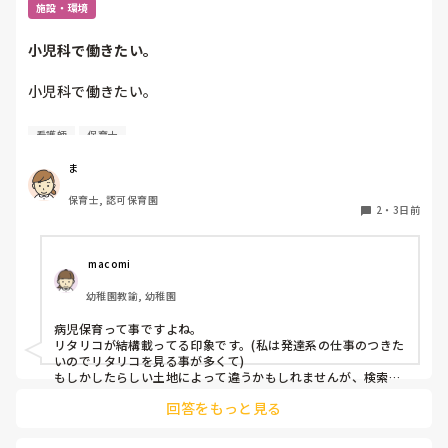
施設・環境
小児科で働きたい。
小児科で働きたい。

看護師
保育士
保育士2年目です。

今は保育園勤務ですが、

ま
本当は小児科で保育士として

保育士, 認可保育園
働きたいです。

2
・
3日前
しかし、地方なのかそのような求人が

ほぼなく、ホームページなどもチェック

 macomi
していますが見つかりません😭

幼稚園教諭, 幼稚園
もともと、看護師を目指していたのもあって、、

病児保育って事ですよね。

もちろん医療的なことができないのは

リタリコが結構載ってる印象です。(私は発達系の仕事のつきた
わかっていますが💦

いのでリタリコを見る事が多くて)

もしかしたらしい土地によって違うかもしれませんが、検索し
てみてください！
何かよい求人サイトなどがあれば

回答をもっと見る
教えてください。