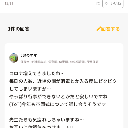
12/29
いいね
1
件の回答
回答する
3児のママ
保育士, 幼稚園教諭, 保育園, 幼稚園, 公立保育園, 学童保育
コロナ増えてきましたね…

毎日の人数、近場の園が消毒とか入る度にビクビク
してしまいますが…

やっぱり行事ができないとかだと寂しいですね
(ToT)今年も卒園式について話し合うそうです。

先生たちも気疲れしちゃいますね…

お互いに体調気をつけましょ!!