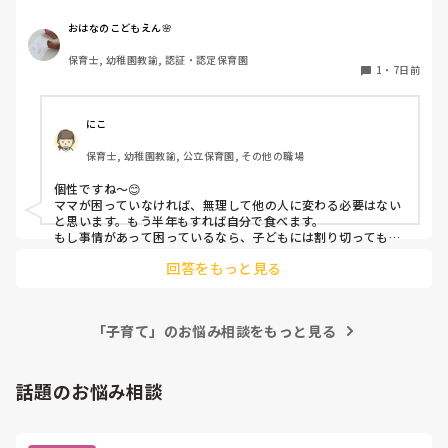
無の状態に…。長女の時は誰からもらっても関係なく食べて
練習？え、部活？笑

くれてました。これは個性ですかね…

おはなのこどもえん🌸
あなたは、保育をしたいのか自分の子育て自慢をしたいのか、
他の人に抱っこされてもママが見えなくなるorむしろ見える
はたまた違うことなのか、なんなの？って、聞きたい笑

保育士, 幼稚園教諭, 認証・認定保育園
と大泣きで四六時中ママから離れられません😂これが通常な
1
・
7日前
のか、長女が誰でもよかったパターンなのか分からない🤦🏻
やっぱり、バカなんだと思います。

💦

お疲れ様です。

人見知りしないように支援センターにいったりはしているん
にこ
今度、❌マークを描いたマスク😷を与えてやってください。

ですが、他にいい方法ありましたら教えてください‼️
某紅サソリ隊みたく。

保育士, 幼稚園教諭, 公立保育園, その他の職場
お前は、黙ってろ、って。笑
個性ですね〜😊

ママが困っていなければ、無理して他の人に変わる必要はない
と思います。もう半年もすれば自分で食べます。

もし事情があって困っているなら、子どもには割り切ってもら
い根気強く短時間から他の人に代わってもらう時間を作るしか
回答をもっと見る
ないですね。コロコロ人が変わるよりは、同じ人が同じ時間に
変わる方が、いいかもしれません。変わってる間は、ママは視
界からいない方が、子どもも諦めがつきやすいです笑 いると根
性比べになりやすいので笑
「子育て」のお悩み相談をもっと見る
話題のお悩み相談