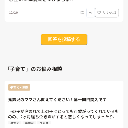
12/29
いいね 1
回答を投稿する
「子育て」のお悩み相談
子育て・家庭
兄弟児のママさん教えてください！第一関門突入です
下の子が産まれて上の子はとっても可愛がってくれているも
のの、2ヶ月経ち泣き声がすると悲しくなってしまったり、
試し行動をしたりいっぱいいっぱいになっている様子で不安
子育て
保護者
正社員
定です😭💦
