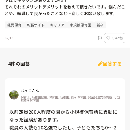
やはりギャップがありますかね？

それぞれのメリットデメリットを教えて頂きたいです。悩んだこ
とや、転職して良かったことなど…宜しくお願い致します。
乳児保育
転職サイト
キャリア
小規模保育園
新卒
05/16
いいね
4
件の回答
回答する
ねっこさん
保育士, 幼稚園教諭, 保育園, 幼稚園, 認可保育園, 児童発達支援施設, 小規
模認可保育園
以前定員280人程度の園から小規模保育所に異動に
なった経験があります。

職員の人数も10名強でしたし、子どもたちも0〜２