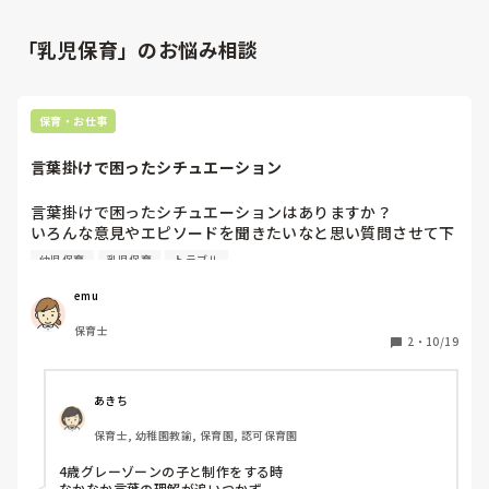
「乳児保育」のお悩み相談
保育・お仕事
言葉掛けで困ったシチュエーション
言葉掛けで困ったシチュエーションはありますか？

いろんな意見やエピソードを聞きたいなと思い質問させて下
さい！！

幼児保育
乳児保育
トラブル
よろしくお願いします。
emu
保育士
2
・
10/19
あきち
保育士, 幼稚園教諭, 保育園, 認可保育園
4歳グレーゾーンの子と制作をする時

なかなか言葉の理解が追いつかず
