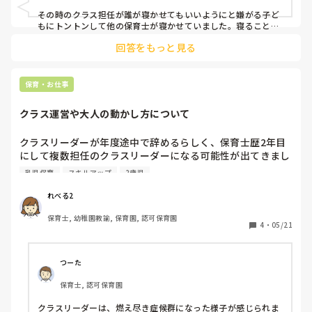
の先生や、本児にとって（怖くて笑）反抗できない看護師が
その時のクラス担任が誰が寝かせてもいいようにと嫌がる子ど
寝かしつけてくれ、時間はかかりますが必ず眠ります。たま
もにトントンして他の保育士が寝かせていました。寝ることに
は寝るのですが寝つきが悪いので休憩も回らず。。でも特定の
にですが抱っこでなら私でも眠ってくれます。

回答をもっと見る
保育士が休みの時は午前の遊び中からずっと一人の保育士と関
わるように仕向け、そのままその保育士のトントンで眠るよう
特定の保育教諭でないと眠れない子どもへ今までにおこなっ
にするとスムーズに寝てくれます。結局その日にいる保育者の
たことのある対応策、

中で1番信頼できる人がトントンしてくれればいいのでは？？
保育・お仕事
月案の書き方、

と言うことになり、特定の保育士がいる日は特定の保育士、い
嫌がられる私（というか、20代全員午睡時の寝かしつけのみ
ない日は違う保育士という感じで少しずつ慣れていました。

クラス運営や大人の動かし方について
嫌がられてます😅）のできること

月案の内容としては、保育者との信頼関係を作り、安心して眠
など、もし今までの経験から言えることがあれば、アドバイ
る。だったと思います。
クラスリーダーが年度途中で辞めるらしく、保育士歴2年目
ス頂けないでしょうか…🙇‍♂️💦
にして複数担任のクラスリーダーになる可能性が出てきまし
た。新卒1年目の子もいるクラスなのですが、

乳児保育
スキルアップ
2歳児
私がクラスリーダーにならなくても、なったとしても、クラ
ス全体や大人の動かし方に着いてもっと学びたいと思ってい
れべる2
ます。ですが、今のクラスリーダーに聞いても辞めるからな
保育士, 幼稚園教諭, 保育園, 認可保育園
のかやる気が全くなく、クラスの動かし方についてもはっき
4
・
05/21
りした答えが帰ってくるような人ではありません。そこでク
ラス運営の仕方、大人の動かし方などを簡単のでいいので教
えていただきたいです🥺

つーた
保育士, 認可保育園
(※)基本的には3人で協力して運営して行けたらいいなと思
っています｡

クラスリーダーは、燃え尽き症候群になった様子が感じられま