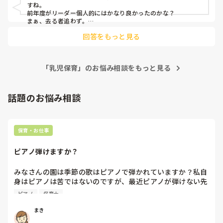
2歳児17名に対して3人担任になる予定です。(現在は4人担
すね。

任) 私(2年持ち上がり)、中途で入ってきた先生(保育士歴3年
前年度がリーダー個人的にはかなり良かったのかな？

目)、新卒1年目と歴が浅い正社員で構成されています。
まぁ、去る者追わず。

自分たちのやり方を再構築していくいい機会だと思って、経験
回答をもっと見る
年数浅いチームなりに進んでいきましょう。

ひとまず、すぐに流れをガラッと変える必要はないので、少し
ずつ。

「乳児保育」のお悩み相談をもっと見る
僕から言えることは、役割を3人で回すことを基本にしていく
ことがなによりだと思います。

現状をどのようにされているかわかりませんが、

○主

話題のお悩み相談
○サブ

○雑

と、3人であればそれぞれが役割を担って。

保育・お仕事
主…基本的には子どもの前に立つ、活動を先導する、必要に応
じてサブと雑に指示出し

ピアノ弾けますか？
サブ…製作準備や子どものサポートなど、第二の保育者として
動く、必要に応じて主と代わったり雑に回る

みなさんの園は季節の歌はピアノで弾かれていますか？私自
雑…イメージとしては最後に子どもたちを見る役割、例えば散
身はピアノは苦ではないのですが、最近ピアノが弾けない先
歩準備をしたら、主→サブ→雑の順番で動いていく、最終確認
生が多く、季節の歌をうたう際に演奏が止まったり、弾き直
ピアノ
保育士
をして問題ないことを主に伝える、トイレ補助も最後の子ども
したり、不協和音になったり…ということがよくあります。
たちを見る役目、臨機応変さが必要、場合によってはサブの仕
これならもう音源つかったほうがよい？と思うのですが、そ
まき
事を途中から引き継ぐ

こは練習すべき…という声もあってよくわからなくなりまし