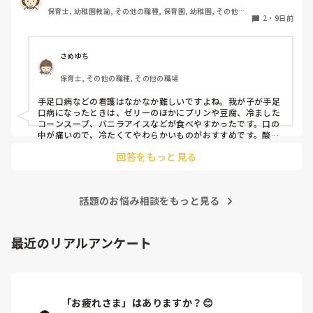
保育士, 幼稚園教諭, その他の職種, 保育園, 幼稚園, その他の
2
・
9日前
職場
さめゆち
保育士, その他の職種, その他の職場
手足口病などの看護はなかなか難しいですよね。我が子が手足
口病になったときは、ゼリーのほかにプリンや豆腐、冷ました
コーンスープ、バニラアイスなどが食べやすかったです。口の
中が痛いので、冷たくてやわらかいものがおすすめです。酸味
のあるものや熱いものはしみてしまうことがあるので避けまし
回答をもっと見る
た。水分も少しずつこまめに摂れると安心ですよ。
話題のお悩み相談をもっと見る
最近のリアルアンケート
「お疲れさま」はありますか？😊