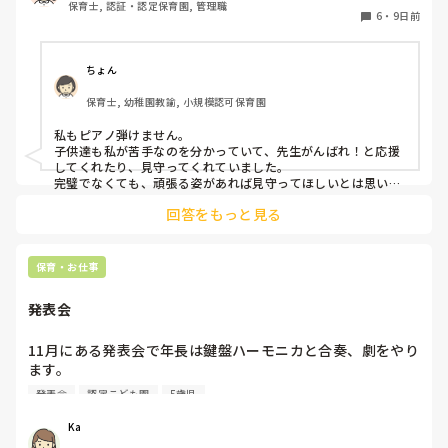
保育士, 認証・認定保育園, 管理職
た💦
みたいな感じですかね。

6
・
9日前
もっと書き出せばいろいろ出てくると思いますが、ざっくり
と。

ちょん
3人でやるならトライアングルですね。三角形で3人で保育をし
ていきましょう。

保育士, 幼稚園教諭, 小規模認可保育園
もし1人補助がついて4人でやれるならば、ダイヤモンド？ひし
形かな？笑

私もピアノ弾けません。

子供達も私が苦手なのを分かっていて、先生がんばれ！と応援
二等辺三角形とか台形のようにならないように、みんなでクラ
してくれたり、見守ってくれていました。

ス運営していこうねって気持ちが大事です☆

完璧でなくても、頑張る姿があれば見守ってほしいとは思いま
す。
余談はさておき、

回答をもっと見る
残る先生たちで話し合いがあるとは思いますが、もし先生がリ
ーダーになるならば、中途の先生を最初は雑の3番手に置い
て、サブ、真ん中である2番手に新卒を置くのがいいと思いま
保育・お仕事
す。

サブに中途じゃない？って考える人が多いとは思いますが、

発表会
経験ある人こそ視点を広くもてると踏まえて、雑の立場からサ
ブと主をサポートするほうがクラスが回りやすいと僕は思いま
す。

11月にある発表会で年長は鍵盤ハーモニカと合奏、劇をやり
ます。

定期的にそれを回していくイメージです。

鍵盤ハーモニカは年長になった4月から始まり、キラキラ星
主:先生

発表会
認定こども園
5歳児
とかえるの歌、とんとんとんとんひげじいさんは弾けるよう
サブ:新卒

になりました。

雑:中途

Ka
発表会でオススメの曲ありますか？？
