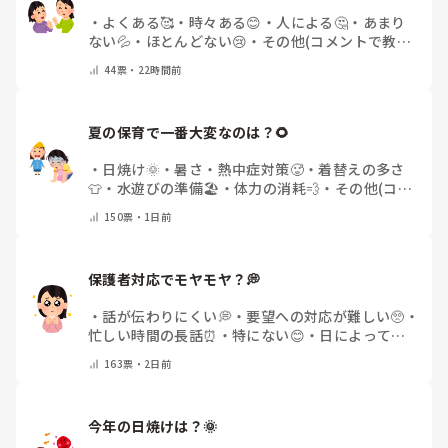
・
よくある🥰
・
時々ある😊
・
人による🤔
・
あまり
ない💦
・
ほとんどない😢
・
その他(コメントで教え
てください)
44
票・
22時間前
夏の保育で一番大変なのは？🌻
・
日焼け🌞
・
暑さ・熱中症対策🥵
・
着替えの多さ
👕
・
水遊びの準備🏖️
・
体力の消耗💨
・
その他(コメ
ントで教えてください)
150
票・
1日前
保護者対応でモヤモヤ？💭
・
話が伝わりにくい💭
・
要望への対応が難しい🥺
・
忙しい時間の長話⏰
・
特にない😊
・
日によって違
う🌿
・
その他(コメントで教えてください)
163
票・
2日前
今年の日焼けは？🌞