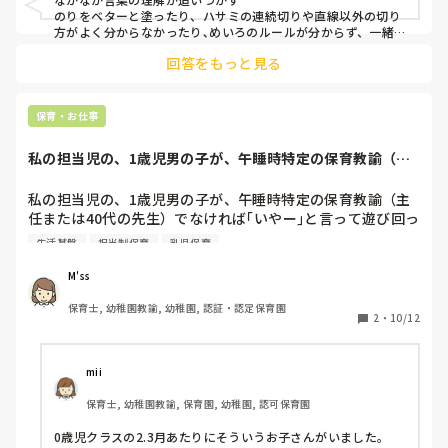
のりをベターと塗ったり、ハサミの連続切りや直線以外の切り
方がよく分からなかったり､めいろのルールが分からず、一緒
にしたり目で見えるように伝えてもあまり理解されてない時が
回答をもっと見る
困りました！
保育・お仕事
私の担当児の、1歳児男の子が、午睡時特定の保育教諭（主
任または40代の...
私の担当児の、1歳児男の子が、午睡時特定の保育教諭（主
任または40代の先生）でなければ｢いやー｣と言って遊び回っ
たり、泣いたりします。

生活基盤
担当制保育
乳児保育
その日外でたくさん動いた！頭を使った！などは全く関係な
いようで、家でも寝ること自体が嫌いだそうで、お母さんが
M'ss
寝ようと声をかけても嫌がるそうです。

保育士, 幼稚園教諭, 幼稚園, 認証・認定保育園
けれど、私は特定の保育教諭が付くことで安心して眠れるの
2
・
10/12
ならそれでいいと思っていて、月案週案でも『特定の保育教
諭に見守られ安心して眠る』などと書いていました。

しかし、主任の考えは違うようで、｢私がいないと寝れんの
mii
じゃ困る。誰が付いても寝れるように考えていかんとね。｣
保育士, 幼稚園教諭, 保育園, 幼稚園, 認可保育園
と毎月毎月言われます…。

確かに主任がいないと寝ないというのは、困る部分もあるか
0歳児クラスの2.3月あたりにそういうお子さんがいました。

もしれませんが、主任が休みの日は休みの日で次に寝る40代