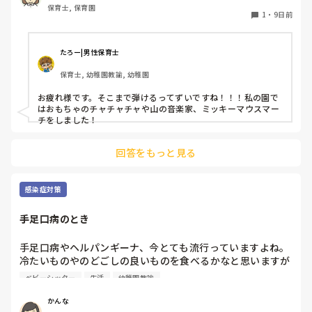
2ヶ月目

保育士, 保育園
鍵盤ハーモニカは二重奏にしようか迷っています！
1
・
9日前
主:新卒

サブ:中途

雑:先生

たろー|男性保育士
回すスパンはあくまで一例ですし、クラスの打ち合わせによっ
て役割の回す頻度を考えてもいいと思います。

保育士, 幼稚園教諭, 幼稚園
例えば夏くらいまでは、先生と中途先生でリーダーを回して新
卒はサブでリーダーの動きを学んでもらうとか。

お疲れ様です。そこまで弾けるってずいですね！！！私の園で
そしたら次、リーダーやってみようか、ってやって、最後は雑
はおもちゃのチャチャチャや山の音楽家、ミッキーマウスマー
をやって。

チをしました！
複数担って、結構、雑の役割って忙しいし、視野の広さが大事
回答をもっと見る
なのね。

難しいっちゃ難しいんだよね🤨

楽しいクラス、つくってこ〜♪

感染症対策
手足口病のとき
手足口病やヘルパンギーナ、今とても流行っていますよね。

冷たいものやのどごしの良いものを食べるかなと思いますが

口内が痛くて食べられない子に、この商品が食べやすかっ
ベビーシッター
生活
幼稚園教諭
た。こうするとよかったということありますか？

何かありましたら教えてください！
かんな