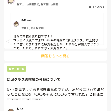
っているのですが、手のかかる子が多すぎます…。

保育士, 幼稚園教諭, 保育園, 幼稚園
担任(固定)＋補助の先生で20人ほどを見ているのですが毎日
2
・
06/11
バタバタです。

落ち着きのない子、悪いことを楽しんでやる子にはどう対応
したら良いですか？

あちゃん
保育士, 認可保育園
裏では悪口を言われているのが分かるので本当に辛い。今す
ぐにでも辞めたいくらいです。
日々の業務お疲れ様です！！

本っ当に大変ですよね‥💦今の時期の3歳児クラス、以上児さ
んと言えどまだまだ理解力も乏しかったり半分宇宙人なところ
があったりと、ただでさえ大変なのに。

それにプラスして手のかかる子が多いとなると保育士の人数も
回答をもっと見る
2人じゃ到底足りないですよね！！

うちの園の3歳児クラスも、おはなさんのクラスと同じような
感じでかなり大変そうです‥。現に私もヘルプで行くことがあ
りますが本当に大変です。特に、手が出てしまいトラブルに繋
保育・お仕事
がる子や落ち着きのない子などは主任の先生が数人連れ出して
くれ、別の空間で対応してくれています。

幼児クラスの喧嘩の仲裁について
やはり別の空間に一時的でも連れてそこで過ごす時間があるほ
うが、保育士、周りの子どもたち、当の本人たちのためにいい
ような気がします。

3・4歳児でよくある出来事なのですが、友だちにされて嫌だ
それと、逃げ回ったり部屋をうろついたりする子には「向こう
ったことなどを「〇〇ちゃんに〇〇って言われた」と担任に
で待ってるね」など声掛けをし、一切追いかけず遠くから危険
伝えにくる姿が見られます。

のないように見守る方がいいそうです。そのうち帰ってくるの
トラブル
幼児
4歳児
自分で伝える機会を作ったり、解決できるよう両方の話を聞
で。時と場合によりますが。

私自身も7人程、特性のある子達がいるクラスを持っているの
いた上で仲介をしたいのですが、他の所でもトラブルが起こ
しぇい