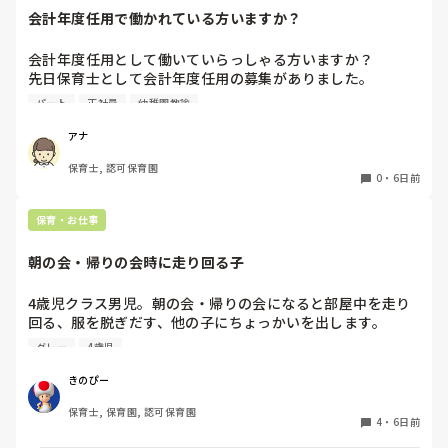
会計年度任用で働かれている方いますか？
育休中の保護者に方へのお願いは残念でしたね。私はターゲッ
トを絞らずに職員の有給取得にためにお休み取れる方は早めに
会計年度任用として働いていらっしゃる方いますか？

お知らせのご協力お願いしますということはやっていました
よ。「先生たちも休んでくださいね」ってお休みしてくださる
先日保育士として会計年度任用の募集がありました。

方は育休中の方が多かったです。でも実は配置のためでしたけ
赤ちゃん訪問を主にするようですが、園勤務ではなく、保育
パート
正社員
幼稚園教諭
どね！笑

士の資格を使われている方いたら教えて頂きたいです。

よろしくお願いします。
アナ
園長が話にならないのであれば、法人の方へ連絡とか出来ない
でしょうか？公立ですか？

保育士, 認可保育園
資格の有無に関わらず園長にも協力していただかないと、、そ
0
・
6日前
れが園長の仕事でもあるのですから。

どっかの園で職員が一斉に退職したことがありましたが、そん
保育・お仕事
な風にならないと良いですね。かわいい子どもたちのため
に。。
朝の会・帰りの会時に走り回る子
4歳児クラス男児。朝の会・帰りの会になると部屋中を走り
回る、服を脱ぎだす、他の子にちょっかいを出します。

私が主担任、もう一人補助の先生がいますが、補助の先生は
グレー
4歳児
他にもクラス内に要支援児数名おり、そちらの対応で精一杯
です。

きのぴー
私がその子の対応をしているとクラス全体の流れが止まって
保育士, 保育園, 認可保育園
しまい、クラス全体が落ち着かなくなってしまう。別スペー
4
・
6日前
スを設けましたが、そこにいることを拒み余計に興奮状態と