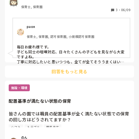
で、大変さは身に染みて分かります。

っていたりすると、待っててねと言うことが多く、クラス全
お互い相談できる先生に相談しながら、少しずつ成功体験を増
保育士, 保育園
体を見なければいけないこととの両立が難しいです。

3
・
06/09
やして頑張って意義しょう！！

とは言え、本当に大変ですよね‥(泣)
皆さんは幼児クラスで同時にトラブルが起こった際はどうし
ていますか？

paon
適当に返事するのは良くないと思いつつも、全体を見れない
保育士, 保育園, 認可保育園, 小規模認可保育園
ことにも繋がりそうで…

よろしくお願いいたします。

毎日お疲れ様です。

子ども同士の喧嘩対応、日々たくさんの子どもを見ながら大変
また、みなさんの喧嘩の仲裁方法についても教えてほしいで
ですよね。

す！
丁寧に対応したいと思いつつも、全てが全てそううまくはいか
ないことも多々あるかと思います。

回答をもっと見る
まだ3.4歳児さんだと自分たちで解決するのは難しい時期です
し、年長や小学生になったときに、その力を発揮していくため
に今は大人か真ん中に入り、気持ちの整理や友だちとの関係性
を作っていくことは大事な事だと思います。

施設・環境
もしその場で同時にトラブルが起こった際は、優先度をつけて
対応しています。

配置基準が満たない状態の保育
もし手が出てることがあったら、そっちの対応をして、あとで
もう1組のトラブルの話をちゃんと聞きに行く。

「~された」とか言いに来てくれるのであれば、ちゃんと嫌だ
皆さんの園では職員の配置基準が全く満たない状態での保育
ったことを相手に伝えるべきだと思うので、時間差があっても
の回し方はどうされてますか？

その2人を呼んで話を聞くようにしています。ひとつひとつ積
うちの園で今主任としてシフトを組んでいるんですが、毎日
み重ねが大事だとわたしは思うので、少しの喧嘩でもちゃんと
シフト
トラブル
園長先生
3人は配置基準を下回る状況です。

何があったとか聞くようにきしています。
シフトに入れる方も少なくてシフトに入れる方は早番遅番の
のん