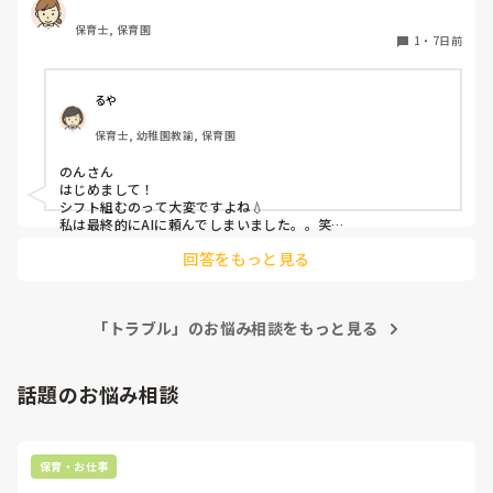
繰り返しのような状態で働いてもらっています、今のところ
保育士, 保育園
そのシフトに入れる先生方に残業をしてもらい配置基準を満
1
・
7日前
たそうと思っていますが、やはりそのやり方が1番なのでし
ょうか？園長は保育士ではないので配置基準が満たされてな
いといくら言っても居るメンバーでやるしかないでしょの一
るや
点張りです。

保育士, 幼稚園教諭, 保育園
産休育休中の保護者にお休みのご協力をしてもらえないか？
と打診したところ役所に通報され園長が配置基準は満たして
のんさん

いるのに職員が勝手に保護者にお願いしたと言われてしまい
はじめまして！

お休みのご協力はしてもらわないという事になりました、保
シフト組むのって大変ですよね💧

護者にお願いしてしまった私たちが悪かったのは重々承知し
私は最終的にAIに頼んでしまいました。。笑

ところで、のんさんの園は認可でしょうか？認証？それ以外？

てますが他にどうしたらいいかわからずアドバイスしていた
回答をもっと見る
お子様の年齢のカウントの仕方が異なってくると思うので確認
だけると助かります😭
させていただきました。3人足りないとのことですが、どんな
ふうに足りないですか？

園全体(総園児数と職員数？)なのかクラス編成？によって足り
「トラブル」のお悩み相談をもっと見る
ないのか？

私が前に働いていた園は、職員が足りないので(表立ってはそん
な風に言いませんが)異年齢保育でどうにかやっていました。

朝とおやつ以降は0〜5歳までの異年齢という恐ろしい状態。

話題のお悩み相談
異年齢の素晴らしさを謳っていましたけど、理由は足りないか
らです。

時短じゃない人たちの負担が大きく、不満がたまらないか心配
保育・お仕事
になってしまいますね。残業必須は最終手段にしたいところで
す。
