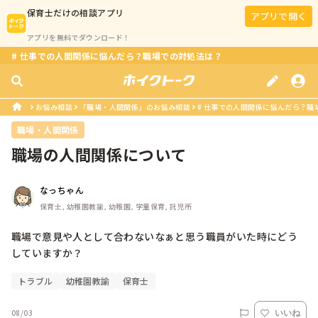
保育士
だけの相談アプリ
アプリで開く
アプリを無料でダウンロード！
# 仕事での人間関係に悩んだら？職場での対処法は？
お悩み相談
「職場・人間関係」のお悩み相談
# 仕事での人間関係に悩んだら？職
職場・人間関係
職場の人間関係について
なっちゃん
保育士, 幼稚園教諭, 幼稚園, 学童保育, 託児所
職場で意見や人として合わないなぁと思う職員がいた時にどう
していますか？
トラブル
幼稚園教諭
保育士
08/03
いいね