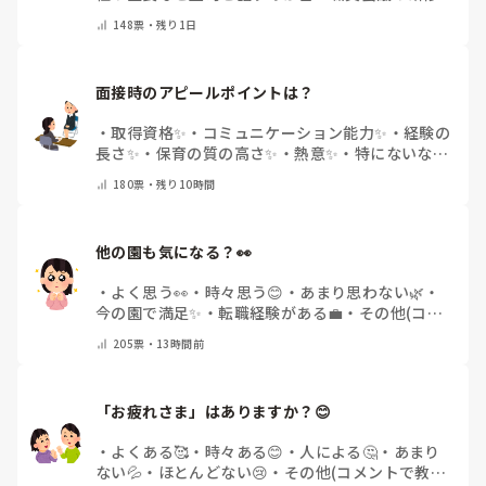
面で話すのが苦
・
話すことは苦痛じゃない♡
・
その
148
票・
残り1日
他(コメントで教えてください)
面接時のアピールポイントは？
・
取得資格✨
・
コミュニケーション能力✨
・
経験の
長さ✨
・
保育の質の高さ✨
・
熱意✨
・
特にないな
・
その他(コメントで教えて下さい)
180
票・
残り10時間
他の園も気になる？👀
・
よく思う👀
・
時々思う😊
・
あまり思わない🌿
・
今の園で満足✨
・
転職経験がある💼
・
その他(コメ
ントで教えてください)
205
票・
13時間前
「お疲れさま」はありますか？😊
・
よくある🥰
・
時々ある😊
・
人による🤔
・
あまり
ない💦
・
ほとんどない😢
・
その他(コメントで教え