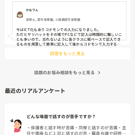
かなりん
保育士, 認可保育園, 小規模認可保育園
今はICT化もありコドモンでの入力になりました。

ただヒヤリハットをその場でPCなどで記入は時間的に難しいこ
とも多いので、忘れないように各クラスに紙ベースで記入でき
るものを用意して簡単に記入して後からコドモンで入力するよ
うになりました。
回答をもっと見る
話題のお悩み相談をもっと見る
最近のリアルアンケート
どんな場面で話すのが苦手ですか？
・
保護者と話す時が苦痛
・
同僚と話すのが苦痛
・
主
任や園長など上司と話すのが苦
・
職員会議や研修場