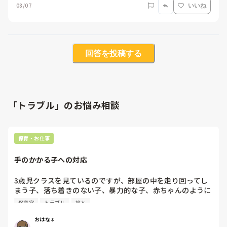
08/07
いいね
回答を投稿する
「トラブル」のお悩み相談
保育・お仕事
手のかかる子への対応
3歳児クラスを見ているのですが、部屋の中を走り回ってし
まう子、落ち着きのない子、暴力的な子、赤ちゃんのように
幼い子等手のかかる子が7人ほどいてなかなか落ち着きませ
保育室
トラブル
絵本
ん。

お利口な子はそんな中でもしっかりお話を聞いてくれて助か
おはな🌷