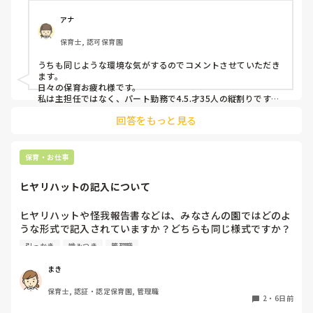
なる…という悪循環に陥ってしまっています。

何か少しでも良い方法はないかなと悩み、ここで相談させて
アナ
保育士, 認可保育園
うちも同じような環境な気がするのでコメントさせていただき
ます。

日々の保育お疲れ様です。

私は主担任ではなく、パート勤務で4.5.才35人の縦割りです。

回答をもっと見る
うちも要支援児が数名おり、朝の集まりで立って歌を歌うのに
も難しく、今はまず椅子に座らせて落ち着き、歌う時は椅子の
前で立って歌っています。

立ちましょうの合図で立つかどうかはそれぞれで、したくない
保育・お仕事
という子どもは今はうたの時間だから立たなくてもいいから座
っていてね。と話をし、それを5月頃から続けていくうちに走
ヒヤリハットの記入について
り回る子どもは減りました。

あっちにもこっちにも走り回る子がいると1人では対応出来な
いですよね。。

ヒヤリハットや怪我報告書などは、みなさんの園ではどのよ
要支援児とも関係が出来、私といることが安全基地と思ってく
うな形式で記入されていますか？どちらも同じ様式ですか？
れと、自分のもとに帰ってきてくれるので、少し落ち着いたか
園の経営者が変わったため、様式を変える…みたいになって
とも思います。

引っかき
噛みつき
管理職
いるのですが、どのようにするか悩んでいます。
保育士不足の中、要支援児がふえ、法的にはクリアしていても
手が足りないですよね。

まき
メンタルやられないようにリフレッシュしながら頑張りましょ
うね。
保育士, 認証・認定保育園, 管理職
2
・
6日前