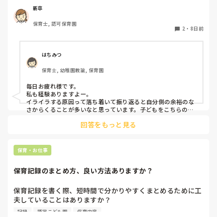
だいすきだなと思います。ですが、4月に比べると、子ども
新卒
に対してイライラしてしまう事が増えてきました。何度注意
保育士, 認可保育園
しても言うことを聞いてくれなかったり、逆に自分の指示が
2
・
8日前
通らない焦りからくる自分へのイラつきなど、いろんな感情
があります。今はフリーとして色々なクラスに入らせて貰っ
ていますが、幼児クラスに入ると余計イライラしてしまう回
はちみつ
数がふえてしまいます。皆さんはこどもに対してイライラし
保育士, 幼稚園教諭, 保育園
てしまうことはありますか？😿😿
毎日お疲れ様です。

私も経験ありますよー。

イライラする原因って落ち着いて振り返ると自分側の余裕のな
さからくることが多いなと思っています。子どもをこちらの思
うように動かそう(動かさなきゃ)、言うことを聞かせよう(聞か
回答をもっと見る
せなきゃ)などの責任感からや、他の先生方からの視線など気に
なって純粋な可愛い子ども達をコントロールしようとしていた
自分に何度反省したことか。。

子どもにも感情があるし、行動にら理由があると思うのでイラ
保育・お仕事
っとした時は一旦落ち着いて、どうしてこの子はこのような表
現をするのかな？と考えられるといいですね！

保育記録のまとめ方、良い方法ありますか？
子どもを1人の人間として見ること保育者として大切な姿勢だ
と思っています。

子どもってすごい力を持っているので自分のことをわかってく
保育記録を書く際、短時間で分かりやすくまとめるために工
れるいつも寄り添ってくれるとわかってくれる先生の話は聞い
夫していることはありますか？

てくれると思いますよ。なので手遊びや隙間時間に子どもの気
観察したことが多い日は、どのように優先順位をつけて記録
持ちを惹きつけるゲームなど保育のレパートリーがたくさんあ
記録
認定こども園
保育内容