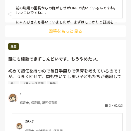
ていたら、今度はLINEで正直病んできております。新しい職
前の職場の園長からの嫌がらせがLINEで続いているんですね。

場の方はとてもいい方たちですが、辞めようか迷っておりま
しつこいですね。。

す。
にゃんびさんも書いていましたが、まずはしっかりと証拠を残
しておくのが大切だと思います。

回答をもっと見る
にゃんびさんに付け加えて…

なるべく、ご家族や信頼できる友人にも、嫌がらせの内容を話
しておけるといいと思います。

愚痴
誰にも相談できずしんどいです。もうやめたい。
初めて担任を持つので毎日手探りで保育を考えているのです
が、うまく回せず、間も空いてしまい子どもたちが退屈して
しまいます。

脅し
ブラック保育園
転職
自分では精一杯やっているのですが、上の方からみたら何も
できてない、こどもが可哀想、保護者にも失礼すぎると毎日
m
叱られ、年始になんとか取り戻した自信がもうなくなってし
保育士, 保育園, 認可保育園
まいました。

3
・
02/23
考えても、考えが甘い、何も考えてない、やる気が感じられ
ないと言われてしまいます。

あいか
気持ちの切り替えがとても苦手なので、一度ヘコむと短くて
保育士, 幼稚園教諭, 保育園