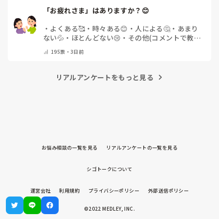
「お疲れさま」はありますか？😊
・
よくある🥰
・
時々ある😊
・
人による🤔
・
あまり
ない💦
・
ほとんどない😢
・
その他(コメントで教え
てください)
195
票・
3日前
リアルアンケートをもっと見る
お悩み相談の一覧を見る
リアルアンケートの一覧を見る
シゴトークについて
運営会社
利用規約
プライバシーポリシー
外部送信ポリシー
©2022 MEDLEY, INC.