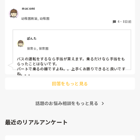
生は、バスに乗るならバス手当がないといけないと言い、結
果的にそう言うことを言わない私にバス乗車の話がやってき
 macomi
ました。バスに乗る場合はバス手当があるものなのでしょう
幼稚園教諭, 幼稚園
か？？？
4
・
8日前
ぽんた
保育士, 保育園
バスの運転をするなら手当が貰えます。乗るだけなら手当をも
らったことはないです。

パートで乗るの嫌ですよね。。上手くお断りできると良いです
ね。。。
回答をもっと見る
話題のお悩み相談をもっと見る
最近のリアルアンケート