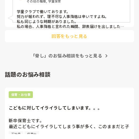
その他の職種, 学童保育
学童クラブで働いております。

努力が報われず、理不尽な人事降格は辛いですよね。

私も同じような時期がありました。

私の場合、人事降格と言われた瞬間、辞表届けを出しました！
笑

回答をもっと見る
その後、のんびり転職活動をして現在の仕事になりました。お
かげさまで楽しく働いています。

お仕事は縁もあると思いますので、あまり思いつめず、転職も
視野に入れても良いのではないでしょうか。
「脅し」のお悩み相談をもっと見る
話題のお悩み相談
保育・お仕事
こどもに対してイライラしてしまいます。。。
新卒保育士です。

最近こどもにイライラしてしまう事が多く、このままだと子
どもが嫌いになってしまうんじゃないかと怖くなる時があり
正社員
保育士
ます。今は、イライラすることはあっても結局はかわいいし