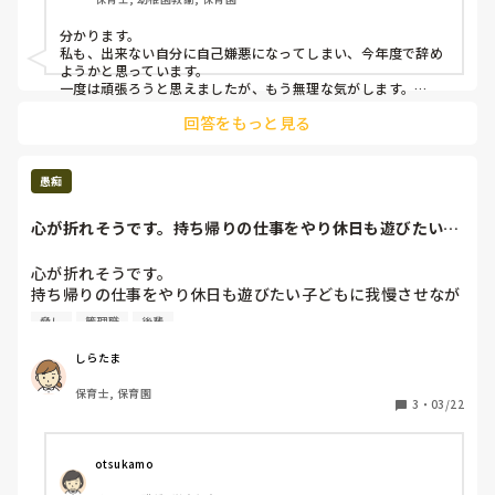
も立ち直るのに１ヶ月はかかります。

分かります。

もう保育職が向いてないのかと、保育士を離れようかとも思
私も、出来ない自分に自己嫌悪になってしまい、今年度で辞め
っています。

ようかと思っています。

一度は頑張ろうと思えましたが、もう無理な気がします。

前の園でも辞めようと思っていたけどなかなか辞めれず、辛か
上司に「なにか困ったら他の先生じゃなくて必ず私に聞い
回答をもっと見る
ったです。

て」と言われ、相談に行くと「今無理」とはね返されてしま
前の園では辞める予定の先輩と一緒に言いに行きました笑笑
い、誰にも何も相談もできず完全に負のループにハマってし
まいました。

愚痴
誰に相談しても回り回って園長の耳に入るし、それが原因で
「なんで相談しないの！？」とまた怒られるし…

心が折れそうです。持ち帰りの仕事をやり休日も遊びたい子
もう正直乗り越える気力、這い上がる気力もなく、しんどく
どもに我慢させな...
て消えたいぐらいです

心が折れそうです。

持ち帰りの仕事をやり休日も遊びたい子どもに我慢させなが
同じような経験された方どう気持ち切り替えましたか？

ら仕事をやり、いつかは報われるかと思えば、後輩の指導不
また、その園で続けた方、どんな思いでその園にのこりまし
脅し
管理職
後輩
足の理由で人事降格みたいなことを管理職たちから言われ、
たか？

管理職たちは蹴落とすつもりはないかもしれないけど、あの
辞めた方もどのタイミングでどんな理由で退職されました
しらたま
言い方では自分は落ち込みました。

か？

保育士, 保育園
職場には仲の良い人いますが相談できる内容でなく困ってま
アドバイスいただけませんか？

3
・
03/22
otsukamo