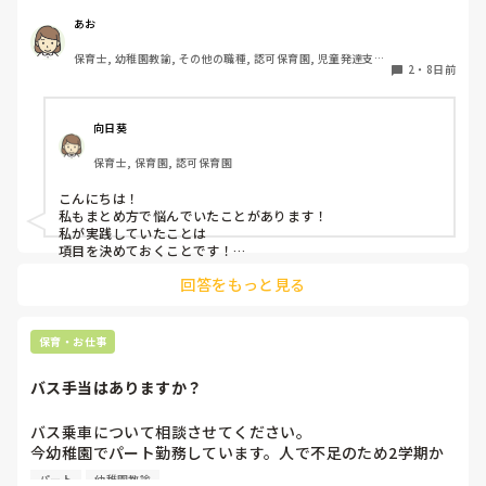
していますか？

ると助けられます。

子ども達は楽しそうと思ったところに集まったり気持ちを集中
みなさんの方法を教えていただきたいです！
あお
させたり話を聞いてくれると思うので先生自身楽しく保育して
くださいね。

保育士, 幼稚園教諭, その他の職種, 認可保育園, 児童発達支援
2
・
8日前
綺麗事ばかり言いましたが実際の現場は戦場ですよね（ ; ; ）
施設, その他の職場, 管理職
プライベートではゆっくり休んでくださいね。
向日葵
保育士, 保育園, 認可保育園
こんにちは！

私もまとめ方で悩んでいたことがあります！

私が実践していたことは

項目を決めておくことです！

年齢で大体の発達や活動は決まっていると思うので💡

回答をもっと見る
例えば

・トイトレの進み方

・食事

・どんな遊びが好きか苦手か

保育・お仕事
などです！

バス手当はありますか？
それに加えて

その月に気になったことを付け加えるようにしていました！
バス乗車について相談させてください。

今幼稚園でパート勤務しています。人で不足のため2学期か
らはバスにも乗ってほしいと言われてます。同じパートの先
パート
幼稚園教諭