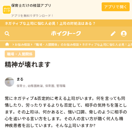
保育士
だけの相談アプリ
アプリで開く
アプリを無料でダウンロード！
ネガティブな上司に悩む人必見！上司の対処法はある？
お悩み相談
「職場・人間関係」のお悩み相談
ネガティブな上司に悩む人必見！上
職場・人間関係
精神が壊れます
まる
保育士, 幼稚園教諭, 保育園, 管理職
常にネガティブ&否定的に考える上司がいます。何を言っても同
情したり、労ったりするよりも否定して、相手の気持ちを落とし
ます。その上司は、何かあると、強い口調、脅しのように相手の
心を追いやる言い方をします。その人の言い方が酷く何人も精
神疾患者を出しています。そんな上司いますか?