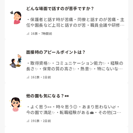
どんな場面で話すのが苦手ですか？
・
保護者と話す時が苦痛
・
同僚と話すのが苦痛
・
主
任や園長など上司と話すのが苦
・
職員会議や研修場
面で話すのが苦
・
話すことは苦痛じゃない♡
・
その
16
票・
7時間前
他(コメントで教えてください)
面接時のアピールポイントは？
・
取得資格✨
・
コミュニケーション能力✨
・
経験の
長さ✨
・
保育の質の高さ✨
・
熱意✨
・
特にないな
・
その他(コメントで教えて下さい)
161
票・
1日前
他の園も気になる？👀
・
よく思う👀
・
時々思う😊
・
あまり思わない🌿
・
今の園で満足✨
・
転職経験がある💼
・
その他(コメ
ントで教えてください)
191
票・
2日前