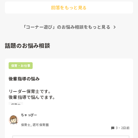
子ども『今興味あるもの』に目を向けておままごとコーナーを
回答をもっと見る
発展させてみたり、電車が好きだったら線路を画用紙に描いて
みたり、日々成長していると思うのでその時々で変えていま
す！
「コーナー遊び」のお悩み相談をもっと見る
話題のお悩み相談
保育・お仕事
後輩指導の悩み
リーダー保育士です。

後輩指導で悩んでます。

初めて年長を持つ後輩がいますが

保育士
初めての割にわからないことを聞きにこなかったり、聞かな
いで様子見てると直前になるまで何もアクションがなかった
ちゃっぴー
り

保育士, 認可保育園
他の職員に聞いてる様子もなくて

3
・
2日前
もう何考えてるんだかさっぱりです。
