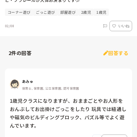
と・プラレールが大体お決まりです💦
コーナー遊び
ごっこ遊び
部屋遊び
2歳児
1歳児
02/08
いいね
2
件の回答
回答する
あみゅ
保育士, 保育園, 公立保育園, 認可保育園
1歳児クラスになりますが、おままごとやお人形を
おんぶしてお出掛けごっこをしたり 玩具では紐通し
や磁気のビルディングブロック、パズル等でよく遊
んでいます。