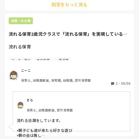
回答をもっと見る
にしました！見本は別で作っておいたものをホワイトボードに
貼ってあります。幸い、今持っている子たちはお互いに教え合
える子たちなので助かっています😂
保育・お仕事
流れる保育2歳児クラスで「流れる保育」を実現している園
の方はいますか？...
流れる保育

2歳児クラスで「流れる保育」を実現している園の方はいま
コーナー遊び
自由保育
一斉保育
すか？

去年度以前は一斉保育主体で給食、活動全てが一斉だったの
こーこ
ですが、今年度は一斉保育はせず、子どもたちが主体的に好
保育士, 幼稚園教諭, 保育園, 幼稚園, 認可保育園
きな遊びを選んで遊べるよう、コーナーの中に季節の制作ス
2
・
04/06
ペースを作ってやりたい子だけがしたり、給食やおやつは食
べたい子から先に食べる、散歩に行きたくない子はお部屋で
遊んで良い、など、時間差をつけて保育を進めていく事にな
そら
りました。

保育士, 幼稚園教諭, 認可保育園
しかし、1歳児はそうしてましたが2歳児クラスになり組む先
生が変わると、結局一斉におやつを食べたり帰りの会をした
流れる日課をしています。

り…と一斉保育に戻りつつあり、どうしたらいいか分からな
くなってしまいました。

•朝子ども達が来たら好きな遊び

•朝の会は無し
