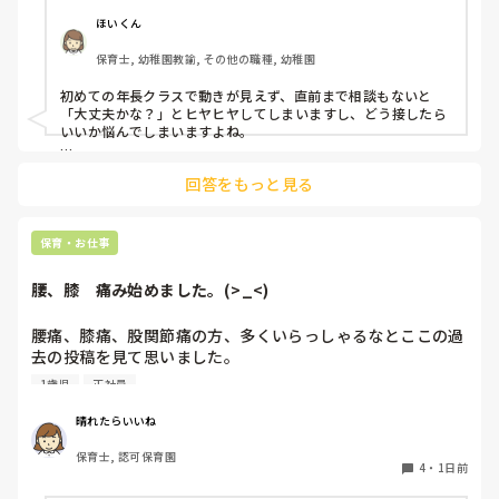
よほど自分に聞きづらいのか、聞く必要性さえ感じないの
ほいくん
か、もうよくわからないです。

保育士, 幼稚園教諭, その他の職種, 幼稚園
対応にも悩みます。
初めての年長クラスで動きが見えず、直前まで相談もないと
「大丈夫かな？」とヒヤヒヤしてしまいますし、どう接したら
いいか悩んでしまいますよね。

後輩側は「何が分からないかも分からない状態」だったり、
回答をもっと見る
「こんなこと聞いたら迷惑かな」と抱え込んでいるケースがと
ても多いです。

待つスタイルから一歩踏み出して、リーダー側から「〇〇の
保育・お仕事
件、どこまで進んだ？」「困ってることない？」と具体的に声
をかけて進捗を確認する仕組みを作ってみてください。

腰、膝　痛み始めました。(>_<)
「毎日夕方に5分だけ進捗確認の時間を取る」などルール化し
てしまうと、後輩も質問しやすくなりますよ。一人で抱え込ま
腰痛、膝痛、股関節痛の方、多くいらっしゃるなとここの過
ず、声をかけやすい雰囲気作りから試してみてくださいね。
去の投稿を見て思いました。

1歳児
正社員
私は50代正社員1歳児担任です。

晴れたらいいね
という私も、２週間前、初めて腰痛になりました。

保育士, 認可保育園
右腰が痛くて、起き上がれない。

4
・
1日前
ようやく起き上がっても、立てない。
