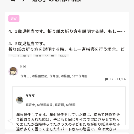
遊び
4、5歳児担当です。折り紙の折り方を説明する時、もし一斉
指導を行う場合...
4、5歳児担当です。

折り紙の折り方を説明する時、もし一斉指導を行う場合、ど
のようになさっているか教えて頂きたいです。

コーナー遊び
認定こども園
制作
個人指導だと横に座りながら行いますが、

H M
一斉指導で全体に見えるように子供達と向かい合う場合だ
保育士, 幼稚園教諭, 保育園, 幼稚園, 公立保育園
と、折り紙はどこに置いて折りますか？

12
・
11/14
黒板に貼りながら？自分の胸に当てながら？

どのようにすれば子ども達は理解しやすいでしょうか？
ななな
保育士, 幼稚園教諭, 保育園, 幼稚園
年長担任してます。年中担任をしていた時に、初めて制作で折
り紙取り入れた時は、子どもと同じサイズで宙に浮かせて折っ
てましたが当時持ってたクラスの子どもたちが折り紙苦手な子
達が多くて困ってました💦パートさんの助言で、今は大きい折
り紙(ジャンボ折り紙)をホワイトボードに置きながら折るよう