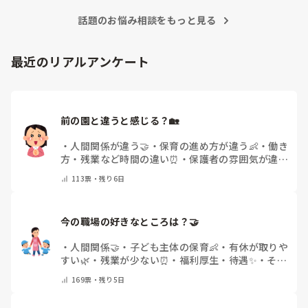
もしばしば… 

パンツで寝れる子が増えてきて、寝かしつけの時にトイレに
話題のお悩み相談をもっと見る
ただじっと座っていても、5分も座ればお尻に痛みがきま
行きたい子が時差でいるのですが、私がその対応で外に出よ
す。

うとするとその子も行きたがります。

この高さの作業だと意外に、

最近のリアルアンケート
しかし寝かしつけに入る前にトイレでしっかり排尿している
体をひねる、少し立ち上がる、体を折りたたむような姿勢に
ので、その子には待っててねといい外に出ていました。今日
なること多いことに気づきました。

はそれで2回漏らしています。

その度にあちらこちらに痛みが来て

2回目は私は見ていないのですが、かなり微量だったそう
立ち上がる時には、膝や太ももが固まり痛みが……

で、クラスのリーダーの先生から絞り出して注意を引こうと
前の園と違うと感じる？🏡
しているように見えると言われました。

日頃からそのことの関わりはしっかり持てるように意識はし
腰痛、膝痛お持ちの方は、どの程度の痛みで働かれているの
・
人間関係が違う🤝
・
保育の進め方が違う👶
・
働き
ていますが…

でしょうか。

方・残業など時間の違い⏰
・
保護者の雰囲気が違う
今後どのように関わっていけばいいのか悩んでいます。

💬
・
給料が違う
・
転職経験なし
・
その他(コメント
痛みには強い方と思っていました。

113
票・
残り6日
で教えてください)
出産等で、幾度か開腹手術をしましたが、翌日には歩けまし
たし…

今の職場の好きなところは？🤝 
今回は、今少し治まっている痛みがぶり返したどうしようと
いう思いもあり、ちょっと無理かも…と思い始めています。

・
人間関係🤝
・
子ども主体の保育👶
・
有休が取りや
すい🌿
・
残業が少ない⏰
・
福利厚生・待遇✨
・
その
まだ急性期ということと、昔、夫が腰を痛めてすぐに整骨院
他(コメントで教えてください)
169
票・
残り5日
に行ってより酷くなって帰ってきたことがあり、怖くて行け
ていません。
