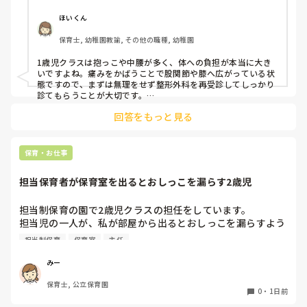
ようやく立てたら、しゃがめない。

ほいくん
驚きました。

保育士, 幼稚園教諭, その他の職種, 幼稚園
通院して、コルセット、湿布、痛み止め、電気などで１週間
1歳児クラスは抱っこや中腰が多く、体への負担が本当に大き
乗り切ったら

いですよね。痛みをかばうことで股関節や膝へ広がっている状
週末には、左が痛みだし、これも痛み止めや湿布で抑えて仕
態ですので、まずは無理をせず整形外科を再受診してしっかり
事をしていたら、

診てもらうことが大切です。

現場復帰の際は、床での立ち座りを避けるために低い椅子を活
股関節、お尻、太もも、膝まで来はじめてしまいました。

回答をもっと見る
用したり、抱っこや重い作業は周囲の先生に相談して頼むよう
床から支えなしに立ち上がりにくくなり、痛みが走ります。

にしてください。今はご自身の体を最優先に、しっかり休んで
立ち続けると、腰や股関節にきます。

くださいね。
自転車通勤ですが、それも、膝や太ももに痛みが来始めまし
保育・お仕事
た。

担当保育者が保育室を出るとおしっこを漏らす2歳児
今は８月。

１週間休んでいます。

担当制保育の園で2歳児クラスの担任をしています。

担当児の一人が、私が部屋から出るとおしっこを漏らすよう
家でもやることはあります。

になりました。

日常生活すら支障をきたすほどになりました。

担当制保育
保育室
主任
その子はパンツで過ごしていて、排尿間隔も空いています。
4月から私への執着が強かったのですが、特に寝かしつけの
椅子に座って作業をすれば？

みー
時に私がそばに行かないと繰り返し大きい声で呼んだり私が
と、園で言われました。

保育士, 公立保育園
寝かしつけしている子にちょっかいを出したり、何回もトイ
なので、子ども椅子程度の高さの踏み台に座って、試してみ
0
・
1日前
レに行きたいと言っていました。行ったところで出ないこと
ました。
