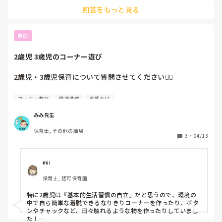
•順次担当と外へ出る(靴の着脱が出来る出来ないで人数を調整)
2歳児クラスで、流れる保育を実現させている方がいらっし
回答をもっと見る
＊毎日同じ順番

ゃいましたらどのような1日を過ごされているか、アドバイ
•園庭自由遊び

スをいただきたいです…。
•外へ出た順に担当と入室、着替え

•順に排泄

遊び
•室内自由遊び

•順次給食＊毎日同じ順番

2歳児 3歳児のコーナー遊び
春は1テーブル3〜4人ずつ

徐々に増やして冬には玩具を片付けた子から席に着き皆で食べ
る

2歳児・3歳児保育について質問させてください🙋‍♀️

•食べ終えた子から布団に入り午睡

•起きた子から自由遊び

コーナー遊びで

•給食と同じ順でおやつ
コーナー遊び
環境構成
言葉かけ
意識していることやこだわっていることは何かありますか？

みみ先生
環境設定でも、子どもへの関わり方でも何でもOKです！
保育士, その他の職場
3
・
04/13
mii
保育士, 認可保育園
特に2歳児は『基本的生活習慣の自立』だと思うので、環境の
中で自ら簡単な着脱できるなりきりコーナーを作ったり、ボタ
ンやチャックなど、日々触れるような物を作ったりしていまし
た！
