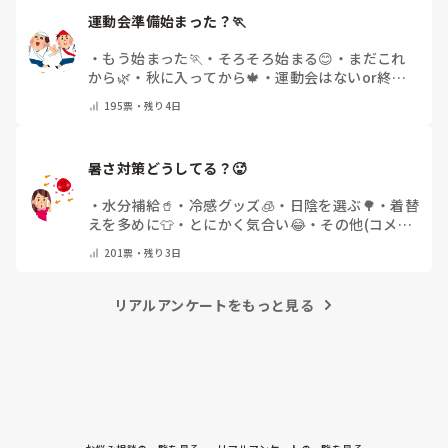
運動会準備始まった？🏃
・
もう始まった🏃
・
そろそろ始まる😊
・
まだこれ
から🌿
・
秋に入ってから🍁
・
運動会はないor終わ
った✨
・
その他(コメントで教えてください)
195
票・
残り4日
暑さ対策どうしてる？🥵
・
水分補給🥤
・
冷感グッズ🧊
・
日陰を選ぶ🌳
・
着替
えを多めに👕
・
とにかく気合い😂
・
その他(コメン
トで教えてください)
201
票・
残り3日
リアルアンケートをもっと見る