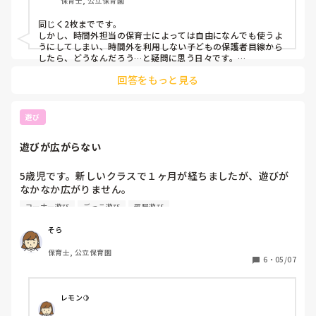
保育士, 公立保育園
同じく2枚までです。

しかし、時間外担当の保育士によっては自由になんでも使うよ
うにしてしまい、時間外を利用しない子どもの保護者目線から
したら、どうなんだろう…と疑問に思う日々です。

やはり、予算あっての決まり事なので守ることは、守りたいと
回答をもっと見る
思っています。

遊び
遊びが広がらない
5歳児です。新しいクラスで１ヶ月が経ちましたが、遊びが
なかなか広がりません。

お寿司屋さんごっこやビー玉転がしなどをしていますが、ち
コーナー遊び
ごっこ遊び
部屋遊び
ょっとやってはやめてしまったり、保育者が抜けると続かな
かったりします。

そら
少しずつ素材や見立てられるものを増やしているつもりです
保育士, 公立保育園
が、続かないです。

6
・
05/07
ごっこ遊びやビー玉転がしなどの構成遊びの広げ方が知りた
いです。何か工夫されていることはありますか？
レモン🍋