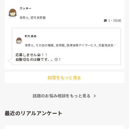
たかが5,000円と考えるか…

私としてはなかなか大きい金額なので、この時点で応募を迷
クッキー
っているのですが、皆さんならどうしますか？
保育士, 認可保育園
1
・
3日前
わたあめ
保育士, その他の職種, 保育園, 放課後等デイサービス, 児童発達支援
施設
応募しません😭！！

自腹切るのは嫌です、。🥺！

回答をもっと見る
話題のお悩み相談をもっと見る
最近のリアルアンケート