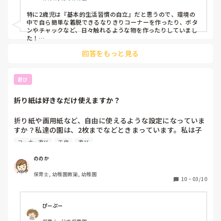
特に2歳児は『基本的生活習慣の自立』だと思うので、環境の
中で自ら簡単な着脱できるなりきりコーナーを作ったり、ボタ
ンやチャックなど、日々触れるような物を作ったりしていまし
た！

子ども『今興味あるもの』に目を向けておままごとコーナーを
回答をもっと見る
発展させてみたり、電車が好きだったら線路を画用紙に描いて
みたり、日々成長していると思うのでその時々で変えていま
す！
遊び
折り紙は好きなだけ使えますか？
折り紙や画用紙など、自由に使えるような設定になっていま
すか？私達の園は、2枚までなどときまっています。私は子
供の創造力が育たないように思うので制限などいらないと思
コーナー遊び
工作
遊び
っていて、、、例えば、紙飛行機を色々挑戦している子、と
にかく飛ぶ飛行機をつくりたい、、2個つくったけど、いま
ののか
いちだから、まだ作りたい！でも先生たちは、2枚使ったか
保育士, 幼稚園教諭, 幼稚園
ら終わりーと話しています。私はいつもモヤモヤしていま
10
・
03/10
す。みなさんはどんなお考えでしょうか？教えてください!
ぴーぷー