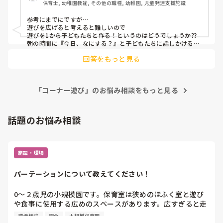
保育士, 幼稚園教諭, その他の職種, 幼稚園, 児童発達支援施設
参考にまでにですが…

遊びを広げると考えると難しいので

遊びを1から子どもたちと作る！というのはどうでしょうか⁇

朝の時間に『今日、なにする？』と子どもたちに話しかけると
意外と1日を通してじっくり遊ぶことができました！

回答をもっと見る
ごっこ遊びなら

物を作る、遊ぶ、また違うものに発展するようになりました！

答えがあっていなかったらごめんなさい🙇‍♀️
「コーナー遊び」のお悩み相談をもっと見る
話題のお悩み相談
施設・環境
パーテーションについて教えてください！
0〜２歳児の小規模園です。保育室は狭めのほふく室と遊び
や食事に使用する広めのスペースがあります。広すぎると走
り回ったりして落ち着かないので、活動によってパーテーシ
環境構成
安全
小規模保育園
ョンで仕切っています。このパーテーションがウレタンのよ