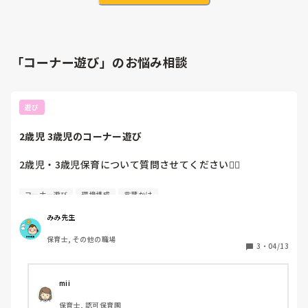
「コーナー遊び」のお悩み相談
遊び
2歳児 3歳児のコーナー遊び
2歳児・3歳児保育について質問させてください🙋‍♀️

コーナー遊びで

コーナー遊び
環境構成
言葉かけ
意識していることやこだわっていることは何かありますか？

みみ先生
環境設定でも、子どもへの関わり方でも何でもOKです！
保育士, その他の職場
3
・
04/13
mii
保育士, 認可保育園