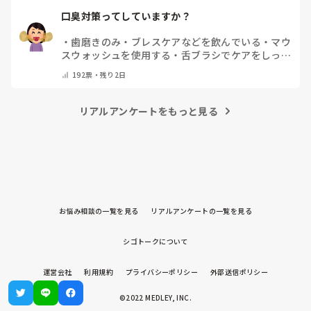
口臭対策ってしていますか？
・
歯磨きのみ
・
ブレスケアなどを飲んでいる
・
マウ
スウォッシュを使用する
・
舌ブラシでケアをしっか
りする
・
フリスクをかじる
・
気にしたことない
・
そ
192
票・
残り2日
の他(コメントで教えて下さい)
リアルアンケートをもっと見る
お悩み相談の一覧を見る
リアルアンケートの一覧を見る
シゴトークについて
運営会社
利用規約
プライバシーポリシー
外部送信ポリシー
©2022 MEDLEY, INC.