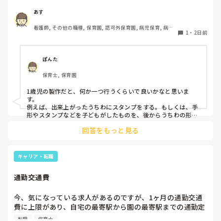
製作をしたりしますが、なかなか、集中できません。1歳児
クラスです、玩具で遊ばせながら、何人かずつよんで、やっ
あす
ています。何か、いいアイデアや、工夫など、何でもいいの
看護師, その他の職種, 保育園, 認可外保育園, 病児保育, 病院
で、教えて下さい。
1
・
2日前
内保育, その他の職場
ぽんた
保育士, 保育園
1歳児の製作だと、何か一つ行うくらいで良いかなと思いま
す。

例えば、出来上がったうちわにスタンプをする。もしくは、手
形やスタンプなどを子どもがしたものを、後からうちわの形に
切る。1歳児なんて集中できないです。興味を持って来てくれ
回答をもっと見る
ただけで十分です。

お部屋では、ビニールシートを敷いて、片栗粉粘土、寒天や春
雨遊び、氷遊び、など間食遊びをたくさん行っています。

キャリア・転職
ホールに行っているクラスにお邪魔するのも良いかなと思いま
通勤交通費
す！いつもと違うおもちゃ、室内に興味津々です！
今、気になっている求人があるのですが、1ヶ月の通勤交通
費に上限があり、自宅の最寄駅から園の最寄駅までの通勤定
期代が5,000円ほどオーバーします

転職
保育士