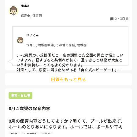
うな素材で軽いので、ちょっと体が当たると倒れたり、つか
NANA
まり立ちが不安定な子にとっては共倒れになったりで危険で
保育士, 保育園
す。かと言って固定してしまうと活動によって柔軟に移動す
2
・
3日前
ることができなくなってしまうし…以前勤務していた園では
しっかりした重いものを置いていましたが、移動が大変で使
い勝手が悪く、子どもがぶつかって倒れた時に怖い思いをし
ほいくん
ました。

保育士, 幼稚園教諭, その他の職種, 幼稚園
皆さんの園ではどんなもので工夫されていますか？
0〜2歳児の小規模園だと、広さ調整と安全面の両立は悩ましい
ですよね。軽すぎると共倒れが怖く、重すぎると移動が大変と
いうお気持ち、とてもよく分かります。

対策として、底面に滑り止めがある「自立式ベビーゲート」な
ら、つかまり立ちでも倒れにくく移動も楽でおすすめです。ま
回答をもっと見る
た、ストッパー付きキャスターをつけたロー棚を仕切りにすれ
ば、倒れず収納にもなって一石二鳥です。

今のウレタン製を活かすなら、壁や固定家具で挟む配置にした
り、脚元に水入りペットボトルなどの重りを付けて補強してみ
保育・お仕事
てくださいね。安全で使いやすい方法が見つかるよう応援して
8月.1歳児の保育内容
8月の保育内容どうしてますか？暑くて、プ一ルが出来ず、
ホ一ルのとりあいになります。ホ一ルでは、ボ一ルや平均
台、風船で遊んでいます。製作で、うちわや望遠鏡や風鈴🎐
制作
保育内容
1歳児