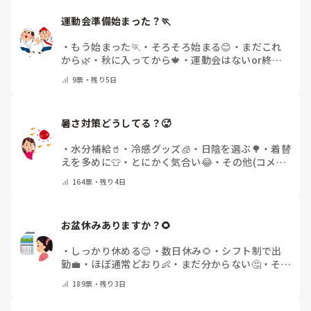
運動会準備始まった？🏃
・
もう始まった🏃
・
そろそろ始まる😊
・
まだこれ
から🌿
・
秋に入ってから🍁
・
運動会はないor終わ
った✨
・
その他(コメントで教えてください)
9
票・
残り5日
暑さ対策どうしてる？🥵
・
水分補給🥤
・
冷感グッズ🧊
・
日陰を選ぶ🌳
・
着替
えを多めに👕
・
とにかく気合い😂
・
その他(コメン
トで教えてください)
164
票・
残り4日
お盆休みありますか？🌻
・
しっかり休める😊
・
数日休み🌻
・
シフト制で出
勤💼
・
ほぼ通常どおり👶
・
まだ分からない🤔
・
その
他(コメントで教えてください)
189
票・
残り3日