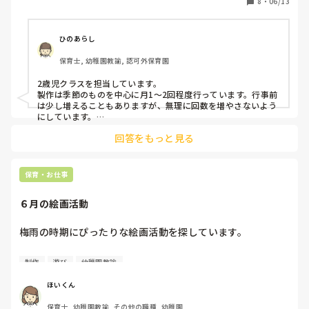
8
・
06/13
ひのあらし
保育士, 幼稚園教諭, 認可外保育園
2歳児クラスを担当しています。

製作は季節のものを中心に月1〜2回程度行っています。行事前
は少し増えることもありますが、無理に回数を増やさないよう
にしています。

回答をもっと見る
また、完成品の見栄えよりも、子どもたちが「貼る・描く・ち
ぎる・塗る」などの工程を楽しめることを大切にしています。
個性が出る作品になることも多いですが、それもその子らしさ
として保護者の方にもお伝えしています😊
保育・お仕事
６月の絵画活動
梅雨の時期にぴったりな絵画活動を探しています。

カタツムリやアジサイなどはよくやりますが、他にも素敵な
制作
遊び
幼稚園教諭
題材があったら教えて欲しいです。可能ならどんな技法を使
ったかなどの注意点も教えてくださると助かります！

ほいくん
保育士, 幼稚園教諭, その他の職種, 幼稚園