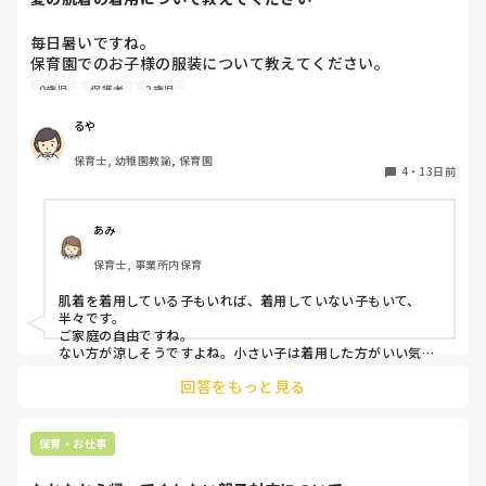
毎日暑いですね。

保育園でのお子様の服装について教えてください。

0歳児
保護者
2歳児
今まで勤務していた園は四季を通じて肌着を着用していたの
ですが、4月から新しい園で勤務開始したところ、肌着を着
るや
ていませんでした。

保育士, 幼稚園教諭, 保育園
以前は夏も汗を吸わせるために肌着は必要ですと保護者に説
4
・
13日前
明していたのですが、肌着を着せていない今の園の子どもた
ちをみていると、肌着がないほうが涼しそうです。

あみ
色々な考え方があると思いますが、皆様の園では夏も肌着を
保育士, 事業所内保育
着せていますか？

ちょっと皆さまはどんな感じか聞いてみたくなりました。

肌着を着用している子もいれば、着用していない子もいて、
よろしくお願いいたします。
半々です。

ご家庭の自由ですね。

ない方が涼しそうですよね。小さい子は着用した方がいい気が
しますが…
回答をもっと見る
保育・お仕事