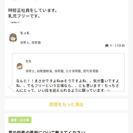
時短正社員をしています。

乳児フリーです。

親友の結婚式と職場の運動会が被ってしまいました、、、😭

運動会
一応相談してみますが気が重いです、、💦
ちっち
保育士, 保育園
4
・
13日前
りり
保育士, 幼稚園教諭, 保育園, 公立保育園, 認可保育園
なんと！！まさかですよね🫨そうですよね、、気が重いですよ
ね、、でもフリーという立場なら、、とも思います！ちっちさ
んにとって、いい日を迎えられるように願っています…✨
回答をもっと見る
保育・お仕事
夏の肌着の着用について教えてください