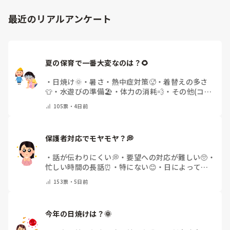
歳児にはよくある姿なので、自分を責めなくて大丈夫だと思い
ますよ〜😊
最近のリアルアンケート
夏の保育で一番大変なのは？🌻
・
日焼け🌞
・
暑さ・熱中症対策🥵
・
着替えの多さ
👕
・
水遊びの準備🏖️
・
体力の消耗💨
・
その他(コメ
ントで教えてください)
105
票・
4日前
保護者対応でモヤモヤ？💭
・
話が伝わりにくい💭
・
要望への対応が難しい🥺
・
忙しい時間の長話⏰
・
特にない😊
・
日によって違
う🌿
・
その他(コメントで教えてください)
153
票・
5日前
今年の日焼けは？🌞