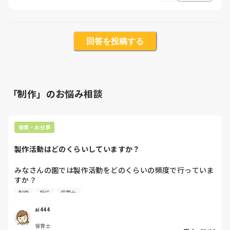
回答を投稿する
「制作」のお悩み相談
保育・お仕事
製作活動はどのくらいしていますか？
みなさんの園では製作活動をどのくらいの頻度で行っていま
すか？

毎週ですか？月1〜2回くらいですか？

制作
担任
保育士
子ども主体なのか、見栄え重視なのかも気になります！
ai444
保育士