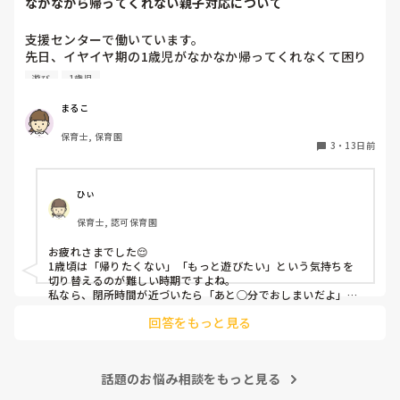
なかなから帰ってくれない親子対応について
支援センターで働いています。

先日、イヤイヤ期の1歳児がなかなか帰ってくれなくて困り
ました。やりたかったことがあったみたいなのでそれをやっ
遊び
1歳児
てもらったのですが、じゃ帰ろうってなった時に結局またイ
ヤイヤでギャーギャーで、流石に閉所時間15分も過ぎてるし
まるこ
で、部屋から出てもギャーギャー止まらず、最後の最後でや
保育士, 保育園
っとお母さんが抱っこして帰っていったのですが、どうすれ
3
・
13日前
ばよかったのか。こんな時どんな対応がありますでしょう
か。教えて頂きたいです。
ひぃ
保育士, 認可保育園
お疲れさまでした😌

1歳頃は「帰りたくない」「もっと遊びたい」という気持ちを
切り替えるのが難しい時期ですよね。

私なら、閉所時間が近づいたら「あと○分でおしまいだよ」
「最後はこれをやったら帰ろうね」と少し前から繰り返し伝え
回答をもっと見る
て心の準備ができるようにします。それでも難しい時は、「帰
りたくなかったね」「もっと遊びたかったね」と気持ちを受け
止めつつ、時間になったら保護者の方と「また遊びに来よう
ね」と声を掛けて切り替えます。

話題のお悩み相談をもっと見る
その日は大変だったと思いますが、最後はお母さんが抱っこし
て帰れたので、その対応で良かったのではないでしょうか。1