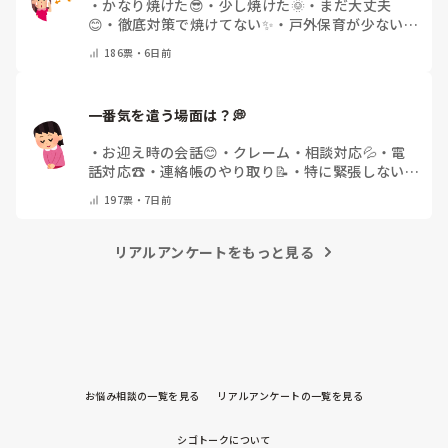
・
かなり焼けた😎
・
少し焼けた🌞
・
まだ大丈夫
😊
・
徹底対策で焼けてない✨
・
戸外保育が少ない
🌿
・
その他(コメントで教えてください)
186
票・
6日前
一番気を遣う場面は？💭
・
お迎え時の会話😊
・
クレーム・相談対応💦
・
電
話対応☎️
・
連絡帳のやり取り📝
・
特に緊張しない
🌿
・
その他(コメントで教えてください)
197
票・
7日前
リアルアンケートをもっと見る
お悩み相談の一覧を見る
リアルアンケートの一覧を見る
シゴトークについて