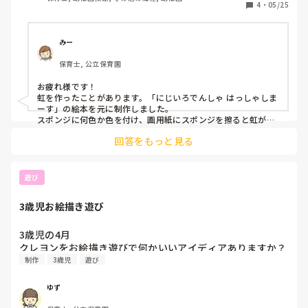
よろしくお願いします！
4
・
05/25
みー
保育士, 公立保育園
お疲れ様です！

虹を作ったことがあります。「にじいろでんしゃ はっしゃしま
ーす」の絵本を元に制作しました。

スポンジに何色か色を付け、画用紙にスポンジを擦ると虹がで
きるという簡単なものです。

回答をもっと見る
虹の周りに電車を描いてもらったり、貼ったりすることで楽し
みました！
遊び
3歳児お絵描き遊び
3歳児の4月

クレヨンをお絵描き遊びで何かいいアイディアありますか？
制作
3歳児
遊び
ゆず