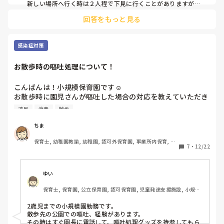
新しい場所へ行く時は２人程で下見に行くことがありますが、
今まで行った場所の場合は下見は行きません

回答をもっと見る
下見は３〜５歳児担任で行ける人‥シフトや予定を考慮してい
ます

旅行会社さんを通しているので、場所やスケジュールはほとん
感染症対策
どお任せです😅

お散歩時の嘔吐処理について！
６か所くらいをローテーションしています
こんばんは！小規模保育園です☺️

お散歩時に園児さんが嘔吐した場合の対応を教えていただき
たいです！また、お散歩リュックにお散歩時用の嘔吐処理セ
遠足
消毒
散歩
ットなどを入れていますか？入れている場合はどのようなサ
イズで何を持っているか教えていただけると嬉しいです✨️よ
ちま
ろしくお願いいたします😊
保育士, 幼稚園教諭, 幼稚園, 認可外保育園, 事業所内保育, 託
7
・
12/22
児所, 園長, 管理職
ゆい
保育士, 保育園, 公立保育園, 認可保育園, 児童発達支援施設, 小規模
認可保育園
2歳児までの小規模園勤務です。

散歩先の公園での嘔吐、経験があります。

その時はすぐ園長に電話して、嘔吐処理グッズを持参してもら