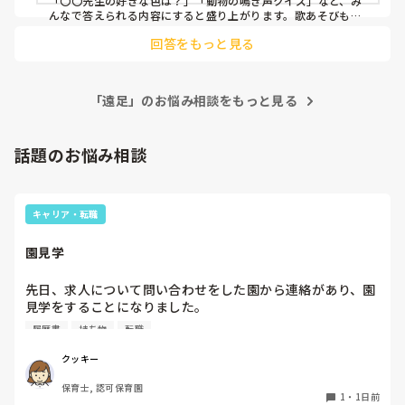
「〇〇先生の好きな色は？」「動物の鳴き声クイズ」など、み
んなで答えられる内容にすると盛り上がります。歌あそびも良
いですね。「バスごっこ」や「おべんとうばこのうた」など、
回答をもっと見る
テンポの良い歌で楽しい時間になりました☺️
「遠足」のお悩み相談をもっと見る
話題のお悩み相談
キャリア・転職
園見学
先日、求人について問い合わせをした園から連絡があり、園
見学をすることになりました。

私としては求人に応募したという認識ですが、『園見学をご
履歴書
持ち物
転職
案内させていただきたいです』とのことで持ち物について質
問しましたが、見学なので特にありませんとのこと

クッキー
保育士, 認可保育園
このような場合は本当に見学だけで終了なのでしょうか？

1
・
1日前