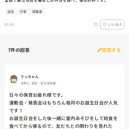
全員で集合写真を撮影しお弁当を食べ、毎年好評です。
遠足
行事
保護者
01/10
いいね 1
7
件の回答
回答する
りっちゃん
保育士, 認証・認定保育園
日々の保育お疲れ様です。

運動会・発表会はもちろん毎月のお誕生日会が人気
です！

お誕生日会をした後一緒に室内あそびをして給食を
食べてから帰るので、友だちとの関わりを見れた