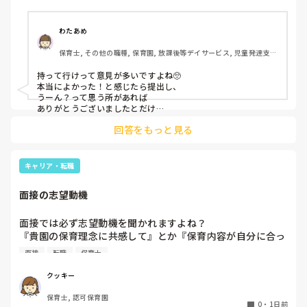
それとも、やはり履歴書や職務経歴書を持参した方が良いの
でしょうか？
わたあめ
保育士, その他の職種, 保育園, 放課後等デイサービス, 児童発達支援
施設
持って行けって意見が多いですよね🥺

本当によかった！と感じたら提出し、

うーん？って思う所があれば

ありがとうございましたとだけ

伝えて個人情報の履歴書は渡さず帰ります🥺！

回答をもっと見る
一応、持参の準備だけはしときます！

キャリア・転職
面接の志望動機
面接では必ず志望動機を聞かれますよね？

『貴園の保育理念に共感して』とか『保育内容が自分に合っ
てると思いました』等々が多いかと思いますが、実際はどう
面接
転職
保育士
なのでしょうか？

私自身、園の雰囲気とか園の規模、保育内容は勘案しますが
クッキー
正直なところ、家から通いやすいか、給与はどうか…という
保育士, 認可保育園
ところに重きを置いています

0
・
1日前