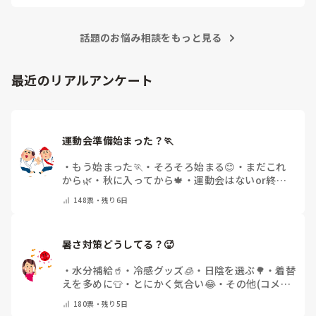
ても多いです。

待つスタイルから一歩踏み出して、リーダー側から「〇〇の
話題のお悩み相談をもっと見る
件、どこまで進んだ？」「困ってることない？」と具体的に声
をかけて進捗を確認する仕組みを作ってみてください。

「毎日夕方に5分だけ進捗確認の時間を取る」などルール化し
最近のリアルアンケート
てしまうと、後輩も質問しやすくなりますよ。一人で抱え込ま
ず、声をかけやすい雰囲気作りから試してみてくださいね。
運動会準備始まった？🏃
・
もう始まった🏃
・
そろそろ始まる😊
・
まだこれ
から🌿
・
秋に入ってから🍁
・
運動会はないor終わ
った✨
・
その他(コメントで教えてください)
148
票・
残り6日
暑さ対策どうしてる？🥵
・
水分補給🥤
・
冷感グッズ🧊
・
日陰を選ぶ🌳
・
着替
えを多めに👕
・
とにかく気合い😂
・
その他(コメン
トで教えてください)
180
票・
残り5日