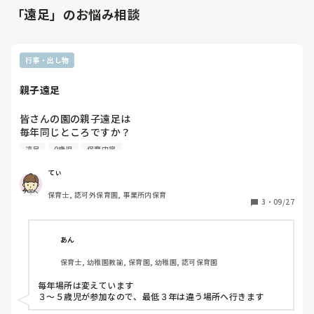
「遠足」のお悩み相談
行事・出し物
親子遠足
皆さんの園の親子遠足は

毎年同じところですか？

うちは担当者が毎年考えているので違います💦

遠足
0歳児
保育内容
なので、行き先を探し出すのに苦労してます💦

また、遠足の下見は行っていますか？

てぃ
行っている方は誰が行きますか？？
保育士, 認可外保育園, 事業所内保育
3
・
09/27
あん
保育士, 幼稚園教諭, 保育園, 幼稚園, 認可保育園
毎年場所は変えています

３〜５歳児が参加なので、最低３年は違う場所へ行きます
