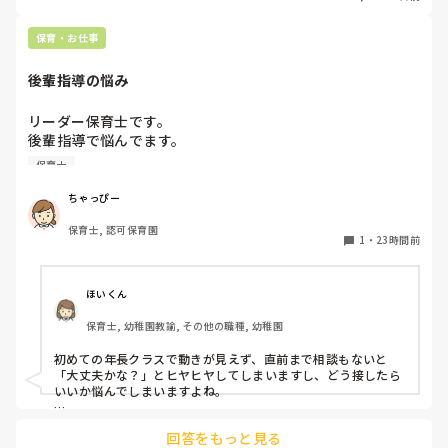
もちろんそんなことは話せませんが

皆さんは、志望動機をどのように答えていますか？また、本
保育・お仕事
音はどうですか？
後輩指導の悩み
リーダー保育士です。

後輩指導で悩んでます。

初めて年長を持つ後輩がいますが

保育士
初めての割にわからないことを聞きにこなかったり、聞かな
いで様子見てると直前になるまで何もアクションがなかった
ちゃっぴー
り

保育士, 認可保育園
他の職員に聞いてる様子もなくて

1
・
23時間前
もう何考えてるんだかさっぱりです。

よほど自分に聞きづらいのか、聞く必要性さえ感じないの
ほいくん
か、もうよくわからないです。

保育士, 幼稚園教諭, その他の職種, 幼稚園
対応にも悩みます。
初めての年長クラスで動きが見えず、直前まで相談もないと
「大丈夫かな？」とヒヤヒヤしてしまいますし、どう接したら
いいか悩んでしまいますよね。

後輩側は「何が分からないかも分からない状態」だったり、
回答をもっと見る
「こんなこと聞いたら迷惑かな」と抱え込んでいるケースがと