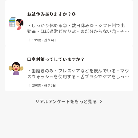
お盆休みありますか？🌻
・
しっかり休める😊
・
数日休み🌻
・
シフト制で出
勤💼
・
ほぼ通常どおり👶
・
まだ分からない🤔
・
その
他(コメントで教えてください)
199
票・
残り4日
口臭対策ってしていますか？
・
歯磨きのみ
・
ブレスケアなどを飲んでいる
・
マウ
スウォッシュを使用する
・
舌ブラシでケアをしっか
りする
・
フリスクをかじる
・
気にしたことない
・
そ
200
票・
残り3日
の他(コメントで教えて下さい)
リアルアンケートをもっと見る