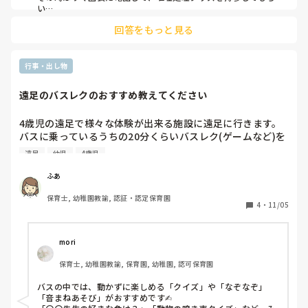
い

片付けをして園に戻るという形を取りました。

回答をもっと見る
リュックにピューラックスなどは入れていませんが

ある程度の処理はできるよう

雑巾、新聞紙、ウェットティッシュ、ビニール袋を常備するよ
行事・出し物
うにしています。
遠足のバスレクのおすすめ教えてください
4歳児の遠足で様々な体験が出来る施設に遠足に行きます。
バスに乗っているうちの20分くらいバスレク(ゲームなど)を
するのですが、オススメのゲームや遊びなどがあれば教えて
遠足
幼児
4歳児
ください🙇‍♀️ ̖́-‬

全員で50人ほどいます。後ろ向いたりなどはできないので、
ふあ
席から動かずできるものがいいです。
保育士, 幼稚園教諭, 認証・認定保育園
4
・
11/05
mori
保育士, 幼稚園教諭, 保育園, 幼稚園, 認可保育園
バスの中では、動かずに楽しめる「クイズ」や「なぞなぞ」
「音まねあそび」がおすすめです✍︎
