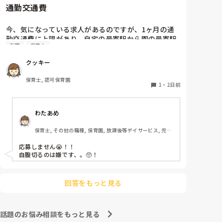
通勤交通費
ホールに行っているクラスにお邪魔するのも良いかなと
思います！いつもと違うおもちゃ、室内に興味津々で
す！
今、気になっている求人があるのですが、1ヶ月の通
勤交通費に上限があり、自宅の最寄駅から園の最寄駅
転職
保育士
までの通勤定期代が5,000円ほどオーバーします

たかが5,000円と考えるか…

クッキー
私としてはなかなか大きい金額なので、この時点で応
募を迷っているのですが、皆さんならどうしますか？
保育士, 認可保育園
1
・
2日前
わたあめ
保育士, その他の職種, 保育園, 放課後等デイサービス, 児童
発達支援施設
応募しません😭！！

自腹切るのは嫌です、。🥺！

回答をもっと見る
話題のお悩み相談をもっと見る