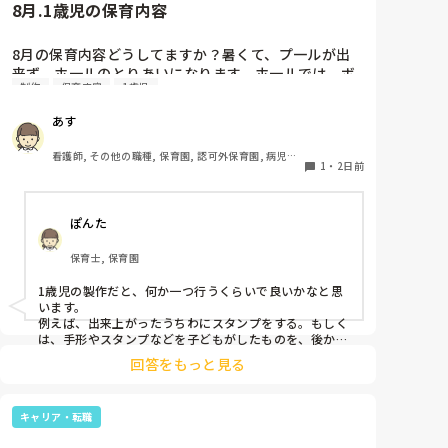
8月.1歳児の保育内容
8月の保育内容どうしてますか？暑くて、プ一ルが出
来ず、ホ一ルのとりあいになります。ホ一ルでは、ボ
制作
保育内容
1歳児
一ルや平均台、風船で遊んでいます。製作で、うちわ
や望遠鏡や風鈴🎐製作をしたりしますが、なかなか、
あす
集中できません。1歳児クラスです、玩具で遊ばせな
がら、何人かずつよんで、やっています。何か、いい
看護師, その他の職種, 保育園, 認可外保育園, 病児保
アイデアや、工夫など、何でもいいので、教えて下さ
1
・
2日前
育, 病院内保育, その他の職場
い。
ぽんた
保育士, 保育園
1歳児の製作だと、何か一つ行うくらいで良いかなと思
います。

例えば、出来上がったうちわにスタンプをする。もしく
は、手形やスタンプなどを子どもがしたものを、後から
うちわの形に切る。1歳児なんて集中できないです。興
回答をもっと見る
味を持って来てくれただけで十分です。

お部屋では、ビニールシートを敷いて、片栗粉粘土、寒
キャリア・転職
天や春雨遊び、氷遊び、など間食遊びをたくさん行って
います。
