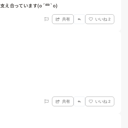
え合っています(o´罒`o)
共有
いいね 2
共有
いいね 2