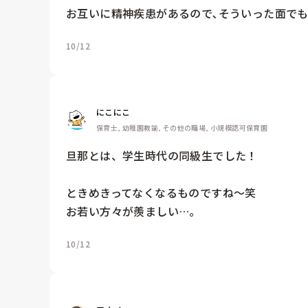
お互いに精神疾患があるので､そういった面でも支
10/12
にこにこ
保育士, 幼稚園教諭, その他の職場, 小規模認可保育園
旦那とは、学生時代の同級生でした！

ときめきってなくなるものですね〜笑

お若い方々が羨ましい…。
10/12