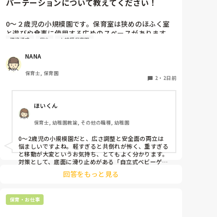
パーテーションについて教えてください！
0〜２歳児の小規模園です。保育室は狭めのほふく室
と遊びや食事に使用する広めのスペースがあります。
環境構成
安全
小規模保育園
広すぎると走り回ったりして落ち着かないので、活動
によってパーテーションで仕切っています。このパー
NANA
テーションがウレタンのような素材で軽いので、ちょ
っと体が当たると倒れたり、つかまり立ちが不安定な
保育士, 保育園
子にとっては共倒れになったりで危険です。かと言っ
2
・
2日前
て固定してしまうと活動によって柔軟に移動すること
ができなくなってしまうし…以前勤務していた園では
ほいくん
しっかりした重いものを置いていましたが、移動が大
変で使い勝手が悪く、子どもがぶつかって倒れた時に
保育士, 幼稚園教諭, その他の職種, 幼稚園
怖い思いをしました。

皆さんの園ではどんなもので工夫されていますか？
0〜2歳児の小規模園だと、広さ調整と安全面の両立は
悩ましいですよね。軽すぎると共倒れが怖く、重すぎる
と移動が大変というお気持ち、とてもよく分かります。

対策として、底面に滑り止めがある「自立式ベビーゲー
ト」なら、つかまり立ちでも倒れにくく移動も楽でおす
回答をもっと見る
すめです。また、ストッパー付きキャスターをつけたロ
ー棚を仕切りにすれば、倒れず収納にもなって一石二鳥
です。

保育・お仕事
今のウレタン製を活かすなら、壁や固定家具で挟む配置
にしたり、脚元に水入りペットボトルなどの重りを付け
て補強してみてくださいね。安全で使いやすい方法が見