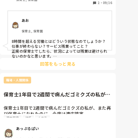
2
・
09/16
転職すれば体調戻るのかな〜
あお
保育士, 保育園
8時間を超える労働とはどういう状態なのでしょうか？

仕事が終わらない？サービス残業ってこと？

正規の保育士でしたら、状況によっては残業は避けられ
ないのかなと思います。

回答をもっと見る
完全週休２日と聞いていましたか？

そうでない場合の週休２日というのは、月の中で週休2
日以上の休みがあるとのことなので、もう一度契約書を
職場・人間関係
確認することをおすすめします。

体調が悪いとしんどいですよね。

保育士1年目で2週間で病んだゴミクズの私が、
ストレスは体に毒ですので、今の職場で働いていてスト
また再び保育士になれたのに...
レスが大きいのであれば、転職した方がよいかもしれま
せんね。
保育士1年目で2週間で病んだゴミクズの私が、また再
び保育士になれたのに、今度は適応障害。

適応障害
彼氏
くすり
彼氏と結婚するために田舎から都会に出てきた手前、
遠いい実家にこんな時期に帰れる訳もなく。

あっぷるぱい
帰れたとしても幼い姪と高齢な祖父がいるから家には
入れない。
