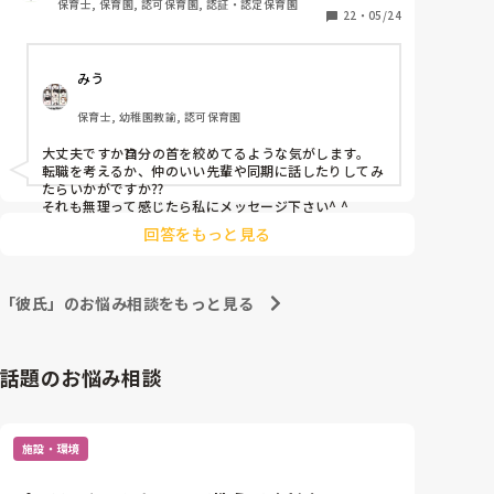
保育士, 保育園, 認可保育園, 認証・認定保育園
彼氏も婚約はしてるが、結婚しないと寮を出れない。

22
・
05/24
私の家も借り上げ社宅だから20日以上働かないと補助
が降りない。

みう
ひとりぼっちってこういうことを言うんだなあと痛感
してる日々。

保育士, 幼稚園教諭, 認可保育園
もう泣くのは疲れました。

薬のせいか頭は全然働かず、園長を見るだけで震えと
大丈夫ですか⁇自分の首を絞めてるような気がします。

動悸が止まらない。。

転職を考えるか、仲のいい先輩や同期に話したりしてみ
明日が来なければいいのになと思って生きるのはもう
たらいかがですか⁇

疲れました。

それも無理って感じたら私にメッセージ下さい^ ^
親になんて相談したらいいのか分からない。

回答をもっと見る
でも園には可愛い子ども達が待ってる。こんな私を信
頼して預けてくださる保護者がいる。

いなくなる訳にはいかない。

「彼氏」のお悩み相談をもっと見る
どうしたらいいんでしょう。。

話題のお悩み相談
施設・環境