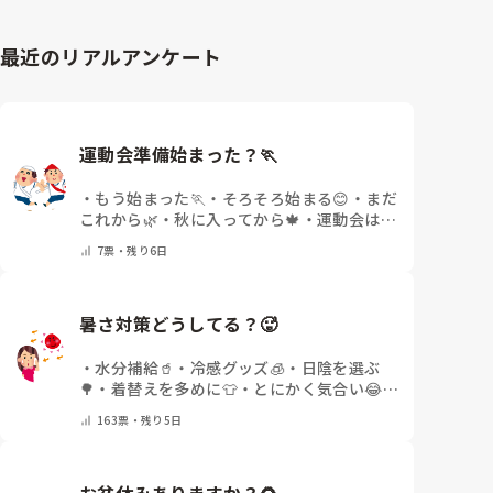
最近のリアルアンケート
運動会準備始まった？🏃
・
もう始まった🏃
・
そろそろ始まる😊
・
まだ
これから🌿
・
秋に入ってから🍁
・
運動会はな
いor終わった✨
・
その他(コメントで教えて
7
票・
残り6日
ください)
暑さ対策どうしてる？🥵
・
水分補給🥤
・
冷感グッズ🧊
・
日陰を選ぶ
🌳
・
着替えを多めに👕
・
とにかく気合い😂
・
その他(コメントで教えてください)
163
票・
残り5日
お盆休みありますか？🌻