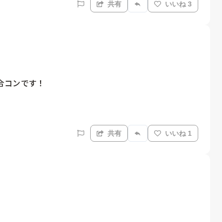
共有
いいね 3
コンです！

共有
いいね 1