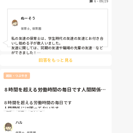
6
・
09/29
ぬーそう
保育士, 保育園
私の友達の保育士は、学生時代の友達の友達とお付き合
いし始める子が数人いました。

友達に関しては、同期の友達や職場の先輩の友達…など
ができました！

コロナなので、また状況が違うかもしれません（ ;  ; ）
回答をもっと見る
雑談・つぶやき
８時間を超える労働時間の毎日です人間関係に
は困ってないです。週休2日と...
８時間を超える労働時間の毎日です

人間関係には困ってないです。

彼氏
転職
ストレス
週休2日と聞いていたのに土曜日出勤しても振替はな
し。

ハル
入職して1ヶ月ですが、体調がよくなくて仕事には行
けないし、彼氏とももめるしいいことないです。

保育士, 保育園