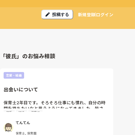
新規登録
ログイン
投稿する
「彼氏」のお悩み相談
恋愛・結婚
出会いについて
保育士2年目です。そろそろ仕事にも慣れ、自分の時
間を持ちたいなと思うようになってきました。皆さ
彼氏
結婚
子育て
ん、新しい出会いをどんな場で得ていますか？簡単に
言うと恋人や友人が欲しいです。
てんてん
保育士, 保育園