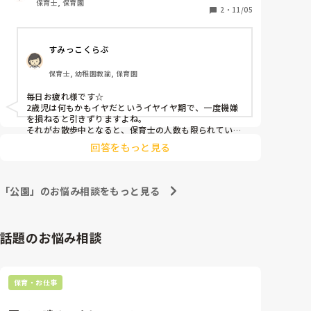
保育士, 保育園
地面に転がったりします。

2
・
11/05
止まりながらも歩くこともあれば、完全に動かなくな
る時もあり、動かないときは保育士1人で6人を見て、
すみっこくらぶ
もう1人が泣いている子の対応をするかんじです。

このような状況になった場合、みなさんならどのよう
保育士, 幼稚園教諭, 保育園
な対応をしますか？

一度抱っこして帰ったことがありますが、その後も抱
毎日お疲れ様です☆

っこで帰るという要求をして苦労したことがあったの
2歳児は何もかもイヤだというイヤイヤ期で、一度機嫌
で抱っこはしないようにしています。
を損ねると引きずりますよね。

それがお散歩中となると、保育士の人数も限られている
から対応するのが精一杯になってしまうこと、ものすご
回答をもっと見る
く分かります（ ;  ; ）

無理矢理歩かせようとすると、さらに爆発したりするの
で、気をそらして別のものに興味を持たせるのはどうで
もしょうか(^^)

「公園」のお悩み相談をもっと見る
道に落ちてる葉っぱや咲いている花、小さな虫を見つけ
た時はラッキーですね☆
話題のお悩み相談
保育・お仕事