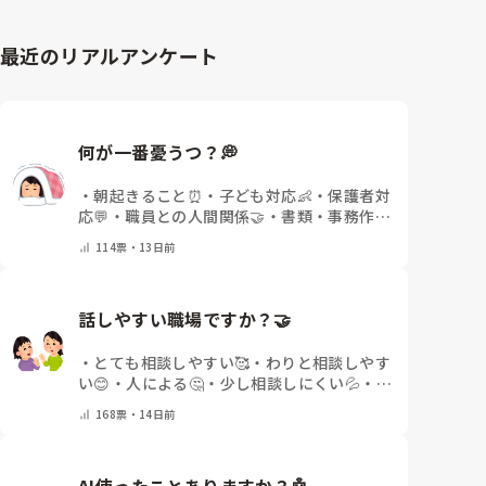
最近のリアルアンケート
何が一番憂うつ？💭
・
朝起きること⏰
・
子ども対応👶
・
保護者対
応💬
・
職員との人間関係🤝
・
書類・事務作業
📝
・
その他(コメントで教えてください)
114
票・
13日前
話しやすい職場ですか？🤝
・
とても相談しやすい🥰
・
わりと相談しやす
い😊
・
人による🤔
・
少し相談しにくい💦
・
相
談できる人が少ない😢
・
その他(コメントで
168
票・
14日前
教えてください)
AI使ったことありますか？🤖