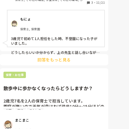
見た時に、声を掛けると笑顔で返事をしてくれる関係
3
・
11/21
模認可保育園
です。

もにょ
きっと、担任や園長はしかるべき専門家に相談して、
お母さんとも面談してるのだろうと思いますが、その
保育士, 保育園
子が再び登園しそうな気配はなく。

3歳児で初めて1人担任をした時、不登園になった子が
こういうときの対処方法、うまくいったやり方をご存
いました。

知の方、教えてほしいです。

どうしたらいいか分からず、上の先生と話し合いながら
対応しました。

また、その子のお母さんに出会った時、励ましてあげ
回答をもっと見る
られる言葉など、思いつく方あれば、教えてくださ
たしかその子も夏休み明けくらいから行き渋りになり、
い。
お母さんとはこまめに電話で連絡を取り合ってました。

保育・お仕事
秋口まで続いたので、お母さんも一緒に保育室で過ごす
という対応になったのですが、

散歩中に歩かなくなったらどうしますか？
初担任で右も左も分からない中で、毎日保護者に保育を
見られている環境がつらく、私自身が体調不良になって
休職してしまいました😭

2歳児7名を2人の保育士で担当しています。

園庭が無いので天気が良ければ徒歩10分〜15分ほどの
ただ、次第に1人でも過ごせるようになり、次の学年で
公園
散歩
ストレス
公園まで散歩に行きます。

は楽しそうに過ごして無事卒園したので結果的にはよか
時々、特定の友達と手を繋ぎたかった、まだ遊びたか
ったです。
まこまこ
ったなどの理由で泣いて立ち止まる子どもがいます。

諭してもダメで、自分の要求を通そうと泣き続けたり