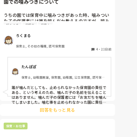
園での噛みつきについて
うちの園では保育中に噛みつきがあった時、噛みつい
た子の保護者には誰を噛んだか教えるのですが、噛み
噛みつき
保護者
保育士
つかれた方の保護者には誰から噛みつかれたのか教え
ません。

ろくまる
2歳くらいになると「〇〇ちゃんが噛んだ」と言える
ので、子どもが言う前に保育園側から伝えたほうがい
保育士, その他の職種, 認可保育園
いのかな？と思いました。

4
・
21日前
みなさんの園ではどのように対応をしていますか？
たんぽぽ
保育士, 幼稚園教諭, 保育園, 幼稚園, 公立保育園, 認可保育
園, 認証・認定保育園
誰が噛んだとしても、止められなかった保育園の責任で
ある、という考えのため、噛んだ子の名前を伝えること
はありません。噛んだ子の保護者には「お友だちを噛ん
でしまいました。噛む事を止められなかった園に責任が
あるため謝罪は園がします」というような内容を伝えま
回答をもっと見る
す。ただし家でも噛む事があれば、そのつどきちんと注
意してもらうようにしつつ、様子を伝え合いながら一緒
に考えていく姿勢をとっています。
保育・お仕事