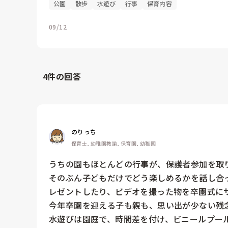
公園
散歩
水遊び
行事
保育内容
09/12
4
件の回答
のりっち
保育士, 幼稚園教諭, 保育園, 幼稚園
うちの園もほとんどの行事が、保護者参加を取り
そのぶん子どもだけでどう楽しめるかを話し合
レゼントしたり、ビデオを撮った物を卒園式にサ
今年卒園を迎える子も親も、思い出が少ない残念
水遊びは園庭で、時間差を付け、ビニールプー