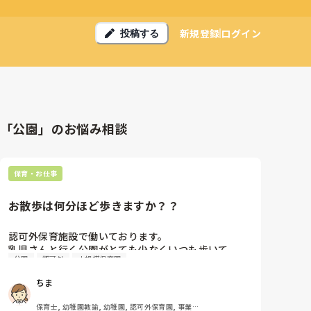
新規登録
ログイン
投稿する
「公園」のお悩み相談
保育・お仕事
お散歩は何分ほど歩きますか？？
認可外保育施設で働いております。

乳児さんと行く公園がとても少なくいつも歩いて
公園
認可外
小規模保育園
20~30程の公園に行っております。歩いていく時もあ
ればバギーで行く時もあります。公園までは休憩も挟
ちま
んでおりますが、一人のパートさんからは遠すぎると
の声があり気になっています､､､みなさんは遠くて何
保育士, 幼稚園教諭, 幼稚園, 認可外保育園, 事業所