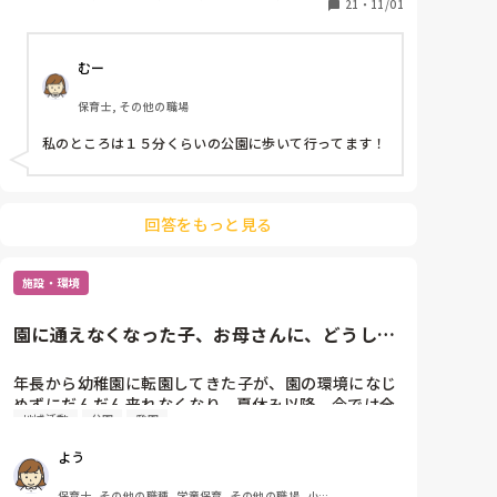
分ほどの公園まで行っていますか？また歩きは何分程
21
・
11/01
内保育, 託児所, 園長, 管理職
度のことをお考えか教えていただきたいです！
むー
保育士, その他の職場
私のところは１５分くらいの公園に歩いて行ってます！
回答をもっと見る
施設・環境
園に通えなくなった子、お母さんに、どうして
あげたらいいか。
年長から幼稚園に転園してきた子が、園の環境になじ
めずにだんだん来れなくなり、夏休み以降、今では全
地域活動
公園
登園
く登園していません。

よう
私は、その子に直接関わる立場になく、遅刻してお母
さんと登園したときや、地域の公園で遊んでいる姿を
保育士, その他の職種, 学童保育, その他の職場, 小規