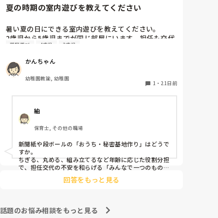
夏の時期の室内遊びを教えてください
暑い夏の日にできる室内遊びを教えてください。

2歳児から5歳児までが同じ部屋にいます。担任も交代
部屋遊び
4歳児
3歳児
勤務となり不安になる子もいる中、魅力的で楽しめる
ものがあったらいいなと思っています。

かんちゃん
考えているのは小麦粉粘土（色をつけて）スライムな
どの感触遊びです。他に何かいいアイディアがあれば
幼稚園教諭, 幼稚園
知りたいです。
1
・
21日前
紬
保育士, その他の職場
新聞紙や段ボールの「おうち・秘密基地作り」はどうで
すか。

ちぎる、丸める、組み立てるなど年齢に応じた役割分担
で、担任交代の不安を和らげる「みんなで一つのものを
作る安心感」が生まれるかな、と思います！
回答をもっと見る
話題のお悩み相談をもっと見る