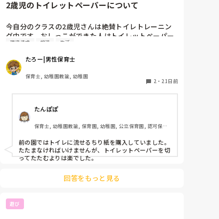
2歳児のトイレットペーパーについて
今自分のクラスの2歳児さんは絶賛トイレトレーニン
グ中です。おしっこができた人はトイレットペーパー
環境構成
排泄
生活
を使うと思いますが、引っ張りたくって量が凄いこと
になることがあります。トイレットペーパーをある程
たろー|男性保育士
度ちぎって保管もやったのですが、1労働増えると思
い辞めました。2歳児さんでもできる適度なトイレッ
保育士, 幼稚園教諭, 幼稚園
トペーパーを取るいいアイデアはありませんか？
2
・
21日前
たんぽぽ
保育士, 幼稚園教諭, 保育園, 幼稚園, 公立保育園, 認可保育
園, 認証・認定保育園
前の園ではトイレに流せるちり紙を購入していました。
たたまなければいけませんが、トイレットペーパーを切
ってたたむよりは楽でした。
回答をもっと見る
遊び