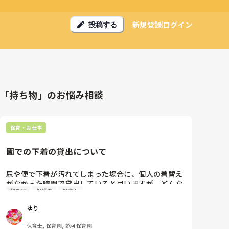
新規登録
ログイン
投稿する
「持ち物」のお悩み相談
保育・お仕事
園での下着の貸出について
尿や便で下着が汚れてしまった場合に、個人の着替え
がなかった時園で貸出していると思いますが、どんな
持ち物
保護者
保育士
ものを使用してどういうふうに返してもらっています
か？

ゆり
例えば新しいものを使用して新しい物を物々交換の様
に返してもらう、寄付されたものを貸し出して洗濯し
保育士, 保育園, 認可保育園