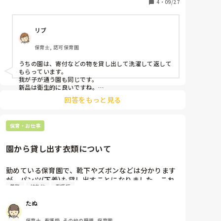
て来てもらい返してもらうなど。どの様にされている
4
・
09/27
リブ
保育士, 認可保育園
うちの園は、寄付などの物を貸し出して洗濯して返して
もらっています。

我が子が通う園も同じです。

新品は衛生的に良いですね。

私は寄付の下着でも気になりませんが。
回答をもっと見る
保育・お仕事
園から貸し出す衣類について
勤めている保育園で、靴下やズボンなどは分かります
が、パンツ(下着)も貸し出すことになりました。これ
着脱
持ち物
看護師
までは、パンツは新しいものを貸して新しいものを返
してもらうとなっていたのですが、保護者の負担軽減
たぬ
という謎の角度から、パンツも他の衣類と同じ貸し方
にするというのが保育側の結論だそうです。

保育士, 看護師, その他の職種, 保育園