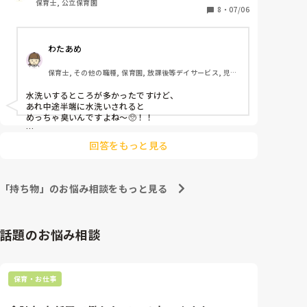
保育士, 公立保育園
洗いしていますか？
8
・
07/06
わたあめ
保育士, その他の職種, 保育園, 放課後等デイサービス, 児童
発達支援施設
水洗いするところが多かったですけど、

あれ中途半端に水洗いされると

めっちゃ臭いんですよね〜🥺！！

そのままのほうがいいかもって

回答をもっと見る
最近思ってます笑🥺！！

「持ち物」のお悩み相談をもっと見る
話題のお悩み相談
保育・お仕事