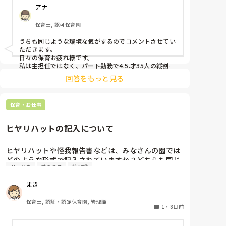
アナ
み余計に興奮状態となる…という悪循環に陥ってしま
っています。

保育士, 認可保育園
何か少しでも良い方法はないかなと悩み、ここで相談
うちも同じような環境な気がするのでコメントさせてい
ただきます。

日々の保育お疲れ様です。

私は主担任ではなく、パート勤務で4.5.才35人の縦割り
です。

回答をもっと見る
うちも要支援児が数名おり、朝の集まりで立って歌を歌
うのにも難しく、今はまず椅子に座らせて落ち着き、歌
保育・お仕事
う時は椅子の前で立って歌っています。

立ちましょうの合図で立つかどうかはそれぞれで、した
くないという子どもは今はうたの時間だから立たなくて
ヒヤリハットの記入について
もいいから座っていてね。と話をし、それを5月頃から
続けていくうちに走り回る子どもは減りました。

あっちにもこっちにも走り回る子がいると1人では対応
ヒヤリハットや怪我報告書などは、みなさんの園では
出来ないですよね。。

どのような形式で記入されていますか？どちらも同じ
要支援児とも関係が出来、私といることが安全基地と思
引っかき
噛みつき
管理職
様式ですか？園の経営者が変わったため、様式を変え
ってくれと、自分のもとに帰ってきてくれるので、少し
る…みたいになっているのですが、どのようにするか
落ち着いたかとも思います。

まき
保育士不足の中、要支援児がふえ、法的にはクリアして
悩んでいます。
いても手が足りないですよね。

保育士, 認証・認定保育園, 管理職
メンタルやられないようにリフレッシュしながら頑張り
1
・
8日前
ましょうね。