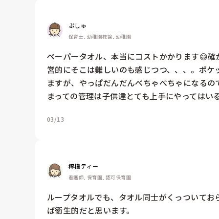
ぷしゅ
保育士, 幼稚園教諭, 幼稚園
ペーパータオル、本当にコストかかります😅確
営的にそこは難しいのも感じつつ、、、。ポケ
ますが、やっぱだんだんべちゃべちゃになるので
まっての管理は子供達とても上手にやってはい
03/13
檸檬ティー
看護師, 保育園, 認可保育園
ループタオルでも、タオル同士がくっついてお
ば衛生的だと思います。
