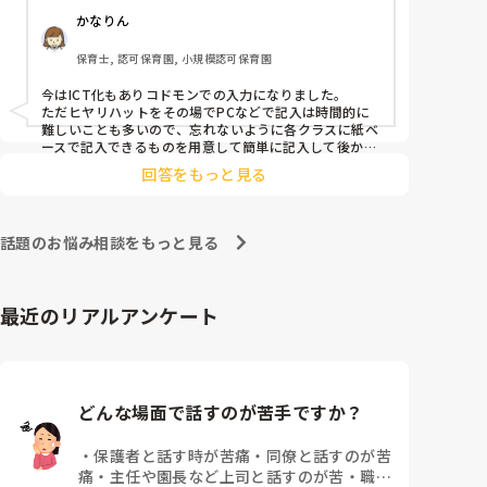
かなりん
保育士, 認可保育園, 小規模認可保育園
今はICT化もありコドモンでの入力になりました。

ただヒヤリハットをその場でPCなどで記入は時間的に
難しいことも多いので、忘れないように各クラスに紙ベ
ースで記入できるものを用意して簡単に記入して後から
コドモンで入力するようになりました。
回答をもっと見る
話題のお悩み相談をもっと見る
最近のリアルアンケート
どんな場面で話すのが苦手ですか？
・
保護者と話す時が苦痛
・
同僚と話すのが苦
痛
・
主任や園長など上司と話すのが苦
・
職員