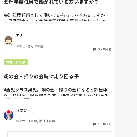
会計年度任用で働かれている方いますか？
会計年度任用として働いていらっしゃる方いますか？

先日保育士として会計年度任用の募集がありました。

パート
正社員
幼稚園教諭
赤ちゃん訪問を主にするようですが、園勤務ではな
く、保育士の資格を使われている方いたら教えて頂き
アナ
たいです。

よろしくお願いします。
保育士, 認可保育園
0
・
8日前
保育・お仕事
朝の会・帰りの会時に走り回る子
4歳児クラス男児。朝の会・帰りの会になると部屋中
を走り回る、服を脱ぎだす、他の子にちょっかいを出
グレー
4歳児
します。

私が主担任、もう一人補助の先生がいますが、補助の
きのぴー
先生は他にもクラス内に要支援児数名おり、そちらの
対応で精一杯です。

保育士, 保育園, 認可保育園
私がその子の対応をしているとクラス全体の流れが止
4
・
8日前
まってしまい、クラス全体が落ち着かなくなってしま
う。別スペースを設けましたが、そこにいることを拒