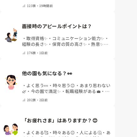
会議や研修場面で話すのが苦
・
話すことは苦
123
票・
19時間前
痛じゃない♡
・
その他(コメントで教えてく
ださい)
面接時のアピールポイントは？
・
取得資格✨
・
コミュニケーション能力✨
・
経験の長さ✨
・
保育の質の高さ✨
・
熱意✨
・
特にないな
・
その他(コメントで教えて下さ
176
票・
1日前
い)
他の園も気になる？👀
・
よく思う👀
・
時々思う😊
・
あまり思わない
🌿
・
今の園で満足✨
・
転職経験がある💼
・
そ
の他(コメントで教えてください)
202
票・
2日前
「お疲れさま」はありますか？😊
・
よくある🥰
・
時々ある😊
・
人による🤔
・
あ