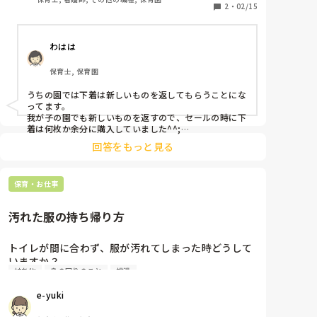
(園から貸し出す時点で負担軽減に一役買っているので
2
・
02/15
それ以上そこに力を入れる必要ないと個人的には思い
ますが)

わはは
大人でも、靴下やズボンは貸し借りはしても、下着の
貸し借りは嫌ですよね、というか不潔ですよね。子ど
保育士, 保育園
もが清潔・不潔を理解してないから拒否しないだけ
で、不潔には変わりないと思うのですが、皆さんの園
うちの園では下着は新しいものを返してもらうことにな
ではどういう貸し出し方をしていますか？また、使い
ってます。

回しのシステムを採用している園さんでは、保護者か
我が子の園でも新しいものを返すので、セールの時に下
らのクレームなどありませんか？

着は何枚か余分に購入していました^^;

(おしぼりや布おむつ等世の中には使い回すシステムの
回答をもっと見る
下着は兄弟姉妹でも同じの履かないので、お古を履かさ
物もあるという考えの方もいると思いますが、そうい
れるのは抵抗ありますねー。
うのは業者が洗濯、殺菌しているので、家庭で洗濯し
てきたものと違って清潔ですよね、、、)
保育・お仕事
汚れた服の持ち帰り方
トイレが間に合わず、服が汚れてしまった時どうして
いますか？

持ち物
身の回りのこと
排泄
勤めている園では、0〜5才全員、そのままビニール袋
に入れて持ち帰ります。最初は戸惑いましたが、今で
e-yuki
はそれが普通の感覚になっています。でも心の底で、
水洗いした方がいいと思っていて、、、みなさんは水