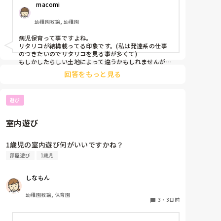
 macomi
ほぼなく、ホームページなどもチェック

していますが見つかりません😭

幼稚園教諭, 幼稚園
もともと、看護師を目指していたのもあって、、

病児保育って事ですよね。

もちろん医療的なことができないのは

リタリコが結構載ってる印象です。(私は発達系の仕事
わかっていますが💦

のつきたいのでリタリコを見る事が多くて)

もしかしたらしい土地によって違うかもしれませんが、
検索してみてください！
何かよい求人サイトなどがあれば

回答をもっと見る
教えてください。
遊び
室内遊び
1歳児の室内遊び何がいいですかね？
部屋遊び
1歳児
しなもん
幼稚園教諭, 保育園
3
・
3日前