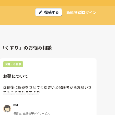
新規登録
ログイン
投稿する
「くすり」のお悩み相談
保育・お仕事
お薬について
昼食後に服薬をさせてくださいと保護者からお願いさ
れることありますよね。

くすり
幼児
保護者
その薬の管理ってどうしてますか？どの職員でも飲ま
せ忘れが無いための

ma
いい工夫はありますか？
保育士, 放課後等デイサービス