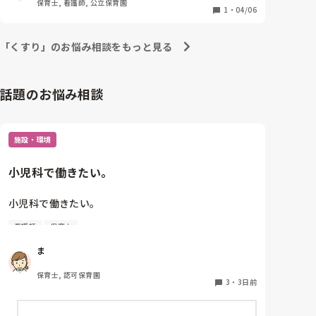
保育士, 看護師, 公立保育園
1
・
04/06
「くすり」のお悩み相談をもっと見る
話題のお悩み相談
施設・環境
小児科で働きたい。
小児科で働きたい。

看護師
保育士
保育士2年目です。

ま
今は保育園勤務ですが、

本当は小児科で保育士として

保育士, 認可保育園
働きたいです。

3
・
3日前
しかし、地方なのかそのような求人が
