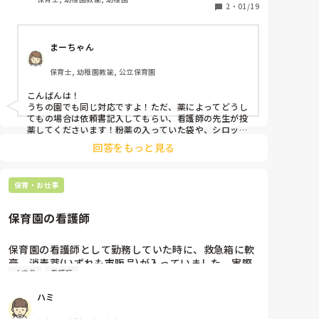
た…
2
・
01/19
まーちゃん
保育士, 幼稚園教諭, 公立保育園
こんばんは！

うちの園でも同じ対応ですよ！ただ、薬によってどうし
てもの場合は依頼書記入してもらい、看護師の先生が投
薬してくださいます！粉薬の入っていた袋や、シロップ
の入っていた容器(1回分)なども、飲ませましたよ〜っ
回答をもっと見る
ていう証として返却しています。

最近は薬を持ってくる方が減り、ありがたいです。
保育・お仕事
保育園の看護師
保育園の看護師として勤務していた時に、救急箱に軟
膏、消毒薬(いずれも市販品)が入っていました。実際
くすり
看護師
に使用しているところを見ましたが、疑問におもいま
した。清潔面、市販品を使い回している点。何か規定
ハミ
があるのでしょうか？