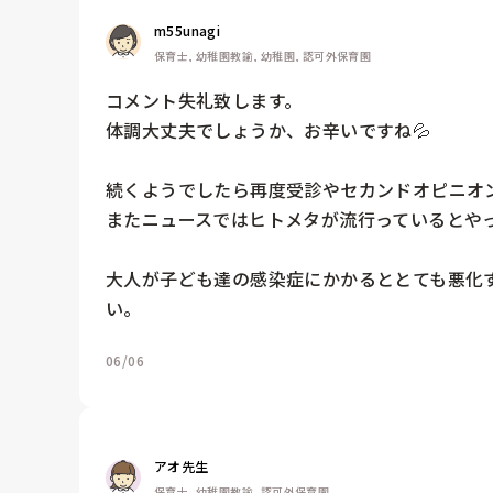
m55unagi
保育士, 幼稚園教諭, 幼稚園, 認可外保育園
コメント失礼致します。

体調大丈夫でしょうか、お辛いですね💦

続くようでしたら再度受診やセカンドオピニオン
またニュースではヒトメタが流行っているとやっ
大人が子ども達の感染症にかかるととても悪化
い。
06/06
アオ先生
保育士, 幼稚園教諭, 認可外保育園