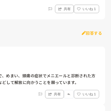
共有
いいね 1
回答する
で、めまい、頭痛の症状でメニエールと診断された方
などして解放に向かうことを願っています。
共有
いいね 1