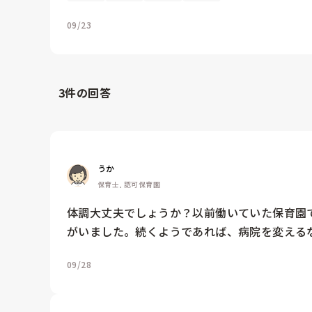
09/23
3
件の回答
うか
保育士, 認可保育園
体調大丈夫でしょうか？以前働いていた保育園
がいました。続くようであれば、病院を変える
09/28