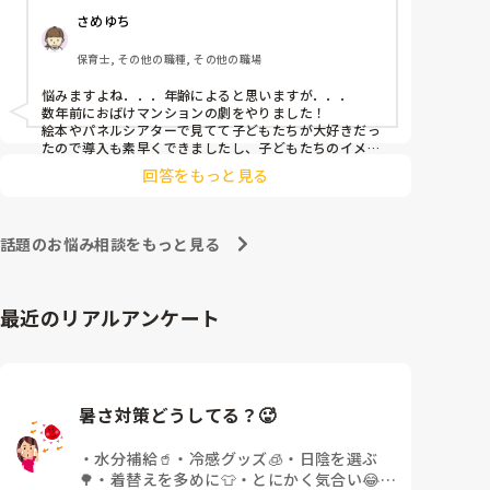
さめゆち
保育士, その他の職種, その他の職場
悩みますよね．．．年齢によると思いますが．．．

数年前におばけマンションの劇をやりました！

絵本やパネルシアターで見てて子どもたちが大好きだっ
たので導入も素早くできましたし、子どもたちのイメー
ジも膨らみやすく自分たちでセリフをどんどん覚えて練
回答をもっと見る
習も本番も楽しんでました！

もし参考になれば．．．
話題のお悩み相談をもっと見る
最近のリアルアンケート
暑さ対策どうしてる？🥵
・
水分補給🥤
・
冷感グッズ🧊
・
日陰を選ぶ
🌳
・
着替えを多めに👕
・
とにかく気合い😂
・