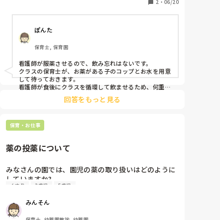
2
・
06/20
ぽんた
保育士, 保育園
看護師が服薬させるので、飲み忘れはないです。

クラスの保育士が、お薬がある子のコップとお水を用意
して待っておきます。

看護師が食後にクラスを循環して飲ませるため、何重の
確認にもなっているので、今のところ飲み忘れると言う
回答をもっと見る
保育・お仕事
薬の投薬について
みなさんの園では、園児の薬の取り扱いはどのように
していますか?

くすり
3歳児
5歳児
基本的には朝晩で済むように処方してもらい園には持
ってこない、どうしてもな場合投薬依頼書時間などを
みんそん
園ではしてます。

以前、それを理解してくれない保護者がいて大変でし
保育士, 幼稚園教諭, 幼稚園