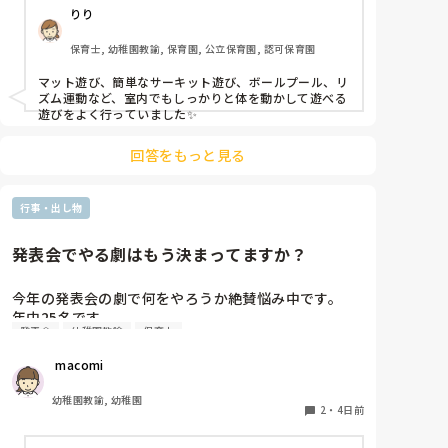
りり
保育士, 幼稚園教諭, 保育園, 公立保育園, 認可保育園
マット遊び、簡単なサーキット遊び、ボールプール、リ
ズム運動など、室内でもしっかりと体を動かして遊べる
遊びをよく行っていました✨
回答をもっと見る
行事・出し物
発表会でやる劇はもう決まってますか？
今年の発表会の劇で何をやろうか絶賛悩み中です。

年中25名です。

発表会
幼稚園教諭
保育士
過去に「これは子どもたちも楽しんで大成功だっ
た！」「観客の保護者にも好評だった！」という劇の
 macomi
演目があれば、ぜひ教えてほしいです！

幼稚園教諭, 幼稚園
2
・
4日前