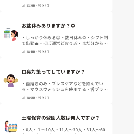
その他(コメントで教えてください)
132
票・
残り4日
お盆休みありますか？🌻
・
しっかり休める😊
・
数日休み🌻
・
シフト制
で出勤💼
・
ほぼ通常どおり👶
・
まだ分からな
い🤔
・
その他(コメントで教えてください)
184
票・
残り3日
口臭対策ってしていますか？
・
歯磨きのみ
・
ブレスケアなどを飲んでい
る
・
マウスウォッシュを使用する
・
舌ブラシ
でケアをしっかりする
・
フリスクをかじる
・
189
票・
残り2日
気にしたことない
・
その他(コメントで教え
て下さい)
土曜保育の登園人数は何人ですか？
・
0人
・
１～10人
・
11人～30人
・
31人～60