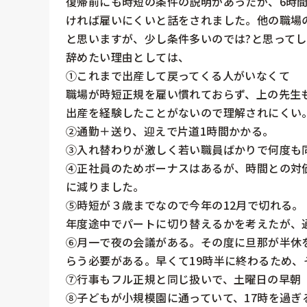
復帰前にも時短の条件の説明があったが、6時
ければ雇いにくいと話をされました。他の職場
と思いますが、少し条件多いのでは?と思ってし
辞めたい理由としては、

①これまで出産して戻ってくる人がいなくて

職場が時短正規を雇い慣れておらず、上の先生も
出産を経験したことがないので理解されにくい。
②通勤＋送り、迎えで片道1時間かかる。

③入れ替わりが激しく若い職員ばかりで何度も同
④正社員のためボーナスはあるが、時間との対
に減りました。

⑤時短が３歳までなので今年の12月で切れる。

年度途中でパートに切り替えるかを考えたが、通
⑥月一で夜の会議がある。その度に旦那が半休
らう必要がある。早くて19時半に終わるため、
⑦行事もフル正規と同じ扱いで、土曜日の早朝（
⑧子どもが小規模園に通っていて、17時を過ぎ