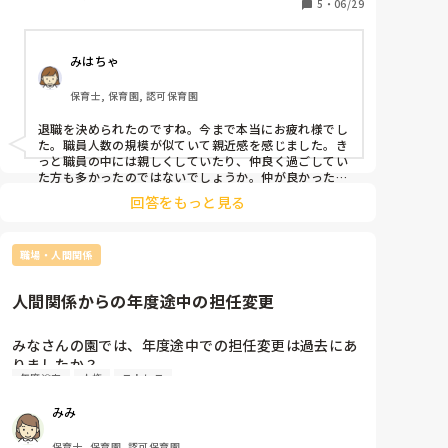
です。
5
・
06/29
みはちゃ
保育士, 保育園, 認可保育園
退職を決められたのですね。今まで本当にお疲れ様でし
た。職員人数の規模が似ていて親近感を感じました。き
っと職員の中には親しくしていたり、仲良く過ごしてい
た方も多かったのではないでしょうか。仲が良かった方
にだけでも退職することを伝えると相手もきちんと送り
回答をもっと見る
出せたり感謝の気持ちを伝え合うことができるのではと
思いました！
職場・人間関係
人間関係からの年度途中の担任変更
みなさんの園では、年度途中での担任変更は過去にあ
りましたか？

年度途中
人権
ストレス
産休に入る先生が居るとか、異動ではなく、人間関係
での担任変更です。

みみ
精神的にダメージの負った先生を他クラスに入れた
り、フリーにしたりなどです。
保育士, 保育園, 認可保育園