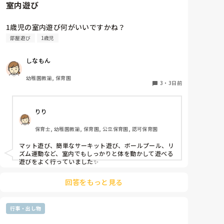
室内遊び
1歳児の室内遊び何がいいですかね？
部屋遊び
1歳児
しなもん
幼稚園教諭, 保育園
3
・
3日前
りり
保育士, 幼稚園教諭, 保育園, 公立保育園, 認可保育園
マット遊び、簡単なサーキット遊び、ボールプール、リ
ズム運動など、室内でもしっかりと体を動かして遊べる
遊びをよく行っていました✨
回答をもっと見る
行事・出し物