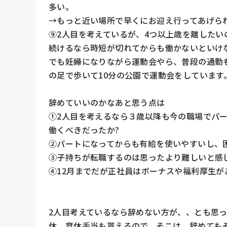
多い。

→もっと近い場所で早くにお迎え行ってあげられ
⑨2人目を考えているが、4つ以上歳を離したいの
続けるなら時短が切れてからも働かないといけな
でも妊婦になりながら運動会やら、普段の通勤
の足で歩いて10分の公園で運動会をしています。
辞めていいのかなあと思う点は

①2人目を考えるなら３歳以降も今の職場でパー
働くべきだったか?

②パートになってからも有給を使いやすいし、困
③子持ちが転職するのは思ったより難しいと感じ
④12月までだが正社員はボーナスや福利厚生が
2人目考えているなら辞めない方が、、とも思
休、育休手当も貰えるので、そこは、辞めてもそ