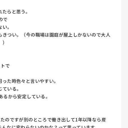
たらと思う。

で

い。

もきつい。（今の職場は園庭が屋上しかないので大人
）

トで

った時色々と言いやすい。

ている。

あるから安定している。

ったのですが別のところで働き出して1年以降なら産
んなに変わらないのかな？って思っています。
