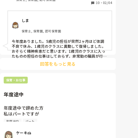
10
・
02/04
しま
保育士, 保育園, 認可保育園
今年度ありました。5歳児の担任が突然2ヶ月ほど体調
不良で休み、1歳児のクラスに異動して復帰しました。
おそらく精神疾患だと思います。1歳児のクラスに入っ
たものの担任の仕事はしておらず、非常勤の職員が行う
保育補助の役回りをしています。新年度からはわかりま
回答をもっと見る
せんが、今は保育を客観的に見るという視点で主任と共
に調整しているようです。
保育・お仕事
年度途中
年度途中で辞めた方

私はパートですが

みなさんの園では

年度途中
パート
年度途中で辞めた方いますか？

大体何月に辞めてますか？

ケーキ🍰
私は今のところで3年目入ります