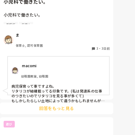
小児科で働きたい。
小児科で働きたい。

看護師
保育士
保育士2年目です。

ま
今は保育園勤務ですが、

本当は小児科で保育士として

保育士, 認可保育園
働きたいです。

3
・
3日前
しかし、地方なのかそのような求人が

 macomi
ほぼなく、ホームページなどもチェック

していますが見つかりません😭

幼稚園教諭, 幼稚園
もともと、看護師を目指していたのもあって、、

病児保育って事ですよね。

もちろん医療的なことができないのは

リタリコが結構載ってる印象です。(私は発達系の仕事
わかっていますが💦

のつきたいのでリタリコを見る事が多くて)

もしかしたらしい土地によって違うかもしれませんが、
検索してみてください！
何かよい求人サイトなどがあれば

回答をもっと見る
教えてください。
遊び