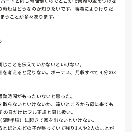
間パートと同じ時間働くのでどこかで業務の差をつけな
の時短はどうなのか知りたいです。職場によりけりだ
まうことが多々あります。





じことを伝えていかないといけない。

価を考えると足りない。ボーナス、月収すべて４分の3
勤時間がもったいないと思った。

を取らないといけないか、遠いところから母に来ても
その日だけはフル正規と同じ扱い。

5時半頃）に起きて家を出ないといけない。

るとほとんどの子が帰っていて残り1人や2人のことが