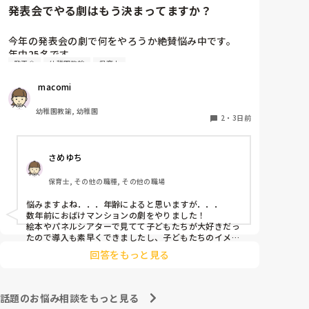
発表会でやる劇はもう決まってますか？
今年の発表会の劇で何をやろうか絶賛悩み中です。

年中25名です。

発表会
幼稚園教諭
保育士
過去に「これは子どもたちも楽しんで大成功だっ
た！」「観客の保護者にも好評だった！」という劇の
 macomi
演目があれば、ぜひ教えてほしいです！

幼稚園教諭, 幼稚園
2
・
3日前
さめゆち
保育士, その他の職種, その他の職場
悩みますよね．．．年齢によると思いますが．．．

数年前におばけマンションの劇をやりました！

絵本やパネルシアターで見てて子どもたちが大好きだっ
たので導入も素早くできましたし、子どもたちのイメー
ジも膨らみやすく自分たちでセリフをどんどん覚えて練
回答をもっと見る
習も本番も楽しんでました！

もし参考になれば．．．
話題のお悩み相談をもっと見る