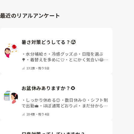
最近のリアルアンケート
暑さ対策どうしてる？🥵
・
水分補給🥤
・
冷感グッズ🧊
・
日陰を選ぶ
🌳
・
着替えを多めに👕
・
とにかく気合い😂
・
その他(コメントで教えてください)
132
票・
残り5日
お盆休みありますか？🌻
・
しっかり休める😊
・
数日休み🌻
・
シフト制
で出勤💼
・
ほぼ通常どおり👶
・
まだ分からな
い🤔
・
その他(コメントで教えてください)
184
票・
残り4日
口臭対策ってしていますか？