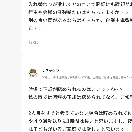
入れ替わりが激しくとのことで職場にも課題があ
行事や会議の日残業だいはもらってますか？すご
別の良い園があるならばそちらか、企業主導型
た…！
02/25
リラックマ
保育士, 幼稚園教諭, 調理師, 保育園, 幼稚園, 認可保育園, 認可
時短で正規が認められるのはいいですね^ ^

私の園では時短の正規は認められてなく、非常勤
2人目をすぐと考えていない場合は辞められても
やはり通勤送りに1時間は長いと思いますし、
は子どもがいるご家庭では厳しいと思います。
