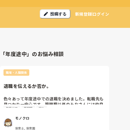
新規登録
ログイン
投稿する
「年度途中」のお悩み相談
職場・人間関係
退職を伝えるか否か。
色々あって年度途中での退職を決めました。転職先も
見つかり一安心です。管理職以外のみなさんには仲良
年度途中
管理職
安全
くしていただき、とても寂しいのですが…心も身体も
限界を感じています。周りに退職を伝えた方がいいの
モノクロ
か、すっと消えた方がいいのか、迷ってます。皆さん
ならどうされますか？？職員30人未満の小規模保育園
保育士, 保育園