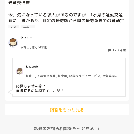
通勤交通費
す！いつもと違うおもちゃ、室内に興味津々です！
今、気になっている求人があるのですが、1ヶ月の通勤交通
費に上限があり、自宅の最寄駅から園の最寄駅までの通勤定
期代が5,000円ほどオーバーします

転職
保育士
たかが5,000円と考えるか…

私としてはなかなか大きい金額なので、この時点で応募を迷
クッキー
っているのですが、皆さんならどうしますか？
保育士, 認可保育園
1
・
3日前
わたあめ
保育士, その他の職種, 保育園, 放課後等デイサービス, 児童発達支援
施設
応募しません😭！！

自腹切るのは嫌です、。🥺！

回答をもっと見る
話題のお悩み相談をもっと見る