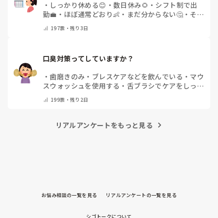
・
しっかり休める😊
・
数日休み🌻
・
シフト制で出
勤💼
・
ほぼ通常どおり👶
・
まだ分からない🤔
・
その
他(コメントで教えてください)
197
票・
残り3日
口臭対策ってしていますか？
・
歯磨きのみ
・
ブレスケアなどを飲んでいる
・
マウ
スウォッシュを使用する
・
舌ブラシでケアをしっか
りする
・
フリスクをかじる
・
気にしたことない
・
そ
199
票・
残り2日
の他(コメントで教えて下さい)
リアルアンケートをもっと見る
お悩み相談の一覧を見る
リアルアンケートの一覧を見る
シゴトークについて