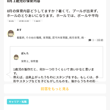
8月.1歳児の保育内容
8月の保育内容どうしてますか？暑くて、プ一ルが出来ず、
ホ一ルのとりあいになります。ホ一ルでは、ボ一ルや平均
台、風船で遊んでいます。製作で、うちわや望遠鏡や風鈴🎐
制作
保育内容
1歳児
製作をしたりしますが、なかなか、集中できません。1歳児
クラスです、玩具で遊ばせながら、何人かずつよんで、やっ
あす
ています。何か、いいアイデアや、工夫など、何でもいいの
看護師, その他の職種, 保育園, 認可外保育園, 病児保育, 病院
で、教えて下さい。
1
・
2日前
内保育, その他の職場
ぽんた
保育士, 保育園
1歳児の製作だと、何か一つ行うくらいで良いかなと思いま
す。

例えば、出来上がったうちわにスタンプをする。もしくは、手
形やスタンプなどを子どもがしたものを、後からうちわの形に
切る。1歳児なんて集中できないです。興味を持って来てくれ
回答をもっと見る
ただけで十分です。

お部屋では、ビニールシートを敷いて、片栗粉粘土、寒天や春
雨遊び、氷遊び、など間食遊びをたくさん行っています。

キャリア・転職
ホールに行っているクラスにお邪魔するのも良いかなと思いま