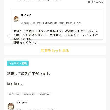
3
・
01/29
ゆいゆい
看護師, 学童保育, 事業所内保育, 病院内保育, 託児所
面接という面接ではないと思います。説明がメインでした。あ
とはこちらの話を聞いて、色々考えてくれたりアドバイスくれ
る感じですね。

頑張ってください！
回答をもっと見る
キャリア・転職
転職して収入が下がります。
悩む悩む。

転職をして収入が下がるのが悩む。

ダウン症
園庭開放
地域活動
前職

すいか🍉
残業未払、持ち帰りあり、人間関係微妙、5年目は年収370