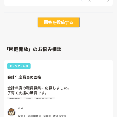
回答を投稿する
「園庭開放」のお悩み相談
キャリア・転職
会計年度職員の面接
会計年度の職員募集に応募しました。

子育て支援の職員です。

今度面接があるのですが、面接はどのようなことを聞かれる
園庭開放
面接
認定こども園
可能性がありますか？ご経験ある方、教えて下さい。
みぃ
保育士, 幼稚園教諭, 保育園, 認可保育園