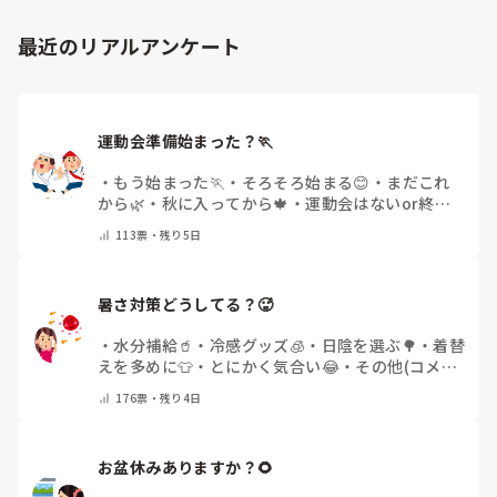
最近のリアルアンケート
運動会準備始まった？🏃
・
もう始まった🏃
・
そろそろ始まる😊
・
まだこれ
から🌿
・
秋に入ってから🍁
・
運動会はないor終わ
った✨
・
その他(コメントで教えてください)
113
票・
残り5日
暑さ対策どうしてる？🥵
・
水分補給🥤
・
冷感グッズ🧊
・
日陰を選ぶ🌳
・
着替
えを多めに👕
・
とにかく気合い😂
・
その他(コメン
トで教えてください)
176
票・
残り4日
お盆休みありますか？🌻