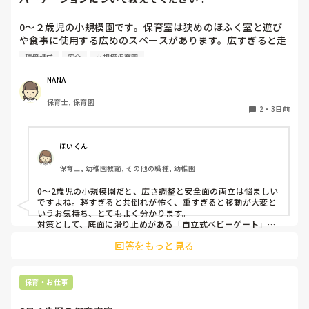
0〜２歳児の小規模園です。保育室は狭めのほふく室と遊び
や食事に使用する広めのスペースがあります。広すぎると走
り回ったりして落ち着かないので、活動によってパーテーシ
環境構成
安全
小規模保育園
ョンで仕切っています。このパーテーションがウレタンのよ
うな素材で軽いので、ちょっと体が当たると倒れたり、つか
NANA
まり立ちが不安定な子にとっては共倒れになったりで危険で
保育士, 保育園
す。かと言って固定してしまうと活動によって柔軟に移動す
2
・
3日前
ることができなくなってしまうし…以前勤務していた園では
しっかりした重いものを置いていましたが、移動が大変で使
い勝手が悪く、子どもがぶつかって倒れた時に怖い思いをし
ほいくん
ました。

保育士, 幼稚園教諭, その他の職種, 幼稚園
皆さんの園ではどんなもので工夫されていますか？
0〜2歳児の小規模園だと、広さ調整と安全面の両立は悩ましい
ですよね。軽すぎると共倒れが怖く、重すぎると移動が大変と
いうお気持ち、とてもよく分かります。

対策として、底面に滑り止めがある「自立式ベビーゲート」な
ら、つかまり立ちでも倒れにくく移動も楽でおすすめです。ま
回答をもっと見る
た、ストッパー付きキャスターをつけたロー棚を仕切りにすれ
ば、倒れず収納にもなって一石二鳥です。

今のウレタン製を活かすなら、壁や固定家具で挟む配置にした
り、脚元に水入りペットボトルなどの重りを付けて補強してみ
保育・お仕事
てくださいね。安全で使いやすい方法が見つかるよう応援して