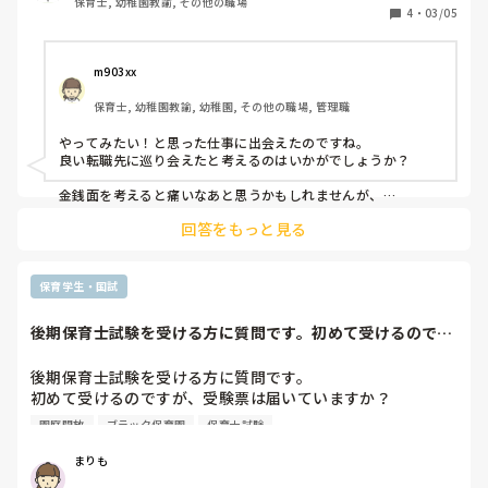
保育士, 幼稚園教諭, その他の職場
万

4
・
03/05
転職先

子育て支援センターなのでほぼ残業なし、持ち帰りもおそら
m903xx
くなし、担任業務なし、人間関係は入らないとわからない、
保育士, 幼稚園教諭, 幼稚園, その他の職場, 管理職
転職直後は年収306万

やってみたい！と思った仕事に出会えたのですね。

どちらも基本給とボーナスの額は変わりません。

良い転職先に巡り会えたと考えるのはいかがでしょうか？

ただ、ついてくる手当が子育て支援センターのが少なく前職
よりも月給が3.9万ダウン。一人暮らしも必須の地域なの
金銭面を考えると痛いなあと思うかもしれませんが、

下がるのは収入のみで、

で、家賃光熱費もかかってきます。

回答をもっと見る
心の余裕と時間は、今以上に増えるのではないでしょうか？🩷

仕事量的には恐らく減ると思いますが悩みますね。

ただ、やってみたいと思っていたお仕事で、実家からは離れ
今まで見えてこなかった世界（仕事以外にも）に出会えると思
ますが県内でのお仕事ですし、事業所内異動で手当がついて
保育学生・国試
くる保育園に移ることも将来的に可能です。なので、挑戦し
てみて給与や仕事内容が合わないってなってから考えるのも
後期保育士試験を受ける方に質問です。初めて受けるのです
ありなのかなとも思います。難しい。
が、受験票は届い...
後期保育士試験を受ける方に質問です。

初めて受けるのですが、受験票は届いていますか？

園庭開放
ブラック保育園
保育士試験
そして、どのように勉強していますか。

過去問4年分と予想模試2年分やっています。

まりも
苦手項目をテキストや保育指針で復習しますが、
