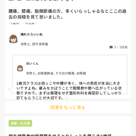
腰痛、膝痛、股関節痛の方、多くいらっしゃるなとここの過
去の投稿を見て思いました。

1歳児
正社員
私は50代正社員1歳児担任です。

晴れたらいいね
という私も、２週間前、初めて腰痛になりました。

保育士, 認可保育園
右腰が痛くて、起き上がれない。

3
・
1日前
ようやく起き上がっても、立てない。

ようやく立てたら、しゃがめない。

ほいくん
驚きました。

保育士, 幼稚園教諭, その他の職種, 幼稚園
通院して、コルセット、湿布、痛み止め、電気などで１週間
1歳児クラスは抱っこや中腰が多く、体への負担が本当に大き
乗り切ったら

いですよね。痛みをかばうことで股関節や膝へ広がっている状
週末には、左が痛みだし、これも痛み止めや湿布で抑えて仕
態ですので、まずは無理をせず整形外科を再受診してしっかり
事をしていたら、

診てもらうことが大切です。

現場復帰の際は、床での立ち座りを避けるために低い椅子を活
股関節、お尻、太もも、膝まで来はじめてしまいました。

回答をもっと見る
用したり、抱っこや重い作業は周囲の先生に相談して頼むよう
床から支えなしに立ち上がりにくくなり、痛みが走ります。

にしてください。今はご自身の体を最優先に、しっかり休んで
立ち続けると、腰や股関節にきます。

くださいね。
自転車通勤ですが、それも、膝や太ももに痛みが来始めまし
保育・お仕事
た。
