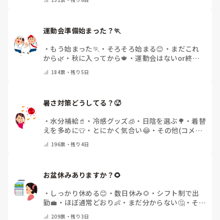
運動会準備始まった？🏃
・
もう始まった🏃
・
そろそろ始まる😊
・
まだこれ
から🌿
・
秋に入ってから🍁
・
運動会はないor終わ
った✨
・
その他(コメントで教えてください)
184
票・
残り5日
暑さ対策どうしてる？🥵
・
水分補給🥤
・
冷感グッズ🧊
・
日陰を選ぶ🌳
・
着替
えを多めに👕
・
とにかく気合い😂
・
その他(コメン
トで教えてください)
196
票・
残り4日
お盆休みありますか？🌻
・
しっかり休める😊
・
数日休み🌻
・
シフト制で出
勤💼
・
ほぼ通常どおり👶
・
まだ分からない🤔
・
その
他(コメントで教えてください)
209
票・
残り3日