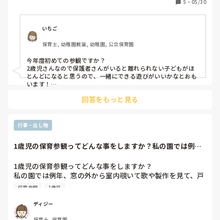
5
・
05/30
た。今の現状このような感じで保育を進めています。
いちご
保育士, 幼稚園教諭, 幼稚園, 公立保育園
今年度初めての参観ですか？

2歳児さんなので保護者さんがいると離れられない子どもがほ
とんどになると思うので、一緒にできる遊びがいいかなとおも
います！

もし初めての参観なら、保護者さんと子どもたちの自己紹介(子
回答をもっと見る
どもの好きなところを言ってもらう)などしたことがあります！

その後に製作をするのか、ふれあいあそびなどをするのか、ど
ちらかを決めるのがいいかなとおもいます！

普段しているおはようの挨拶(私の園はグループごとにおはよう
行事・出し物
会というのをしていました)を見てもらうなどもしました！

普段遊んでいるあそびの流れから制作あそびも楽しいとおもい
1歳児の保育参観ってどんな事をしますか？私の園では例
ます♩
年、窓の外から室内...
1歳児の保育参観ってどんな事をしますか？

私の園では例年、窓の外から室内覗いて歌や製作を見て、戸
外あそび見てからの、親子で運動会の練習ちょっとして、懇
保育参観
1歳児
談して給食です！

他の園がどんな事をしているのか気になります‼︎
ディジー
保育士, 保育園