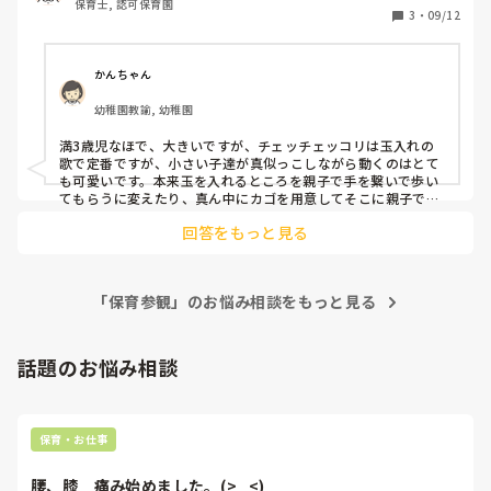
保育士, 認可保育園
せるような活動もいいかな？と思うのですが、あまり案が浮
3
・
09/12
かばなく…
かんちゃん
幼稚園教諭, 幼稚園
満3歳児なほで、大きいですが、チェッチェッコリは玉入れの
歌で定番ですが、小さい子達が真似っこしながら動くのはとて
も可愛いです。本来玉を入れるところを親子で手を繋いで歩い
てもらうに変えたり、真ん中にカゴを用意してそこに親子で物
を入れに行くとかも楽しそう。音楽が好きなら色々とやれそう
回答をもっと見る
ですね！ダンボールの車や、船などを作って親子で音に合わせ
て引っ張ってもらうとかもできますよね。

小さいとできることが限られているので考えるのも大変かと思
いますが、素敵な時間になるといいですね。
「保育参観」のお悩み相談をもっと見る
話題のお悩み相談
保育・お仕事
腰、膝　痛み始めました。(>_<)