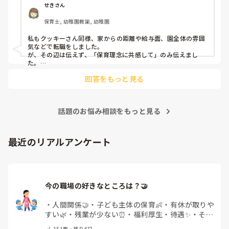
音はどうですか？
せきさん
出産等で、幾度か開腹手術をしましたが、翌日には歩けまし
たし…

保育士, 幼稚園教諭, 幼稚園
今回は、今少し治まっている痛みがぶり返したどうしようと
私もクッキーさん同様、家からの距離や給与面、園全体の雰囲
いう思いもあり、ちょっと無理かも…と思い始めています。

気などで転職をしました。

が、その辺は伝えず、「保育理念に共感して」のみ伝えまし
た。

まだ急性期ということと、昔、夫が腰を痛めてすぐに整骨院
あとは、自分の長所や得意なことが活かせそうだと感じたと伝
に行ってより酷くなって帰ってきたことがあり、怖くて行け
回答をもっと見る
ていません。

話題のお悩み相談をもっと見る
最近のリアルアンケート
今の職場の好きなところは？🤝 
・
人間関係🤝
・
子ども主体の保育👶
・
有休が取りや
すい🌿
・
残業が少ない⏰
・
福利厚生・待遇✨
・
その
他(コメントで教えてください)
151
票・
残り6日