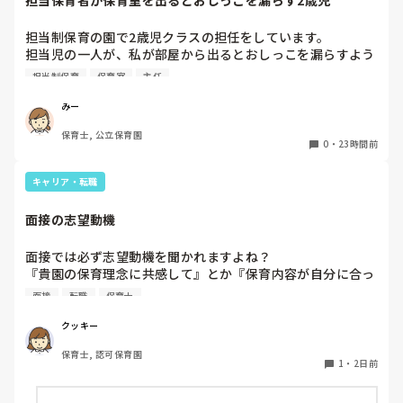
担当保育者が保育室を出るとおしっこを漏らす2歳児
今は８月。

１週間休んでいます。

担当制保育の園で2歳児クラスの担任をしています。

担当児の一人が、私が部屋から出るとおしっこを漏らすよう
家でもやることはあります。

になりました。

日常生活すら支障をきたすほどになりました。

担当制保育
保育室
主任
その子はパンツで過ごしていて、排尿間隔も空いています。
4月から私への執着が強かったのですが、特に寝かしつけの
椅子に座って作業をすれば？

みー
時に私がそばに行かないと繰り返し大きい声で呼んだり私が
と、園で言われました。

保育士, 公立保育園
寝かしつけしている子にちょっかいを出したり、何回もトイ
なので、子ども椅子程度の高さの踏み台に座って、試してみ
0
・
23時間前
レに行きたいと言っていました。行ったところで出ないこと
ました。

もしばしば… 

キャリア・転職
パンツで寝れる子が増えてきて、寝かしつけの時にトイレに
ただじっと座っていても、5分も座ればお尻に痛みがきま
行きたい子が時差でいるのですが、私がその対応で外に出よ
す。

面接の志望動機
うとするとその子も行きたがります。

この高さの作業だと意外に、

しかし寝かしつけに入る前にトイレでしっかり排尿している
体をひねる、少し立ち上がる、体を折りたたむような姿勢に
面接では必ず志望動機を聞かれますよね？

ので、その子には待っててねといい外に出ていました。今日
なること多いことに気づきました。

『貴園の保育理念に共感して』とか『保育内容が自分に合っ
はそれで2回漏らしています。

その度にあちらこちらに痛みが来て

てると思いました』等々が多いかと思いますが、実際はどう
2回目は私は見ていないのですが、かなり微量だったそう
立ち上がる時には、膝や太ももが固まり痛みが……

面接
転職
保育士
なのでしょうか？

で、クラスのリーダーの先生から絞り出して注意を引こうと
私自身、園の雰囲気とか園の規模、保育内容は勘案しますが
しているように見えると言われました。

クッキー
正直なところ、家から通いやすいか、給与はどうか…という
日頃からそのことの関わりはしっかり持てるように意識はし
腰痛、膝痛お持ちの方は、どの程度の痛みで働かれているの
保育士, 認可保育園
ところに重きを置いています

ていますが…

でしょうか。

1
・
2日前
もちろんそんなことは話せませんが

今後どのように関わっていけばいいのか悩んでいます。

皆さんは、志望動機をどのように答えていますか？また、本
痛みには強い方と思っていました。
