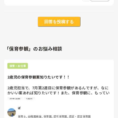
回答を投稿する
「保育参観」のお悩み相談
保育・お仕事
2歳児の保育参観案知りたいです！！
2歳児担当で、7月第2週目に保育参観があるんですが、なに
かいい案あれば知りたいです！また、保育参観に、もってい
く日常の流れ？も知りたいです！

保育参観
2歳児
ちなみに、5月は主に虫探しをして、ダンゴムシを飼育して
観察したのを粘土やクレヨンで自由に表現してもらいまし
ぽ
た。先週金曜に花に興味もち、花びらを潰して指に色がつい
保育士, 幼稚園教諭, 保育園, 認可保育園, 認証・認定保育園
たことに気づいたことから、花で色水作りを少ししてみまし