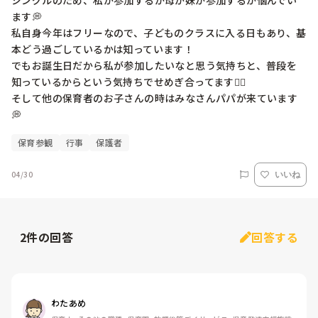
シングルのため、私が参加するか母が妹が参加するか悩んでい
ます💭

私自身今年はフリーなので、子どものクラスに入る日もあり、基
本どう過ごしているかは知っています！

でもお誕生日だから私が参加したいなと思う気持ちと、普段を
知っているからという気持ちでせめぎ合ってます😵‍💫

そして他の保育者のお子さんの時はみなさんパパが来ています
💭
保育参観
行事
保護者
04/30
いいね
2
件の回答
回答する
わたあめ