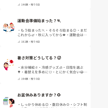
待遇✨
・
その他(コメントで教えてください)
146
票・
残り5日
運動会準備始まった？🏃
・
もう始まった🏃
・
そろそろ始まる😊
・
まだ
これから🌿
・
秋に入ってから🍁
・
運動会はな
いor終わった✨
・
その他(コメントで教えて
182
票・
残り4日
ください)
暑さ対策どうしてる？🥵
・
水分補給🥤
・
冷感グッズ🧊
・
日陰を選ぶ
🌳
・
着替えを多めに👕
・
とにかく気合い😂
・
その他(コメントで教えてください)
194
票・
残り3日
お盆休みありますか？🌻
・
しっかり休める😊
・
数日休み🌻
・
シフト制