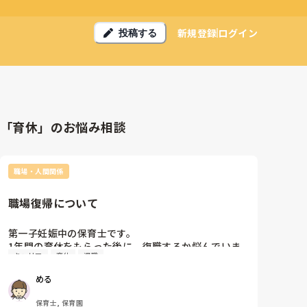
新規登録
ログイン
投稿する
「育休」のお悩み相談
職場・人間関係
職場復帰について
第一子妊娠中の保育士です。

1年間の育休をもらった後に、復職するか悩んでいま
キャリア
育休
退職
す。(もちろん、復職前提の育休であることは知ってい
ます)

める
保育士でありながら、小さいうちは子どもを自分の近
くで育てたいという思いが昔からありました。

保育士, 保育園