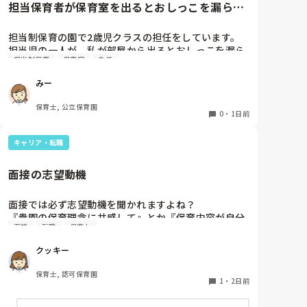
担当保育者が保育室を出るとおしっこを漏らす
めました。

2歳児
担当制保育の園で2歳児クラスの担任をしています。

今は８月。

担当児の一人が、私が部屋から出るとおしっこを漏ら
１週間休んでいます。

担当制保育
保育室
主任
すようになりました。

その子はパンツで過ごしていて、排尿間隔も空いてい
家でもやることはあります。

みー
ます。4月から私への執着が強かったのですが、特に
日常生活すら支障をきたすほどになりました。

寝かしつけの時に私がそばに行かないと繰り返し大き
保育士, 公立保育園
い声で呼んだり私が寝かしつけしている子にちょっか
0
・
1日前
椅子に座って作業をすれば？

いを出したり、何回もトイレに行きたいと言っていま
と、園で言われました。

した。行ったところで出ないこともしばしば… 

なので、子ども椅子程度の高さの踏み台に座って、試
キャリア・転職
パンツで寝れる子が増えてきて、寝かしつけの時にト
してみました。

イレに行きたい子が時差でいるのですが、私がその対
面接の志望動機
応で外に出ようとするとその子も行きたがります。

ただじっと座っていても、5分も座ればお尻に痛みが
しかし寝かしつけに入る前にトイレでしっかり排尿し
きます。

面接では必ず志望動機を聞かれますよね？

ているので、その子には待っててねといい外に出てい
この高さの作業だと意外に、

『貴園の保育理念に共感して』とか『保育内容が自分
ました。今日はそれで2回漏らしています。

体をひねる、少し立ち上がる、体を折りたたむような
面接
転職
保育士
に合ってると思いました』等々が多いかと思います
2回目は私は見ていないのですが、かなり微量だった
姿勢になること多いことに気づきました。

が、実際はどうなのでしょうか？

そうで、クラスのリーダーの先生から絞り出して注意
その度にあちらこちらに痛みが来て

クッキー
私自身、園の雰囲気とか園の規模、保育内容は勘案し
を引こうとしているように見えると言われました。

立ち上がる時には、膝や太ももが固まり痛みが……

ますが正直なところ、家から通いやすいか、給与はど
日頃からそのことの関わりはしっかり持てるように意
保育士, 認可保育園
うか…というところに重きを置いています

1
・
2日前
識はしていますが…

もちろんそんなことは話せませんが

今後どのように関わっていけばいいのか悩んでいま
腰痛、膝痛お持ちの方は、どの程度の痛みで働かれて