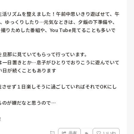
生活リズムを整えました！午前中思いきり遊ばせて、午
に、ゆっくりしたり…元気なときは、夕飯の下準備や、
りためした番組や、You Tube見てることも多いで
旦那に見ていてもらって行っています。

は一日置きとか…息子がひとりでおりこうに遊んでいて
日が続くこともあります

我させず１日楽しそうに過ごしていればそれでOKにし
のが嫌だなと思うので…

！
共有
いいね