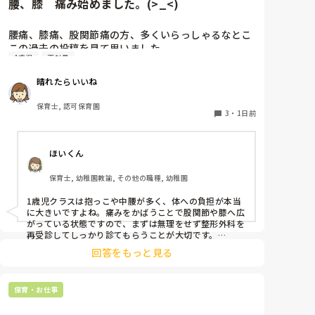
腰、膝　痛み始めました。(>_<)
腰痛、膝痛、股関節痛の方、多くいらっしゃるなとこ
この過去の投稿を見て思いました。

1歳児
正社員
私は50代正社員1歳児担任です。

晴れたらいいね
という私も、２週間前、初めて腰痛になりました。

保育士, 認可保育園
右腰が痛くて、起き上がれない。

3
・
1日前
ようやく起き上がっても、立てない。

ようやく立てたら、しゃがめない。

ほいくん
驚きました。

保育士, 幼稚園教諭, その他の職種, 幼稚園
通院して、コルセット、湿布、痛み止め、電気などで
1歳児クラスは抱っこや中腰が多く、体への負担が本当
１週間乗り切ったら

に大きいですよね。痛みをかばうことで股関節や膝へ広
週末には、左が痛みだし、これも痛み止めや湿布で抑
がっている状態ですので、まずは無理をせず整形外科を
えて仕事をしていたら、

再受診してしっかり診てもらうことが大切です。

現場復帰の際は、床での立ち座りを避けるために低い椅
股関節、お尻、太もも、膝まで来はじめてしまいまし
回答をもっと見る
子を活用したり、抱っこや重い作業は周囲の先生に相談
た。

して頼むようにしてください。今はご自身の体を最優先
床から支えなしに立ち上がりにくくなり、痛みが走り
に、しっかり休んでくださいね。
ます。

保育・お仕事
立ち続けると、腰や股関節にきます。

自転車通勤ですが、それも、膝や太ももに痛みが来始