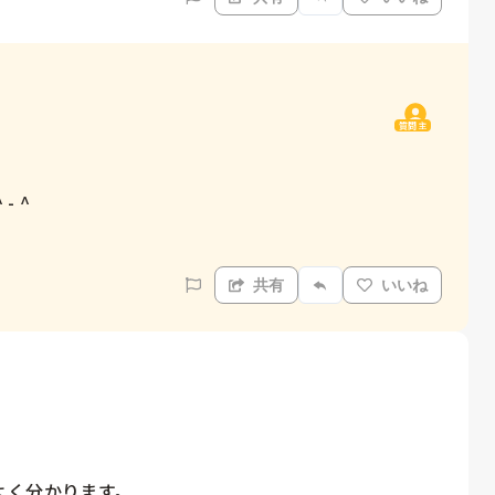
質問主
 ^

共有
いいね


く分かります。
