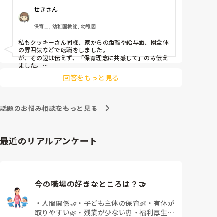
皆さんは、志望動機をどのように答えていますか？ま
す。

いるのでしょうか。

せきさん
た、本音はどうですか？
痛みには強い方と思っていました。

保育士, 幼稚園教諭, 幼稚園
出産等で、幾度か開腹手術をしましたが、翌日には歩
けましたし…

私もクッキーさん同様、家からの距離や給与面、園全体
の雰囲気などで転職をしました。

が、その辺は伝えず、「保育理念に共感して」のみ伝え
今回は、今少し治まっている痛みがぶり返したどうし
ました。

ようという思いもあり、ちょっと無理かも…と思い始
あとは、自分の長所や得意なことが活かせそうだと感じ
めています。

回答をもっと見る
まだ急性期ということと、昔、夫が腰を痛めてすぐに
整骨院に行ってより酷くなって帰ってきたことがあ
話題のお悩み相談をもっと見る
り、怖くて行けていません。

最近のリアルアンケート
今の職場の好きなところは？🤝 
・
人間関係🤝
・
子ども主体の保育👶
・
有休が
取りやすい🌿
・
残業が少ない⏰
・
福利厚生・