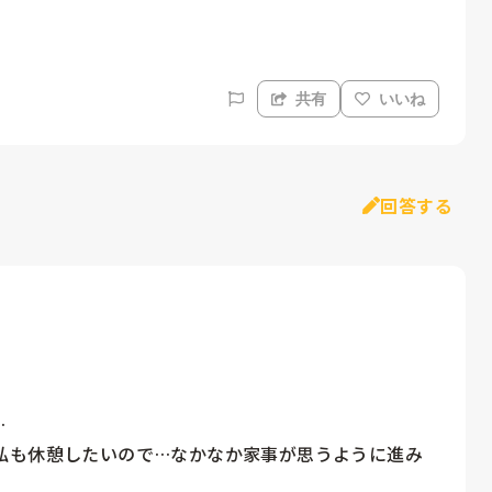
共有
いいね
回答する


私も休憩したいので…なかなか家事が思うように進み