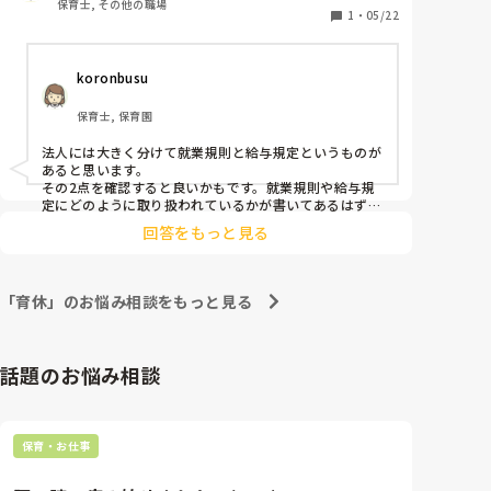
保育士, その他の職場
1
・
05/22
koronbusu 
保育士, 保育園
法人には大きく分けて就業規則と給与規定というものが
あると思います。

その2点を確認すると良いかもです。就業規則や給与規
定にどのように取り扱われているかが書いてあるはずで
す。

回答をもっと見る
その法人の決算時期にもよりますが例として、

6月賞与であれば10月〜3月の期間が6月の賞与に影響し
ます。その6ヶ月間の勤務状況がどうなのかで算出され
ると思います。遅刻や早退、欠勤があれば減額される場
「育休」のお悩み相談をもっと見る
合もあります。また育児休業規定というものあるはずで
すので、そちらの内容がどのようになっているかを確認
してみては如何でしょう。
話題のお悩み相談
保育・お仕事