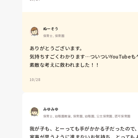
ぬーそう
保育士, 保育園
ありがとうございます。

気持ちすごくわかります…ついついYouTubeも^ -
素敵な考えに救われました！！
10/28
みゆみゆ
保育士, 幼稚園教諭, 保育園, 幼稚園, 公立保育園, 認可保育園
我が子も、とーっても手がかかる子だったので、
家事が思うように進まないお気持ち、とってもよ