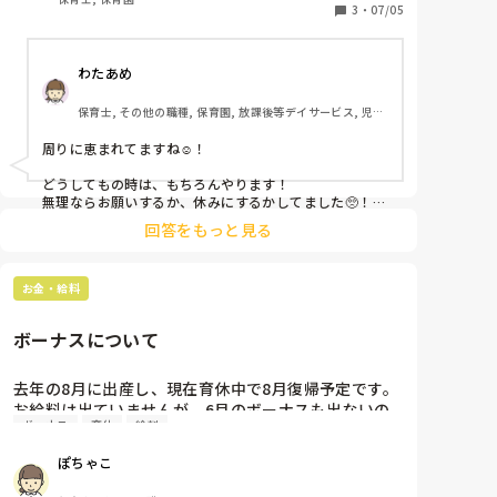
それでもお金をもらって働いている以上、出来る限り
3
・
07/05
はやりたいと思っています。

周りの皆さんも気を遣ってくださって、私がしんどく
わたあめ
ないようなポジションを回してくれますが、どうして
も椅子を運ばなければいけない時や子どもを抱っこし
保育士, その他の職種, 保育園, 放課後等デイサービス, 児童
なければいけない時もあります。

発達支援施設
同じように妊娠されて現場で働いている保育士さん
周りに恵まれてますね☺️！

は、どんな働き方をされていますか？
どうしてもの時は、もちろんやります！

無理ならお願いするか、休みにするかしてました🥺！

回答をもっと見る
無理はしない範囲で頑張ってください☺️！

お金・給料
ボーナスについて
去年の8月に出産し、現在育休中で8月復帰予定です。

お給料は出ていませんが、6月のボーナスも出ないの
ボーナス
育休
給料
でしょうか？

仕組みをちゃんと理解していなくて💦
ぽちゃこ