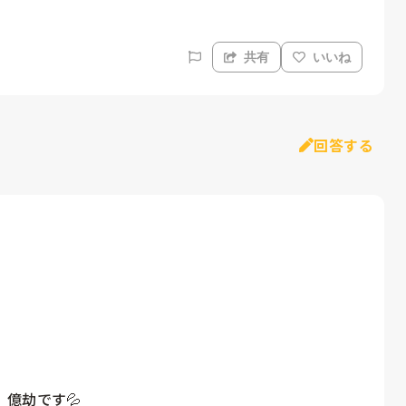
共有
いいね
回答する
億劫です💦