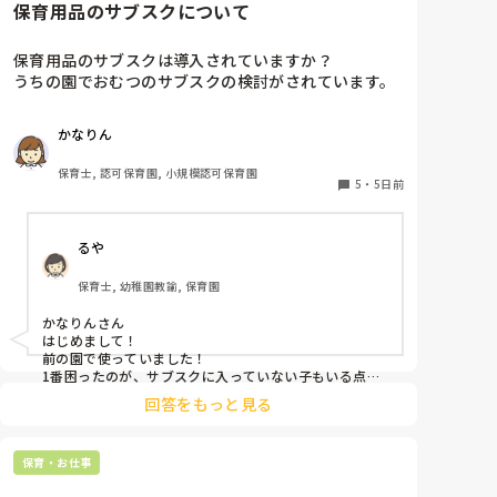
保育用品のサブスクについて
保育用品のサブスクは導入されていますか？

うちの園でおむつのサブスクの検討がされています。

実際やってる園のメリットデメリットを教えてくださ
い！

かなりん
またおむつ以外のサブスク何かされてるところがあれ
保育士, 認可保育園, 小規模認可保育園
5
・
5日前
るや
保育士, 幼稚園教諭, 保育園
かなりんさん

はじめまして！

前の園で使っていました！

1番困ったのが、サブスクに入っていない子もいる点で
した。強制は出来ないため(収入の問題やオムツ外れそ
回答をもっと見る
うな子とかもいるので)この子はサブスク、この子はロ
ッカーから持ってくる、、、など入り乱れる点でした。

メリットはオムツ忘れがないことと、名前の記載漏れで
保育・お仕事