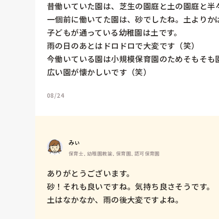
昔働いていた園は、芝生の園庭と土の園庭と半々
一個前に働いてた園は、砂でしたね。土よりかは
子どもが通っている幼稚園は土です。

雨の日のあとはドロドロで大変です（笑）

今働いている園は小規模保育園のためそもそも園
広い園が懐かしいです（笑）
08/24
みぃ
保育士, 幼稚園教諭, 保育園, 認可保育園
ありがとうございます。

砂！それも良いですね。気持ち良さそうです。

土はなかなか、雨の後大変ですよね。