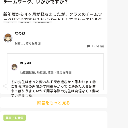
チームワーク、いかがですか？
新年度から４ヶ月が経ちましたが、クラスのチームワ
ークはどうですか？私がパートとして関わっているク
パート
正社員
幼稚園教諭
ラスでは、正社員の連携が取れておらずギクシャクし
ています。ボス的な保育士が仕切っていて、他に組ん
なのは
でいる職員の出る幕がないという形です。もう少しチ
ーム保育が出来たら肩の力が抜けて楽なんじゃないか
保育士, 認可保育園
なぁと思います。

2
・
5日前
皆さんのクラスはいかがですか？
eriyan
幼稚園教諭, 幼稚園, 認証・認定保育園
その先生はきっと変われず突き進むかと思われます😩

こちら現場の声聞かず園長がかってに決めた人員配置

やっぱりうまくいかず同学年隣の先生は自信なくて辞め
ていきました。
回答をもっと見る
保育・お仕事