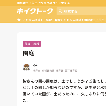
園庭は土？芝生？水捌けの良さを考える
お悩み相談
「施設・環境」のお悩み相談
園庭は土？芝生
施設・環境
園庭
みぃ
保育士, 幼稚園教諭, 保育園, 認可保育園
皆さんの園の園庭は、土でしょうか？芝生でしょ
私は土の園しか知らないのですが、芝生だと水捌
働いていた園が、土だったのに、久しぶりに伺
た。