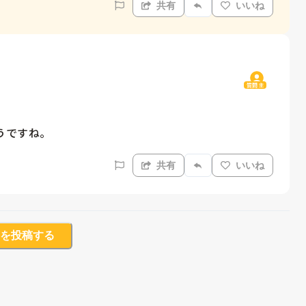
共有
いいね
質問主
うですね。
共有
いいね
を投稿する