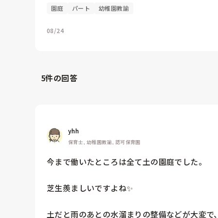
園庭
パート
幼稚園教諭
08/24
5
件の回答
yhh
保育士, 幼稚園教諭, 認可保育園
今まで働いたところは全て土の園庭でした。

芝生羨ましいですよね✨

土だと雨のあとの水溜まりの整備などが大変で、