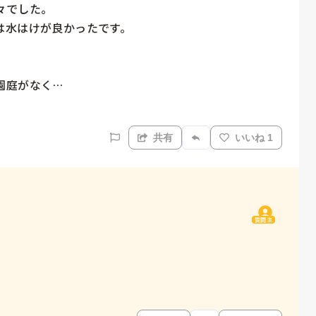
でした。

水はけが良かったです。

庭がなく…

共有
いいね 1
質問主