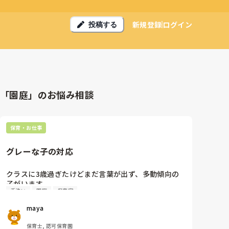
新規登録
ログイン
投稿する
「園庭」のお悩み相談
保育・お仕事
グレーな子の対応
クラスに3歳過ぎたけどまだ言葉が出ず、多動傾向の
子がいます。

手洗い
園庭
保育室
園庭から部屋に入る時も切り替えられず、廊下で大泣
きしながら30分以上転がっていたり、手洗いをすれば
maya
ずーっと水を触ってやめさせると癇癪をおこしたり、
給食も白米以外食べなかったりして、心配です。

保育士, 認可保育園