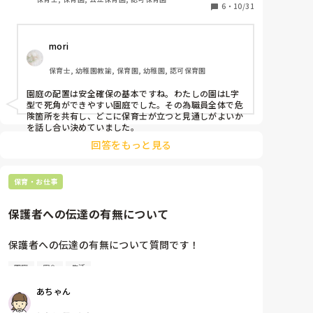
らかに感じとってもらうことができました。出来たら、
みなさんの園の園庭の配置のルール？を教えていただ
6
・
10/31
両親で来てもらえると、夫婦で共通理解していただけて
きたいです！
良かったです。

最初は周りの子との成長の差に、ショックを受けたりす
mori
る姿も、見られたり、伝え方によっては嫌悪感を感じる
保護者もいられると思うので、やはり、信頼関係を築い
保育士, 幼稚園教諭, 保育園, 幼稚園, 認可保育園
ておく事が、とても大事だと思います。

園庭の配置は安全確保の基本ですね。わたしの園はL字
mayaさんの大変さが、自分の事のように感じられ、長
型で死角ができやすい園庭でした。その為職員全体で危
文になってしました💦
険箇所を共有し、どこに保育士が立つと見通しがよいか
を話し合い決めていました。
回答をもっと見る
保育・お仕事
保護者への伝達の有無について
保護者への伝達の有無について質問です！

園庭
安全
生活
私は小さな事でも伝達しようと思っています。

例えば、園庭で転んで擦りむいたり何かにぶつかって
あちゃん
冷やしたり(跡にはなっていなくても)。

年長児で自分で話せるから伝達しなくて大丈夫、とい