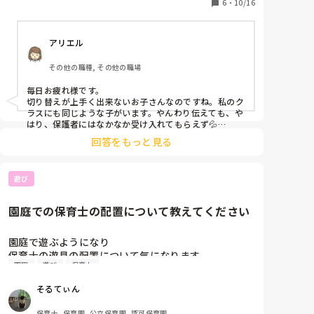
やんわりお母さんに伝えたらイヤイヤ期だから。と言
6
・
10/16
って特に心配もしていない様子です。

アリエル
このまま成長を見守るしかないのでしょうか？
その他の職種, その他の職場
毎日お疲れ様です。

切り替えが上手く出来ないお子さんなのですね。私のク
ラスにも同じような子がいます。やんわり伝えても、や
はり、保護者にはなかなか受け入れてもらえず💦

回答をもっと見る
色々な園を巡回している発達心理士の先生にみてもらっ
たり、園長にも相談し、面談に入ってもらいました。発
達の遅れを話しながら、でも、保育士が1人つく事で気
遊び
持ちが切り替えられたなど、前向きの表現の中にも個別
配慮が必要という事を伝えました。また、お家での様子
を聞いて、何か困っている事がでてきたら、相談にのっ
園庭での保育士の配置について教えてください
てくれる専門機関を紹介したりしました。

そこから、保育士体験に来てもらい、実際に見てもらい
園庭で遊ぶようになり

ました。体験とはいっても、最初は隠れて子どもの実際
保育士の遊具の配置について気になります。

の様子を見ていただきながら、隣で保育士が他の子ども
園庭
遊び
保育士
異動前は１つの遊具に最低1人は保育士がつく

との成長の違いや、グレーのお子さんにはこのように関
というのがルールでしたが

わったらこうなっているなど、話しました。それから、
そるてぃん
子どもと遊ぶ時間を設けました。

今の園は誰もついてない遊具もあり、、、

実際にみてもらうことで、周りの子との成長の違いを明
保育士, 保育園, 公立保育園, 認可保育園