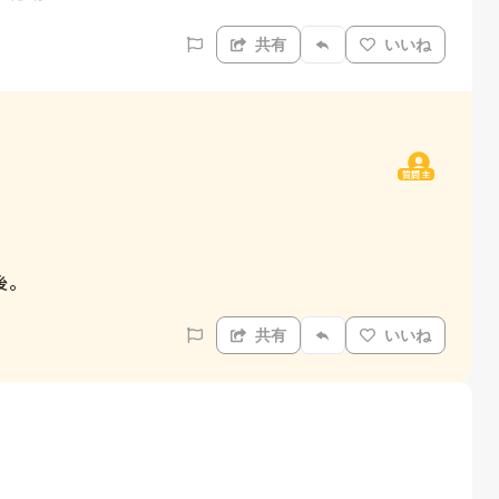
共有
いいね
質問主
後。
共有
いいね