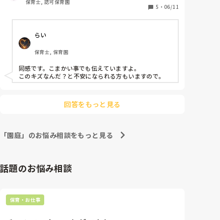
保育士, 認可保育園
うスタンスも理解できないわけではないですが、保護
5
・
06/11
者としては子どもから聞くより先生から聞いた方が気
持ち的にはいいような気がします。

らい
みなさんの園での保護者への伝達は、どのようにされ
保育士, 保育園
ていますか？
同感です。こまかい事でも伝えていますよ。

このキズなんだ？と不安になられる方もいますので。
回答をもっと見る
「園庭」のお悩み相談をもっと見る
話題のお悩み相談
保育・お仕事