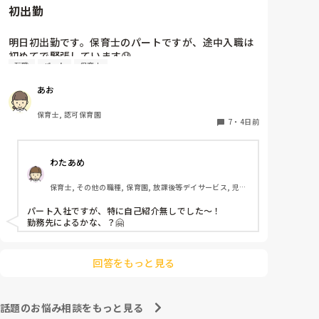
初出勤
明日初出勤です。保育士のパートですが、途中入職は
初めてで緊張しています😓

転職
パート
保育士
子どもの前で自己紹介とかあったりするんでしょう
か？？どきどきして明日が不安です😭
あお
保育士, 認可保育園
7
・
4日前
わたあめ
保育士, その他の職種, 保育園, 放課後等デイサービス, 児童
発達支援施設
パート入社ですが、特に自己紹介無しでした〜！

勤務先によるかな、？🤗

回答をもっと見る
話題のお悩み相談をもっと見る