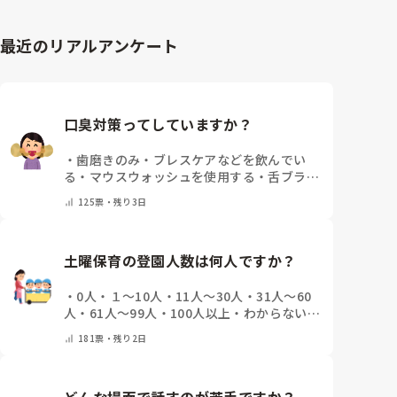
最近のリアルアンケート
口臭対策ってしていますか？
・
歯磨きのみ
・
ブレスケアなどを飲んでい
る
・
マウスウォッシュを使用する
・
舌ブラシ
でケアをしっかりする
・
フリスクをかじる
・
125
票・
残り3日
気にしたことない
・
その他(コメントで教え
て下さい)
土曜保育の登園人数は何人ですか？
・
0人
・
１～10人
・
11人～30人
・
31人～60
人
・
61人～99人
・
100人以上
・
わからない、
土曜保育はない
・
その他(コメントで教えて
181
票・
残り2日
下さい)
どんな場面で話すのが苦手ですか？