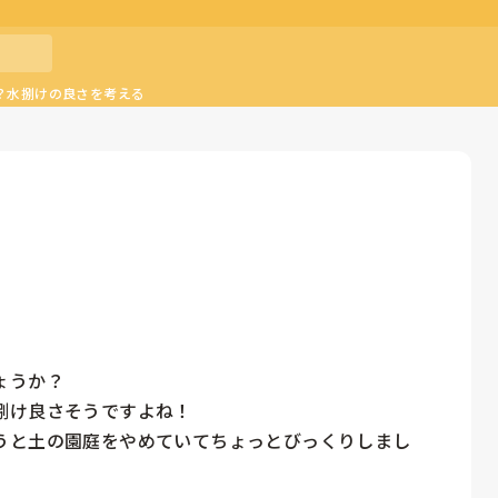
？水捌けの良さを考える
うか？

け良さそうですよね！

うと土の園庭をやめていてちょっとびっくりしまし