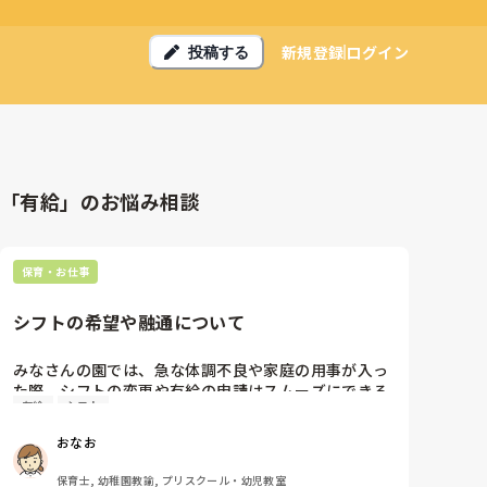
新規登録
ログイン
投稿する
「有給」のお悩み相談
保育・お仕事
シフトの希望や融通について
みなさんの園では、急な体調不良や家庭の用事が入っ
た際、シフトの変更や有給の申請はスムーズにできる
有給
シフト
環境ですか？

人手不足の時期だと、周りに申し訳なくて少し気まず
おなお
さを感じてしまうことがあります。

お互いに気持ちよくフォローし合えるように、現場の
保育士, 幼稚園教諭, プリスクール・幼児教室