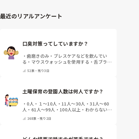
最近のリアルアンケート
口臭対策ってしていますか？
・
歯磨きのみ
・
ブレスケアなどを飲んでい
る
・
マウスウォッシュを使用する
・
舌ブラシ
でケアをしっかりする
・
フリスクをかじる
・
52
票・
残り3日
気にしたことない
・
その他(コメントで教え
て下さい)
土曜保育の登園人数は何人ですか？
・
0人
・
１～10人
・
11人～30人
・
31人～60
人
・
61人～99人
・
100人以上
・
わからない、
土曜保育はない
・
その他(コメントで教えて
168
票・
残り2日
下さい)
どんな場面で話すのが苦手ですか？