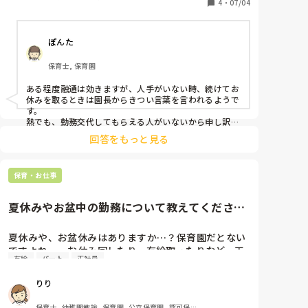
人間関係や雰囲気作りで意識していることがあれば知
4
・
07/04
ぽんた
保育士, 保育園
ある程度融通は効きますが、人手がいない時、続けてお
休みを取るときは園長からきつい言葉を言われるようで
す。

熱でも、勤務交代してもらえる人がいないから申し訳な
いと、我慢している若手正社員が多くいます。しかし、
回答をもっと見る
我慢している人を見つけると、「うつしたらいけない
し、治りが悪くなるよー」と言い聞かせて、気にせず帰
って！と言っています。

保育・お仕事
周りに、変われる人がいないから〇〇先生熱でも我慢し
てるみたいよー。など話して、みんなで「気にせず帰り
ー！」と言っています。
夏休みやお盆中の勤務について教えてくださ
い！
夏休みや、お盆休みはありますか…？保育園だとない
ですよね、、お休み回したり、有給取ったりなど、工
有給
パート
正社員
夫されていますか？🍉
りり
保育士, 幼稚園教諭, 保育園, 公立保育園, 認可保育