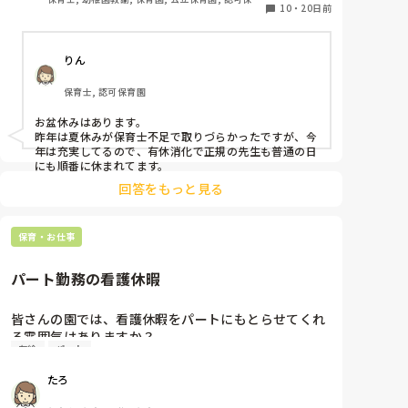
10
・
20日前
園
りん
保育士, 認可保育園
お盆休みはあります。

昨年は夏休みが保育士不足で取りづらかったですが、今
年は充実してるので、有休消化で正規の先生も普通の日
にも順番に休まれてます。
回答をもっと見る
保育・お仕事
パート勤務の看護休暇
皆さんの園では、看護休暇をパートにもとらせてくれ
る雰囲気はありますか？

有給
パート
先日娘の体調不良でお休みをいただき、せめて有給で
と思って事務所に声をかけると、年3日看護休暇がと
たろ
れるのでそうしてくださいと教えてもらいました。制
度としてあっても、なかなかとれるものではないとい