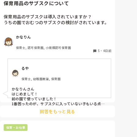
保育用品のサブスクについて
保育用品のサブスクは導入されていますか？

うちの園でおむつのサブスクの検討がされています。

実際やってる園のメリットデメリットを教えてくださ
い！

かなりん
またおむつ以外のサブスク何かされてるところがあれ
保育士, 認可保育園, 小規模認可保育園
5
・
4日前
るや
保育士, 幼稚園教諭, 保育園
かなりんさん

はじめまして！

前の園で使っていました！

1番困ったのが、サブスクに入っていない子もいる点で
した。強制は出来ないため(収入の問題やオムツ外れそ
回答をもっと見る
うな子とかもいるので)この子はサブスク、この子はロ
ッカーから持ってくる、、、など入り乱れる点でした。

メリットはオムツ忘れがないことと、名前の記載漏れで
保育・お仕事