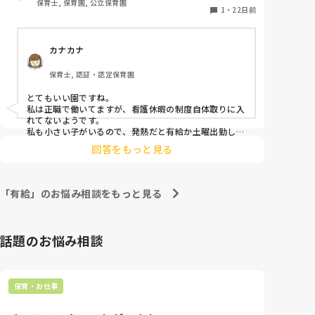
保育士, 保育園, 公立保育園
う認識で今までの園ではやってきたので、驚きと守ら
1
・
22日前
れている感の嬉しさがありました。

カナカナ
いろんな園があると思いますが、参考として聞いてみ
たくて質問しました。
保育士, 認証・認定保育園
とてもいい園ですね。

私は正職で働いてますが、看護休暇の制度自体取りに入
れてないようです。

私も小さい子がいるので、発熱だと有給か土曜出勤して
ます。

回答をもっと見る
看護休暇必要ですよね。

正職もパートもみんな使える権利はあると思います。
「有給」のお悩み相談をもっと見る
話題のお悩み相談
保育・お仕事