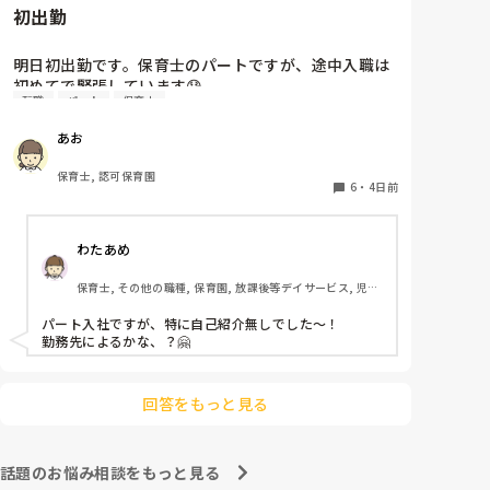
初出勤
明日初出勤です。保育士のパートですが、途中入職は
初めてで緊張しています😓

転職
パート
保育士
子どもの前で自己紹介とかあったりするんでしょう
か？？どきどきして明日が不安です😭
あお
保育士, 認可保育園
6
・
4日前
わたあめ
保育士, その他の職種, 保育園, 放課後等デイサービス, 児童
発達支援施設
パート入社ですが、特に自己紹介無しでした〜！

勤務先によるかな、？🤗

回答をもっと見る
話題のお悩み相談をもっと見る