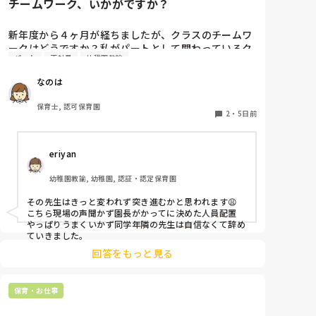
チームワーク、いかがですか？
新年度から４ヶ月が経ちましたが、クラスのチームワ
ークはどうですか？私がパートとして関わっているク
パート
正社員
幼稚園教諭
ラスでは、正社員の連携が取れておらずギクシャクし
ています。ボス的な保育士が仕切っていて、他に組ん
なのは
でいる職員の出る幕がないという形です。もう少しチ
ーム保育が出来たら肩の力が抜けて楽なんじゃないか
保育士, 認可保育園
なぁと思います。

2
・
5日前
皆さんのクラスはいかがですか？
eriyan
幼稚園教諭, 幼稚園, 認証・認定保育園
その先生はきっと変われず突き進むかと思われます😩

こちら現場の声聞かず園長がかってに決めた人員配置

やっぱりうまくいかず同学年隣の先生は自信なくて辞め
ていきました。
回答をもっと見る
保育・お仕事