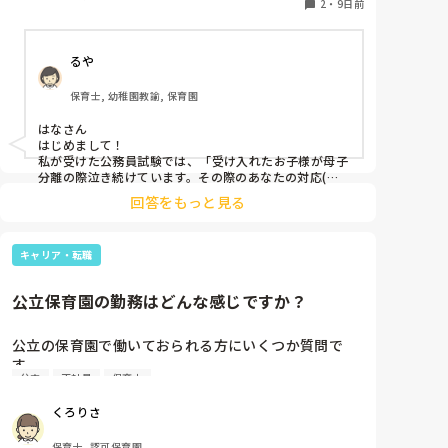
ください」と言われて一瞬固まってしまいました。調
2
・
9日前
べてみると誕生日会などの実演を求められることもあ
るようです。まだ結果は出ていませんが、今後他の園
るや
も受ける予定なのでこういう問題を想定して練習して
おきたいです。もしこのような問題の経験がある方が
保育士, 幼稚園教諭, 保育園
いらっしゃったら、どのような問題だったか教えてい
ただきたいです。

はなさん

経験のない方でもこんなテーマもあるのでは？など思
はじめまして！

いつくことがあればなんでもいいので教えていただき
私が受けた公務員試験では、「受け入れたお子様が母子
たいです。よろしくお願いします。
分離の際泣き続けています。その際のあなたの対応(実
践)とその理由を教えてください。」というものでし
回答をもっと見る
た。

当時は新入園児なのか、いつも泣いている子なのか、い
つも泣かないのに泣いているのか？状況が分からず戸惑
キャリア・転職
ってしまったのですが、後から考えたら状況は何にせよ
大切なことの軸は同じだと気づきました。

試験で急に言われると焦りますよね。

公立保育園の勤務はどんな感じですか？
落ち着いて実力を発揮できると良いですね✨
公立の保育園で働いておられる方にいくつか質問で
す。

公立
正社員
保育士
勤務時間はシフト制か固定時間ですか？

また土曜日の勤務はどのくらいあるのでょうか？

くろりさ
自治体や勤務地によっても変わりそうですが…教えて
ほしいです！！
保育士, 認可保育園