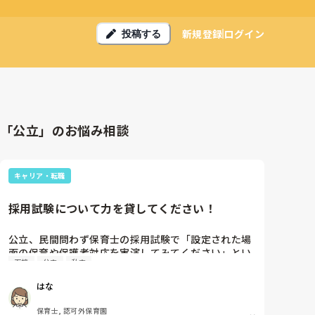
新規登録
ログイン
投稿する
「公立」のお悩み相談
キャリア・転職
採用試験について力を貸してください！
公立、民間問わず保育士の採用試験で「設定された場
面の保育や保護者対応を実演してみてください」とい
面接
公立
私立
うような問題を出された方いらっしゃいますか？

現在保育園勤務で別の保育園を探して転職活動中なの
はな
ですが、先日面接で初めて「子ども同士のトラブルが
あったことをどのように保護者に伝えるかやってみて
保育士, 認可外保育園