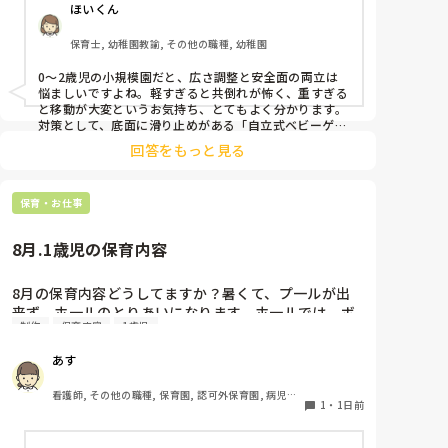
ほいくん
しっかりした重いものを置いていましたが、移動が大
変で使い勝手が悪く、子どもがぶつかって倒れた時に
保育士, 幼稚園教諭, その他の職種, 幼稚園
怖い思いをしました。

皆さんの園ではどんなもので工夫されていますか？
0〜2歳児の小規模園だと、広さ調整と安全面の両立は
悩ましいですよね。軽すぎると共倒れが怖く、重すぎる
と移動が大変というお気持ち、とてもよく分かります。

対策として、底面に滑り止めがある「自立式ベビーゲー
ト」なら、つかまり立ちでも倒れにくく移動も楽でおす
回答をもっと見る
すめです。また、ストッパー付きキャスターをつけたロ
ー棚を仕切りにすれば、倒れず収納にもなって一石二鳥
です。

保育・お仕事
今のウレタン製を活かすなら、壁や固定家具で挟む配置
にしたり、脚元に水入りペットボトルなどの重りを付け
て補強してみてくださいね。安全で使いやすい方法が見
8月.1歳児の保育内容
8月の保育内容どうしてますか？暑くて、プ一ルが出
来ず、ホ一ルのとりあいになります。ホ一ルでは、ボ
制作
保育内容
1歳児
一ルや平均台、風船で遊んでいます。製作で、うちわ
や望遠鏡や風鈴🎐製作をしたりしますが、なかなか、
あす
集中できません。1歳児クラスです、玩具で遊ばせな
がら、何人かずつよんで、やっています。何か、いい
看護師, その他の職種, 保育園, 認可外保育園, 病児保
アイデアや、工夫など、何でもいいので、教えて下さ
1
・
1日前
育, 病院内保育, その他の職場
い。