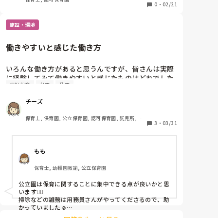
0
・
02/21
施設・環境
働きやすいと感じた働き方
いろんな働き方があると思うんですが、皆さんは実際
に経験してみて働きやすいと感じたものはどれでした
病児保育
公立
私立
か？

公立・認可・企業・シッター・病児保育など、できる
チーズ
範囲で教えていただけると嬉しいです。

理由もあわせて聞かせてもらえると参考になります。
保育士, 保育園, 公立保育園, 認可保育園, 託児所, そ
3
・
03/31
の他の職場
もも
保育士, 幼稚園教諭, 公立保育園
公立園は保育に関することに集中できる点が良いかと思
います🙆‍♀️

掃除などの雑務は用務員さんがやってくださるので、助
かっていました☺️
