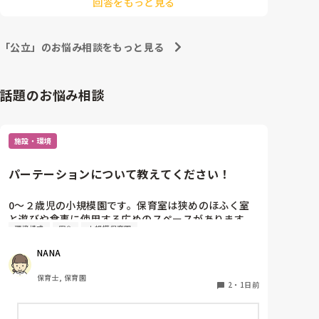
回答をもっと見る
あとは同じ園でも、雇用形態で働きやすさは全然違うだ
ろうなと思っています🥹
「公立」のお悩み相談をもっと見る
話題のお悩み相談
施設・環境
パーテーションについて教えてください！
0〜２歳児の小規模園です。保育室は狭めのほふく室
と遊びや食事に使用する広めのスペースがあります。
環境構成
安全
小規模保育園
広すぎると走り回ったりして落ち着かないので、活動
によってパーテーションで仕切っています。このパー
NANA
テーションがウレタンのような素材で軽いので、ちょ
っと体が当たると倒れたり、つかまり立ちが不安定な
保育士, 保育園
子にとっては共倒れになったりで危険です。かと言っ
2
・
1日前
て固定してしまうと活動によって柔軟に移動すること
ができなくなってしまうし…以前勤務していた園では