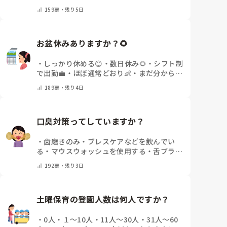
その他(コメントで教えてください)
159
票・
残り5日
お盆休みありますか？🌻
・
しっかり休める😊
・
数日休み🌻
・
シフト制
で出勤💼
・
ほぼ通常どおり👶
・
まだ分からな
い🤔
・
その他(コメントで教えてください)
189
票・
残り4日
口臭対策ってしていますか？
・
歯磨きのみ
・
ブレスケアなどを飲んでい
る
・
マウスウォッシュを使用する
・
舌ブラシ
でケアをしっかりする
・
フリスクをかじる
・
192
票・
残り3日
気にしたことない
・
その他(コメントで教え
て下さい)
土曜保育の登園人数は何人ですか？
・
0人
・
１～10人
・
11人～30人
・
31人～60