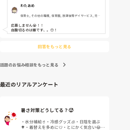
わたあめ
保育士, その他の職種, 保育園, 放課後等デイサービス, 児童
発達支援施設
応募しません😭！！

自腹切るのは嫌です、。🥺！

回答をもっと見る
話題のお悩み相談をもっと見る
最近のリアルアンケート
暑さ対策どうしてる？🥵
・
水分補給🥤
・
冷感グッズ🧊
・
日陰を選ぶ
🌳
・
着替えを多めに👕
・
とにかく気合い😂
・