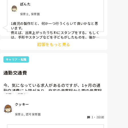
ぽんた
保育士, 保育園
1歳児の製作だと、何か一つ行うくらいで良いかなと思
います。

例えば、出来上がったうちわにスタンプをする。もしく
は、手形やスタンプなどを子どもがしたものを、後から
うちわの形に切る。1歳児なんて集中できないです。興
回答をもっと見る
味を持って来てくれただけで十分です。

お部屋では、ビニールシートを敷いて、片栗粉粘土、寒
キャリア・転職
天や春雨遊び、氷遊び、など間食遊びをたくさん行って
います。

通勤交通費
ホールに行っているクラスにお邪魔するのも良いかなと
思います！いつもと違うおもちゃ、室内に興味津々で
す！
今、気になっている求人があるのですが、1ヶ月の通
勤交通費に上限があり、自宅の最寄駅から園の最寄駅
転職
保育士
までの通勤定期代が5,000円ほどオーバーします

たかが5,000円と考えるか…

クッキー
私としてはなかなか大きい金額なので、この時点で応
募を迷っているのですが、皆さんならどうしますか？
保育士, 認可保育園
1
・
2日前