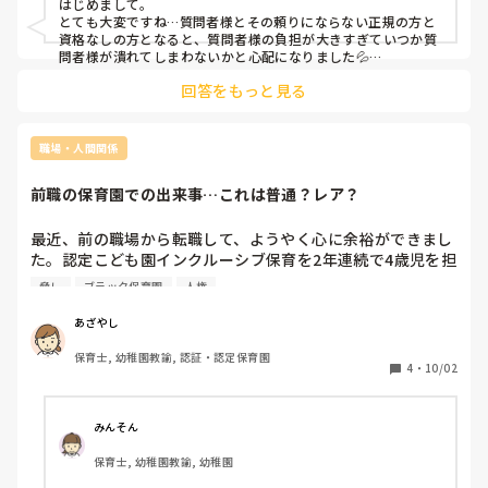
はじめまして。

いです。

とても大変ですね…質問者様とその頼りにならない正規の方と
資格なしの方となると、質問者様の負担が大きすぎていつか質
問者様が潰れてしまわないかと心配になりました💦

保育の現場は報連相は当たり前で子どもの命を預かっている場
苦手意識がある理由として、

回答をもっと見る
であるにも関わらず、文章を読む限りその方は周りがよく見え
・1ヶ月に1度は必ず当日欠勤あり。(体調不良のため)

ていないですし、大きな怪我にも繋がりそうですね…

・大きな行事があるにも関わらず欠勤。しかも私に連絡無
主任や主任の次に長い先生などに、一度相談はできませんか？

し。

我慢せず、今質問者さまが辛いと感じている現状を周りにも知
職場・人間関係
・後々、他の職員から「メンタルに波があって…」と、今ま
ってもらわないといけません。

でもこのようなことがあったことを聞いた。（私は知らない
質問者さまがその方との関わり方を考え努力されても、その方
前職の保育園での出来事…これは普通？レア？
には全く伝わらない気がしますし「こんなに私は悩んでいるの
体で過ごしています）

に…」と余計にしんどくなりそうな気がします💦

・伝えておいた事を忘れやすい。クラスの連絡ノートもある
「⚪︎⚪︎先生が苦手」を全面に出してしまうと反感をかわれてし
最近、前の職場から転職して、ようやく心に余裕ができまし
が確認せず、抜けることが多い。

まうかもしれないので、あくまでも子どもたちの身を案じての
た。認定こども園インクルーシブ保育を2年連続で4歳児を担
・他責の声掛けをする（〇〇【私】先生から怒られるから
相談という風にするのがいいと思います。

当していたものです。

ね、ちゃんと座ってないと〇〇先生は呼んでくれないよな
私自身我慢して耐えていたらプツッときれてしまい、心身共に
脅し
ブラック保育園
人権
ずっと心の中にモヤモヤがあって、同じ経験をした方がいる
限界をむかえてしまったので…

ど）ポジティブな声掛けをして欲しいと伝えているが改善さ
あと5ヶ月の間に質問者様の体調はもちろん、子どもたちのこ
のか知りたくて書きます。

れず…

あざやし
とも心配です
・私が休みの時や、一時的に部屋にいないときに怪我が起こ
保育士, 幼稚園教諭, 認証・認定保育園
前職の保育園でこんなことがありました👇

りやすい。また、見ていないことが多い。

4
・
10/02
	•	添削や指導を受けるとき、わざわざ職員が集まる場
所に呼び出し叱責し「見せしめ」のような指導

	•	自分の思い通りにならないと、期日にだいぶ余裕が
正直、メンタルの問題と言われたらこちらからも何も言えな
みんそん
あっても私の仕事を奪い、わざわざ他の先生にお願いして完
いので、この話を聞いた後から一緒に仕事をする上で相手の
保育士, 幼稚園教諭, 幼稚園
成品を目の前で見せ「助かるわー！」と言う一方で、保育中
事をシャットアウトして、必要なことだけ話している状態で
には作業や遊びの権限を奪い、子どもに触れさせない／関わ