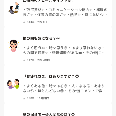
・
取得資格✨
・
コミュニケーション能力✨
・
経験の
長さ✨
・
保育の質の高さ✨
・
熱意✨
・
特にないな
・
その他(コメントで教えて下さい)
133
票・
残り1日
他の園も気になる？👀
・
よく思う👀
・
時々思う😊
・
あまり思わない🌿
・
今の園で満足✨
・
転職経験がある💼
・
その他(コメ
ントで教えてください)
182
票・
残り7時間
「お疲れさま」はありますか？😊
・
よくある🥰
・
時々ある😊
・
人による🤔
・
あまり
ない💦
・
ほとんどない😢
・
その他(コメントで教え
てください)
190
票・
16時間前
夏の保育で一番大変なのは？🌻