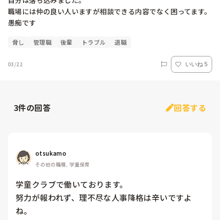
自分は落ち込みました。

職場には仲の良い人いますが相談できる内容でなく困ってます。
脅し
管理職
後輩
トラブル
退職
03/22
いいね 5
3
件の回答
回答する
otsukamo
その他の職種, 学童保育
学童クラブで働いております。

努力が報われず、理不尽な人事降格は辛いですよ
ね。
