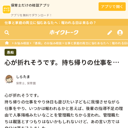
保育士
だけの相談アプリ
アプリで開く
アプリを無料でダウンロード！
仕事と家庭の両立に悩むあなたへ：報われる日は来るの？
お悩み相談
「愚痴」のお悩み相談
仕事と家庭の両立に悩むあなたへ：報われる日
愚痴
心が折れそうです。持ち帰りの仕事をや
り休日も遊びたい子どもに我慢させな...
しらたま
保育士, 保育園
心が折れそうです。

持ち帰りの仕事をやり休日も遊びたい子どもに我慢させながら
仕事をやり、いつかは報われるかと思えば、後輩の指導不足の理
由で人事降格みたいなことを管理職たちから言われ、管理職た
ちは蹴落とすつもりはないかもしれないけど、あの言い方では