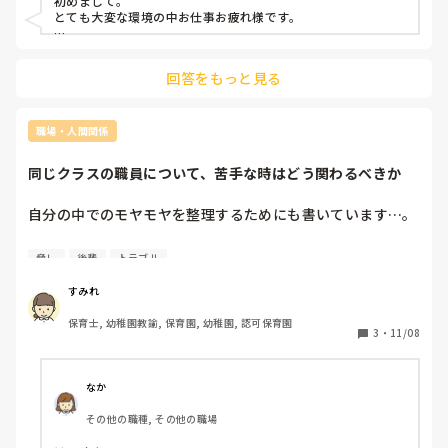
初めまして。

れる日々です。何か私が上手く出来ても褒めることは全くあ
とても大変な環境の中お仕事お疲れ様です。

りません。更にこれは新人の仕事、と面倒なことは全て任さ
れます。

きっと今は気持ち的にマイナスなのでマイナスなところばかり
保育方針もとても厳しく、叩いたり、立たせたり、怒鳴った
が目についてしまうかと思います。

回答をもっと見る
それは、働きすぎだったりオンオフがないと余裕も生まれない
りということも少なくありません。

ので当たり前かなと思います。

一見すると体罰のようにも感じます。

毎日とても辛いです。診断されたわけではありませんが、鬱
ペアリーダーではなく、もう少し上司の方に相談することはで
職場・人間関係
のような症状もあります。早く辞めればいいのに、と思う方
きますか？

もいらっしゃると思うのですが、始まって1ヶ月、折角担任
退職する前に、なぜそうなったのかきちんと話すことも次に繋
同じクラスの職員について、苦手な時はどう関わるべきか
がると思います。

なのにも関わらず辞めても良いのでしょうか？また気持ちと
自分の情緒が安定してこそ、仕事ができると思うので、まずは
しては明日にでも辞めたいのですが、伝えてからいつ頃退職
自分の中でのモヤモヤを整理するためにも書いています…。

出来るのでしょうか？
現在、幼児クラスを正規職員2名、非常勤職員（資格無し）1
脅し
後輩
トラブル
名の3名で見ています。（特定避けの為、クラスは記入しま
せん）

すみれ
保育士, 幼稚園教諭, 保育園, 幼稚園, 認可保育園
組んでいる正規職員の方への苦手意識がどうしても拭えず、
3
・
11/08
毎日がストレスでたまりません。

幼児クラスなので、行事もあり、一緒に業務を進めていかな
くてはならないのですが、あと5ヶ月ほどどうやって関わっ
なか
ていけばいいのでしょうか。

その他の職種, その他の職場
同じ経験をしたことがある方からの意見、アドバイスが欲し