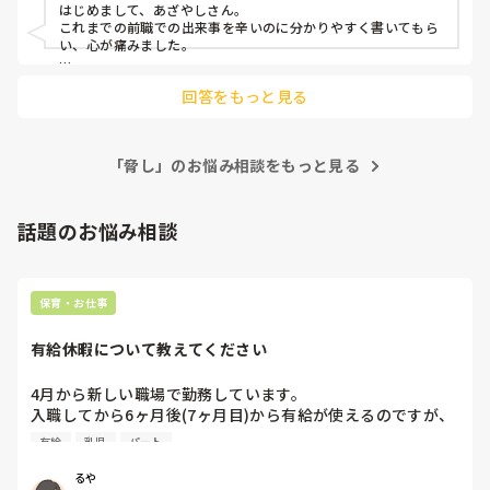
すが、子どもの怪我などに繋がることもあり、とても精神的
はじめまして、あざやしさん。

れない状況を作る

に辛いです。

これまでの前職での出来事を辛いのに分かりやすく書いてもら
	•	毎日私の悪口を言い、それも事実を盛った内容で周
い、心が痛みました。

囲に誤解を与えて味方をつける（ミスがないようダブルチェ
私はこの職場に異動して日数も浅いので、相談できる人もあ
ここまであからさまな方がいるのは10年働いているなかで、レ
ックをしても、当日急に違うと怒鳴られ、ダブルチェック内
まりいないです。（系列園からの異動）

回答をもっと見る
アケースではないかと私は感じました。

容ではなく怒鳴った側の意見を周囲に伝えられる）

とりあえず、来年は一緒に組みたくない意思を園長に示す予
その人は、誰かを自分より下に見たりけなしたりしないと、自
	•	休憩中や作業中、他の職員同士は楽しそうに話して
定ですが、どう頑張ってもあと5ヶ月頑張れる自信が無くな
分を保てない人なのでしょうね。

いるのに、私には投げ捨てるような言葉を吐く（周囲には愛
りつつあります…。
想を振りまきつつ、小声で「お前はそっちやっとけよ」とい
「脅し」のお悩み相談をもっと見る
まずは辞められて良かったです。辛い経験からいまは少しずつ
った発言）

頑張られているということで、保育から離れてしまって残念で
すが、またスタートできたのですね(^^)

・	入社前オリエンテーションでは、	外見についても言
話題のお悩み相談
われることがあった（例：「太っていても良い事ない」「痩
その方の特徴は誰も知らなかったのですかね？

せるためにお腹にサランラップを巻きなさい」といった発
もし、誰もその状況を知らないのであればされたことを、私な
言）

ら毎日メモして書き留めるたり、一字一句言ったことを頑張っ
てメモして(時間まで笑)文句を言われたらこう言ってましたと
保育・お仕事
伝えたりして微力ながら戦います…笑

その他、子供に対しても👇

この人は毎回メモするんだなっていうイメージを植え付けます
・子どもに対して「恥ずかしくないの？」「耳ついてない
かね…

有給休暇について教えてください
の？」と否定的・威圧的に個人を責めたり、羞恥心を刺激す
る発言で不安や恐怖を与える

ただこういう人ばかりいる保育業界ではなく、良い先生もたく
4月から新しい職場で勤務しています。

	•	1歳児に対し「○○ちゃんは食べて偉いけど、○○く
さんいるので、いつか巡り会えるといいなあと思います。長々
と失礼しました。
入職してから6ヶ月後(7ヶ月目)から有給が使えるのですが、
んは全然食べないね」と比較し、無理に口に食事を押し込む
今4ヶ月。

ような場面が複数回あった。

有給
乳児
パート
6ヶ月後って結構長いなあと実感し始めています。

・当然のように腕を引っ張る行為、感情をぶつけるような関
今までは4ヶ月目から使えていたような？

わりで、子供が脅える/固まる/泣く姿が毎日(保護者等から通
るや