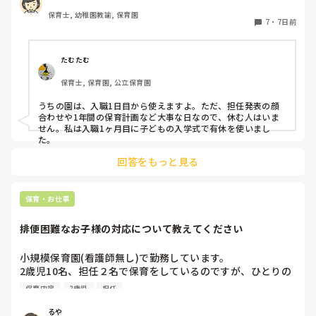
皆さんのところは新しい職員はいつから有給が使用出来ます
報が来たとて改善無し)

保育士, 幼稚園教諭, 保育園
か？

etc.....他にもあげようと思えば沢山あります。

7
・
7日前
よかったら教えてください。
ふたり担任だったため、逃げることができず、毎日のように
たむたむ
怒鳴られ続け、うつ病を発症して退職しました。

保育士, 保育園, 公立保育園
今は保育とは全く違う職種に転職し、短時間から少しずつ頑
うちの園は、入職1日目から使えますよ。ただ、担任発表の顔
張っています。

合わせや1年間の保育計画など大事な日なので、休む人はいま
同じような経験をした方はいますか？

せん。私は入職1ヶ月目に子どもの入学式で有休を使いまし
これは保育業界ではよくあることなのでしょうか、それとも
た。
レアケースでしょうか？

回答をもっと見る
保育・お仕事
排便困難なお子様の対応について教えてください
小規模保育園(看護師無し)で勤務しています。

2歳児10名、担任２名で保育をしているのですが、ひとりの
お子様が排便困難で2日に1回ほど、20〜30分の間「うん
保育内容
2歳児
担任
ち〜、うんち出る〜、うんち〜」と泣きながら便意を訴えま
す。

るや