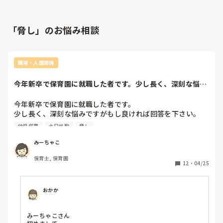
「脅し」のお悩み相談
職場・人間関係
今年新卒で保育園に就職した者です。少し長く、深刻な悩み
ですがもし良けれ...
今年新卒で保育園に就職した者です。

少し長く、深刻な悩みですがもし良ければ回答を下さい。

幼児保育
土日出勤
脅し
昨年1年間、今の保育園で2歳児クラスのアルバイトをしてい
て楽しかったためそのまま就職しました。今は4歳児担任で
みーちゃこ
す。

保育士, 保育園
正社員になって、環境が大きく変わりました。まず、新卒関
12
・
04/25
係なく残業がある点。4月から毎日朝7時半〜20時まで保育
園にいます。(基本8:15〜16:15です)

しかし4月の給料明細を確認したところ残業手当は全く出て
おかか
おらず、毎日3時間以上サービス残業をしています。

また、ペアのリーダー保育士からミスをするとあからさまに
みーちゃこさん

冷たくされ、コミュニケーションが足りていないと毎日言わ