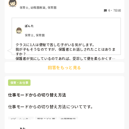
なかなか出ず苦しそうです。

保育士, 幼稚園教諭, 保育園
室内にいる時であれば良いのですが、散歩中にも突然起こり
6
・
7日前
ます。(午前も午後も)

その都度保育士が１名そこにつく形になるため、昨日は散歩
を途中で切り上げ園へ戻りました。

ぽんた
このようなお子様のいらっしゃる園の経験者の方はいらっし
保育士, 保育園
ゃいますか？

今まで看護師のいる園にいたこともあり、散歩先の時は迎え
クラスに1人は便秘で苦しむ子がいる気がします。

に来てもらうなどしていました。

我が子もそうなのですが、保護者とお話しされたことはありま
色々なご経験のお話しを聞けたら嬉しいです。

すか？

保護者が気にしているのであれば、受診して便を柔らかくする
薬または、便を出す力を加えるお薬りなど、その子の便秘に応
回答をもっと見る
じた便秘薬をもらうことをお勧めします。

お腹のマッサージは、我が子ではきかず、病院でもらう酸化マ
グネシウムがきくので、ミネラルを多く摂るようにしました。

ラブレという飲み物が合うお子さんもいるようです。

保育・お仕事
色々試されているかと思いますが、本人が1番きついです。

少しでも楽になるように手助けできると良いですね。
仕事モードからの切り替え方法
仕事モードからの切り替え方法についてです。

お休みの日に仕事のことを考えると自分でも切り替えは意識
ベビーシッター
認定こども園
幼稚園教諭
しているのですが、レパートリーが少なく切り替え迷子にな
っています。。

あお