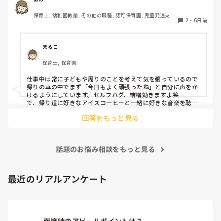
みなさんがどうやって切り替えているかを教えてほしいで
保育士, 幼稚園教諭, その他の職種, 認可保育園, 児童発達支援
す！

2
・
6日前
施設, その他の職場, 管理職
今はとりあえずメモをして一旦保留にしたり、違うアクショ
ン(お茶を飲んだり)を入れたりしています。
まるこ
保育士, 保育園
仕事中は常に子どもや周りのことを考えて気を張っているので
帰りの車の中でまず「今日もよく頑張ったね」と自分に声をか
けるようにしています。セルフハグ、結構効きますよ笑

で、帰り道に好きなアイスコーヒーと一緒に好きな音楽を聴き
ながら帰ります。自然とおうちモードへ切り替わります。

回答をもっと見る
家でもやる事満載(家事)なのでいいのか悪いのか分かりません
が、一人になれる時間は大切にしています。
話題のお悩み相談をもっと見る
最近のリアルアンケート
面接時のアピールポイントは？