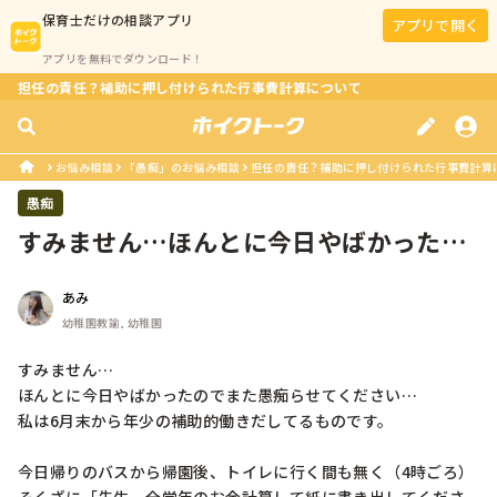
保育士
だけの相談アプリ
アプリで開く
アプリを無料でダウンロード！
担任の責任？補助に押し付けられた行事費計算について
お悩み相談
「愚痴」のお悩み相談
担任の責任？補助に押し付けられた行事費計算
愚痴
すみません…ほんとに今日やばかったの
でまた愚痴らせてください…私は6月...
あみ
幼稚園教諭, 幼稚園
すみません…

ほんとに今日やばかったのでまた愚痴らせてください…

私は6月末から年少の補助的働きだしてるものです。

今日帰りのバスから帰園後、トイレに行く間も無く（4時ごろ）