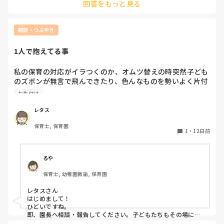
回答をもっと見る
雑談・つぶやき
1人で抱えてる事
私の保育の対応がイラつくのか、オムツ替えの時突然子ども
のズボンが無言で飛んできたり、色んなものを勢いよく片付
けたりと態度に出すのやめてほしい。本当に。これ多分私だ
お片付け
けだから、他の人に言いづらい。
レタス
保育士, 保育園
1
・
12日前
るや
保育士, 幼稚園教諭, 保育園
レタスさん

はじめまして！

ひどいですね。

即、園長へ相談・報告してください。子どもたちもその場にい
るんですよね？
