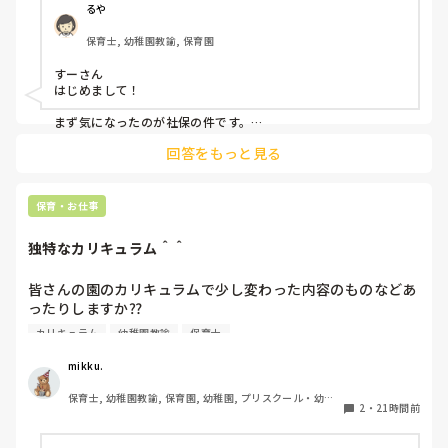
休憩中とか話の輪に入って話す時もあれば、話したくない
るや
時、不慣れからか、人見知りで、喋れない時がある。みんな
保育士, 幼稚園教諭, 保育園
でワイワイ話してすごいなって思う。

すーさん

会社内の働き方改革か、来年から、扶養内は106万だけにな
はじめまして！

るらしい。社保に入るなら週5にしなきゃいけないみた
い。。。今の自分は、まだそんなに働けない。。

まず気になったのが社保の件です。

法律で以下のように決まりました。

回答をもっと見る
子どもはかわいいけど、毎日体痛いし、疲れました。

賃金要件（106万円の壁）の撤廃：2026年10月より、月額8.8
毎朝、仕事いきたくないなーって思ってしまう。

万円以上の賃金要件が撤廃され、週20時間以上等の要件を満た
せば加入対象となります。

保育・お仕事
他の職場を探そうかな。甘えでしょうか？
企業規模要件の段階的撤廃：現行の「従業員数51人以上」の要
件が10年かけて段階的に引き下げられ、2035年10月には実質
独特なカリキュラム＾＾
的に全企業（1人以上）へ拡大されます。

従業員数がこの条件より少ない法人？でしょうか？

皆さんの園のカリキュラムで少し変わった内容のものなどあ
ったりしますか⁇

合う合わないは誰にでもあるし、それを早い段階で見極めるこ
とも必要だと思っています。

カリキュラム
幼稚園教諭
保育士
うちの園では、茶道・パソコン・読書会・お茶会（年長女児
ただ分析だけはして欲しいなと思います。

何が合わなかったのか。

のみ）・乾布摩擦（年中組以上児が体育の時間に体操服の上
mikku.
次に同じことにならないためにちょっと考えてみると良いかも
から行っています）があります。

です😊
保育士, 幼稚園教諭, 保育園, 幼稚園, プリスクール・幼児
2
・
21時間前
教室
ユニークだったり少し独特なものなどがあれば知りたいです
♪