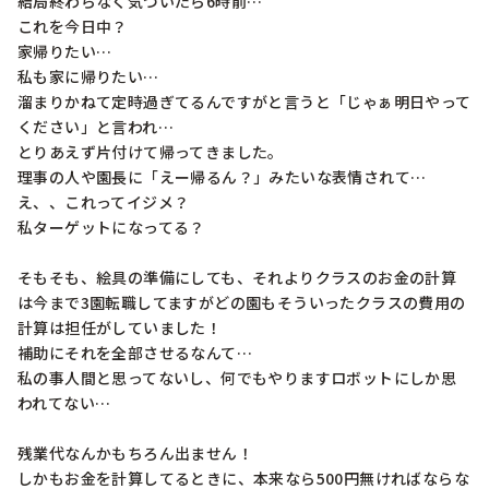
結局終わらなく気づいたら6時前…

これを今日中？

家帰りたい…

私も家に帰りたい…

溜まりかねて定時過ぎてるんですがと言うと「じゃぁ明日やって
ください」と言われ…

とりあえず片付けて帰ってきました。

理事の人や園長に「えー帰るん？」みたいな表情されて…

え、、これってイジメ？

私ターゲットになってる？

そもそも、絵具の準備にしても、それよりクラスのお金の計算
は今まで3園転職してますがどの園もそういったクラスの費用の
計算は担任がしていました！

補助にそれを全部させるなんて…

私の事人間と思ってないし、何でもやりますロボットにしか思
われてない…

残業代なんかもちろん出ません！

しかもお金を計算してるときに、本来なら500円無ければならな