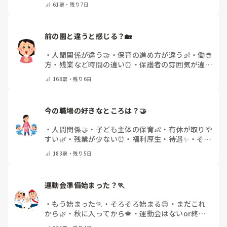
61
票・
残り7日
で教えてください)
前の園と違うと感じる？🏡
・
人間関係が違う🤝
・
保育の進め方が違う👶
・
働き
方・残業など時間の違い⏰
・
保護者の雰囲気が違う
💬
・
給料が違う
・
転職経験なし
・
その他(コメント
168
票・
残り6日
で教えてください)
今の職場の好きなところは？🤝 
・
人間関係🤝
・
子ども主体の保育👶
・
有休が取りや
すい🌿
・
残業が少ない⏰
・
福利厚生・待遇✨
・
その
他(コメントで教えてください)
183
票・
残り5日
運動会準備始まった？🏃
・
もう始まった🏃
・
そろそろ始まる😊
・
まだこれ
から🌿
・
秋に入ってから🍁
・
運動会はないor終わ
った✨
・
その他(コメントで教えてください)