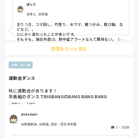
ぽんた
保育士, 保育園
まりつき、コマ回し、竹登り、木ウマ、鯉つかみ、跳び箱、な
どなど。。

とにかく変わったことが多いです。

そもそも、毎日外遊び。熱中症アラートなんて関係ない。（日
陰作りや、水撒きなどで工夫はしていますが。。）
回答をもっと見る
行事・出し物
運動会ダンス
秋に運動会があります！

年長組のダンスでBIGBANGのBANG BANG BANG

踊ります！

運動会
5歳児
バンダナを振ったりしようかなと思ってます。

dokudami
幼稚園教諭, 幼稚園, 認証・認定保育園
1
・
1日前