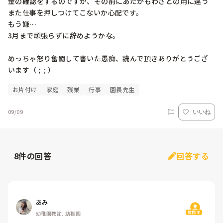
金の確認をするのですが、その前にあたかもわざとの用に違う
また仕事を押しつけてこないか心配です。

もう嫌…

3月まで頑張らずに辞めようかな。

めっちゃ怒り奮闘して書いた愚痴、読んで頂きありがとうござ
お片付け
家庭
残業
行事
園長先生
09/09
いいね
8
件の回答
回答する
あみ
質問主
幼稚園教諭, 幼稚園