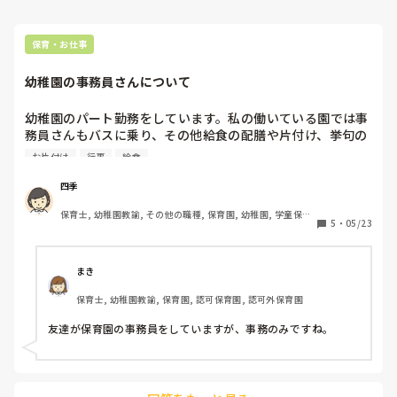
保育・お仕事
幼稚園の事務員さんについて
幼稚園のパート勤務をしています。私の働いている園では事
務員さんもバスに乗り、その他給食の配膳や片付け、挙句の
果てに製作の手伝いなどをしてくれます。行事にも参加して
お片付け
行事
給食
くれます。

ですが今年度でその方は辞めると言っていて、理由を聞いて
四季
みると普通の事務がやりたいとの事でした。しばらく休職し
保育士, 幼稚園教諭, その他の職種, 保育園, 幼稚園, 学童保育, 
ていて最近復帰されたのですが、もう保育士も同然みたいな
5
・
05/23
児童施設
仕事ぶりでなんか思っていたのと違うと仰っていました。皆
さんの事務員さんはどんな動きをしていますか？同級生でも
保育士の仕事には復帰したくないけど事務だったらやりたい
まき
という人がいたので質問してみました。
保育士, 幼稚園教諭, 保育園, 認可保育園, 認可外保育園
友達が保育園の事務員をしていますが、事務のみですね。