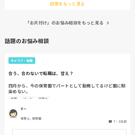
回答をもっと見る
子どもたちも見ていますよね？

暗にモノを投げて良いと伝えていることになりますし、そのマ
イナスイメージな雰囲気は子どもたちは敏感に察知します。

「お片付け」のお悩み相談をもっと見る
レタスさんも嫌な想いをされていると思いますが、子どもたち
も同じです。

子どもたちを守るために勇気を出して園長へ相談してくださ
い。

話題のお悩み相談
「私は困っています」というスタンスで相談してみてください
ね！

応援しています！！
キャリア・転職
合う、合わないで転職は、甘え？
四月から、今の保育園でパートとして勤務してるけど園に馴
染めない。

前勤務してた園は8年続いたのに。。

転職
パート
保育士
うまく動けない。

なんでこんなに馴染めないんだろう。。

すー
保育士, 保育園
先生達はいい人達だと思う。

7
・
1日前
でも、保育士同士ヒソヒソ話す姿もチラホラ見て何か感じ悪
いし、気になる。気にしないようにしてる。
