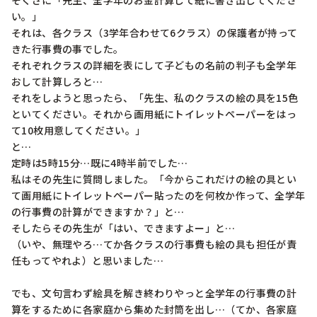
そくざに「先生、全学年のお金計算して紙に書き出してくださ
い。」

それは、各クラス（3学年合わせて6クラス）の保護者が持って
きた行事費の事でした。

それぞれクラスの詳細を表にして子どもの名前の判子も全学年
おして計算しろと…

それをしようと思ったら、「先生、私のクラスの絵の具を15色
といてください。それから画用紙にトイレットペーパーをはっ
て10枚用意してください。」

と…

定時は5時15分…既に4時半前でした…

私はその先生に質問しました。「今からこれだけの絵の具とい
て画用紙にトイレットペーパー貼ったのを何枚か作って、全学年
の行事費の計算ができますか？」と…

そしたらその先生が「はい、できますよー」と…

（いや、無理やろ…てか各クラスの行事費も絵の具も担任が責
任もってやれよ）と思いました…

でも、文句言わず絵具を解き終わりやっと全学年の行事費の計
算をするために各家庭から集めた封筒を出し…（てか、各家庭