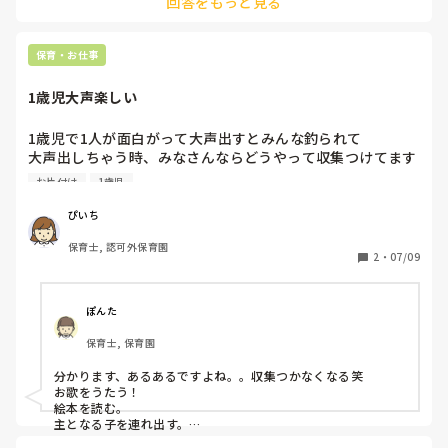
回答をもっと見る
保育・お仕事
1歳児大声楽しい
1歳児で1人が面白がって大声出すとみんな釣られて

大声出しちゃう時、みなさんならどうやって収集つけてます
か😭ちょうどお片付けの時間で他のことに気を紛らわそうと
お片付け
1歳児
しましたが、収まるのは一瞬だけでまた始まっちゃいまし
た…
ぴいち
保育士, 認可外保育園
2
・
07/09
ぽんた
保育士, 保育園
分かります、あるあるですよね。。収集つかなくなる笑

お歌をうたう！

絵本を読む。

主となる子を連れ出す。
