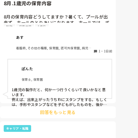
8月.1歳児の保育内容
8月の保育内容どうしてますか？暑くて、プ一ルが出
来ず、ホ一ルのとりあいになります。ホ一ルでは、ボ
制作
保育内容
1歳児
一ルや平均台、風船で遊んでいます。製作で、うちわ
や望遠鏡や風鈴🎐製作をしたりしますが、なかなか、
あす
集中できません。1歳児クラスです、玩具で遊ばせな
がら、何人かずつよんで、やっています。何か、いい
看護師, その他の職種, 保育園, 認可外保育園, 病児保
アイデアや、工夫など、何でもいいので、教えて下さ
1
・
1日前
育, 病院内保育, その他の職場
い。
ぽんた
保育士, 保育園
1歳児の製作だと、何か一つ行うくらいで良いかなと思
います。

例えば、出来上がったうちわにスタンプをする。もしく
は、手形やスタンプなどを子どもがしたものを、後から
うちわの形に切る。1歳児なんて集中できないです。興
回答をもっと見る
味を持って来てくれただけで十分です。

お部屋では、ビニールシートを敷いて、片栗粉粘土、寒
キャリア・転職
天や春雨遊び、氷遊び、など間食遊びをたくさん行って
います。
