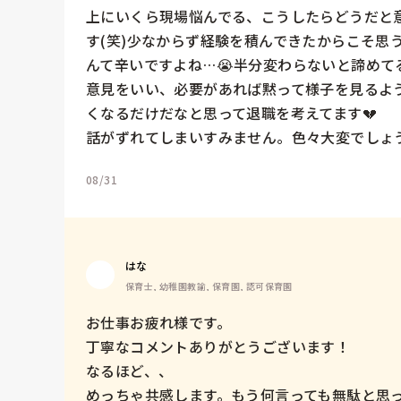
上にいくら現場悩んでる、こうしたらどうだと
す(笑)少なからず経験を積んできたからこそ思
んて辛いですよね…😭半分変わらないと諦めて
意見をいい、必要があれば黙って様子を見るよ
くなるだけだなと思って退職を考えてます💔

話がずれてしまいすみません。色々大変でしょう
08/31
はな
保育士, 幼稚園教諭, 保育園, 認可保育園
お仕事お疲れ様です。

丁寧なコメントありがとうございます！

なるほど、、

めっちゃ共感します。もう何言っても無駄と思