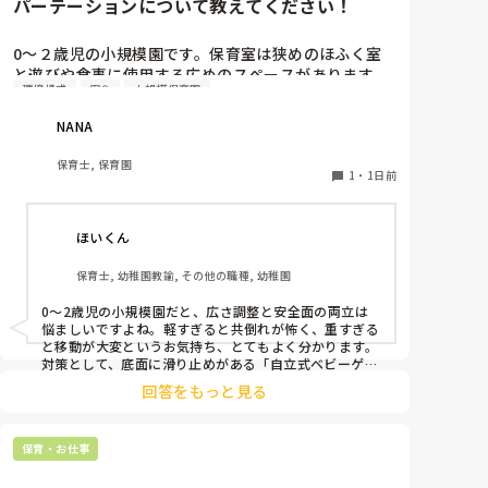
パーテーションについて教えてください！
0〜２歳児の小規模園です。保育室は狭めのほふく室
と遊びや食事に使用する広めのスペースがあります。
環境構成
安全
小規模保育園
広すぎると走り回ったりして落ち着かないので、活動
によってパーテーションで仕切っています。このパー
NANA
テーションがウレタンのような素材で軽いので、ちょ
っと体が当たると倒れたり、つかまり立ちが不安定な
保育士, 保育園
子にとっては共倒れになったりで危険です。かと言っ
1
・
1日前
て固定してしまうと活動によって柔軟に移動すること
ができなくなってしまうし…以前勤務していた園では
ほいくん
しっかりした重いものを置いていましたが、移動が大
変で使い勝手が悪く、子どもがぶつかって倒れた時に
保育士, 幼稚園教諭, その他の職種, 幼稚園
怖い思いをしました。

皆さんの園ではどんなもので工夫されていますか？
0〜2歳児の小規模園だと、広さ調整と安全面の両立は
悩ましいですよね。軽すぎると共倒れが怖く、重すぎる
と移動が大変というお気持ち、とてもよく分かります。

対策として、底面に滑り止めがある「自立式ベビーゲー
ト」なら、つかまり立ちでも倒れにくく移動も楽でおす
回答をもっと見る
すめです。また、ストッパー付きキャスターをつけたロ
ー棚を仕切りにすれば、倒れず収納にもなって一石二鳥
です。

保育・お仕事
今のウレタン製を活かすなら、壁や固定家具で挟む配置
にしたり、脚元に水入りペットボトルなどの重りを付け
て補強してみてくださいね。安全で使いやすい方法が見