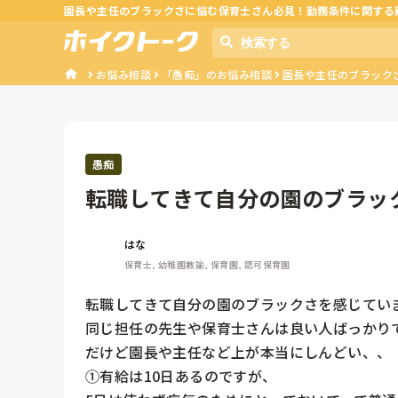
園長や主任のブラックさに悩む保育士さん必見！勤務条件に関する
お悩み相談
「愚痴」のお悩み相談
園長や主任のブラックさ
愚痴
転職してきて自分の園のブラッ
生や保育士...
はな
保育士, 幼稚園教諭, 保育園, 認可保育園
転職してきて自分の園のブラックさを感じていま
同じ担任の先生や保育士さんは良い人ばっかりで
だけど園長や主任など上が本当にしんどい、、

①有給は10日あるのですが、
