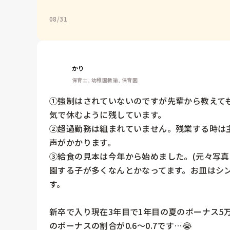
08/31
かり
保育士, 幼稚園教諭, 保育園
①強制はされていないのですが先輩から教えても
気で休むように残しています。

②超過勤務は組まれていません。残業する時は
声がかかります。

③給食の見本は今年から始めました。(元々写真
園する子が多くなんとかなってます。お皿はシン
す。

新卒で入り現在3年目で1年目の夏のボーナス5
のボーナスの割合が0.6〜0.7です…😭
