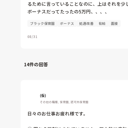
るために言っていることなのに、上はそれを少し
ボーナスだってたったの5万円、、、、
ブラック保育園
ボーナス
処遇改善
有給
面接
08/31
14
件の回答
(仮)
その他の職種, 保育園, 認可外保育園
日々のお仕事お疲れ様です。
