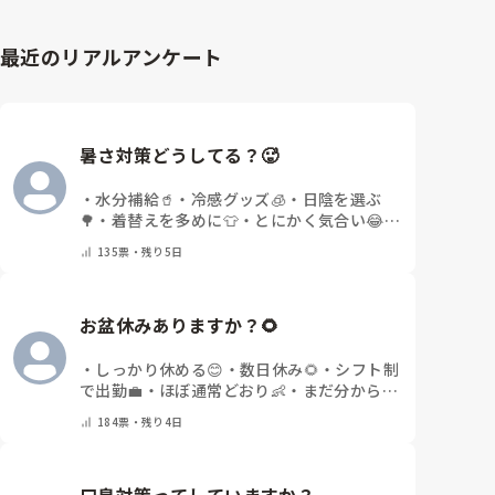
最近のリアルアンケート
暑さ対策どうしてる？🥵
・
水分補給🥤
・
冷感グッズ🧊
・
日陰を選ぶ
🌳
・
着替えを多めに👕
・
とにかく気合い😂
・
その他(コメントで教えてください)
135
票・
残り5日
お盆休みありますか？🌻
・
しっかり休める😊
・
数日休み🌻
・
シフト制
で出勤💼
・
ほぼ通常どおり👶
・
まだ分からな
い🤔
・
その他(コメントで教えてください)
184
票・
残り4日
口臭対策ってしていますか？