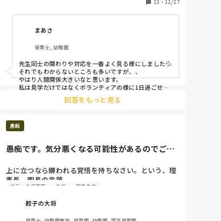
13
・
12/27
まあさ
保育士, 幼稚園
先生同士の関わりや対応を一番よく見る様にしました💦

それでもわからないところも多いですが、、

やはり人間関係大きいなと思います。

私は見学だけではなくボランティアの様に1日過ごせる
のであればお願いしていました！！
回答をもっと見る
愚痴
愚痴です。気分悪くなる可能性があるのでご理
解ください
上に立つなら嫌われる覚悟を持ちなさい。という、理
事長、園長の言葉。

ブラック保育園
主任
園長先生
そんな言葉を使う2人が職員に嫌われないよう立ち振
る舞い、主任や副主任を悪者にして職員と結託。

餃子の大将
主任も副主任も理事長、園長からの指示を全うしてる
だけなのに、、

保育士, 幼稚園教諭, 保育園, 幼稚園, 認可保育園