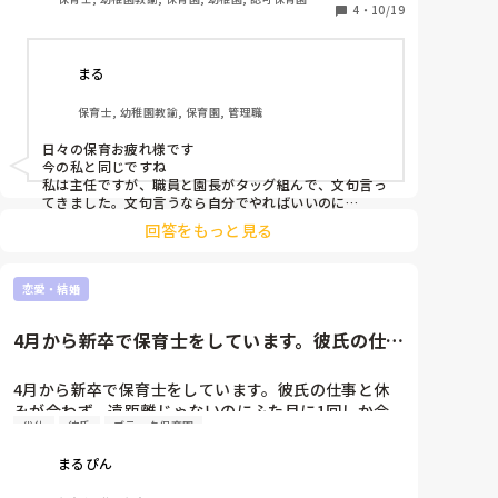
4
・
10/19
上からも下からも嫌われるのは主任、副主任だけ。

まる
家族経営なので私に主任、副主任からのクレームの
嵐。

保育士, 幼稚園教諭, 保育園, 管理職
人間関係に疲れました😓
日々の保育お疲れ様です

今の私と同じですね

私は主任ですが、職員と園長がタッグ組んで、文句言っ
てきました。文句言うなら自分でやればいいのに

口ばっかり、人の事ばかり、達者でいじめです

回答をもっと見る
それも3月までの我慢です

次が決まったので給与だけ貰って辞めるだけです

文句言われてもあと、数ヶ月と思いながら、職場に行く
恋愛・結婚
だけです

賞与貰った時に退職願を出すので、そしたら、気持ちも
すっきり

4月から新卒で保育士をしています。彼氏の仕事
辛いままいくのは心身が病んでしまいます

と休みが合わず、遠距離じゃ...
自分を大切にしたいですね
4月から新卒で保育士をしています。彼氏の仕事と休
みが合わず、遠距離じゃないのにふた月に1回しか会
代休
彼氏
ブラック保育園
えません。

まるぴん
彼氏とは学生時代から1年半付き合っています。

私は保育士のため基本土日休みですが、彼は100%平