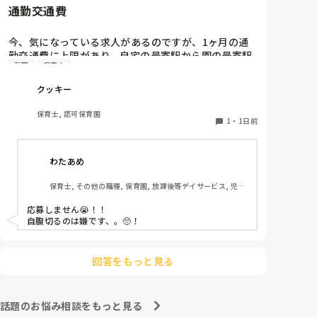
通勤交通費
ホールに行っているクラスにお邪魔するのも良いかなと
思います！いつもと違うおもちゃ、室内に興味津々で
す！
今、気になっている求人があるのですが、1ヶ月の通
勤交通費に上限があり、自宅の最寄駅から園の最寄駅
転職
保育士
までの通勤定期代が5,000円ほどオーバーします

たかが5,000円と考えるか…

クッキー
私としてはなかなか大きい金額なので、この時点で応
募を迷っているのですが、皆さんならどうしますか？
保育士, 認可保育園
1
・
1日前
わたあめ
保育士, その他の職種, 保育園, 放課後等デイサービス, 児童
発達支援施設
応募しません😭！！

自腹切るのは嫌です、。🥺！

回答をもっと見る
話題のお悩み相談をもっと見る