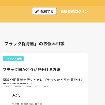
新規登録
ログイン
投稿する
「ブラック保育園」のお悩み相談
キャリア・転職
ブラック園かどうか見分ける方法
面談や園見学を行くときにブラックかどうか見分ける
方法はありますか？

ブラック保育園
転職サイト
面接
転職したばっかですが、もう転職したいくらい肌に合
みさと
いません。
保育士, 幼稚園教諭, 保育園