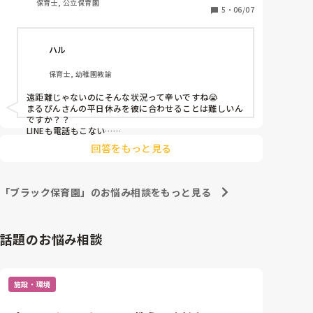
保育士, 公立保育園
日休みです。また、私が土曜出勤の代休で平日休みに
5
・
06/07
なっても、彼氏の休みとかぶることはほとんどありま
せん。

ハル
彼氏、旦那さんと休みが合わない方はどうコミュニケ
保育士, 幼稚園教諭
ーションを取っていますか？

ちなみに彼はブラック企業に勤めているので朝から深
遠距離じゃないのにそんな状況って辛いですね😭

夜まで仕事しており、LINEも電話もほとんどできませ
まるぴんさんの平日休みを彼に合わせることは難しいん
ん。

ですか？？

仕事のつらさと連絡の取れないつらさとで毎日泣いて
LINEも電話もこない…

もう少し頑張って働いてから同棲を考えるのはどうでし
います😭
回答をもっと見る
ょうか…😌？

泣かないで下さいー😭🙌
「ブラック保育園」のお悩み相談をもっと見る
話題のお悩み相談
施設・環境